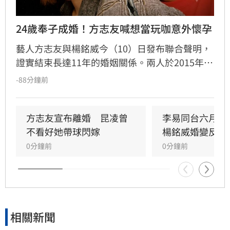
24歲奉子成婚！方志友喊想當玩咖意外懷孕
藝人方志友與楊銘威今（10）日發布聯合聲明，
證實結束長達11年的婚姻關係。兩人於2015年奉
子成婚，育有一子一女。回顧這段婚姻，方志友
-88分鐘前
坦言當年意外懷孕讓她從「玩咖」心態轉變為人
母，過程充滿波折。婚姻期間曾因與吳念軒的緋
聞引發軒然大波，儘管當時經紀人出面澄清，仍
方志友宣布離婚　昆凌曾
李易同台六月前
讓夫妻關係備受考驗。如今兩人決定和平分手，
不看好她帶球閃嫁
楊銘威婚變反應
聲明強調雖無法再做情人，但永遠是家人，未來
0分鐘前
0分鐘前
將共同肩負育兒責任。雙方對離婚細節保持低
調，請求外界給予空間，並承諾在各自領域穩定
前行，珍惜過往十二年的陪伴與包容。
相關新聞