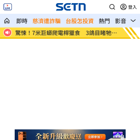
登入
即時
慈濟遭詐騙
台股怎投資
熱門
影音
熱
爆炸
驚悚！7米巨蟒爬電桿獵食 3鴿目睹牠慘
揭密「
死
神股