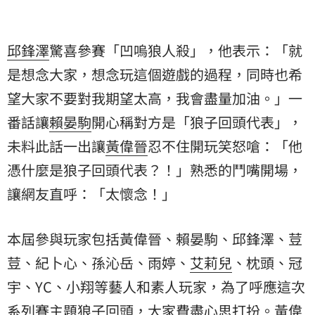
邱鋒澤
驚喜參賽「凹嗚狼人殺」，他表示：「就
是想念大家，想念玩這個遊戲的過程，同時也希
望大家不要對我期望太高，我會盡量加油。」一
番話讓
賴晏駒
開心稱對方是「狼子回頭代表」，
未料此話一出讓
黃偉晉
忍不住開玩笑怒嗆：「他
憑什麼是狼子回頭代表？！」熟悉的鬥嘴開場，
讓網友直呼：「太懷念！」
本屆參與玩家包括黃偉晉、賴晏駒、邱鋒澤、
荳
荳
、紀卜心、孫沁岳、雨婷、
艾莉兒
、枕頭、冠
宇、YC、小翔等藝人和素人玩家，為了呼應這次
系列賽主題狼子回頭，大家費盡心思打扮。黃偉