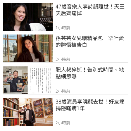
47歲音樂人李詩韻離世！天王
天后齊痛悼
1小時前
孫芸芸女兒曬精品包　罕吐愛
的體悟被告白
2小時前
肥大叔猝逝！告別式時間、地
點細節曝
2小時前
38歲演員李曉龍去世！好友痛
揭隱瞞病1年
2小時前