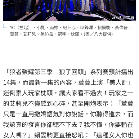
YC（左起）、小翔、雨婷、紀卜心、邱鋒澤、賴晏駒、黃偉晉、
荳荳、艾莉兒、孫沁岳、冠宇、枕頭。(圖／八大提供)
「狼者榮耀第三季─狼子回頭」系列賽預計播出
14集，而最新一集的內容，荳荳上演「美人計」
迷倒素人玩家枕頭，讓大家看不過去！玩家之一
的艾莉兒不僅感到心碎，甚至開炮表示：「荳荳
只是一直用撒嬌語氣對你說話，你聽得進去，而
我認真的發言你卻聽不下去？我不懂，你要輸在
女人嗎？」賴晏駒更直接怒吼：「這種女人你也