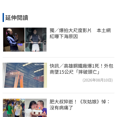
延伸閱讀
獨／爆拍大尺度影片　本土網
紅曝下海原因
快訊／高雄鋼鐵廠爆1死！外包
商墜15公尺「摔破頭亡」
(2026年08月10日)
肥大叔猝逝！《灰姑娘》悼：
沒有病痛了