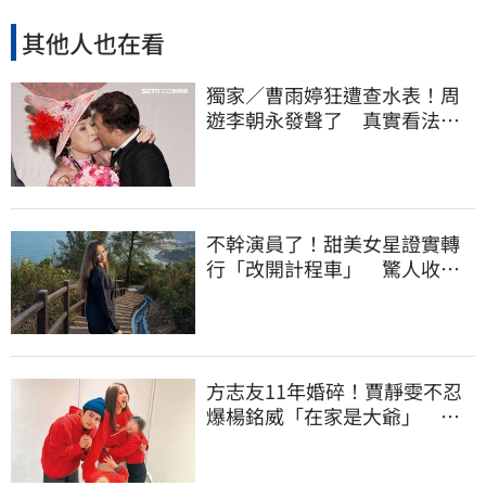
其他人也在看
獨家／曹雨婷狂遭查水表！周
遊李朝永發聲了 真實看法曝
光
不幹演員了！甜美女星證實轉
行「改開計程車」 驚人收入
全說了
方志友11年婚碎！賈靜雯不忍
爆楊銘威「在家是大爺」 洩
夫妻私下互動