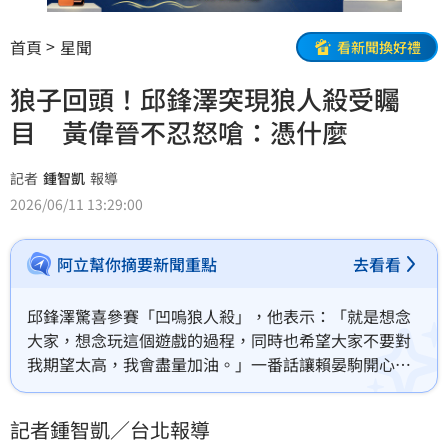
首頁
星聞
看新聞換好禮
狼子回頭！邱鋒澤突現狼人殺受矚
目 黃偉晉不忍怒嗆：憑什麼
記者
鍾智凱
報導
2026/06/11 13:29:00
阿立幫你摘要新聞重點
去看看
邱鋒澤驚喜參賽「凹嗚狼人殺」，他表示：「就是想念
大家，想念玩這個遊戲的過程，同時也希望大家不要對
我期望太高，我會盡量加油。」一番話讓賴晏駒開心稱
對方是「狼子回頭代表」，未料此話一出讓黃偉晉忍不
住開玩笑怒嗆：「他憑什麼是狼子回頭代表？！」熟悉
記者鍾智凱／台北報導
的鬥嘴開場，讓網友直呼：「太懷念！」