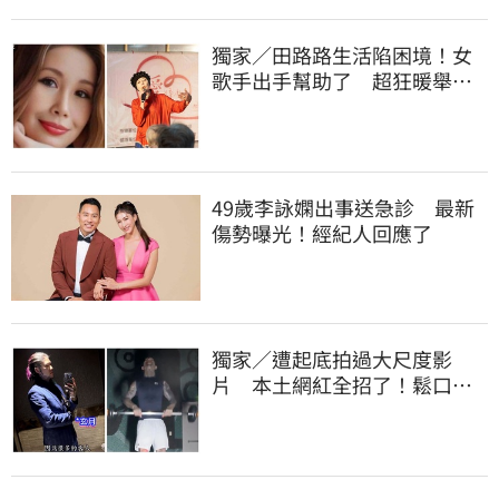
獨家／田路路生活陷困境！女
歌手出手幫助了 超狂暖舉曝
光
49歲李詠嫻出事送急診 最新
傷勢曝光！經紀人回應了
獨家／遭起底拍過大尺度影
片 本土網紅全招了！鬆口下
海原因