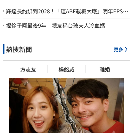
輝達長約綁到2028！「這ABF載板大廠」明年EPS上
看22元 目標價至1000元
揭徐子翔最後9年！親友稱台玻夫人冷血媽
熱搜新聞
更多
方志友
楊銘威
離婚