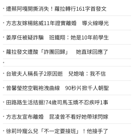
遭蔡阿嘎開撕消失！蘿拉轉行161字首發文
方志友嫁楊銘威11年證實離婚 導火線曝光
姜厚任被疑詐騙 班鐵翔：她是10年前學生
蘿拉發文遭酸「詐團回歸」 她直球回應了
台玻夫人稱長子2原因逝 兒媳嗆：我不信
曾馨瑩挖空戰袍洩曲線 90秒片掀千人朝聖
田路路生活拮据!74歲司馬玉嬌不忍疾呼1事
方志友宣布離婚 昆凌曾不看好她帶球閃嫁
徐莉玲寵么兒「不一定要接班」！他接手了