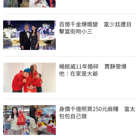
百億千金爆婚變　富少尪遭目
擊當街吻小三
楊銘威11年婚碎　賈靜雯爆
他：在家是大爺
身價千億照買250元麻糬　富太
包包自己做