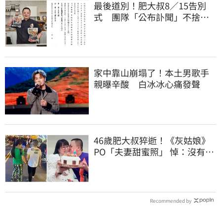
最後道別！肥大叔8／15告別
式 團隊「公布訃聞」不捨：
想來看他就來吧
家中靠山崩塌了！本土男歌手
親曝辛酸 白冰冰心痛發聲
46歲肥大叔猝逝！《灰姑娘》
PO「夫妻甜蜜照」 悼：沒有病
痛了
Recommended by