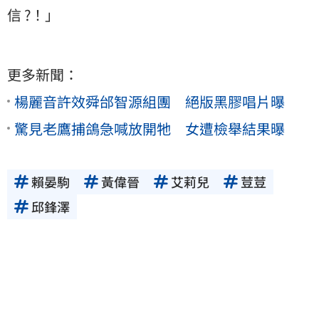
信 ?！」
更多新聞：
楊麗音許效舜邰智源組團 絕版黑膠唱片曝
驚見老鷹捕鴿急喊放開牠 女遭檢舉結果曝
賴晏駒
黃偉晉
艾莉兒
荳荳
邱鋒澤