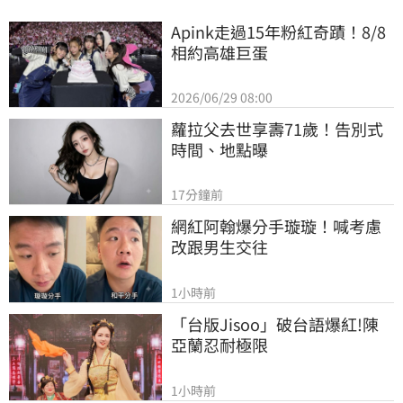
Apink走過15年粉紅奇蹟！8/8
相約高雄巨蛋
2026/06/29 08:00
蘿拉父去世享壽71歲！告別式
時間、地點曝
17分鐘前
網紅阿翰爆分手璇璇！喊考慮
改跟男生交往
1小時前
「台版Jisoo」破台語爆紅!陳
亞蘭忍耐極限
1小時前