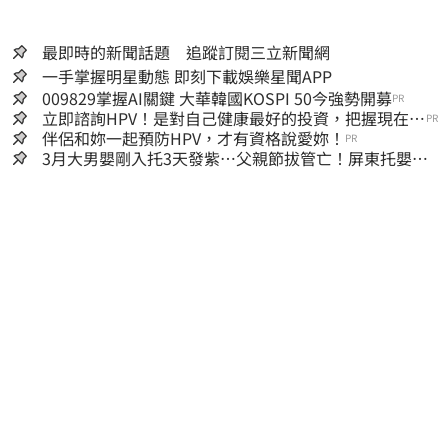
最即時的新聞話題 追蹤訂閱三立新聞網
一手掌握明星動態 即刻下載娛樂星聞APP
009829掌握AI關鍵 大華韓國KOSPI 50今強勢開募
PR
立即諮詢HPV！是對自己健康最好的投資，把握現在不
PR
嫌晚！
伴侶和妳一起預防HPV，才有資格說愛妳！
PR
3月大男嬰剛入托3天發紫…父親節拔管亡！屏東托嬰中
心回9字