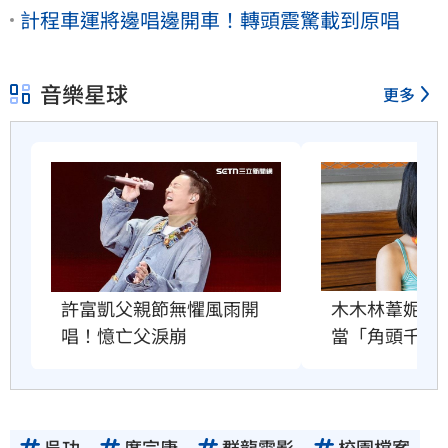
計程車運將邊唱邊開車！轉頭震驚載到原唱
音樂星球
更多
許富凱父親節無懼風雨開
木木林葦妮2
唱！憶亡父淚崩
當「角頭千金
吳功
庹宗康
群龍電影
校園檔案