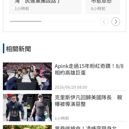
平，台日關係深厚，不該因外力介入受影響。
灣　民進黨團說話了
市惹眾怒
1小時前
6小時前
相關新聞
Apink走過15年粉紅奇蹟！8/8
相約高雄巨蛋
2026/06/29 08:00
克里斯伊凡回歸美國隊長　親
曝被導演惡整
1小時前
曾昏迷搶命！凌峰突現身北