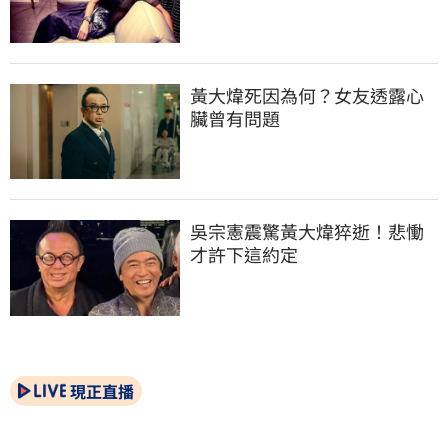
黃大煒死因為何？女友透露心
臟曾有問題
吳宗憲震驚黃大煒猝逝！悲慟
才許下這約定
現正直播