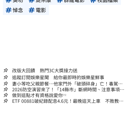
悼念
電影
改版大回饋 熱門3C大獎接力送
追蹤訂閱娛樂星聞 給你最即時的娛樂星鮮事
妻小等吃父親節餐⋯他家門外「破頭碎身」亡！毒駕男
一路向南撞死人收押
2026防空演習來了！「14縣市」斷網時間、注意事項一
次看
做到這點才有資格說愛你
PR
ETF 00881破紀錄配息4.6元！最晚這天上車 不敗教主
讚：表現超越0050