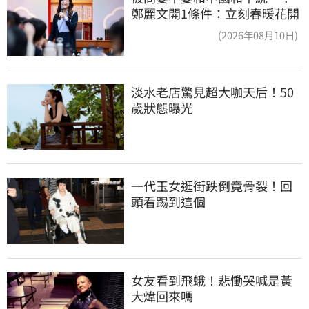
鄭麗文開1條件：立刻春暖花開
(2026年08月10日)
淡水老店驚見超大咖天后！50
歲狀態曝光
一代玉女逛街跌倒竟骨裂！回
頭看踢到這個
女友看到飛蛾！悲慟哭喊是黃
大煒回來嗎