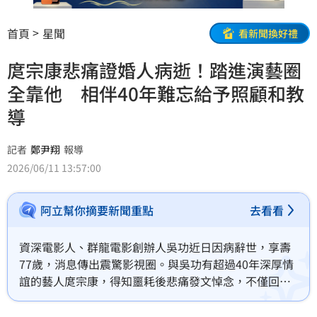
首頁
星聞
看新聞換好禮
庹宗康悲痛證婚人病逝！踏進演藝圈
全靠他 相伴40年難忘給予照顧和教
導
記者
鄭尹翔
報導
2026/06/11 13:57:00
阿立幫你摘要新聞重點
去看看
資深電影人、群龍電影創辦人吳功近日因病辭世，享壽
77歲，消息傳出震驚影視圈。與吳功有超過40年深厚情
誼的藝人庹宗康，得知噩耗後悲痛發文悼念，不僅回憶
對方一路提攜自己進入演藝圈，更感謝吳功多年來的照
顧、教導與關心，字字句句流露不捨之情，直言至今仍