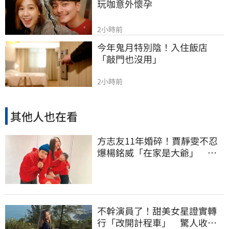
玩咖意外懷孕
2小時前
今年鬼月特別陰！入住飯店
「敲門也沒用」
2小時前
其他人也在看
方志友11年婚碎！賈靜雯不忍
爆楊銘威「在家是大爺」 洩
夫妻私下互動
不幹演員了！甜美女星證實轉
行「改開計程車」 驚人收入