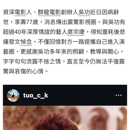
資深
電影
人、
群龍電影
創辦人
吳功
近日因病辭
世，享壽77歲，消息傳出震驚影視圈。與吳功有
超過40年深厚情誼的藝人
庹宗康
，得知噩耗後悲
痛發文
悼念
，不僅回憶對方一路提攜自己進入演
藝圈，更感謝吳功多年來的照顧、教導與關心，
字字句句流露不捨之情，直言至今仍無法平復震
驚與哀傷的心情。