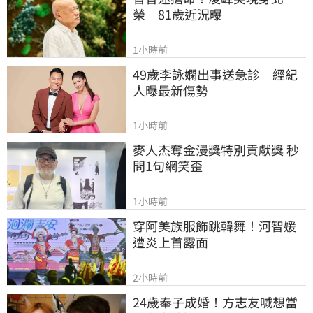
榮　81歲近況曝
1小時前
49歲李詠嫻出事送急診　經紀
人曝最新傷勢
1小時前
麥人杰奪金漫獎特別貢獻獎 秒
問1句網笑歪
1小時前
穿阿美族服飾跳韓舞！河智媛
遭炎上首露面
2小時前
24歲奉子成婚！方志友喊想當