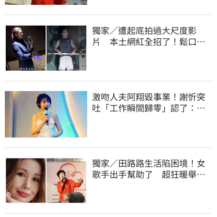
獨家／遭起底拍過大尺度影
片 本土網紅全招了！鬆口下
海原因
激吻人夫阿翔毀事業！謝忻突
吐「工作瞬間歸零」認了：咎
由自取
獨家／田路路生活陷困境！女
歌手出手幫助了 超狂暖舉曝
光