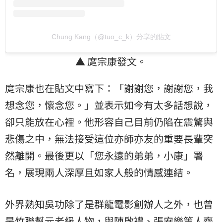
Chung Kang（@tuo_c_k）分享的貼文
▲ 庹宗康發文。
庹宗康也在貼文中寫下：「謝謝您，謝謝您，我
想念您，懷念您。」並表示如今有太多話想說，
卻只能放在心裡。他形容自己目前仍陷在震驚與
悲傷之中，無法接受這位亦師亦友的重要長輩突
然離開。最後更以「您永遠的弟弟，小康」署
名，展現兩人深厚且如家人般的情感連結。
外界熟知吳功除了是群龍電影創辦人之外，也曾
是竹聯幫元老級人物，與陳啟禮、張安樂等人齊