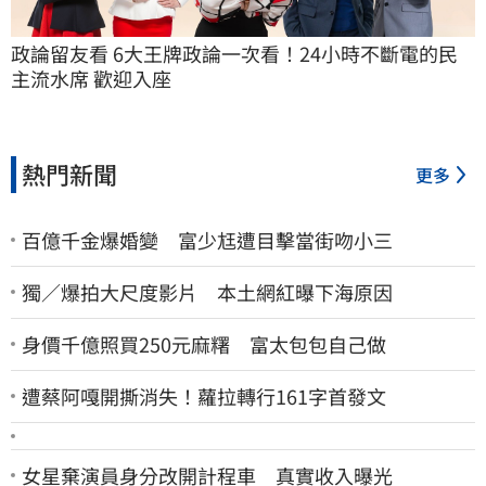
政論留友看 6大王牌政論一次看！24小時不斷電的民
主流水席 歡迎入座
熱門新聞
更多
百億千金爆婚變 富少尪遭目擊當街吻小三
獨／爆拍大尺度影片 本土網紅曝下海原因
身價千億照買250元麻糬 富太包包自己做
遭蔡阿嘎開撕消失！蘿拉轉行161字首發文
女星棄演員身分改開計程車 真實收入曝光