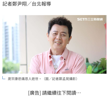
記者鄭尹翔／台北報導
無法平復震驚與哀傷的心情。
庹宗康悲痛恩人逝世。（圖／記者鄭孟晃攝影）
[廣告] 請繼續往下閱讀…