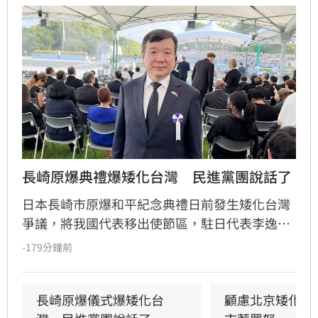
長崎原爆典禮爆矮化台灣　民進黨團說話了
日本長崎市原爆和平紀念典禮日前發生矮化台灣
爭議，將我國代表移出使節區，駐日代表李逸洋
拒絕出席以捍衛國格。民進黨發言人林楚茵對此
-179分鐘前
表示，中國長期透過外交與經濟壓力打壓台灣，
企圖挑撥台日情誼，呼籲雙方不應因此心生嫌
隙。林楚茵強調，台灣始終致力於維護世界和
長崎原爆儀式爆矮化台
顧慮北京矮化台