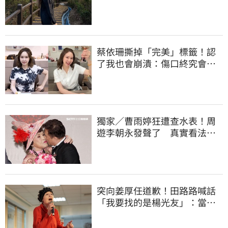
全說了
蔡依珊撕掉「完美」標籤！認
了我也會崩潰：傷口終究會癒
合
獨家／曹雨婷狂遭查水表！周
遊李朝永發聲了 真實看法曝
光
突向姜厚任道歉！田路路喊話
「我要找的是楊光友」：當時
太衝動