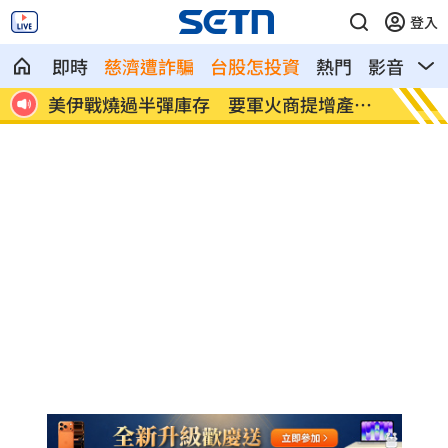
登入
即時
慈濟遭詐騙
台股怎投資
熱門
影音
熱
光
美伊戰燒過半彈庫存 要軍火商提增產計
處置股
畫