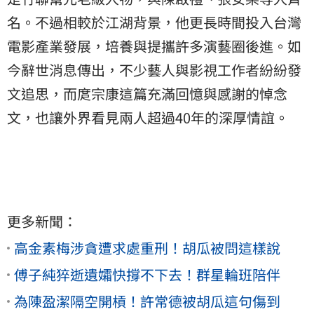
名。不過相較於江湖背景，他更長時間投入台灣
電影產業發展，培養與提攜許多演藝圈後進。如
今辭世消息傳出，不少藝人與影視工作者紛紛發
文追思，而庹宗康這篇充滿回憶與感謝的悼念
文，也讓外界看見兩人超過40年的深厚情誼。
更多新聞：
高金素梅涉貪遭求處重刑！胡瓜被問這樣說
傅子純猝逝遺孀快撐不下去！群星輪班陪伴
為陳盈潔隔空開槓！許常德被胡瓜這句傷到