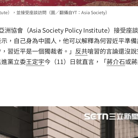
熱潮
10:00
nstitute），並接受座談訪問（圖／翻攝自YT：Asia Society）
15
會（Asia Society Policy Institute）接受座
表示，自己身為中國人，他可以解釋為何習近平準備
會，習近平是一個獨裁者。」
反共
嗆習的言論還沒說
民進黨立委
王定宇
今（11）日就直言，「
蔣介石
或蔣
。