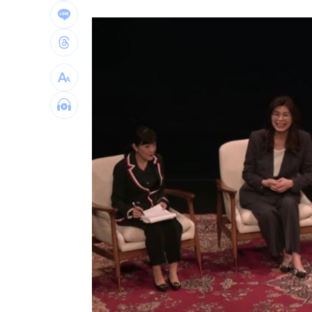
腦瘤手術醫誤切正常組織 女無法自主
人妻被嫌上菜慢 遭毒癮小叔斧砍死頭
男大生遭脫光圍毆亡 主嫌輕度智障判
以為益生菌護腎 他餐餐泡菜2週後險洗
台灣彩券開獎直播中
20:31
LIVE三立+24小時直播
15:27
三立iNEWS新聞台線上直播
18:00
商場戰國來臨 台中「頂奢大道」逐漸
台彩父親節推新刮刮樂千萬頭獎超「爸
「拍片人的多重宇宙」職涯論壇9/12登