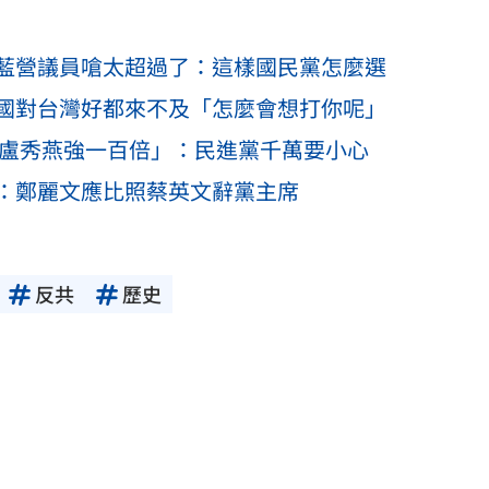
藍營議員嗆太超過了：這樣國民黨怎麼選
國對台灣好都來不及「怎麼會想打你呢」
比盧秀燕強一百倍」：民進黨千萬要小心
：鄭麗文應比照蔡英文辭黨主席
反共
歷史