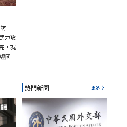
談訪
武力攻
完，就
經國
熱門新聞
更多