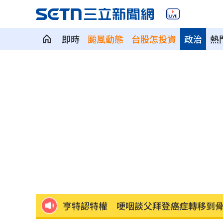
即時
颱風動態
台股怎投資
政治
熱
馬斯克蓋地球最大晶圓廠 專家揭3大隱
泰國校園槍擊案增至9死 12歲女童不治
蔣市政一團糟？活動背板誤植HappiMes
獨／田路路突改口找楊光友 許常德爆
飛機餐1果汁爆廁所之亂 醫：3類人勿
亨特認特權 哽咽談父拜登癌症轉移到