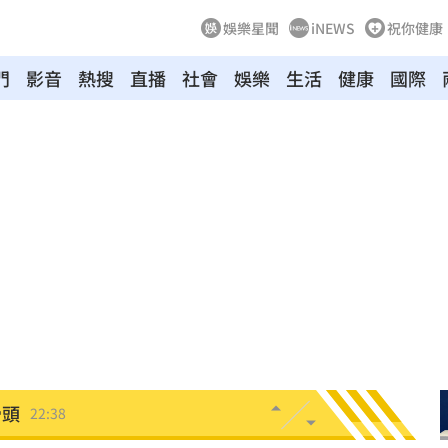
娛樂星聞
iNEWS
祝你健康
門
影音
熱搜
直播
社會
娛樂
生活
健康
國際
憂
23:09
23:07
s
22:59
內幕
22:48
亂喝
22:48
骨頭
22:38