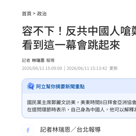
白海豚發威！宜蘭強風磁磚砸、樹倒
22:
首頁
政治
白海豚外圍雨帶特別紮實 鄭明典：別
容不下！反共中國人嗆
有片／貴州通天河「爆乳正妹伴漂」價
看到這一幕會跳起來
慈濟買BNT遭詐 網朝聖郭董大小姐貼
宜蘭強風「店家玻璃門被吹爆」員工嚇
記者
林瑞恩
報導
2026/06/11 15:09:00
2026/06/11 15:13:42
更新
配合漢光！管碧玲視導平戰轉換與出港
阿立幫你摘要新聞重點
向姜厚任道歉 田路路：我要找的是楊
男傳訊醫院粉專「殺死掛號小姐」辯忘
國民黨主席鄭麗文訪美，美東時間8日拜會亞洲協會（Asia 
在提問環節時表示，自己身為中國人，他可以解釋
晚飯煮太慢！婦遭小叔斬首 頭掛樹上示
是一個獨裁者。」反共嗆習的言論還沒說完，就遭
言，「蔣介石或蔣經國，看到這一幕，可能會氣到
記者林瑞恩／台北報導
消失10年回歸！好市多經典美食重新上