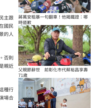
蔣萬安粗暴一句翻車！他揭鐵證：哪
民主跟
時道歉
在國民
景的人
。否則
是親近
父親節辭世　前彰化市代蔡裕昌享壽
71歲
這種行
演場合