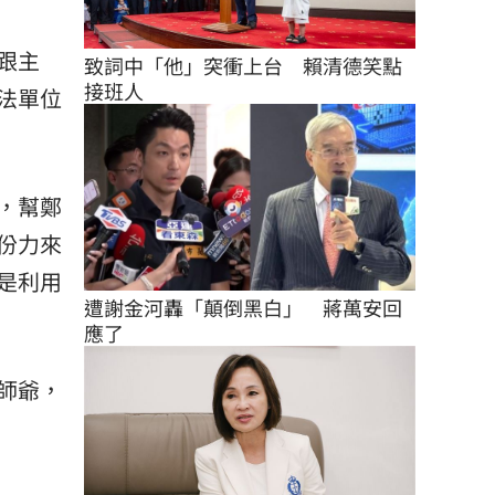
跟主
致詞中「他」突衝上台　賴清德笑點
接班人
法單位
，幫鄭
份力來
是利用
遭謝金河轟「顛倒黑白」　蔣萬安回
應了
師爺，