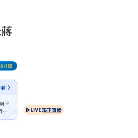
老蔣
換好禮
看看
名男子
現正直播
近平
就直