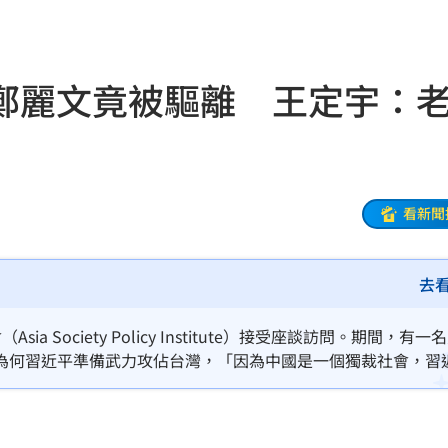
31
出門
22:29
鄭麗文竟被驅離 王定宇：
碼曝
22:21
文
22:16
抱頭
22:16
看新聞
課目
22:15
去
光友
22:13
吃藥
22:11
Society Policy Institute）接受座談訪問。期間，有一
為何習近平準備武力攻佔台灣，「因為中國是一個獨裁社會，習
警
22:07
一旁的保全架離，事件持續發燒。民進黨立委王定宇今（11）日
跳起來」
架
22:02