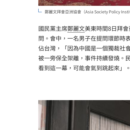
8國球員齊聚高雄 Formosa 7s掀足球
鄭麗文拜會亞洲協會（Asia Society Policy I
理想混蛋號召粉絲跨海追星吃美食！
18:
國民黨主席
鄭麗文
美東時間8日拜會亞洲協
問。會中，一名男子在提問環節時
佔台灣，「因為中國是一個獨裁社
被一旁保全架離，事件持續發燒。
看到這一幕，可能會氣到跳起來」