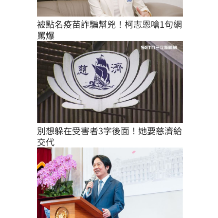
被點名疫苗詐騙幫兇！柯志恩嗆1句網
罵爆
別想躲在受害者3字後面！她要慈濟給
交代