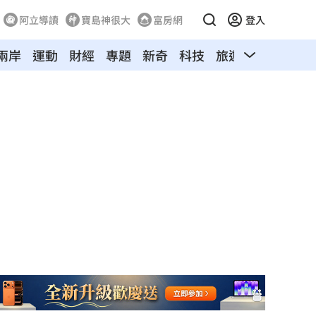
阿立導讀
寶島神很大
富房網
登入
兩岸
運動
財經
專題
新奇
科技
旅遊
汽車
寵物