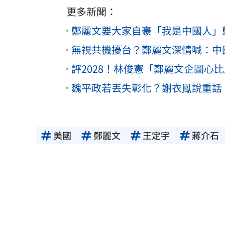
更多新聞：
鄭麗文要大家自豪「我是中國人」
無視共機擾台？鄭麗文深情喊：中
評2028！林俊憲「鄭麗文企圖心
魏平政若丟失彰化？謝衣鳯說重話
美國
鄭麗文
王定宇
蔣介石