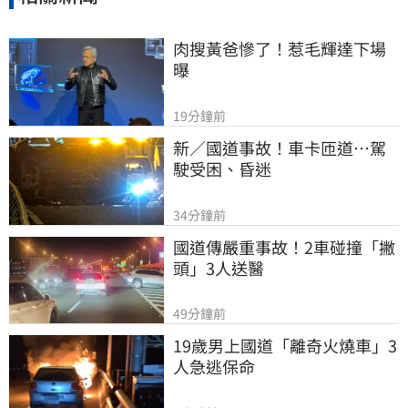
肉搜黃爸慘了！惹毛輝達下場
曝
19分鐘前
新／國道事故！車卡匝道…駕
駛受困、昏迷
34分鐘前
國道傳嚴重事故！2車碰撞「撇
頭」3人送醫
49分鐘前
19歲男上國道「離奇火燒車」3
人急逃保命