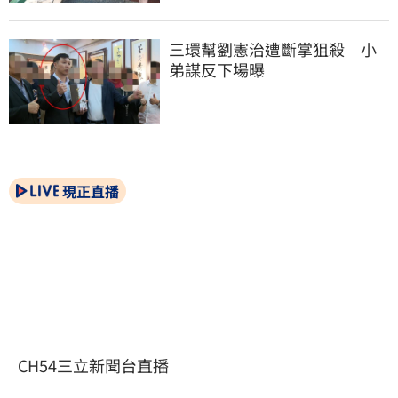
三環幫劉憲治遭斷掌狙殺　小
弟謀反下場曝
現正直播
CH54三立新聞台直播