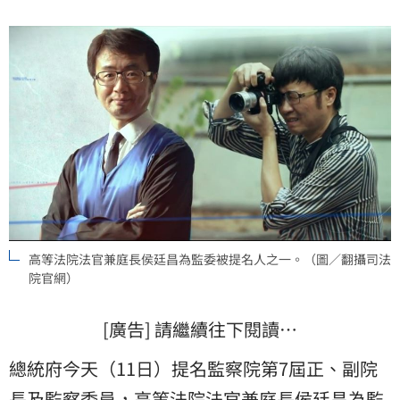
高等法院法官兼庭長侯廷昌為監委被提名人之一。（圖／翻攝司法
院官網）
[廣告] 請繼續往下閱讀…
總統府今天（11日）提名監察院第7屆正、副院
長及監察委員，高等法院
法官
兼庭長
侯廷昌
為
監