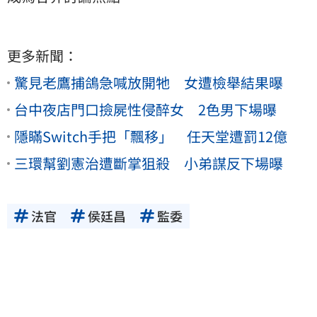
更多新聞：
驚見老鷹捕鴿急喊放開牠 女遭檢舉結果曝
台中夜店門口撿屍性侵醉女 2色男下場曝
隱瞞Switch手把「飄移」 任天堂遭罰12億
三環幫劉憲治遭斷掌狙殺 小弟謀反下場曝
法官
侯廷昌
監委