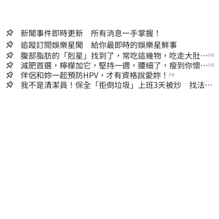
新聞事件即時更新 所有消息一手掌握！
追蹤訂閱娛樂星聞 給你最即時的娛樂星鮮事
腹部脂肪的「剋星」找到了，常吃這幾物，吃走大肚
PR
囊，瘦出小蠻腰
減肥首選，檸檬加它，堅持一週，腰細了，瘦到你懷疑
PR
人生
伴侶和妳一起預防HPV，才有資格說愛妳！
PR
我不是清潔員！保全「拒倒垃圾」上班3天被炒 找法院
討公道結果出爐