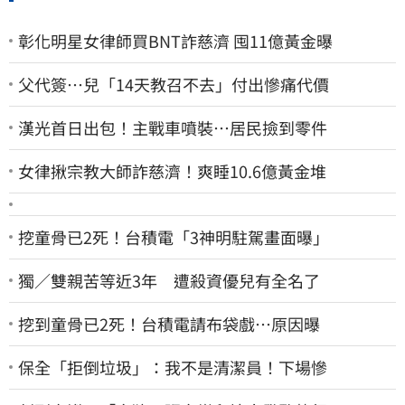
彰化明星女律師買BNT詐慈濟 囤11億黃金曝
父代簽…兒「14天教召不去」付出慘痛代價
漢光首日出包！主戰車噴裝…居民撿到零件
女律揪宗教大師詐慈濟！爽睡10.6億黃金堆
挖童骨已2死！台積電「3神明駐駕畫面曝」
獨／雙親苦等近3年 遭殺資優兒有全名了
挖到童骨已2死！台積電請布袋戲…原因曝
保全「拒倒垃圾」：我不是清潔員！下場慘