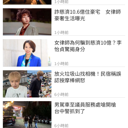
1小時前
詐慈濟10.6億住豪宅　女律師
豪奢生活曝光
1小時前
女律師為何騙到慈濟10億？李
怡貞驚揭身分
1小時前
放火垃圾山找相機！民宿稱誤
認按摩棒網怒
6小時前
男駕車至議員服務處嗆開槍　
台中警抓到了
6小時前