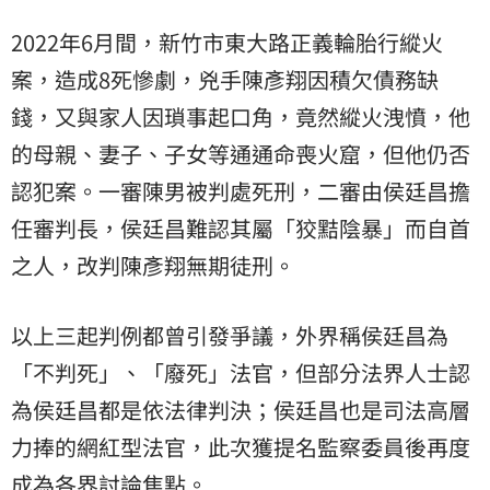
2022年6月間，新竹市東大路正義輪胎行縱火
案，造成8死慘劇，兇手陳彥翔因積欠債務缺
錢，又與家人因瑣事起口角，竟然縱火洩憤，他
的母親、妻子、子女等通通命喪火窟，但他仍否
認犯案。一審陳男被判處死刑，二審由侯廷昌擔
任審判長，侯廷昌難認其屬「狡黠陰暴」而自首
之人，改判陳彥翔無期徒刑。
以上三起判例都曾引發爭議，外界稱侯廷昌為
「不判死」、「廢死」法官，但部分法界人士認
為侯廷昌都是依法律判決；侯廷昌也是司法高層
力捧的網紅型法官，此次獲提名監察委員後再度
成為各界討論焦點。