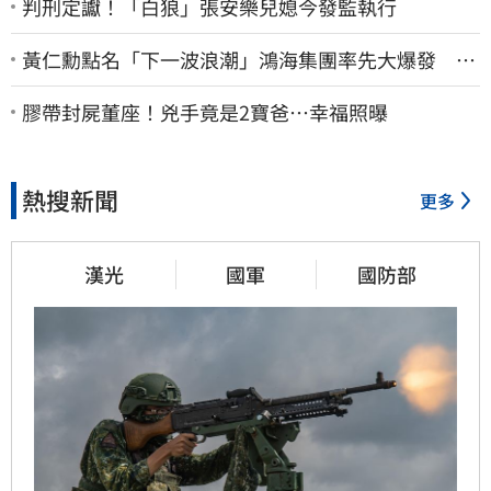
判刑定讞！「白狼」張安樂兒媳今發監執行
黃仁勳點名「下一波浪潮」鴻海集團率先大爆發 台
股這族群全面噴出
膠帶封屍董座！兇手竟是2寶爸…幸福照曝
熱搜新聞
更多
漢光
國軍
國防部