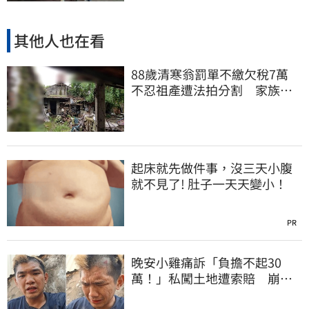
其他人也在看
88歲清寒翁罰單不繳欠稅7萬
不忍祖產遭法拍分割 家族按
月代繳償債
起床就先做件事，沒三天小腹
就不見了! 肚子一天天變小！
PR
晚安小雞痛訴「負擔不起30
萬！」私闖土地遭索賠 崩
潰：不接受漫天要價