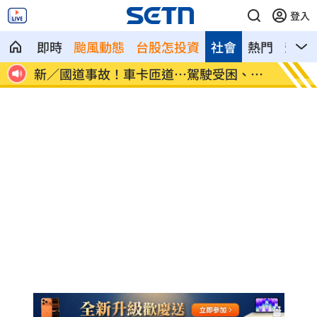
登入
即時
颱風動態
台股怎投資
社會
熱門
影音
物」
新／國道事故！車卡匝道…駕駛受困、昏
7縣市
迷
天