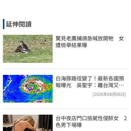
延伸閱讀
驚見老鷹捕鴿急喊放開牠　女
遭檢舉結果曝
白海豚路徑變了！最新各國預
報曝光 吳聖宇：離台灣又更
近一點
(2026年08月06日)
台中夜店門口撿屍性侵醉女　2
色男下場曝