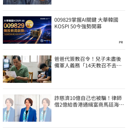
009829掌握AI關鍵 大華韓國
KOSPI 50今強勢開募
PR
爸爸代簽教召令！兒子未盡後
備軍人義務「14天教召不去」
換3個月刑期
詐慈濟10億自己也被騙！律師
借2億給香港通緝富商馬廷海建
台北天空塔