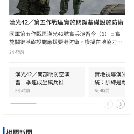
漢光42／第五作戰區實施關鍵基礎設施防衛
國軍第五作戰區漢光42號實兵演習今（6）日實
施關鍵基礎設施應援要港防衛，模擬在地協力者
襲擾港區重要設施，由港務警察先期應處，並依
2小時前
機制向第五作戰區請求應援，戰備部隊迅速投入
應援，驗證軍警消及海巡協同重要目標防護能
力。
漢光42／南部明防空演
實地視導漢光演
習　季連成坐鎮兵推
統：訓練是戰力
5小時前
6小時前
相關新聞