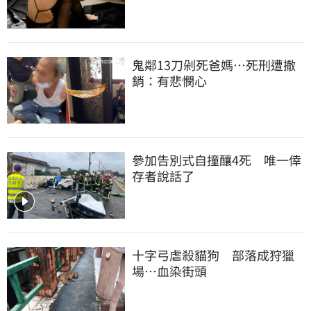
鬼鄰13刀剁死爸媽…死刑遭撤
銷：有悲憫心
參加告別式自撞釀4死　唯一倖
存者說話了
十字弓虐殺貓狗　部落成狩獵
場…血染街頭