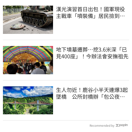
漢光演習首日出包！國軍現役
主戰車「噴裝備」居民撿到零
件…軍方說話了
地下墳墓遷葬…挖3.6米深「已
見400座」！今辦法會安撫祖先
生人勿近！鹿谷小半天連爆3起
墜橋 公所封橋辦「包公夜
審」替亡魂伸冤
Recommended by