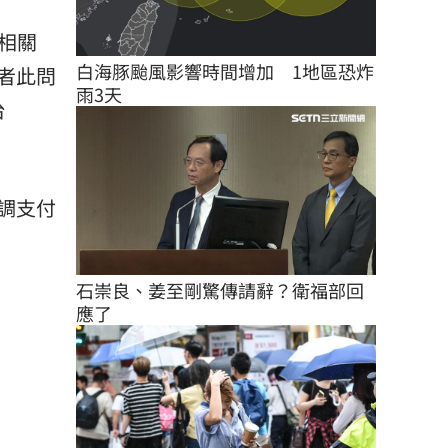
題相關
白海豚颱風影響時間增加　1地區恐炸
者此問
雨3天
台
調支付
石崇良、姜至剛驚傳請辭？衛福部回
應了