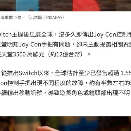
熱潮
10:00
國重罰12億。（示意圖／PIXABAY）
15
itch
主機後風靡全球，沒多久即傳出Joy-Con控制
明知Joy-Con手把有問題，卻未主動揭露相關資
堂3500 萬歐元（約12億台幣）。
出Switch以來，全球估計至少已發售超過 1.5
y-Con控制手把出現不同程度的故障，約有半數左右
持續輸出移動訊號，導致遊戲角色或鏡頭卻出現不明