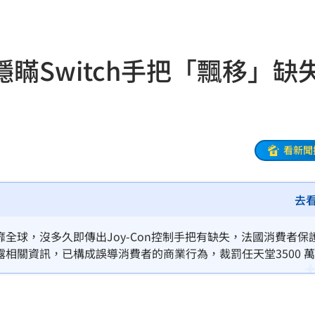
多人
06:37
聲了
06:33
瞞Switch手把「飄移」
翻
06:09
毒駕
06:08
6:00
看新聞
！
05:45
去
率曝
05:44
炸鍋
05:43
後風靡全球，沒多久即傳出Joy-Con控制手把有缺失，法國消費者保
揭露相關資訊，已構成誤導消費者的商業行為，裁罰任天堂3500 
新高
05:23
關稅
05:13