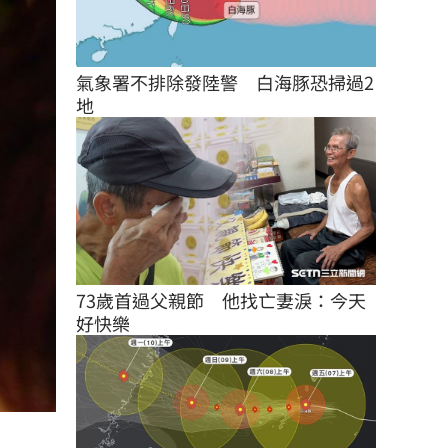
氣象署不排除發陸警　白海豚恐掃過2
地
73歲首過父親節　他找亡妻淚：今天
好快樂