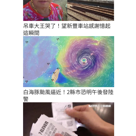
吊車大王哭了！望新豐車站感謝憶起
這瞬間
白海豚颱風逼近！2縣市恐明午後發陸
警