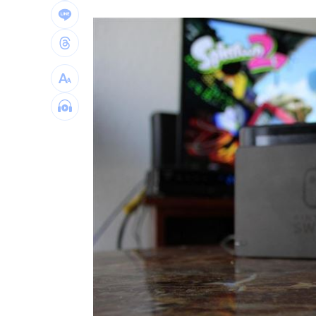
日本銀髮族瘋工作 逾4成想做到80歲
0
解散統促黨？他曝翁曉玲一招：恐白忙
疫苗真相！蔣萬安嗆一句 謝金河痛心
股災這8檔規模逆勢創高 它最猛成長逾1
台灣彩券開獎直播中
20:31
LIVE三立+24小時直播
15:27
三立iNEWS新聞台線上直播
18:00
商場戰國來臨 台中「頂奢大道」逐漸
台彩父親節推新刮刮樂千萬頭獎超「爸
「拍片人的多重宇宙」職涯論壇9/12登