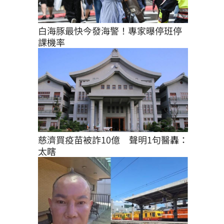
白海豚最快今發海警！專家曝停班停
課機率
慈濟買疫苗被詐10億　聲明1句醫轟：
太瞎