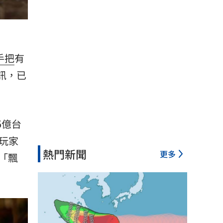
手把
有
訊，已
5億台
的玩家
熱門新聞
更多
「
飄