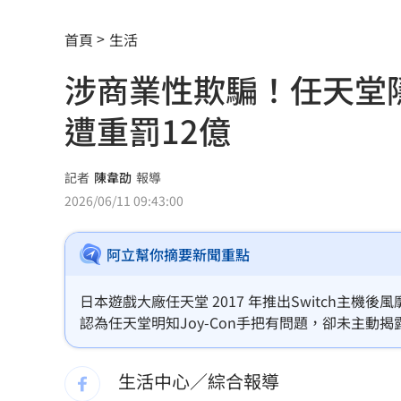
特斯拉撞12車！目擊者：賓士擋下救好
首頁
生活
姜厚任女友「3碩1博」爆造假！本人發
涉商業性欺騙！任天堂隱
慈濟遭詐10億 AIT突發文打擊詐騙網笑
遭重罰12億
新北爆警匪追逐…轟4槍射3輪！破窗逮
強彈千點！「18檔」收復失土台股ETF
0
記者
陳韋劭
報導
2026/06/11 09:43:00
7月急跌觸底 高含積這幾檔受益人激增
阿立幫你摘要新聞重點
白海豚海警範圍擴大！最新暴風圈侵襲
慈濟遭詐10億 國民黨不認錯反嗆⋯網
日本遊戲大廠任天堂 2017 年推出Switch主機
認為任天堂明知Joy-Con手把有問題，卻未主動
就業意外爆冷！那指漲342點 標普500
（約12億台幣）。
生活中心／綜合報導
美通過制裁案！川普可課俄國商品500%