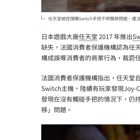
8國球員齊聚高雄 Formosa 7s掀足球
任天堂被控隱瞞Switch手把不明飄移問題，遭法
理想混蛋號召粉絲跨海追星吃美食！
18:
日本遊戲大廠
任天堂
2017 年推出
Sw
缺失，法國消費者保護機構認為任天堂
構成誤導消費者的商業行為，裁罰任天
法國消費者保護機構指出，任天堂自從推
Switch主機，陸續有玩家發現Jo
發現在沒有觸碰手把的情況下，仍
移
」問題。