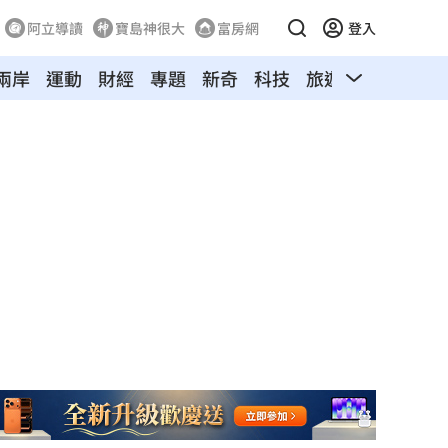
阿立導讀
寶島神很大
富房網
登入
兩岸
運動
財經
專題
新奇
科技
旅遊
汽車
寵物