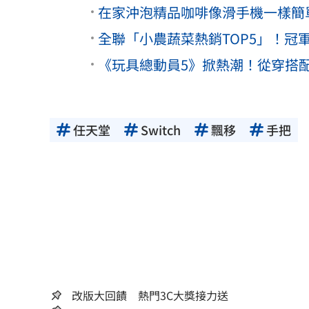
在家沖泡精品咖啡像滑手機一樣簡
全聯「小農蔬菜熱銷TOP5」！冠
《玩具總動員5》掀熱潮！從穿搭
任天堂
Switch
飄移
手把
改版大回饋 熱門3C大獎接力送