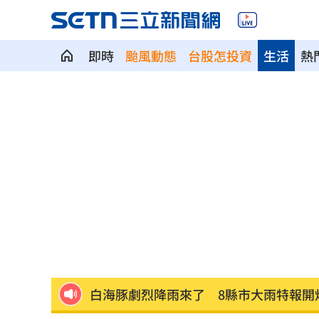
即時
颱風動態
台股怎投資
生活
熱
當年日本捐台AZ疫苗真相曝 專為台灣
美官員：伊朗與阿曼很快就荷莫茲達成
植物人妻獲賠1035萬…尪照顧她卻被岳
宏都拉斯蝦農嗆中：寧多付20%關稅賣
當年日本捐我AZ秘辛！他牽線揭專為台
白海豚劇烈降雨來了 8縣市大雨特報開