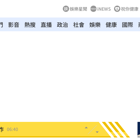
娛樂星聞
iNEWS
祝你健康
門
影音
熱搜
直播
政治
社會
娛樂
健康
國際
生產
07:14
協議
07:09
母告
07:08
台灣
07:00
生產
06:52
炸
06:40