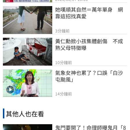
她嘆順其自然＝萬年單身　網
靠這招找真愛
3分鐘前
黃仁勳掀小孩集體創傷　不成
熟父母特徵曝
10分鐘前
氣象女神也累了？口誤「白沙
屯颱風」
14分鐘前
其他人也在看
鬼門要開了！命理師曝鬼月「8