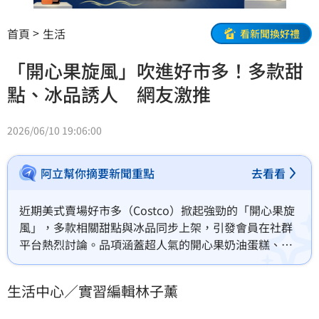
首頁
生活
看新聞換好禮
「開心果旋風」吹進好市多！多款甜
點、冰品誘人 網友激推
2026/06/10 19:06:00
阿立幫你摘要新聞重點
去看看
近期美式賣場好市多（Costco）掀起強勁的「開心果旋
風」，多款相關甜點與冰品同步上架，引發會員在社群
平台熱烈討論。品項涵蓋超人氣的開心果奶油蛋糕、流
心雪糕及菠蘿泡芙，豐富選擇讓愛好者直呼滿足。其
中，開心果奶油蛋糕因份量充足且價格親民，成為近期
生活中心／實習編輯林子薰
討論度最高的明星商品。這股綠色熱潮打破了開心果僅
在過年出現的印象，更讓其成為賣場內最具話題性的熱