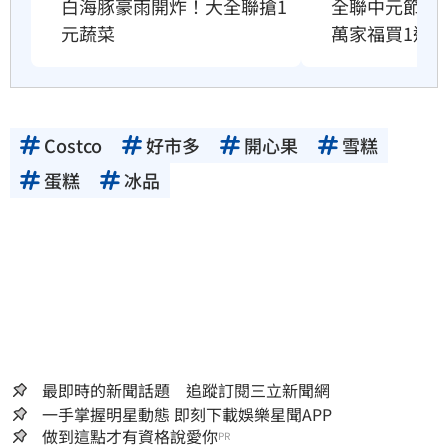
白海豚豪雨開炸！大全聯搶1
全聯中元節最
元蔬菜
萬家福買1送1
Costco
好市多
開心果
雪糕
蛋糕
冰品
最即時的新聞話題 追蹤訂閱三立新聞網
一手掌握明星動態 即刻下載娛樂星聞APP
做到這點才有資格說愛你
PR