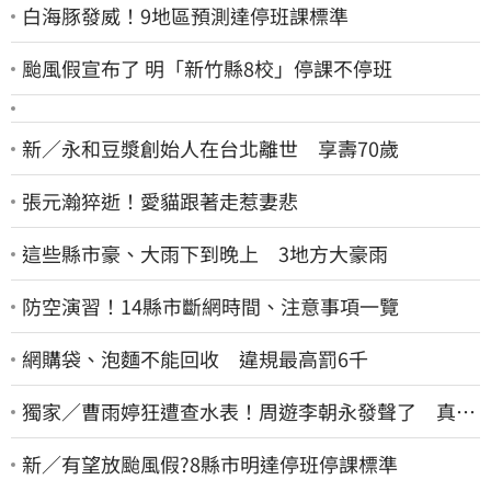
白海豚發威！9地區預測達停班課標準
颱風假宣布了 明「新竹縣8校」停課不停班
新／永和豆漿創始人在台北離世 享壽70歲
張元瀚猝逝！愛貓跟著走惹妻悲
這些縣市豪、大雨下到晚上 3地方大豪雨
防空演習！14縣市斷網時間、注意事項一覽
網購袋、泡麵不能回收 違規最高罰6千
獨家／曹雨婷狂遭查水表！周遊李朝永發聲了 真實
看法曝光
新／有望放颱風假?8縣市明達停班停課標準