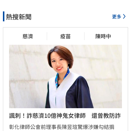
熱搜新聞
更多
慈濟
疫苗
陳時中
諷刺！詐慈濟10億神鬼女律師　還曾教防詐
彰化律師公會前理事長陳昱瑄驚爆涉嫌勾結掮