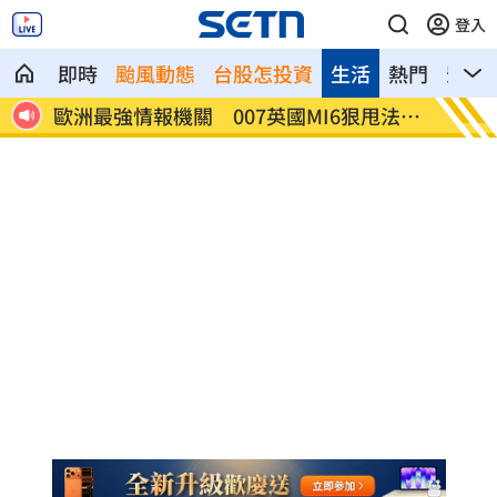
登入
即時
颱風動態
台股怎投資
生活
熱門
影音
甩法奪
2026盲眼龍婆5預言中2個「這項」牽涉台
陽台內
灣