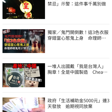
禁忌」示警：這件事千萬別做
獨家／鬼門開倒數！這3色衣服
穿錯當心惹鬼上身 命理師曝
鬼月17禁忌
一堆人出國戴「我是台灣人」
胸章！全是中國製造 Cheap
酸：精神分裂
政府「生活補助金5000元」連3
天發放 逾期視同放棄