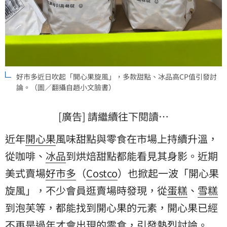
好市多近日吹起「開心果旋風」，多款甜點、冰品高CP值引發討
論。（圖／翻攝自趙小文臉書）
[廣告] 請繼續往下閱讀…
近年
開心果
風味甜點與零食在市場上持續升溫，
從咖啡、
冰品
到烘焙甜點都能看見其身影。近期
美式賣場
好市多
（
Costco
）也掀起一波「開心果
旋風」，不少會員逛賣場時發現，從
蛋糕
、
雪糕
到泡芙等，都能找到開心果的元素，開心果已經
不再是過年才會出現的零食，引發熱烈討論。