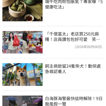
端午吃肉粽怕脹氣？專家曝「5
健康吃法」
「千億富太」老店買250元麻
糬！店員讚包包好可愛 笑
回：我自己做的
(2026年08月08日)
飼主病逝留24隻柴犬！動保處
急尋認養人
白海豚海警最快這時解除！9日
颱風假一覽