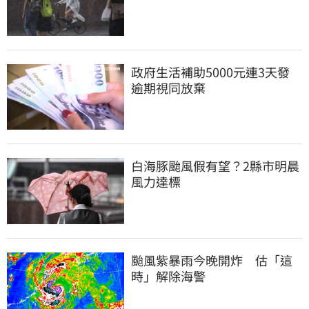
政府生活補助5000元連3天發 
逾期視同放棄
白海豚颱風假有望？2縣市明晨
風力達標
颱風紫暴雨今晚開炸　估「這
時」解除海警