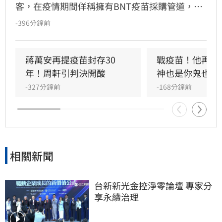
客，在疫情期間佯稱擁有BNT疫苗採購管道，詐
騙慈濟基金會高達3000萬美元（約新台幣10.6億
-396分鐘前
元）佣金，並將贓款購買百公斤黃金洗錢。案情
曝光後，網友翻出她曾受邀出席司改會防詐特
展，在台上大言不慚嘲諷詐騙受害者「愚痴、無
蔣萬安再提疫苗封存30
戰疫苗！他再批
知」，對比其惡行顯得極度諷刺。陳昱瑄無視政
年！周軒引判決開酸
神也是你鬼也是
府當時多次警告，利用法律專業設局詐財，行徑
-327分鐘前
-168分鐘前
引發全台網友齊聲撻伐。目前台中地檢署已依法
提起公訴，案件正由法院嚴審中，這位「黑心律
師」的雙面人行徑也成為社會討論焦點。
相關新聞
台新新光金控淨零論壇 專家分
享永續治理