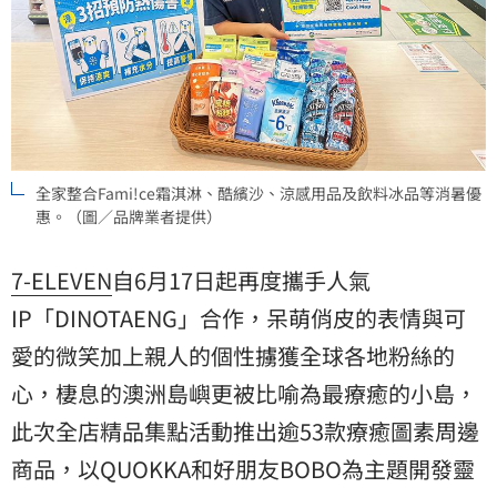
全家整合Fami!ce霜淇淋、酷繽沙、涼感用品及飲料冰品等消暑優
惠。（圖／品牌業者提供）
7-ELEVEN
自6月17日起再度攜手人氣
IP「DINOTAENG」合作，呆萌俏皮的表情與可
愛的微笑加上親人的個性擄獲全球各地粉絲的
心，棲息的澳洲島嶼更被比喻為最療癒的小島，
此次全店精品集點活動推出逾53款療癒圖素周邊
商品，以QUOKKA和好朋友BOBO為主題開發靈