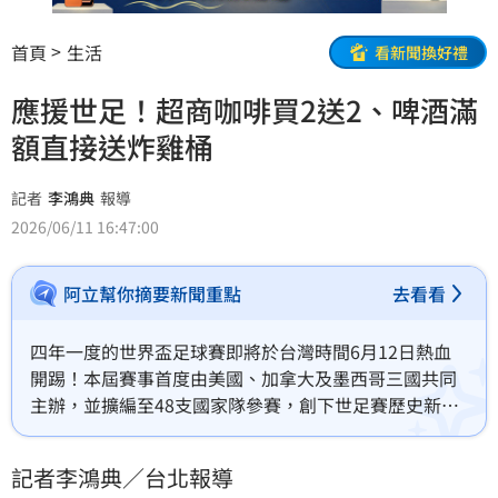
首頁
生活
看新聞換好禮
應援世足！超商咖啡買2送2、啤酒滿
額直接送炸雞桶
記者
李鴻典
報導
2026/06/11 16:47:00
阿立幫你摘要新聞重點
去看看
四年一度的世界盃足球賽即將於台灣時間6月12日熱血
開踢！本屆賽事首度由美國、加拿大及墨西哥三國共同
主辦，並擴編至48支國家隊參賽，創下世足賽歷史新紀
錄。
記者李鴻典／台北報導