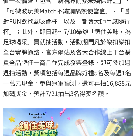
備一次備齊，包含「新視界耐熱玻璃保鮮盒」、
「可微波玩美Match不鏽鋼隔熱便當盒」、「嚼
對FUN飲掀蓋吸管杯」以及「都會大師手感隨行
杯」；此外，即日起～7/10舉辦「鎖住美味，為
足球喝采」買就抽活動，活動期間凡於樂扣樂扣
全台實體通路、官方網站及各大合作線上平台購
買全品牌任一商品並完成發票登錄，即可參加週
週抽活動，獎項包括每週品牌好禮5名及每週1名
一萬元現金。參與冠軍預測，還可再抽16,888元
加碼獎金，預計7/21抽出3名得獎名額。