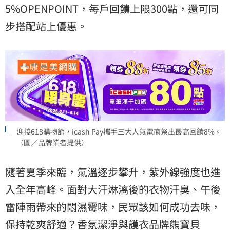
5%OPENPOINT，每戶回饋上限300點，還可同
步搭配站上優惠。
迎接618購物節，icash Pay攜手三大人氣電商祭出最高回饋8%。
（圖／品牌業者提供）
隨著夏季來臨，氣溫逐步攀升，紫外線強度也進
入全年高峰。面對大汗淋漓後的衣物汗臭、午後
雷陣雨帶來的悶濕霉味，民眾該如何成功去味，
保持乾爽舒適？香氛潔淨與護衣品牌
熊寶貝