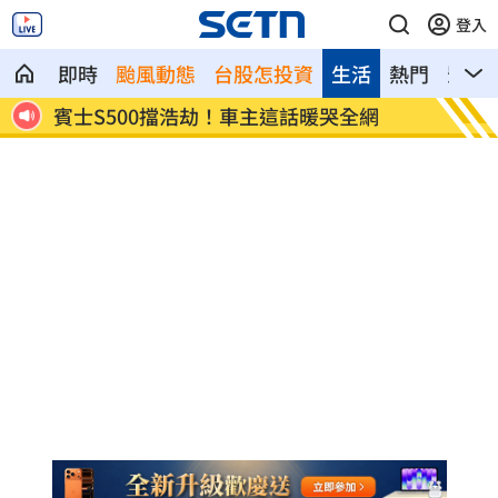
登入
即時
颱風動態
台股怎投資
生活
熱門
影音
台股暴跌誰最能扛 高含金這幾檔繳正報
Q2獲利
酬