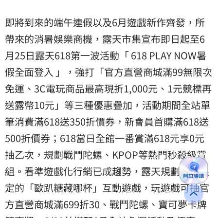
即將到來的端午連假以及6月遊戲新作齊發，所
帶來的消暑娛樂商機，露天市集宣布即日起至6
月25日露天618第一波活動「 618 PLAY NOW暑
假全面登入 」，強打「官方直營商城滿99無限次
免運、3C電玩商品最高現折1,000元、1元競標再
送露幣10元」等三種優惠疊加，活動期間全站單
筆消費滿618送350折價券，新會員首購滿618送
500折價券；618當日全館一番賞滿618元享0元
抽乙次，規劃戰鬥陀螺、KPOP等熱門秒殺級賞
組。看準遊戲化行銷已成趨勢，露天規劃期間限
定的「歐趴糖藏哪杯」互動遊戲，玩遊戲可抽官
方直營商城滿699折30、戰鬥陀螺、寶可夢卡牌