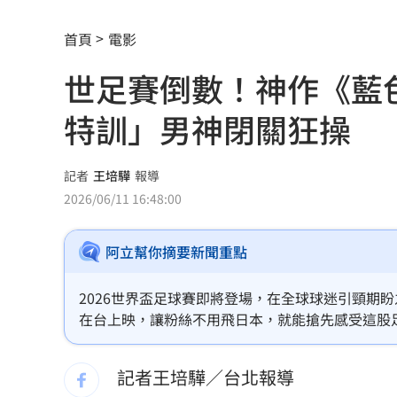
聽一句「老公」！單親媽交5卡下場慘
14
首頁
電影
非洲這國拒絕台灣護照入境 外交部發
世足賽倒數！神作《藍
不斷更新／颱風逼近！航空船班異動一
特訓」男神閉關狂操
中國富婆加60場吻戲 短劇剛上線慘遭
亡妹慘遭公公毒手 表姊曝父親節悲傷
記者
王培驊
報導
2026/06/11 16:48:00
兄弟2資深主力倒下 張志豪、許基宏動
阿立幫你摘要新聞重點
漢光42無人機秀攻擊力 展現濱海打擊
美國揭最新UFO檔案 巨型三角飛行物
2026世界盃足球賽即將登場，在全球球迷引頸期
在台上映，讓粉絲不用飛日本，就能搶先感受這股
賈靜雯父親節憶亡父 自曝被當兒子養
記者王培驊／台北報導
新／白海豚颱風逼近！大雷雨轟雙北1小