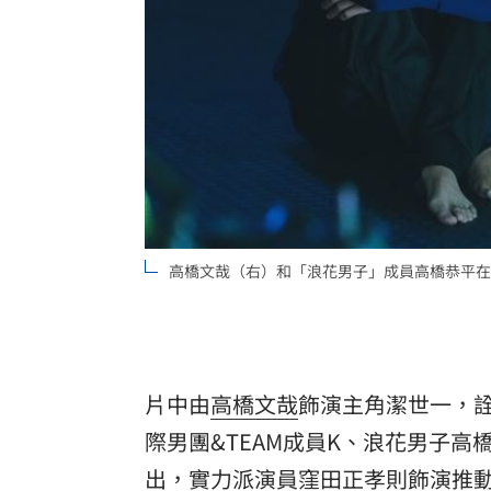
高橋文哉（右）和「浪花男子」成員高橋恭平在
片中由
高橋文哉
飾演主角潔世一，
際男團&TEAM成員K、浪花男子
出，實力派演員
窪田正孝
則飾演推