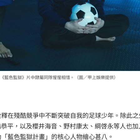
《藍色監獄》片中隸屬同隊惺惺相惜。（圖／甲上娛樂提供）
詮釋在殘酷競爭中不斷突破自我的足球少年。除此之
高橋恭平，以及櫻井海音、野村康太、綱啓永等人也加
動「藍色監獄計畫」的核心人物繪心甚八。