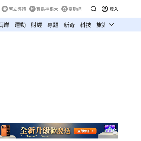
阿立導讀
寶島神很大
富房網
登入
兩岸
運動
財經
專題
新奇
科技
旅遊
汽車
寵物