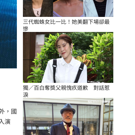
三代蜘蛛女比一比！她美翻下場卻最
慘
獨／百白奪獎父親愧疚道歉　對話惹
淚
外，國
入演