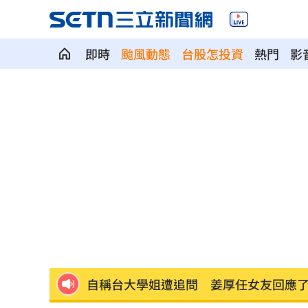
即時
颱風動態
台股怎投資
熱門
影
雨天鞋子濕「1錯誤習慣」香港腳黴菌狂
白海豚殺到家門口！下週恐又有熱帶擾
上節目驚傳拿不到酬勞 8點檔男星曝內
自稱台大學姐遭追問 姜厚任女友回應