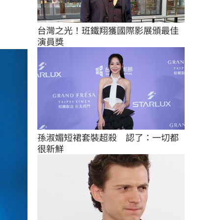
台灣之光！班鐵翔獲國際影展頒最佳
演員獎
孫淑媚短裙套裝超殺　認了：一切都
很新鮮