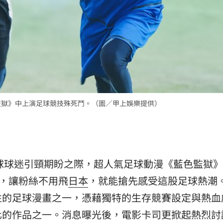
成形
12:00
」氣
12:00
場！
10:30
熱潮
10:00
色監獄》中上演足球競技殊死鬥。（圖／甲上娛樂提供）
15
球球迷引頸期盼之際，超人氣足球動漫《藍色監獄》
映，讓粉絲不用飛
日本
，就能搶先感受這股足球熱潮
性的足球漫畫之一，憑藉獨特的生存競賽設定與熱血
化的作品之一。消息曝光後，電影卡司更掀起熱烈討