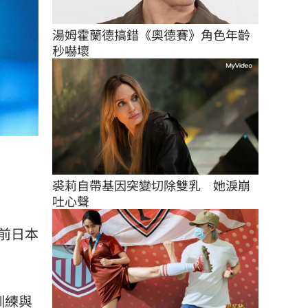
湯姆霍蘭德搞錯《奧德賽》角色年齡
秒嚇壞
裘莉自帶基因突變切除雙乳　她淚崩
吐心聲
前日本
訓練與