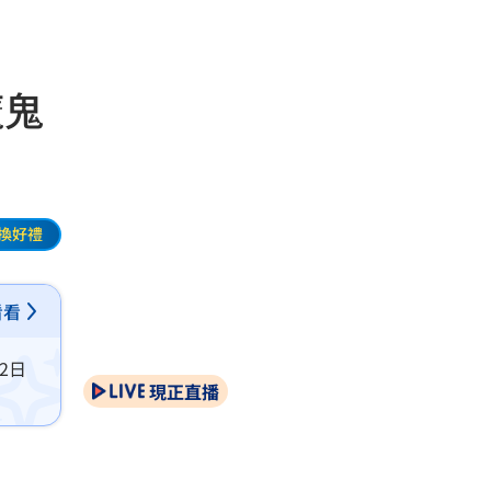
魔鬼
換好禮
看看
2日
現正直播