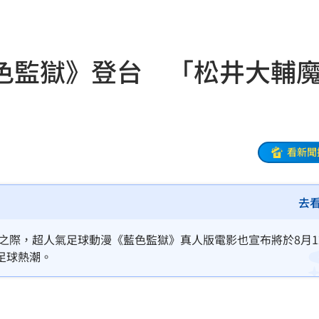
:32
聲了
14:32
色監獄》登台 「松井大輔
次看
14:30
下架
14:28
現況
14:27
看新聞
刀
14:23
去
能力
14:20
曝光
14:20
盼之際，超人氣足球動漫《藍色監獄》真人版電影也宣布將於8月1
足球熱潮。
大
14:19
時
14:18