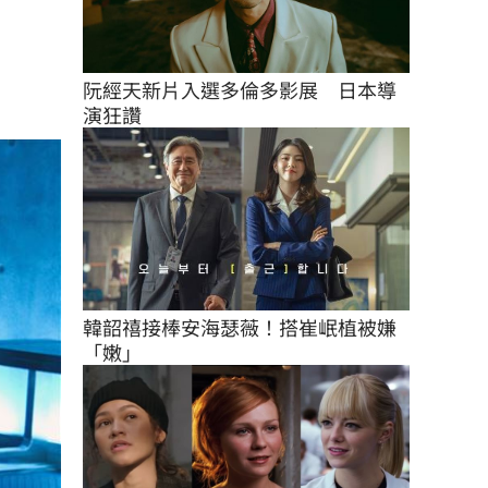
阮經天新片入選多倫多影展　日本導
演狂讚
韓韶禧接棒安海瑟薇！搭崔岷植被嫌
「嫩」