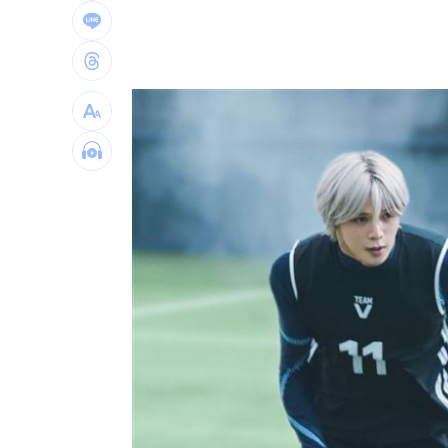
李棟旭、南柱赫變身超狂殺手！片單一
父親節特別想他 何欣純感性告白早逝
BLACKPINK開直播 Jisoo道歉認溝通
參加教召辱罵士官長3字…1原因比一般
姜厚任小女友超早熟！關係人回應小三
獨／批曹雨婷帳目亂 楊光友再轟余天
台灣彩券開獎直播中
20:31
LIVE三立+24小時直播
15:27
三立iNEWS新聞台線上直播
18:00
AI時代！威力馬導入智慧營運系統提升