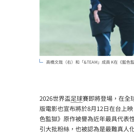
商場戰國來臨 台中「頂奢大道」逐漸
台彩父親節推新刮刮樂千萬頭獎超「爸
「拍片人的多重宇宙」職涯論壇9/12登
8國球員齊聚高雄 Formosa 7s掀足球
高橋文哉（右）和「&TEAM」成員 K在《藍
理想混蛋號召粉絲跨海追星吃美食！
18:
2026世界盃
足球
賽即將登場，在全
版電影也宣布將於8月12日在台上
色監獄》原作被譽為近年最具代表
引大批粉絲，也被認為是最難真人