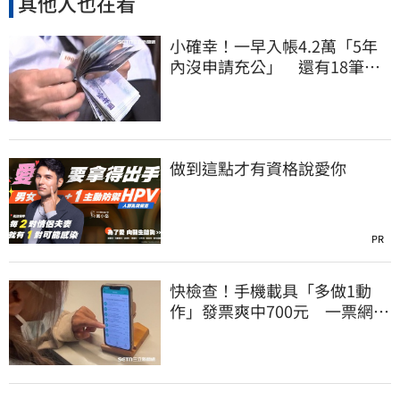
其他人也在看
小確幸！一早入帳4.2萬「5年
內沒申請充公」 還有18筆錢
連發到8月底
做到這點才有資格說愛你
PR
快檢查！手機載具「多做1動
作」發票爽中700元 一票網照
做驚：真的中獎