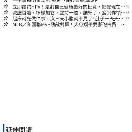
一手掌握明星動態 即刻下載娛樂星聞APP
立即諮詢HPV！是對自己健康最好的投資，把握現在不
PR
嫌晚！
減肥首選，檸檬加它，堅持一週，腰細了，瘦到你懷疑
PR
人生
起床就先做件事，沒三天小腹就不見了! 肚子一天天變
PR
小！
MLB／和國聯MVP勁敵對轟！大谷翔平雙響砲白費 道
奇連2系列賽慘遭橫掃
延伸閱讀