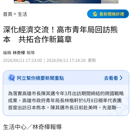
首頁
生活
看新聞換好禮
深化經濟交流！高市青年局回訪熊
本 共拓合作新篇章
編輯
林奇樺
報導
2026/06/11 17:23:00
2026/06/11 17:24:20
更新
阿立幫你摘要新聞重點
去看看
為落實高雄市長陳其邁今年3月出訪期間締結的跨國戰略
成果，高雄市政府青年局長林楷軒於6月8日親率代表團
首度出訪日本熊本。陳其邁市長日前赴美時，先是聯手
日本熊本縣及美國亞利桑那州共同簽署「經濟交流促進
備忘錄」，築起半導體產業鏈的宏觀合作；隨後高雄
生活中心／林奇樺報導
市、熊本市與美國聖安東尼市亦簽署「新創產業合作備