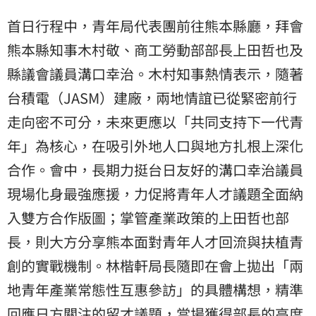
首日行程中，青年局代表團前往熊本縣廳，拜會
熊本縣知事木村敬、商工勞動部部長上田哲也及
縣議會議員溝口幸治。木村知事熱情表示，隨著
台積電（JASM）建廠，兩地情誼已從緊密前行
走向密不可分，未來更應以「共同支持下一代青
年」為核心，在吸引外地人口與地方扎根上深化
合作。會中，長期力挺台日友好的溝口幸治議員
現場化身最強應援，力促將青年人才議題全面納
入雙方合作版圖；掌管產業政策的上田哲也部
長，則大方分享熊本面對青年人才回流與扶植青
創的實戰機制。林楷軒局長隨即在會上拋出「兩
地青年產業常態性互惠參訪」的具體構想，精準
回應日方關注的留才議題，當場獲得部長的高度