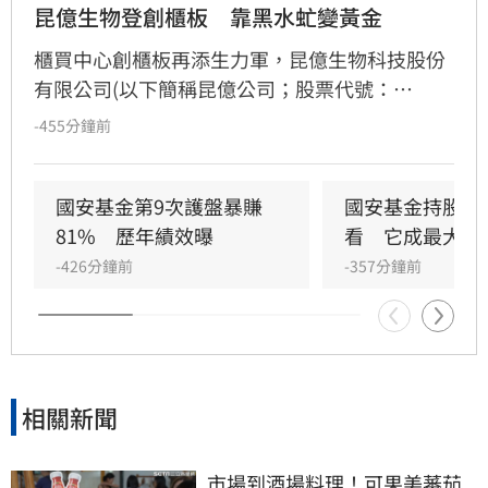
昆億生物登創櫃板　靠黑水虻變黃金
櫃買中心創櫃板再添生力軍，昆億生物科技股份
有限公司(以下簡稱昆億公司；股票代號：
7423；產業類別：綠能環保)於日前正式登錄創
-455分鐘前
櫃板。昆億公司為生物技術應用企業，主要利用
黑水虻（Black Soldier Fly）之生物特性，針對
有機廢棄物進行高效去化與資源化再利用。
國安基金第9次護盤暴賺
國安基金持股名
81%　歷年績效曝
看　它成最大功
-426分鐘前
-357分鐘前
相關新聞
市場到酒場料理！可果美蕃茄