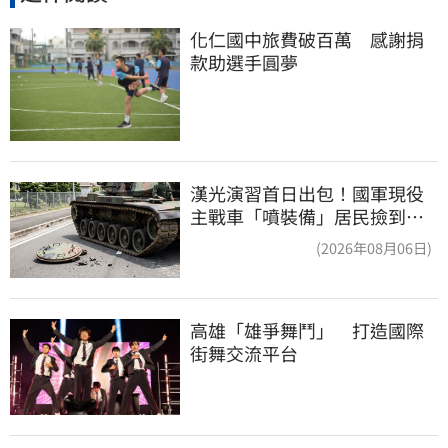
化仁國中旅費破百萬　感謝捐
款助選手圓夢
漢光演習首日出包！國軍現役
主戰車「噴裝備」居民撿到零
件…軍方說話了
(2026年08月06日)
高雄「雄爭舞鬥」　打造國際
街舞交流平台