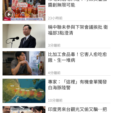
醬創無限可能
23小時前
稱中聯未參與下架會議挨批 衛
福部3點澄清
3分鐘前
比加工食品毒！它害人愈吃愈
餓、生一堆病
4分鐘前
專家：「這裡」有機會單獨發
白海豚陸警
10分鐘前
印度男來台觀光又偷又騙…把