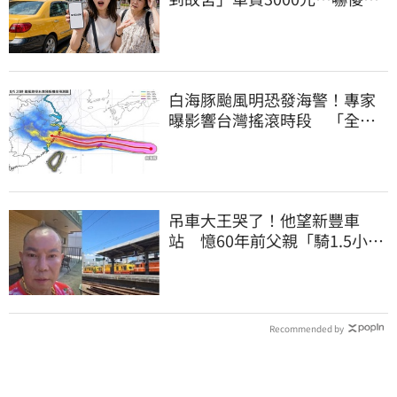
都沒心情逛了
白海豚颱風明恐發海警！專家
曝影響台灣搖滾時段 「全台
雨炸3天」
吊車大王哭了！他望新豐車
站 憶60年前父親「騎1.5小時
單車載他圓夢」
Recommended by