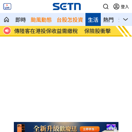
登入
即時
颱風動態
台股怎投資
生活
熱門
影音
備買
傳陸客在港投保收益需繳稅 保險股衝擊
東發號
歡