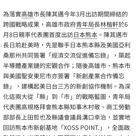
忘錄」，建構起美日台三方的新創協作機制。為深化這
兩大從「縣」到「市」的戰略藍圖，青年局代表團高規
為落實
高雄
市長陳其邁今年3月出訪期間締結的
格拜會熊本縣知
跨國戰略成果，高雄市政府
青年局
長
林楷軒
於6
月8日親率代表團首度出訪
日本
熊本
。陳其邁市
長日前赴美時，先是聯手日本熊本縣及美國亞利
桑那州共同簽署「經濟交流促進備忘錄」，築起
半導體產業鏈的宏觀合作；隨後高雄市、熊本市
與美國聖安東尼市亦簽署「新創產業合作備忘
錄」，建構起美日台三方的新創協作機制。為深
化這兩大從「縣」到「市」的戰略藍圖，青年局
代表團高規格拜會熊本縣知事木村敬、商工勞動
部部長上田哲也及縣議會議員溝口幸治，並實地
回訪熊本市新創基地「XOSS POINT.」，全面啟