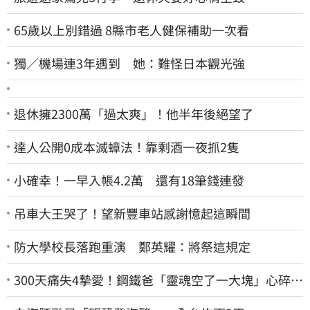
65歲以上別錯過 8縣市老人健保補助一次看
獨／機場連3年遇到 她：難怪日本觀光強
退休擁2300萬「過太爽」！他半年後絕望了
達人公開0成本滅蟑法！靠剩酒一夜抓2隻
小確幸！一早入帳4.2萬 還有18筆錢連發
吊車大王哭了！望新豐車站感謝憶起這瞬間
防大學校長落跑重演 鄭英耀：將祭這規定
300天痛失4摯愛！鋼鐵爸「靈魂空了一大塊」心碎
喊：這輩子最痛的路