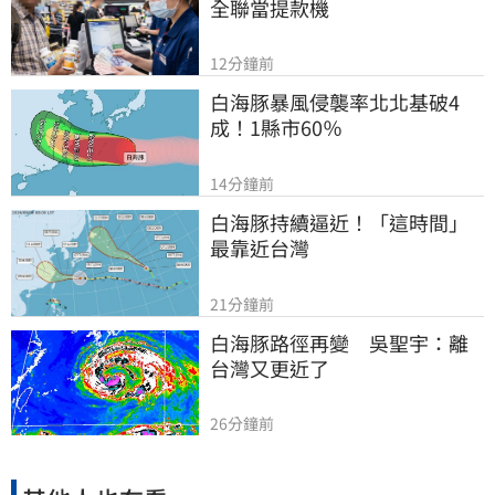
全聯當提款機
12分鐘前
白海豚暴風侵襲率北北基破4
成！1縣市60％
14分鐘前
白海豚持續逼近！「這時間」
最靠近台灣
21分鐘前
白海豚路徑再變　吳聖宇：離
台灣又更近了
26分鐘前