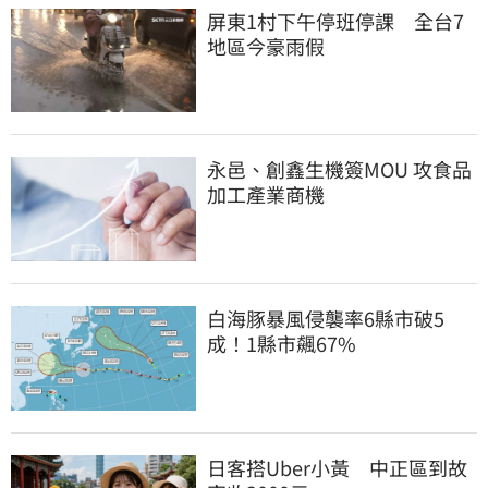
屏東1村下午停班停課　全台7
地區今豪雨假
永邑、創鑫生機簽MOU 攻食品
加工產業商機
白海豚暴風侵襲率6縣市破5
成！1縣市飆67%
日客搭Uber小黃　中正區到故