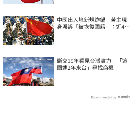
中國出入境新規炸鍋！苦主現
身淚訴「被恢復國籍」：近4億
資產全停擺
斷交19年看見台灣實力！「這
國連2年來台」尋找商機
Recommended by