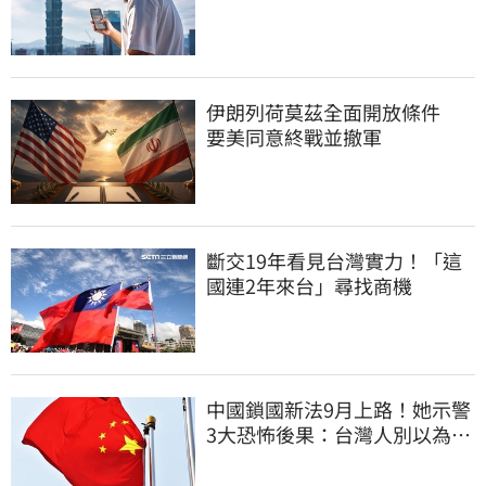
歐美熱門國家
伊朗列荷莫茲全面開放條件
要美同意終戰並撤軍
斷交19年看見台灣實力！「這
國連2年來台」尋找商機
中國鎖國新法9月上路！她示警
3大恐怖後果：台灣人別以為是
隔岸觀火