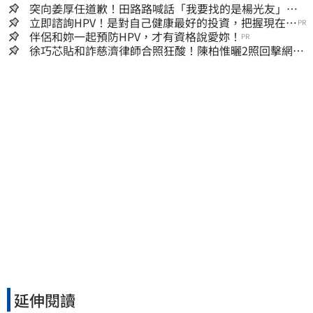
突向姜厚任道歉！田路路喊話「我要找的是楊光友」：
當時太衝動
立即諮詢HPV！是對自己健康最好的投資，把握現在不
PR
嫌晚！
伴侶和妳一起預防HPV，才有資格說愛妳！
PR
徐巧芯貼和詐慈濟律師合照狂酸！陳柏惟曬2照回擊網笑
翻
延伸閱讀