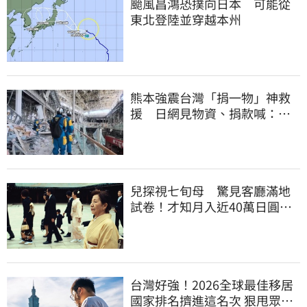
颱風昌鴻恐撲向日本 可能從
東北登陸並穿越本州
熊本強震台灣「捐一物」神救
援 日網見物資、捐款喊：給
台灣統治算了
兒探視七旬母 驚見客廳滿地
試卷！才知月入近40萬日圓
真相竟如此感人
台灣好強！2026全球最佳移居
國家排名擠進這名次 狠甩眾多