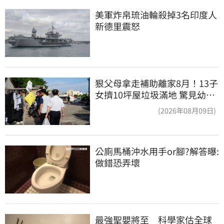
美軍炸帛琉油輪殺掉3名印度人 
新德里震怒
狠父母拿走補助離家8月！13子
女擠10坪屋垃圾滿地 驚見幼童
深夜遊蕩
(2026年08月09日)
公廁馬桶沖水用手or腳?解答曝:
做錯恐弄壞
最強聖嬰將至　科學家估全球