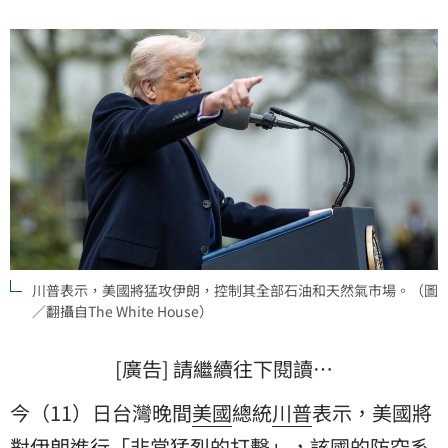
川普表示，美國將猛攻伊朗，控制其全部石油和天然氣市場。（圖
／翻攝自The White House）
[廣告] 請繼續往下閱讀…
今（11）日台灣晚間
美國
總統
川普
表示，美國將
對
伊朗
進行「非常猛烈的打擊」，該國的防空系