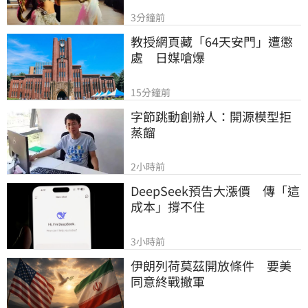
3分鐘前
教授網頁藏「64天安門」遭懲
處　日媒嗆爆
15分鐘前
字節跳動創辦人：開源模型拒
蒸餾
2小時前
DeepSeek預告大漲價　傳「這
成本」撐不住
3小時前
伊朗列荷莫茲開放條件　要美
同意終戰撤軍