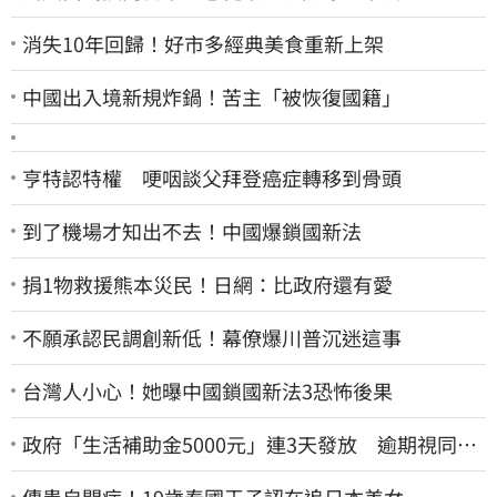
消失10年回歸！好市多經典美食重新上架
中國出入境新規炸鍋！苦主「被恢復國籍」
亨特認特權 哽咽談父拜登癌症轉移到骨頭
到了機場才知出不去！中國爆鎖國新法
捐1物救援熊本災民！日網：比政府還有愛
不願承認民調創新低！幕僚爆川普沉迷這事
台灣人小心！她曝中國鎖國新法3恐怖後果
政府「生活補助金5000元」連3天發放 逾期視同放
棄
傳患自閉症！19歲泰國王子認在追日本美女