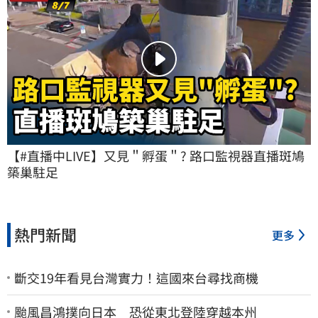
【#直播中LIVE】又見＂孵蛋＂? 路口監視器直播斑鳩
築巢駐足
熱門新聞
更多
斷交19年看見台灣實力！這國來台尋找商機
颱風昌鴻撲向日本 恐從東北登陸穿越本州