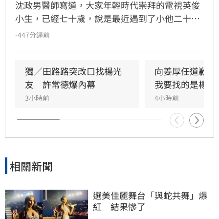
沈政男醫師寫道，大家年輕時代崇拜的電視英俊
小生，已經七十歲，說是最近遇到了小他二十幾
歲的真愛，本來大家為他高興，後來發現那位真
-447分鐘前
愛，自稱家世背景學經歷與財富地位，如何又如
何，實在太誇張，不少個資似乎沒有那回事，於
是不免為老藝人擔心，是不是受騙上當了？
獨／田路路突改口找楊光
向姜厚任道歉　
友　許常德爆內幕
我要找的是楊光
3小時前
4小時前
相關新聞
選美佳麗舞台「與蛇共舞」爆
紅　結果慘了