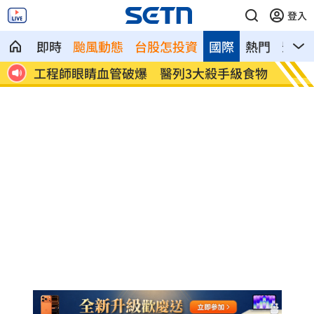
登入
即時
颱風動態
台股怎投資
國際
熱門
影音
已解除
工程師眼睛血管破爆 醫列3大殺手級食物
姜厚任