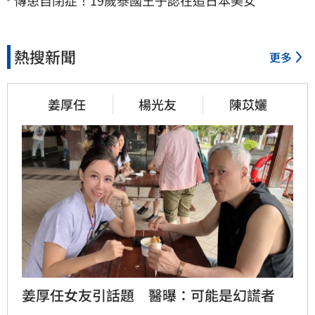
熱搜新聞
更多
姜厚任
楊光友
陳苡孋
姜厚任女友引話題　醫曝：可能是幻謊者