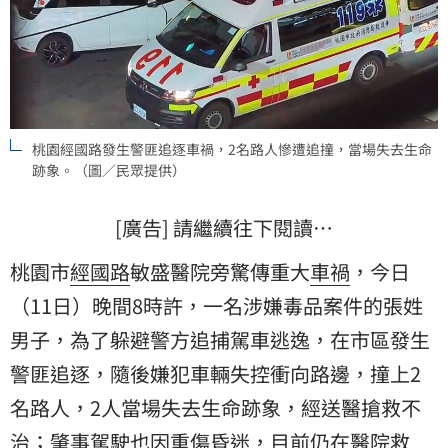
桃園經國路發生警匪追逐車禍，2名路人慘遭追撞，當場失去生命
跡象。（圖／民眾提供）
[廣告] 請繼續往下閱讀…
桃園市
經國路
敏盛醫院旁驚傳重大
車禍
，今日
（11日）晚間8時許，一名涉嫌毒品案件的張姓
男子，為了躲避警方追捕駕車逃逸，在市區發生
警匪追逐
，隨後嫌犯車輛失控衝向路邊，撞上2
名路人，2人當場失去生命跡象，經送醫搶救不
治；肇事駕駛也因重傷昏迷，目前仍在醫院救