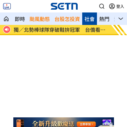
登入
即時
颱風動態
台股怎投資
社會
熱門
影音
看哭
南港Lalaport鷹架坍塌！3櫃位暫停營業
疊單計