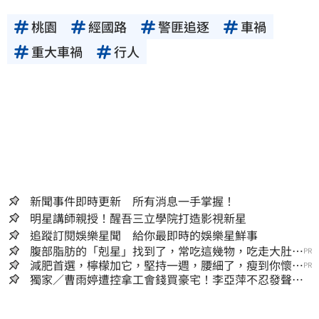
桃園
經國路
警匪追逐
車禍
重大車禍
行人
新聞事件即時更新 所有消息一手掌握！
明星講師親授！醒吾三立學院打造影視新星
追蹤訂閱娛樂星聞 給你最即時的娛樂星鮮事
腹部脂肪的「剋星」找到了，常吃這幾物，吃走大肚
PR
囊，瘦出小蠻腰
減肥首選，檸檬加它，堅持一週，腰細了，瘦到你懷疑
PR
人生
獨家／曹雨婷遭控拿工會錢買豪宅！李亞萍不忍發聲：
余天管工會都貼錢