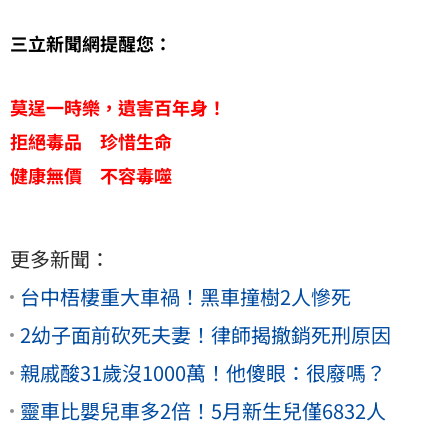
三立新聞網提醒您：
莫逞一時樂，遺害百年身！
拒絕毒品 珍惜生命
健康無價 不容毒噬
更多新聞：
台中梧棲重大車禍！黑車撞樹2人慘死
2幼子面前砍死夫妻！律師揭撤銷死刑原因
親戚酸31歲沒1000萬！他傻眼：很廢嗎？
靈車比嬰兒車多2倍！5月新生兒僅6832人