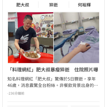
肥大叔
猝逝
何裕輝
「料理網紅」肥大叔暴瘦猝逝　住院照片曝
知名料理網紅「肥大叔」驚傳於5日驟逝，享年
46歲，消息震驚全台粉絲。非餐飲背景出身的
他，憑藉親切教學與拚勁，將直播事業經營得有
-236分鐘前
聲有色，創下年營收破億的輝煌佳績。然而粉絲
回顧其生前直播，發現他身形明顯消瘦、雙頰凹