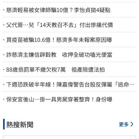
慈濟輕易被女律師騙10億？李怡貞拋4疑點
父代簽…兒「14天教召不去」付出慘痛代價
買疫苗被騙10.6億！慈濟多年未報案原因曝
詐慈濟主嫌信辟穀教 收押全破功嗑光便當
88歲翁罰單不繳欠稅7萬 祖產險遭法拍
下週恐跌破半年線！陳嘉偉警告台股反彈屬「逃命
波」：空頭大屠殺剛開始
保安宮後山…掛一具男屍穿著整齊！身份曝
熱搜新聞
更多