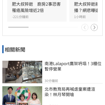
陷，狀態顯得相當疲憊。肥大叔自2021年起頻傳
肥大叔猝逝　廚房2事恐害
肥大叔猝逝前為
健康警訊，雖曾於2022年住院開刀，但出院後仍
罹癌風險增近2倍
播？網悲曝這原
堅持返回工作崗位，直到最後一刻仍心繫直播。
-221分鐘前
1小時前
對於肥大叔的確切死因，家屬目前尚未對外說
明。
相關新聞
南港Lalaport鷹架坍塌！3櫃位
暫停營業
30分鐘前
北市教育局再喊虐童案遭渲
染！林月琴開嗆