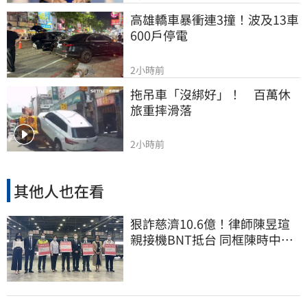
高雄轎車暴衝連3撞！波及13車
600戶停電
2小時前
拖吊車「沒綁好」！　百萬休
旅重摔滑落
2小時前
其他人也在看
狠詐慈濟10.6億！律師陳昱瑄
親接機BNT抵台 同框陳時中、
張淑芬畫面曝光