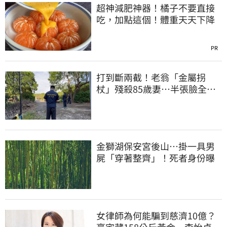
超神減肥神器！橘子不要直接
吃，加點這個！體重天天下降
PR
打到斷兩截！老翁「金屬拐
杖」殘殺85歲妻…半張臉全
爛 行兇原因惹鼻酸
金獅湖保安宮後山…掛一具男
屍「穿著整齊」！死者身份曝
女律師為何能騙到慈濟10億？
豪宅藏158公斤黃金 李怡貞驚