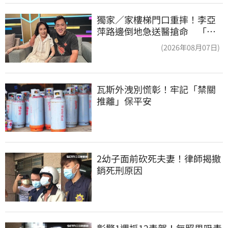
獨家／家樓梯門口重摔！李亞
萍路邊倒地急送醫搶命 「最
新傷況」曝
(2026年08月07日)
瓦斯外洩別慌彰！牢記「禁關
推離」保平安
2幼子面前砍死夫妻！律師揭撤
銷死刑原因
彰警1週抓12毒駕！無照男吸毒