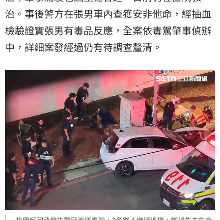
治。事後警方在張男車內查獲安非他命，經抽血
檢驗證實張男有毒品反應，全案依毒駕肇事偵辦
中，詳細案發經過仍有待調查釐清。
桃園經國路發生警匪追逐車禍，2名路人慘遭追撞，當場失去生命