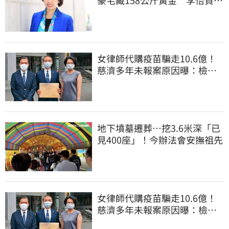
曝背後身分
女律師代購疫苗騙走10.6億！
慈濟多年未報案原因曝：檢警
上門才知被騙
地下墳墓遷葬…挖3.6米深「已
見400座」！今辦法會安撫祖先
女律師代購疫苗騙走10.6億！
慈濟多年未報案原因曝：檢警
上門才知被騙