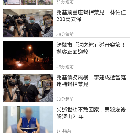
31分鐘前
兆基前董座聲押禁見　林佑任
200萬交保
38分鐘前
跨縣市「送肉粽」碰音樂節！
遊客正面迎煞
43分鐘前
兆基債務風暴！李建成遭當庭
逮補聲押禁見
59分鐘前
父逝世也不敢回家！男殺友後
躲深山21年
1小時前