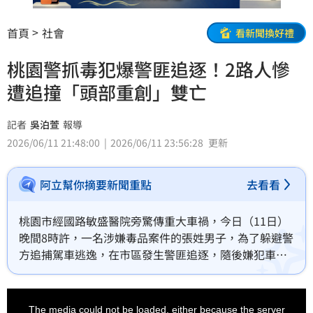
首頁
社會
看新聞換好禮
桃園警抓毒犯爆警匪追逐！2路人慘
遭追撞「頭部重創」雙亡
記者
吳泊萱
報導
2026/06/11 21:48:00
2026/06/11 23:56:28
更新
阿立幫你摘要新聞重點
去看看
桃園市經國路敏盛醫院旁驚傳重大車禍，今日（11日）
晚間8時許，一名涉嫌毒品案件的張姓男子，為了躲避警
方追捕駕車逃逸，在市區發生警匪追逐，隨後嫌犯車輛
失控衝向路邊，撞上2名路人，2人當場失去生命跡象，
經送醫搶救不治；肇事駕駛也因重傷昏迷，目前仍在醫
This
is
院救治。事後警方在張男車內查獲安非他命，經抽血檢
a
The media could not be loaded, either because the server
modal