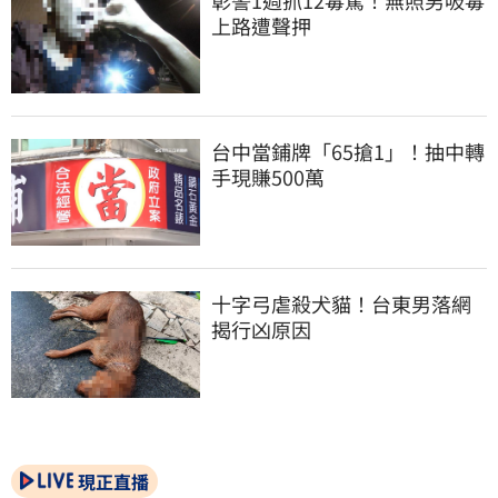
上路遭聲押
台中當鋪牌「65搶1」！抽中轉
手現賺500萬
十字弓虐殺犬貓！台東男落網
揭行凶原因
現正直播