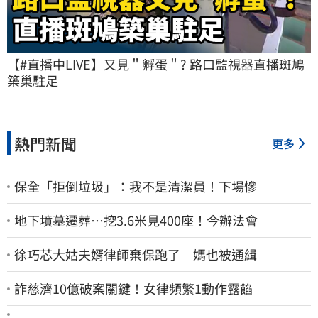
【#直播中LIVE】又見＂孵蛋＂? 路口監視器直播斑鳩
築巢駐足
熱門新聞
更多
保全「拒倒垃圾」：我不是清潔員！下場慘
地下墳墓遷葬…挖3.6米見400座！今辦法會
徐巧芯大姑夫婿律師棄保跑了 媽也被通緝
詐慈濟10億破案關鍵！女律頻繁1動作露餡