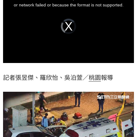
驗證實張男有毒品反應，全案依毒駕肇事偵辦中，詳細
window.
or network failed or because the format is not supported.
案發經過仍有待調查釐清。
Video
Player
is
loading.
記者張昱傑、羅欣怡、吳泊萱／
桃園
報導