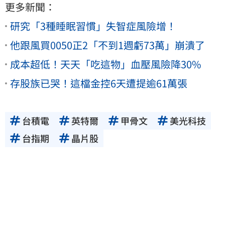
更多新聞：
研究「3種睡眠習慣」失智症風險增！
他跟風買0050正2「不到1週虧73萬」崩潰了
成本超低！天天「吃這物」血壓風險降30%
存股族已哭！這檔金控6天遭提逾61萬張
台積電
英特爾
甲骨文
美光科技
台指期
晶片股