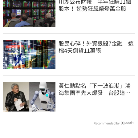
川湖公布財報 半年狂賺11個
股本！ 逆勢狂飆榮登萬金股
股民心碎！外資狠殺7金融 這
檔4天倒貨11萬張
黃仁勳點名「下一波浪潮」鴻
海集團率先大爆發 台股這族
群全面噴出
Recommended by