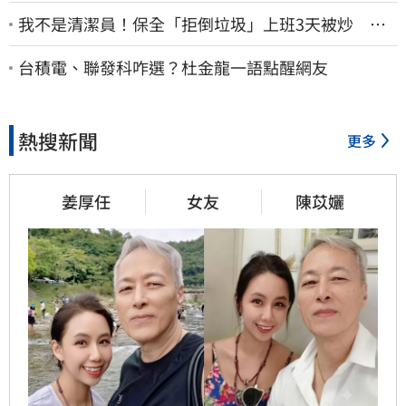
我不是清潔員！保全「拒倒垃圾」上班3天被炒 找
法院討公道結果出爐
台積電、聯發科咋選？杜金龍一語點醒網友
熱搜新聞
更多
姜厚任
女友
陳苡孋