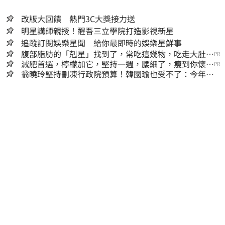
改版大回饋 熱門3C大獎接力送
明星講師親授！醒吾三立學院打造影視新星
追蹤訂閱娛樂星聞 給你最即時的娛樂星鮮事
腹部脂肪的「剋星」找到了，常吃這幾物，吃走大肚
PR
囊，瘦出小蠻腰
減肥首選，檸檬加它，堅持一週，腰細了，瘦到你懷疑
PR
人生
翁曉玲堅持刪凍行政院預算！韓國瑜也受不了：今年剩4
個月你思考一下