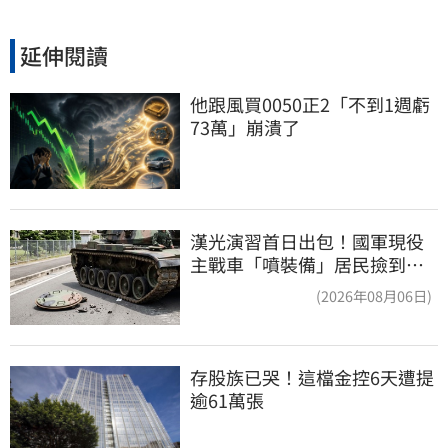
延伸閱讀
他跟風買0050正2「不到1週虧
73萬」崩潰了
漢光演習首日出包！國軍現役
主戰車「噴裝備」居民撿到零
件…軍方說話了
(2026年08月06日)
存股族已哭！這檔金控6天遭提
逾61萬張