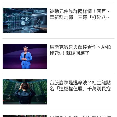
被動元件族群兩樣情！國巨、
華新科走弱 三哥「打碎八卦
鏡」逆勢狂飆5%
馬斯克喊只與輝達合作、AMD
挫7%！蘇媽回應了
台股崩跌是逃命波？杜金龍點
名「這檔權值股」千萬別長抱