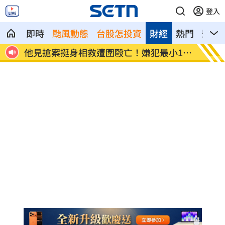
登入
即時
颱風動態
台股怎投資
財經
熱門
影音
產業發
他見搶案挺身相救遭圍毆亡！嫌犯最小12
扣款人
歲