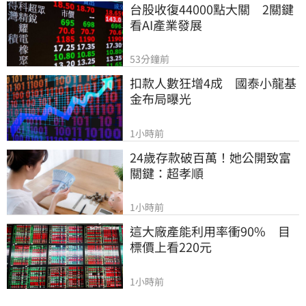
台股收復44000點大關　2關鍵
看AI產業發展
53分鐘前
扣款人數狂增4成　國泰小龍基
金布局曝光
1小時前
24歲存款破百萬！她公開致富
關鍵：超孝順
1小時前
這大廠產能利用率衝90%　目
標價上看220元
1小時前