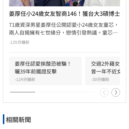
姜厚任小24歲女友智商146！獲台大3碩博士
71歲資深男星姜厚任公開認愛小24歲女友童芯，
兩人自揭擁有七世緣分，戀情引發熱議。童芯被
譽為全方位學霸，擁有146高智商，不僅取得台
-135分鐘前
大三個碩士與博士學位，更曾在美擔任科技研究
員18年。姜厚任因惜才擔任其事業集團總裁，協
助管理跨領域資源，讓童芯專注研發。童芯除學
姜厚任認愛挨酸恐被騙！
交過2外籍女友
術成就外，還具備特殊靈性體驗，曾在廟宇創下
曬39年前鐵證反擊
曾一年不近女色
連續擲出42個聖筊的奇蹟。兩人超越傳統男女情
-124分鐘前
-30分鐘前
愛，以理性思維與能力互補模式，共同經營科
技、文化與農業事業，展開跨越世紀的合作使
命。
相關新聞