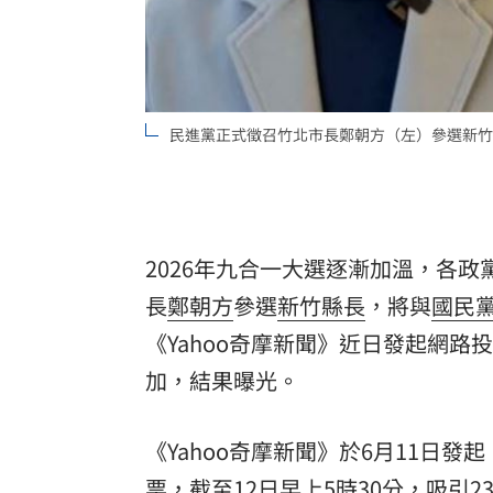
民進黨正式徵召竹北市長鄭朝方（左）參選新竹
2026年九合一大選逐漸加溫，各
長
鄭朝方
參選
新竹縣長
，將與
國民
《Yahoo奇摩新聞》近日發起網路
加，結果曝光。
《Yahoo奇摩新聞》於6月11日
票，截至12日早上5時30分，吸引2