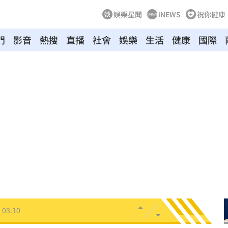
娛樂星聞
iNEWS
祝你健康
門
影音
熱搜
直播
社會
娛樂
生活
健康
國際
8
牛！
04:22
驗！
04:02
03:57
03:10