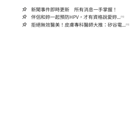
新聞事件即時更新 所有消息一手掌握！
伴侶和妳一起預防HPV，才有資格說愛妳...
PR
拒絕無效醫美！皮膚專科醫師大推：矽谷電...
PR