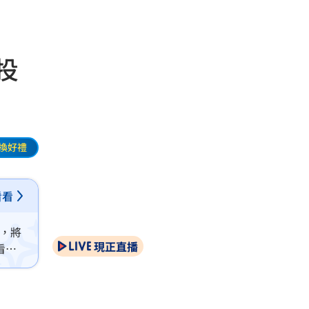
投
換好禮
看看
長，將
現正直播
看好