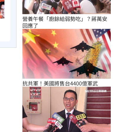
營養午餐「廚餘給弱勢吃」？蔣萬安
　
回應了
抗共軍！美國將售台4400億軍武