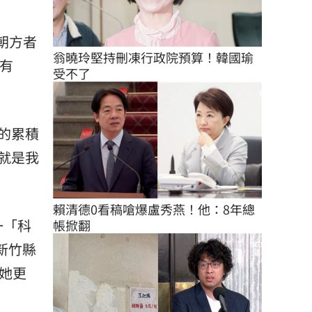
朝方者
翁曉玲堅持刪凍行政院預算！韓國瑜
也有
受不了
的累積
就是我
賴清德0看稿嗆爆盧秀燕！他：8年總
一「科
帳掀翻
新竹縣
她更