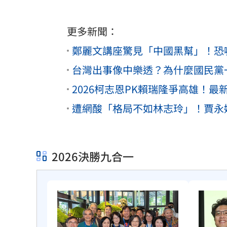
更多新聞：
鄭麗文講座驚見「中國黑幫」！恐
台灣出事像中樂透？為什麼國民黨
2026柯志恩PK賴瑞隆爭高雄！
遭網酸「格局不如林志玲」！賈永
2026決勝九合一