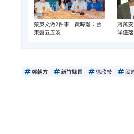
蔣萬安
蔡英文做2件事　黃暐瀚：台
洋僅落
東變五五波
鄭朝方
新竹縣長
徐欣瑩
民