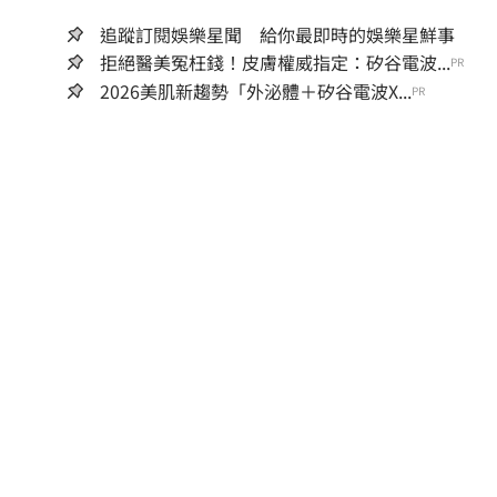
追蹤訂閱娛樂星聞 給你最即時的娛樂星鮮事
拒絕醫美冤枉錢！皮膚權威指定：矽谷電波...
PR
2026美肌新趨勢「外泌體＋矽谷電波X...
PR