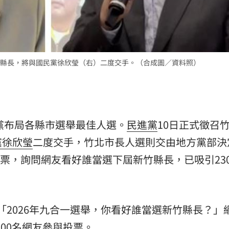
縣長，將與國民黨徐欣瑩（右）二度交手。（合成圖／資料照）
政黨布局各縣市選舉最佳人選。
民進黨
10日正式徵召
黨
徐欣瑩
二度交手，竹北市長人選則交由地方黨部決
投票，詢問網友看好誰當選下屆新竹縣長，已吸引23
發起「2026年九合一選舉，你看好誰當選新竹縣長？」
300名網友參與投票。