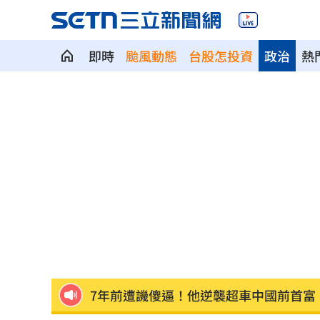
即時
颱風動態
台股怎投資
政治
熱
ETF爆208億逃命潮！ 溫建勳揭買盤
04:2
記憶體加金融雙王牌 這檔瞄準韓股長
台中社宅驚見中國國徽！網全炸鍋
04:09
瞄準胃癌新療法 醣聯啟動一期臨床試
到了機場才知出不去！中國爆鎖國新法
7年前遭譏傻逼！他逆襲超車中國前首富