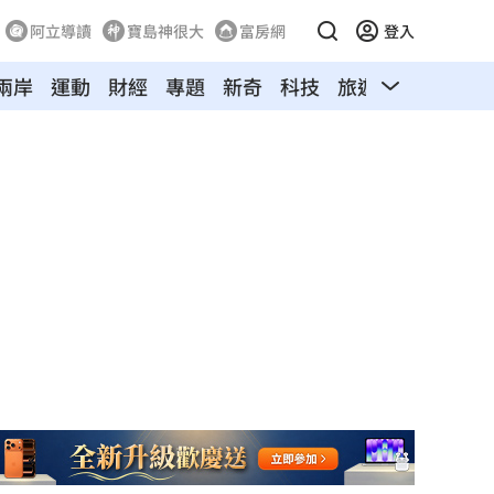
阿立導讀
寶島神很大
富房網
登入
兩岸
運動
財經
專題
新奇
科技
旅遊
汽車
寵物