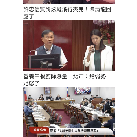
許忠信質詢炫耀飛行夾克！陳清龍回
應了
營養午餐廚餘爆量！北市：給弱勢　
她怒了