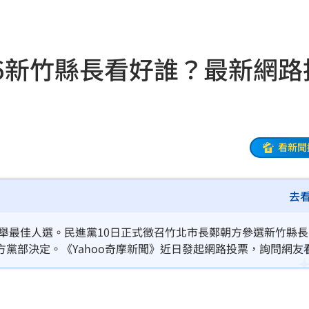
來襲
03:04
26新竹縣長看好誰？最新網路
2元
02:30
相
02:10
02:00
看新聞
朝聖
01:35
去
8元
01:30
穩
01:26
選舉最佳人選。民進黨10日正式徵召竹北市長鄭朝方參選新竹縣
黨部決定。《Yahoo奇摩新聞》近日發起網路投票，詢問網友
年
01:20
光。
發展
01:13