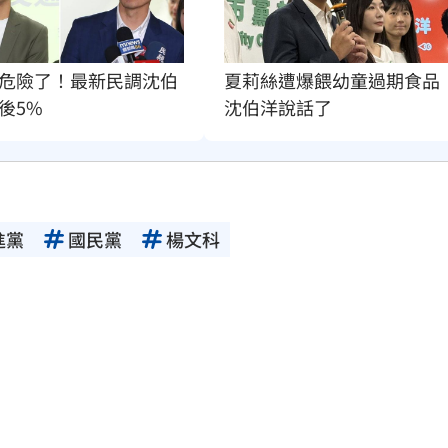
危險了！最新民調沈伯
夏莉絲遭爆餵幼童過期食品
後5%
沈伯洋說話了
進黨
國民黨
楊文科