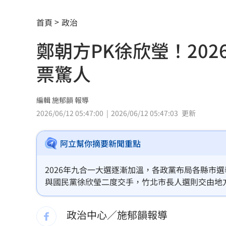
女兒一句話 兩老退休生活全變調
03:05
首頁
政治
記憶體產能全被大廠包下 驚人漲價潮
鄭朝方PK徐欣瑩！20
北美訂單補爆 聯發科小金雞EPS至27.1
票驚人
AI和你讀的不同！實測《時代》驚揭1真
這大廠三支柱到位 全年EPS上看5.68元
編輯 施郁韻 報導
2026/06/12 05:47:00
2026/06/12 05:47:03
更新
慈濟買BNT被詐10億！藍昔嗆擋疫苗網
阿立幫你摘要新聞重點
它躋身美禁令受惠者 上半年EPS衝2.5
高溫重創雞蛋產量 最快要等到9月才回
2026年九合一大選逐漸加溫，各政黨布局各縣市
與國民黨徐欣瑩二度交手，竹北市長人選則交由地方
7月營收寫同期次高 聯寶訂單看到2027
誰當選下屆新竹縣長，已吸引2300人參加，結果曝
政治中心／施郁韻報導
台股收復44000點大關 2關鍵看AI產業