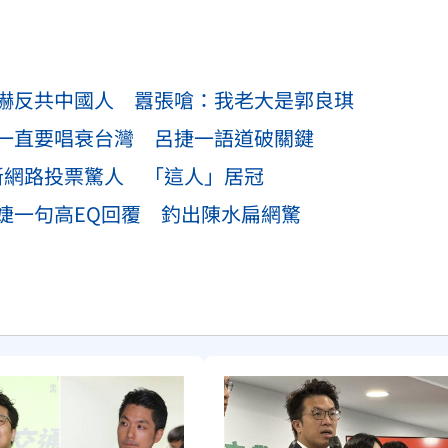
嚇反共中國人 囂張嗆：我老大是郭良琪
一直要唱衰台灣 呂捷一語道破關鍵
最新網路投票驚人 「這人」居冠
婕一句高EQ回覆 釣出陳水扁網驚