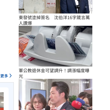
東發號塗掉簽名　沈伯洋16字箴言萬
人讚爆
軍公教退休金可望調升！調漲幅度曝
光
更多