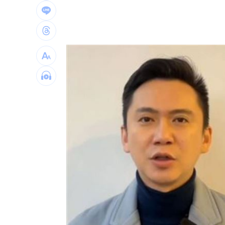
他見搶案挺身相救遭圍毆亡！嫌犯最小1
扣款人數狂增4成 國泰小龍基金布局曝
車是我的、油也是我的 睡車竟被收住
24歲存款破百萬！她公開致富關鍵：超
台灣彩券開獎直播中
20:31
LIVE三立+24小時直播
15:27
三立iNEWS新聞台線上直播
18:00
理想混蛋號召粉絲跨海追星吃美食！
18: