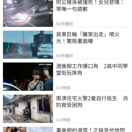
阿公推孫被撞死！女兒悲嘆：
等嘸一句道歉
56分鐘前
貨車巨輪「離家出走」噴火
光！驚險畫面曝
58分鐘前
酒後聊工作爆口角　2高中同學
當街玩摔角
1小時前
南澳住宅火警2童自行逃生　消
防救受困狗
1小時前
事後甜約滑雪！正妹見他放閃