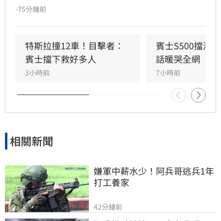
擊12輛汽機車及單車，所幸僅造成3人輕傷。肇
-75分鐘前
事車輛最終撞上停放路邊的賓士車才停下，避免
衝入熱鬧的光華夜市。該名賓士車主身分隨後曝
光，竟是擁有1.4萬粉絲的網紅「超級土豆粉」，
特斯拉撞12車！目擊者：
賓士S500擋浩
同時也是嘉義知名甜甜圈店老闆。
賓士擋下救好多人
話暖哭全網
3小時前
7小時前
相關新聞
嫌軍中薪水少！阿兵哥逃兵1年
打工養家
42分鐘前