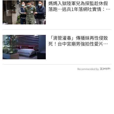
媽媽入獄陸軍兒為探監趁休假
落跑…逃兵1年落網吐實情：外
面賺更多錢
「滴管灌毒」傳播妹再性侵致
死！台中宮廟男強拍性愛片
惡行曝光
Recommended by