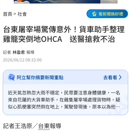
首頁
社會
看新聞換好禮
台東屠宰場驚傳意外！貨車助手整理
雞籠突倒地OHCA 送醫搶救不治
記者
林盈君
報導
2026/06/12 08:32:00
阿立幫你摘要新聞重點
去看看
近天氣忽熱忽大雨不穩定，民眾要注意身體健康，一名
來自花蓮的大貨車助手，在雞隻屠宰場處理貨物時，疑
似心肌梗塞突然倒在地上，駕駛發現後，原本以為他是
從貨車上摔落後OHCA，立刻報案並且進行CPR，救護人
員也飛車趕到，不過64歲的助手送醫急救後，還是不治
記者王浩原／
台東
報導
死亡。