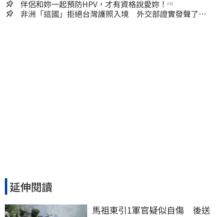
嫌晚！
伴侶和妳一起預防HPV，才有資格說愛妳！
PR
非洲「這國」拒絕台灣護照入境 外交部證實發聲了：
持續交涉聯繫
延伸閱讀
馬祖東引1軍官疑似自傷　後送