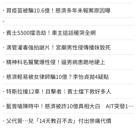
買疫苗被騙10.6億！慈濟多年未報案原因曝
賓士S500擋浩劫！車主這話暖哭全網
滴管灌毒強拍謎片！宮廟男性侵傳播妹致死
精神科名醫驚爆性侵！逼男病患跪地硬上
慈濟輕易被女律師騙10億？李怡貞拋4疑點
特斯拉撞12車！目擊者：賓士擋下救好多人
藍曾嗆陳時中！慈濟被詐10億真相大白 AIT突發1文
酸爆…他笑：真的很會
父代簽…兒「14天教召不去」付出慘痛代價