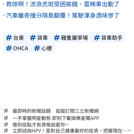
救咪啊！流浪虎斑受困挨餓、雲梯車出動了
汽車離奇撞分隔島翻覆！駕駛渾身酒味慘了
台東
貨車
雞隻屠宰場
貨車助手
OHCA
心梗
最即時的新聞話題 追蹤訂閱三立新聞網
一手掌握明星動態 即刻下載娛樂星聞APP
做到這點才有資格說愛你
PR
立即諮詢HPV！是對自己健康最好的投資，把握現在不
PR