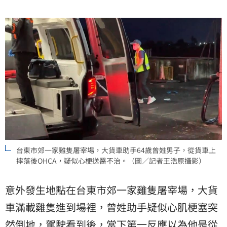
台東市郊一家雞隻屠宰場，大貨車助手64歲曾姓男子，從貨車上
摔落後OHCA，疑似心梗送醫不治。（圖／記者王浩原攝影）
意外發生地點在台東市郊一家雞隻屠宰場，大貨
車滿載雞隻進到場裡，曾姓助手疑似心肌梗塞突
然倒地，駕駛看到後，當下第一反應以為他是從