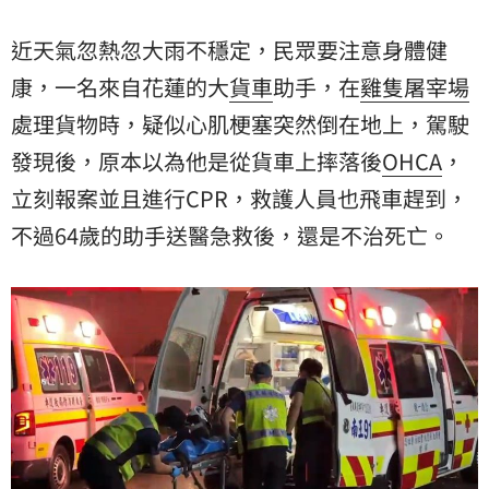
近天氣忽熱忽大雨不穩定，民眾要注意身體健
康，一名來自花蓮的大
貨車
助手，在
雞隻屠宰場
處理貨物時，疑似心肌梗塞突然倒在地上，駕駛
發現後，原本以為他是從貨車上摔落後
OHCA
，
立刻報案並且進行CPR，救護人員也飛車趕到，
不過64歲的助手送醫急救後，還是不治死亡。