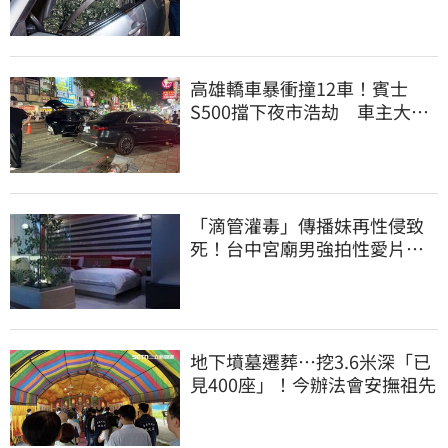
高雄轎車暴衝撞12車！賓士
S500擋下夜市浩劫 車主大
度：車再買就有
「滴管灌毒」傳播妹再性侵致
死！台中宮廟男強拍性愛片
惡行曝光
地下墳墓遷葬…挖3.6米深「已
見400座」！今辦法會安撫祖先