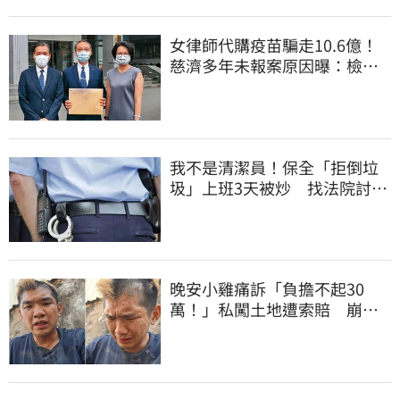
女律師代購疫苗騙走10.6億！
慈濟多年未報案原因曝：檢警
上門才知被騙
我不是清潔員！保全「拒倒垃
圾」上班3天被炒 找法院討公
道結果出爐
晚安小雞痛訴「負擔不起30
萬！」私闖土地遭索賠 崩
潰：不接受漫天要價