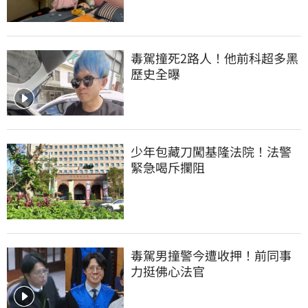
毒駕撞死2路人！他前科超多黑
歷史全曝
少年包藏刀闖基隆法院！法警
緊急喝斥攔阻
毒駕男撞警今遭收押！前同事
力挺佛心法官