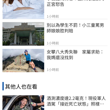
正宮怒告
1小時前
別以為學生不罰！小三童罵男
師娘娘腔判賠
1小時前
女攀八大秀失聯　家屬求助：
我媽還沒找到
1小時前
其他人也在看
酒測濃度達2.2毫克！現役軍人
酒駕「接近死亡狀態」照樣開
車上路遭勒退