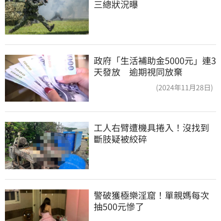
三總狀況曝
政府「生活補助金5000元」連3
天發放 逾期視同放棄
(2024年11月28日)
工人右臂遭機具捲入！沒找到
斷肢疑被絞碎
警破獲極樂淫窟！單親媽每次
抽500元慘了