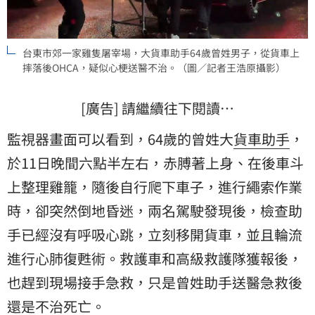
台東市郊一家雞隻屠宰場，大貨車助手64歲曾姓男子，從貨車上
摔落後OHCA，疑似心梗送醫不治。（圖／記者王浩原攝影）
[廣告] 請繼續往下閱讀…
監視器畫面可以看到，64歲的曾姓大
貨車助手
，
於11日晚間六點半左右，赤膊著上身、在後車斗
上整理雞籠，隨後自行爬下車子，進行繩索作業
時，卻突然倒地昏迷，兩名駕駛發現後，檢查助
手已經沒有呼吸心跳，立刻移開貨車，並且輪流
進行心肺復甦術。救護車和高級救護隊獲報後，
也趕到現場接手急救，只是曾姓助手送醫急救後
還是不治死亡。