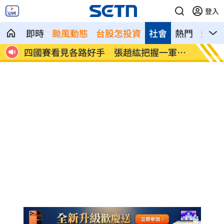
登入
即時
颱風動態
台股怎投資
社會
熱門
影音
月上路
四國賽看見各路好手 張趙紘把握一軍機
繼《角
會
妻