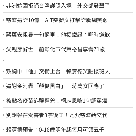
非洲這國拒絕台灣護照入境 外交部發聲了
慈濟遭詐10億 AIT突發文打擊詐騙網笑翻
蔣萬安粗暴一句翻車！他揭鐵證：哪時道歉
父親節辭世 前彰化市代蔡裕昌享壽71歲
致詞中「他」突衝上台 賴清德笑點接班人
遭謝金河轟「顛倒黑白」 蔣萬安回應了
被點名疫苗詐騙幫兇！柯志恩嗆1句網罵爆
別想躲在受害者3字後面！她要慈濟給交代
賴清德預告：0-18歲明年起每月可領五千