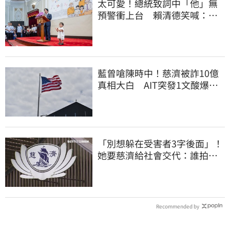
太可愛！總統致詞中「他」無
預警衝上台 賴清德笑喊：卸
任再交棒給你
藍曾嗆陳時中！慈濟被詐10億
真相大白 AIT突發1文酸爆…
他笑：真的很會
「別想躲在受害者3字後面」！
她要慈濟給社會交代：誰拍板
付10.6億
Recommended by