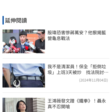
延伸閱讀
殷瑋恐害慘蔣萬安？他狠揭藍
營龜息戰法
我不是清潔員！保全「拒倒垃
圾」上班3天被炒 找法院討公
道結果出爐
(2024年11月04日)
王鴻薇發文蹭《鐵拳》！聶永
真不忍開嗆