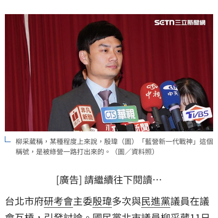
柳采葳稱，某種程度上來說，殷瑋（圖）「藍營新一代戰神」這個
稱號，是被綠營一路打出來的。（圖／資料照）
[廣告] 請繼續往下閱讀…
台北市府
研考會
主委
殷瑋
多次與
民進黨
議員在議
會互槓，引發討論。
國民黨
北市議員
柳采葳
11日