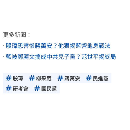
更多新聞：
殷瑋恐害慘蔣萬安？他狠揭藍營龜息戰法
藍被鄭麗文搞成中共兒子黨？范世平揭終局
殷瑋
柳采葳
蔣萬安
民進黨
研考會
國民黨