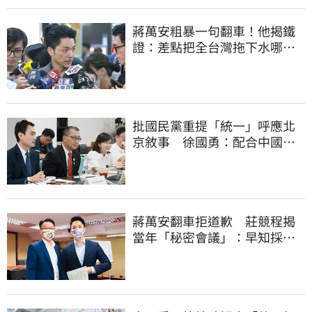
蔣萬安粗暴一句翻車！他揭鐵
證：差點把全台灣拖下水哪時
道歉
批國民黨重提「統一」呼應北
京敘事 徐國勇：配合中國削
弱國際對台信心
蔣萬安翻車拒道歉 莊競程揭
當年「秘密會議」：早知採購
真相卻喊擋疫苗