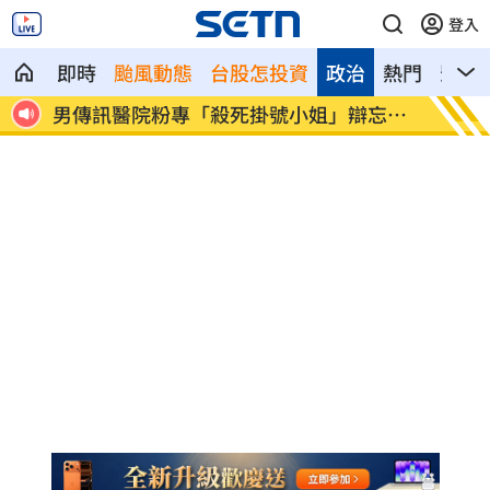
登入
即時
颱風動態
台股怎投資
政治
熱門
影音
楊光
男傳訊醫院粉專「殺死掛號小姐」辯忘吃
晚飯煮
藥