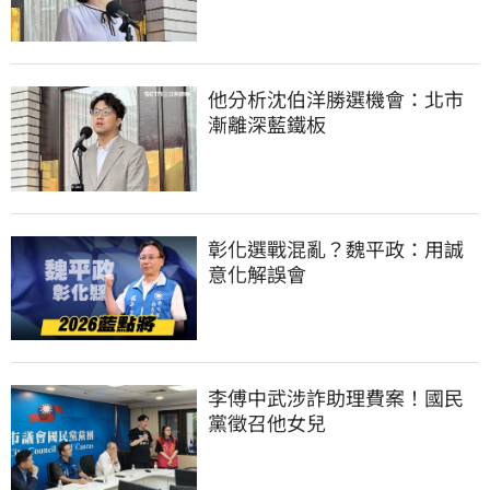
他分析沈伯洋勝選機會：北市
漸離深藍鐵板
彰化選戰混亂？魏平政：用誠
意化解誤會
李傅中武涉詐助理費案！國民
黨徵召他女兒