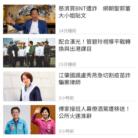
慈濟買BNT遭詐　網朝聖郭董
大小姐貼文
14分鐘前
配合漢光！管碧玲視導平戰轉
換與出港課目
15分鐘前
江肇國諷盧秀燕急切割疫苗詐
騙案律師
3小時前
傅家接班人幕僚酒駕遭移送！
公所火速准辭
3小時前