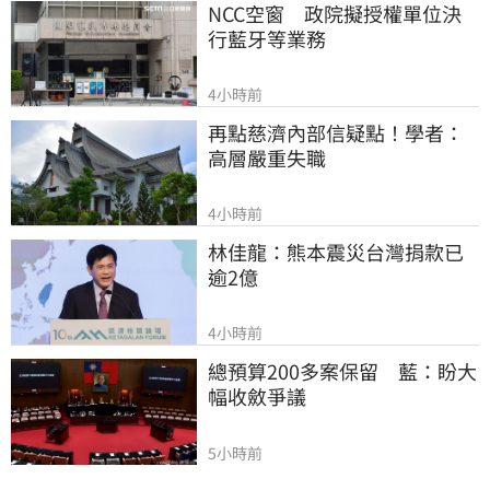
NCC空窗　政院擬授權單位決
行藍牙等業務
4小時前
再點慈濟內部信疑點！學者：
高層嚴重失職
4小時前
林佳龍：熊本震災台灣捐款已
逾2億
4小時前
總預算200多案保留　藍：盼大
幅收斂爭議
5小時前