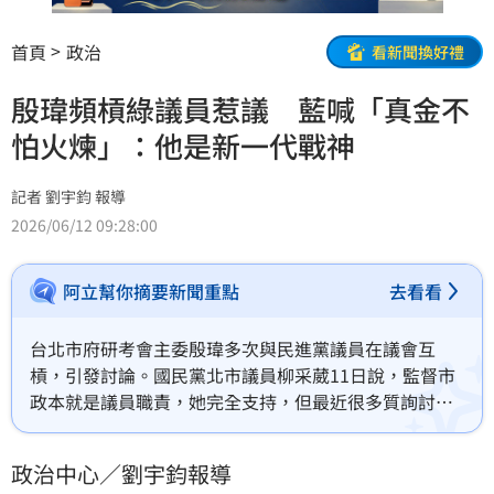
首頁
政治
看新聞換好禮
殷瑋頻槓綠議員惹議 藍喊「真金不
怕火煉」：他是新一代戰神
記者 劉宇鈞 報導
2026/06/12 09:28:00
阿立幫你摘要新聞重點
去看看
台北市府研考會主委殷瑋多次與民進黨議員在議會互
槓，引發討論。國民黨北市議員柳采葳11日說，監督市
政本就是議員職責，她完全支持，但最近很多質詢討論
的重點似乎都是在製造話題、製造衝突；她也說，真金
不怕火煉，殷瑋「藍營新一代戰神」的稱號，是被綠營
政治中心／劉宇鈞報導
打出來的。