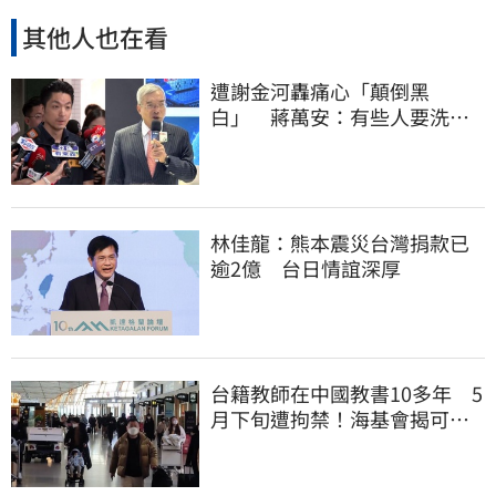
其他人也在看
遭謝金河轟痛心「顛倒黑
白」 蔣萬安：有些人要洗人
民記憶，但洗不掉的
林佳龍：熊本震災台灣捐款已
逾2億 台日情誼深厚
台籍教師在中國教書10多年 5
月下旬遭拘禁！海基會揭可能
原因