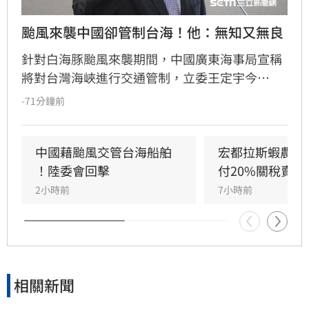
颱風來襲中國卻管制台海！他：無知又無良
針對白海豚颱風來襲期間，中國廣東海事局宣稱
將對台灣海峽進行交通管制，立委王定宇今
（8）日嚴詞批評，直指中國政府此舉既無知又
-71分鐘前
無良。王定宇表示，中華人民共和國對台灣海峽
毫無管轄權，利用颱風演戲管制交通不僅貽笑大
方，更藐視國際規範。他強調，中國人民處於水
中國藉颱風交管台海船舶 
宏都拉斯蝦農嗆
深火熱，政府卻忙於政治操作。王定宇感嘆，中
！陸委會回擊
付20%關稅賣台
國作為大國卻缺乏基本素質，並再次提醒「誰跟
2小時前
7小時前
中國同一國誰倒楣」。
相關新聞