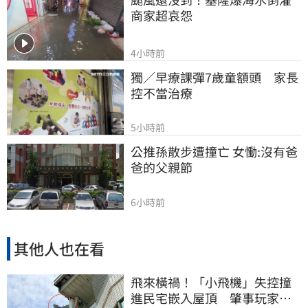
商家超哀怨
4小時前
獨／早療課彈7歲童額頭　家長
控不當治療
5小時前
公推孫散步遭撞亡 女慟:沒有爸
爸的父親節
6小時前
其他人也在看
飛來橫禍！「小飛機」失控撞
進民宅嵌入屋頂 肇事玩家疑