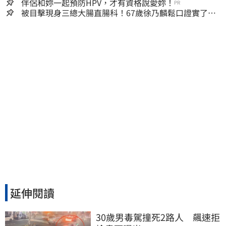
伴侶和妳一起預防HPV，才有資格說愛妳！
PR
被目擊現身三總大腸直腸科！67歲徐乃麟鬆口證實了
真實體況曝光
延伸閱讀
30歲男毒駕撞死2路人　飆速拒