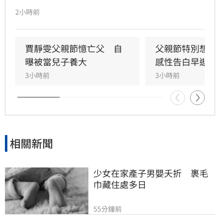
透露，父親一生以海為家，兩人相處時間極少，
2小時前
甚至錯過他的婚禮。直到父親罹患胃癌末期，才
坦承當年曾悄悄現身婚宴現場，因愧對家人只敢
在門外落淚。最讓狄志為心碎的是，當年陪病重
賈靜雯父親節憶亡父　自
父親節特別想他
父親曬太陽時，自己因忙於接工作電話而忽視了
曝被當兒子養大
感性告白早逝父
父親，沒想到那竟是父子最後的相處，父親回房
3小時前
3小時前
後便陷入永眠。這段錯過的對話成為他20年來心
中最深的遺憾，他以此感嘆，有些電話晚點接沒
關係，但錯過的親情與話語，可能再也無法挽
回，呼籲大眾珍惜身邊親人。
相關新聞
少女在家產子男嬰夭折　裹毛
巾藏住處多日
55分鐘前