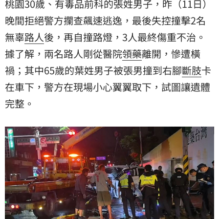
桃園30歲、有毒品前科的張姓男子，昨（11日）
晚間拒絕警方攔查飆速逃逸，最後失控撞擊2名
無辜
路人
後，再自撞路燈，3人最終傷重不治。
據了解，兩名路人剛從醫院
領藥
離開，慘遭橫
禍；其中65歲的葉姓男子被張男撞到右腳
斷肢
卡
在車下，警方在現場小心翼翼取下，試圖讓遺體
完整。