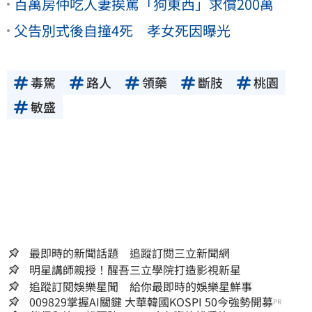
百萬房仲吃人妻挨罵「狗東西」求償200萬
父告別式後自撞4死 孝女死因曝光
毒駕
路人
領藥
斷肢
桃園
敏盛
最即時的新聞話題 追蹤訂閱三立新聞網
明星講師親授！醒吾三立學院打造影視新星
追蹤訂閱娛樂星聞 給你最即時的娛樂星鮮事
009829掌握AI關鍵 大華韓國KOSPI 50今強勢開募
PR