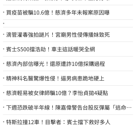
買疫苗被騙10.6億！慈濟多年未報案原因曝
滴管灌毒強拍謎片！宮廟男性侵傳播妹致死
賓士S500擋浩劫！車主這話暖哭全網
慈濟內部信曝光！還原遭詐10億採購過程
精神科名醫驚爆性侵！逼男病患跪地硬上
慈濟輕易被女律師騙10億？李怡貞拋4疑點
下週恐跌破半年線！陳嘉偉警告台股反彈屬「逃命
波」：空頭大屠殺剛開始
特斯拉撞12車！目擊者：賓士擋下救好多人