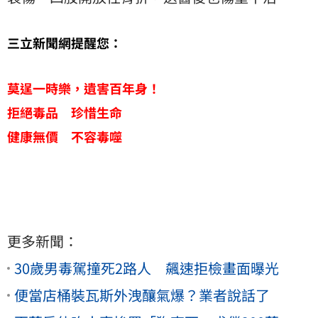
三立新聞網提醒您：
莫逞一時樂，遺害百年身！
拒絕毒品 珍惜生命
健康無價 不容毒噬
更多新聞：
30歲男毒駕撞死2路人 飆速拒檢畫面曝光
便當店桶裝瓦斯外洩釀氣爆？業者說話了