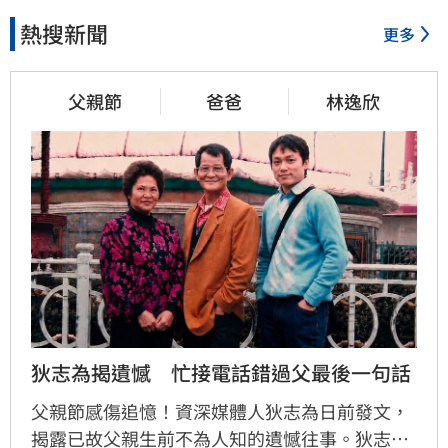
熱搜新聞
更多
父親節
爸爸
林逸欣
狄志為揭遺憾　忙接電話錯過父最後一句話
父親節感傷追憶！資深媒體人狄志為日前發文，
揭露已故父親生前不為人知的遺憾往事。狄志為