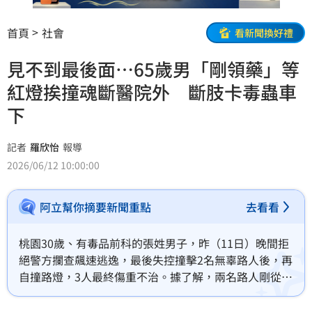
首頁
社會
看新聞換好禮
見不到最後面…65歲男「剛領藥」等
紅燈挨撞魂斷醫院外 斷肢卡毒蟲車
下
記者
羅欣怡
報導
2026/06/12 10:00:00
阿立幫你摘要新聞重點
去看看
桃園30歲、有毒品前科的張姓男子，昨（11日）晚間拒
絕警方攔查飆速逃逸，最後失控撞擊2名無辜路人後，再
自撞路燈，3人最終傷重不治。據了解，兩名路人剛從醫
院領藥離開，慘遭橫禍；其中65歲的葉姓男子被張男撞
到右腳斷肢卡在車下，警方在現場小心翼翼取下，試圖