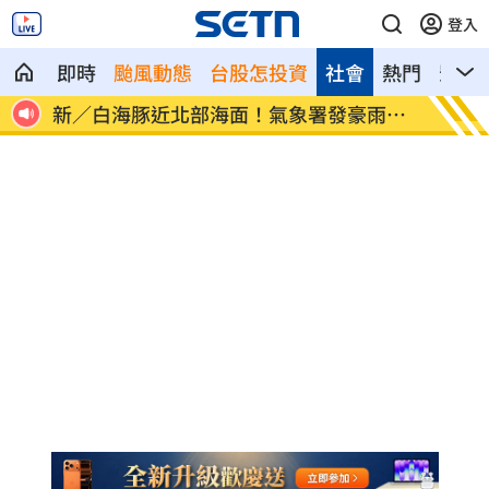
登入
即時
颱風動態
台股怎投資
社會
熱門
影音
雨特
南電Q2財報公布後 目標價調升
俄軍空