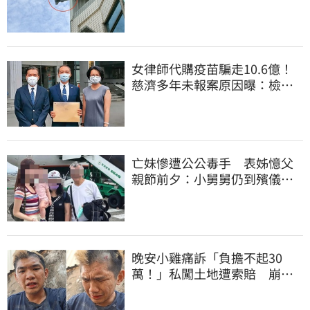
心虛落跑了
女律師代購疫苗騙走10.6億！
慈濟多年未報案原因曝：檢警
上門才知被騙
亡妹慘遭公公毒手 表姊憶父
親節前夕：小舅舅仍到殯儀館
陪她說話
晚安小雞痛訴「負擔不起30
萬！」私闖土地遭索賠 崩
潰：不接受漫天要價