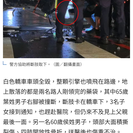
警方協助將斷肢取下。（圖／翻攝畫面）
白色轎車車頭全毀，整顆引擎也噴飛在路邊，地
上散落的都是兩名路人剛領完的藥袋，其中65歲
葉姓男子右腳被撞斷，斷肢卡在轎車下，3名子
女接到通知，也趕赴醫院，但仍來不及見上父親
最後一面。另一名60歲侯姓男子，頭部大面積撕
裂傷、四肢開放性骨折，送醫後也傷重不治。