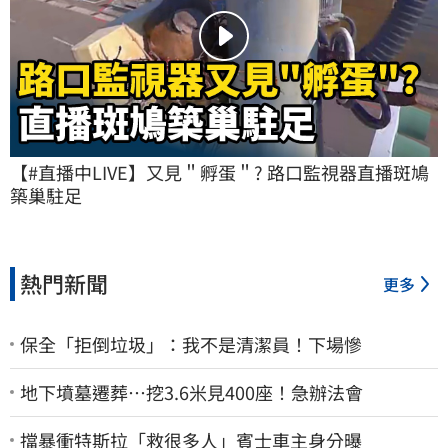
【#直播中LIVE】又見＂孵蛋＂? 路口監視器直播斑鳩
築巢駐足
熱門新聞
更多
保全「拒倒垃圾」：我不是清潔員！下場慘
地下墳墓遷葬…挖3.6米見400座！急辦法會
擋暴衝特斯拉「救很多人」賓士車主身分曝