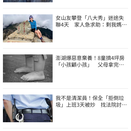
女山友攀登「八大秀」迷途失
聯4天 家人急求助：剩我媽還
沒找到
澎湖爆惡意棄養！8童擠4坪房
「小孩顧小孩」 父母拿完補
助落跑
我不是清潔員！保全「拒倒垃
圾」上班3天被炒 找法院討公
道結果出爐