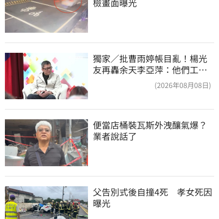
檢畫面曝光
獨家／批曹雨婷帳目亂！楊光
友再轟余天李亞萍：他們工會
跟演藝圈沒關
(2026年08月08日)
便當店桶裝瓦斯外洩釀氣爆？
業者說話了
父告別式後自撞4死　孝女死因
曝光