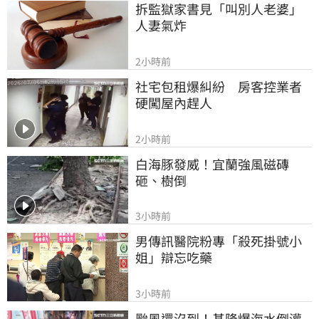
拆監獄家書見「叫別人老婆」
人妻氣炸
2小時前
社宅包租爆糾紛　房客控業者
硬闖屋內趕人
2小時前
白海豚發威！宜蘭強風磁磚
砸、樹倒
3小時前
男傳訊醫院粉專「殺死掛號小
姐」辯忘吃藥
3小時前
颱風還沒到！基隆爆海水倒灌 