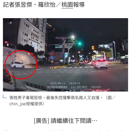
記者張昱傑、羅欣怡／
桃園
報導
讓遺體完整。
張姓男子毒駕拒檢，最後失控撞擊兩名路人又自撞。（圖／
chin_joe授權提供）
[廣告] 請繼續往下閱讀…