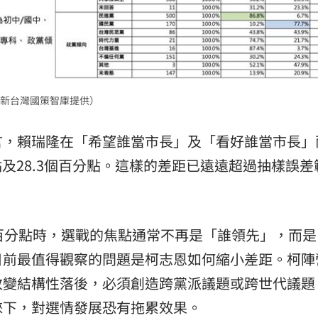
新台灣國策智庫提供）
言，賴瑞隆在「希望誰當市長」及「看好誰當市長」
點及28.3個百分點。這樣的差距已遠遠超過抽樣誤差
。
百分點時，選戰的焦點通常不再是「誰領先」，而是
目前最值得觀察的問題是柯志恩如何縮小差距。柯陣
改變結構性落後，必須創造跨黨派議題或跨世代議題
睞下，對選情發展恐有拖累效果。