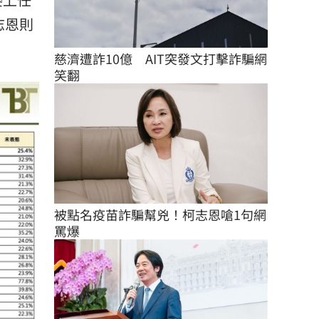
志恩則
慈濟遭詐10億　AIT突發文打擊詐騙網
笑翻
被點名疫苗詐騙幫兇！柯志恩嗆1句網
罵爆