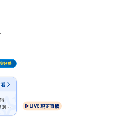
恩
換好禮
看看
得
現正直播
恩則是