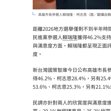
「拍片人的多重宇宙」職涯論壇9/12登
高雄市長參選人賴瑞隆、柯志恩（圖／翻攝自賴
8國球員齊聚高雄 Formosa 7s掀足球
距離2026地方選舉僅剩不到半年時
理想混蛋號召粉絲跨海追星吃美食！
18:
民進黨參選人
賴瑞隆
獲得46.2%
與滿意度方面，賴瑞隆都呈現正面
度。
新台灣國策智庫今日公布高雄市長
得46.2%、柯志恩28.4%，另有
53.6%、柯志恩25.3%，另有21.1
民調亦針對兩人的欣賞度與滿意度進行
賞、29.1%無明確意見；35.2%欣