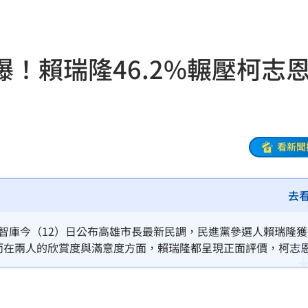
正妹
11:59
聲了
11:57
！賴瑞隆46.2%輾壓柯志
11:56
後盾
11:54
:49
看新聞
況
11:48
去
往事
11:47
11:44
策智庫今（12）日公布高雄市長最新民調，民進黨參選人賴瑞隆獲
%；而在兩人的欣賞度與滿意度方面，賴瑞隆都呈現正面評價，柯志
35
內幕
11:31