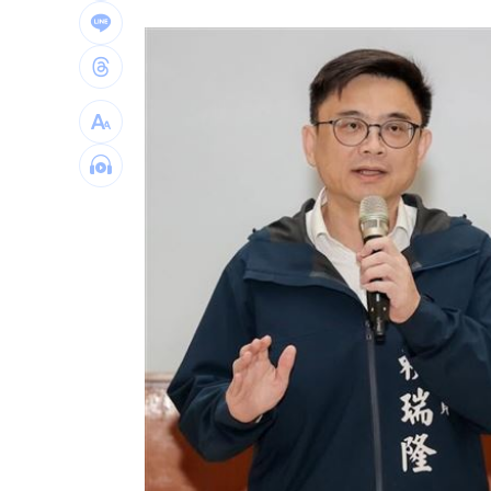
56歲男星突宣布再婚 神秘圈外妻子已
綠5戰將推父親節影音 他遭賴清德吐槽
快移車！新北高灘地「這時間」強制拖
奉獻醫學研究逾40年！林慶順教授不幸
台灣彩券開獎直播中
20:31
LIVE三立+24小時直播
15:27
三立iNEWS新聞台線上直播
18:00
AI時代！威力馬導入智慧營運系統提升
商場戰國來臨 台中「頂奢大道」逐漸
台彩父親節推新刮刮樂千萬頭獎超「爸