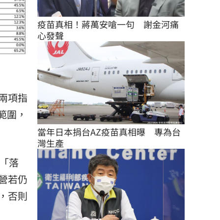
疫苗真相！蔣萬安嗆一句　謝金河痛
心發聲
兩項指
範圍，
當年日本捐台AZ疫苗真相曝　專為台
灣生產
「落
營若仍
，否則