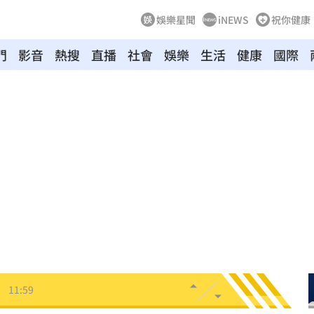
娛樂星聞
iNEWS
祝你健康
門
影音
熱搜
直播
社會
娛樂
生活
健康
國際
離世
12:10
收押
12:07
生成
12:03
傷害
12:03
告白
12:00
了
11:59