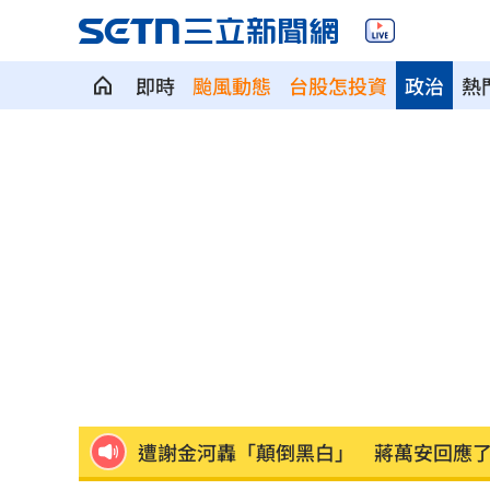
即時
颱風動態
台股怎投資
政治
熱
瑪丹娜背後推手 69歲大咖製作人家中
不滿被碎念 尪抓狂揮金屬拐杖殺妻遭
籃球賽幽靈隊伍灌水 廠商認了：是AI
掐頸列車長互毆！75歲翁頭破血流怒告
謝金燕凌晨淚憶豬哥亮！一句話藏深情
遭謝金河轟「顛倒黑白」 蔣萬安回應