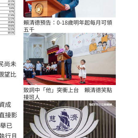
賴清德預告：0-18歲明年起每月可領
五千
民尚未
觀望比
致詞中「他」突衝上台　賴清德笑點
接班人
資成
直接影
選舉已
執行且