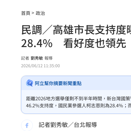
撞臉大咖韓星！《陽光》導演簽下台大
首頁
政治
台大3碩1博疑學歷造假 姜厚任女友發
民調／高雄市長支持度曝
發新冠藥拉票！郭再添陸妻二審下場慘
28.4% 看好度也領先
父親節提政見禮包 蘇巧慧：要做最強
楊千霈一人扛2女兒出國！突崩潰大哭
11
記者
劉秀敏
報導
2026/06/12 11:35:00
王凱生前暴瘦！經紀人曝「這裡」出狀
阿立幫你摘要新聞重點
見放火翻垃圾找相機 黃豪平憶16年前
中國藉颱風交管台海船舶 ！陸委會回擊
距離2026地方選舉僅剩不到半年時間，新台灣國
46.2%支持度，國民黨參選人柯志恩則為28.4
白海豚甩雨彈！週末炸大雨區域曝光
11:
不欣賞度高於欣賞度、不滿意度高於滿意度。
記者劉秀敏／台北報導
獨／姜厚任新歡爆黑歷史 楊光友怒揭