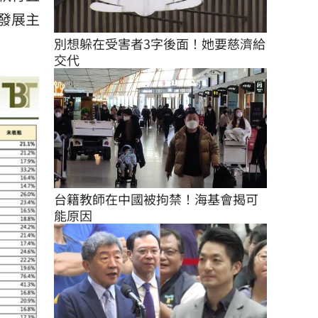
發展主
別想躲在受害者3字後面！她要慈濟給
交代
台籍教師在中國被拘禁！海基會揭可
能原因