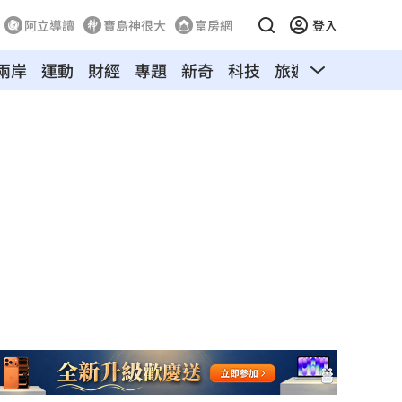
阿立導讀
寶島神很大
富房網
登入
兩岸
運動
財經
專題
新奇
科技
旅遊
汽車
寵物