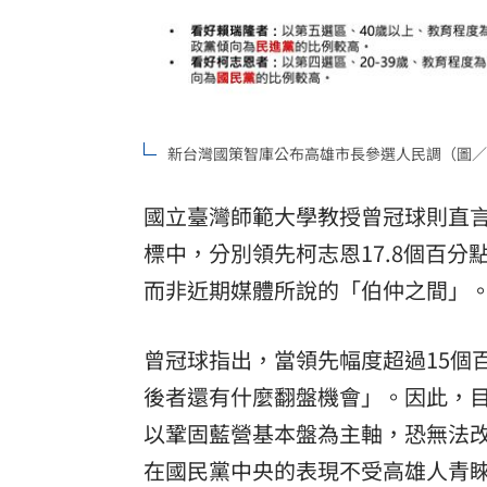
新台灣國策智庫公布高雄市長參選人民調（圖／
國立臺灣師範大學教授曾冠球則直
標中，分別領先柯志恩17.8個百分
而非近期媒體所說的「伯仲之間」
曾冠球指出，當領先幅度超過15個
後者還有什麼翻盤機會」。因此，
以鞏固藍營基本盤為主軸，恐無法
在國民黨中央的表現不受高雄人青