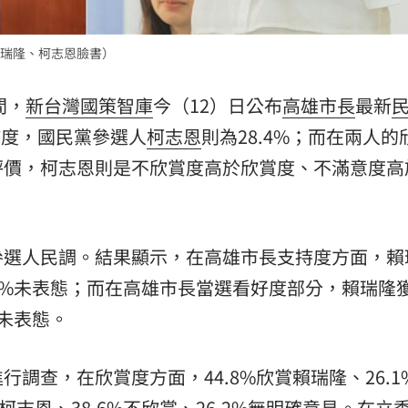
場！
10:30
瑞隆、柯志恩臉書）
熱潮
10:00
間，
新台灣國策智庫
今（12）日公布
高雄市長
最新
15
支持度，國民黨參選人
柯志恩
則為28.4%；而在兩人的
評價，柯志恩則是不欣賞度高於欣賞度、不滿意度高
參選人民調。結果顯示，在高雄市長支持度方面，賴
25.4%未表態；而在高雄市長當選看好度部分，賴瑞隆
%未表態。
調查，在欣賞度方面，44.8%欣賞賴瑞隆、26.1
賞柯志恩、38.6%不欣賞、26.2%無明確意見。在立