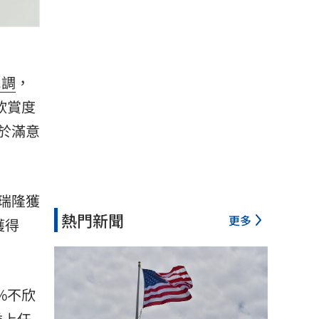
民調
，
欣賞度
於滿意
瑞隆獲
熱門新聞
更多
獲得
%不欣
委上任