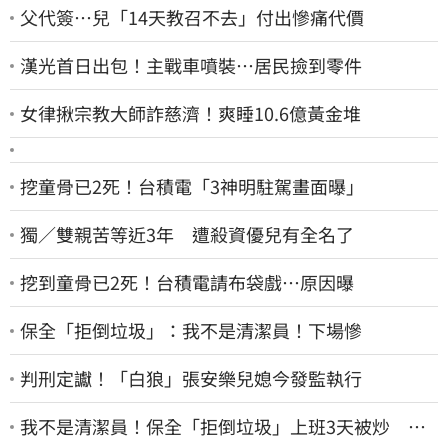
父代簽…兒「14天教召不去」付出慘痛代價
漢光首日出包！主戰車噴裝…居民撿到零件
女律揪宗教大師詐慈濟！爽睡10.6億黃金堆
挖童骨已2死！台積電「3神明駐駕畫面曝」
獨／雙親苦等近3年 遭殺資優兒有全名了
挖到童骨已2死！台積電請布袋戲…原因曝
保全「拒倒垃圾」：我不是清潔員！下場慘
判刑定讞！「白狼」張安樂兒媳今發監執行
我不是清潔員！保全「拒倒垃圾」上班3天被炒 找