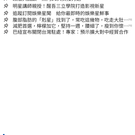
明星講師親授！醒吾三立學院打造影視新星
追蹤訂閱娛樂星聞 給你最即時的娛樂星鮮事
腹部脂肪的「剋星」找到了，常吃這幾物，吃走大肚
PR
囊，瘦出小蠻腰
減肥首選，檸檬加它，堅持一週，腰細了，瘦到你懷疑
PR
人生
巴紐宣布關閉台灣駐處！專家：預示擴大對中經貿合作