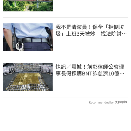
審」替亡魂伸冤
我不是清潔員！保全「拒倒垃
圾」上班3天被炒 找法院討公
道結果出爐
快訊／震撼！前彰律師公會理
事長假採購BNT詐慈濟10億、
洗錢囤232kg黃金
Recommended by