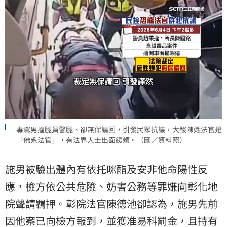
毒駕男撞腿員警腿、卻無保請回，引發民眾抗議，大酸陳姓法官是
「佛系法官」，有法界人士出面緩頰。（圖／資料照）
施男被驗出體內有依托咪酯及安非他命陽性反
應，檢方依公共危險、妨害公務等罪嫌向彰化地
院聲請羈押。彰院法官陳德池卻認為，施男先前
因他案已向檢方報到，並獲准易科罰金，且持有