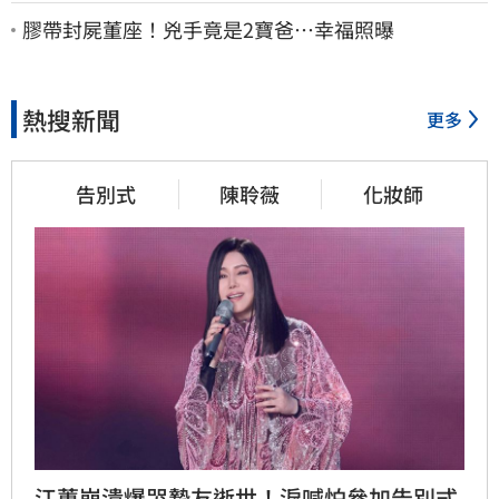
法院討公道結果出爐
膠帶封屍董座！兇手竟是2寶爸…幸福照曝
熱搜新聞
更多
告別式
陳聆薇
化妝師
江蕙崩潰爆哭摯友逝世！淚喊怕參加告別式