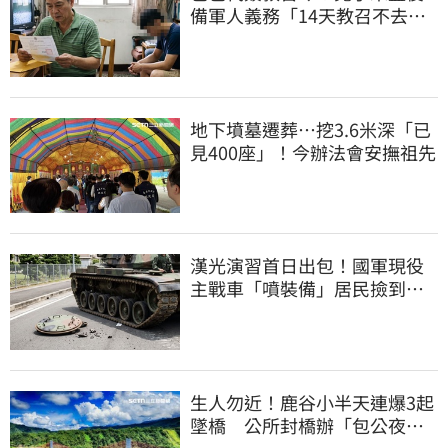
備軍人義務「14天教召不去」
換3個月刑期
地下墳墓遷葬…挖3.6米深「已
見400座」！今辦法會安撫祖先
漢光演習首日出包！國軍現役
主戰車「噴裝備」居民撿到零
件…軍方說話了
生人勿近！鹿谷小半天連爆3起
墜橋 公所封橋辦「包公夜