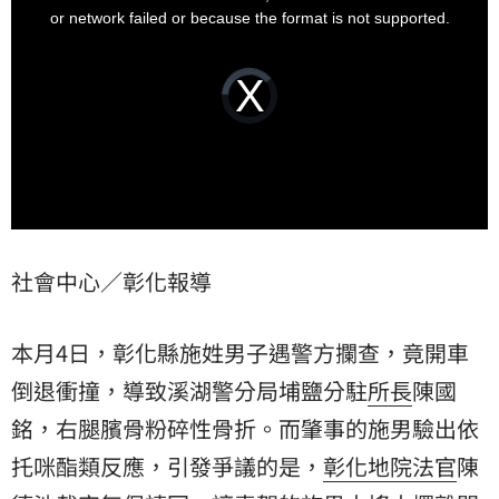
德池是「佛系法官」，對此，根據《Ettoda新聞網》報
window.
or network failed or because the format is not supported.
導，有前同事出面力挺，表示陳德池法官是認真負責的
法官。
Video
Player
is
loading.
社會中心／彰化報導
本月4日，彰化縣施姓男子遇警方攔查，竟開車
倒退衝撞，導致溪湖警分局埔鹽分駐
所長
陳國
銘
，右腿臏骨粉碎性骨折。而肇事的施男驗出依
托咪酯類反應，引發爭議的是，
彰化地院
法官
陳