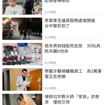
認按摩棒網怒
2小時前
男駕車至議員服務處嗆開槍　
台中警抓到了
3小時前
癌末男缺錢鋌而走險　3D玩具
熊夾藏K他命
4小時前
學霸牙醫槓離職員工　為3萬筆
電互告慘勝
4小時前
律師勾宗教大師「家族」詐慈
濟　僅她交保