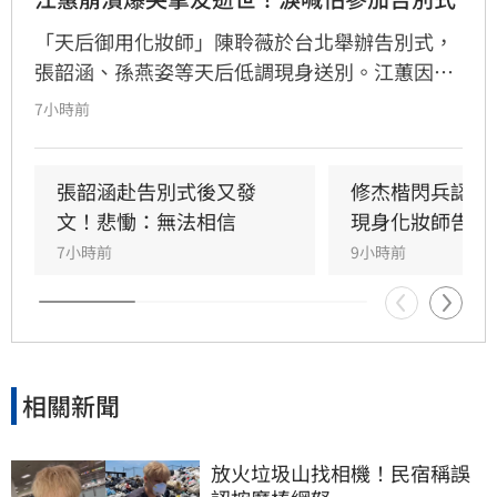
「天后御用化妝師」陳聆薇於台北舉辦告別式，
張韶涵、孫燕姿等天后低調現身送別。江蕙因人
在國外無法出席，委託經紀人代為致意。江蕙經
7小時前
紀人透露，江蕙得知噩耗後悲痛不已，因無法面
對好友離世而不願到場。回憶過往，陳聆薇生前
抗癌仍敬業工作，令曾有抗癌經驗的江蕙十分心
張韶涵赴告別式後又發
修杰楷閃兵認罪
疼，如今遺憾好友離世。陳聆薇曾與眾多華語樂
文！悲慟：無法相信
現身化妝師告別
壇巨星合作，打造無數經典造型，在演藝圈地位
7小時前
9小時前
崇高且人緣極佳，此次告別式眾星雲集，展現其
在幕後無可取代的重要性，演藝圈好友皆對這位
專業且溫暖的幕後推手表達最深切的懷念與不
捨。
相關新聞
放火垃圾山找相機！民宿稱誤