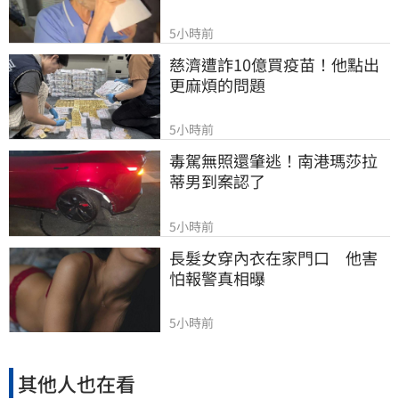
5小時前
慈濟遭詐10億買疫苗！他點出
更麻煩的問題
5小時前
毒駕無照還肇逃！南港瑪莎拉
蒂男到案認了
5小時前
長髮女穿內衣在家門口　他害
怕報警真相曝
5小時前
其他人也在看