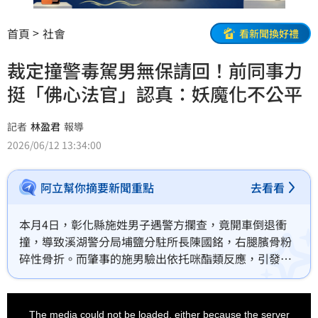
首頁
社會
看新聞換好禮
裁定撞警毒駕男無保請回！前同事力
挺「佛心法官」認真：妖魔化不公平
記者
林盈君
報導
2026/06/12 13:34:00
阿立幫你摘要新聞重點
去看看
本月4日，彰化縣施姓男子遇警方攔查，竟開車倒退衝
撞，導致溪湖警分局埔鹽分駐所長陳國銘，右腿臏骨粉
碎性骨折。而肇事的施男驗出依托咪酯類反應，引發爭
議的是，彰化地院法官陳德池裁定無保請回，讓毒駕的
施男大搖大擺離開法院。今（12日）日上午，彰化地院
This
is
裁定對施男進行預防性羈押。事件發酵後，民眾狂酸陳
a
The media could not be loaded, either because the server
modal