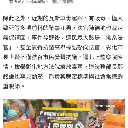
有法界人士出面緩頰。（圖／資料照）
除此之外，近期的瓦斯車毒駕案，有吸毒、撞人
致死等多項前科的肇事江男，法官陳德池也裁定
無保請回，事件發酵後，遭民眾大酸是「佛系法
官」，甚至氣得抗議高舉標語怒向法官，彰化市
長世賢不僅號召市民發聲抗議，還北上監察院陳
情，檢舉彰化地方法院縱放毒駕。連法務部長鄭
銘謙也罕見動怒，斥責其裁定標準與社會常識嚴
重脫節。