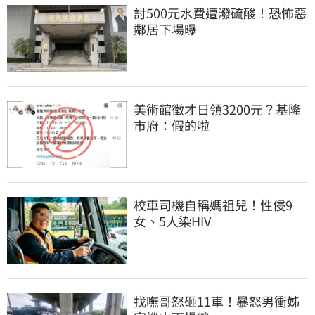
討500元水費遭潑硫酸！恐怖惡
鄰居下場曝
美術館徵才日領3200元？基隆
市府：假的啦
校車司機自稱媽祖兒！性侵9
女、5人染HIV
找嘸哥怒砸11車！暴怒男衝姊