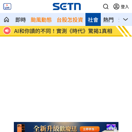
登入
即時
颱風動態
台股怎投資
社會
熱門
影音
.12
AI和你讀的不同！實測《時代》驚揭1真相
這大廠