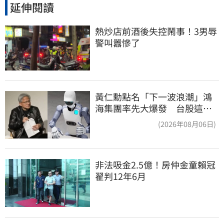
延伸閱讀
熱炒店前酒後失控鬧事！3男辱
警叫囂慘了
黃仁勳點名「下一波浪潮」鴻
海集團率先大爆發 台股這族
群全面噴出
(2026年08月06日)
非法吸金2.5億！房仲金童賴冠
翟判12年6月