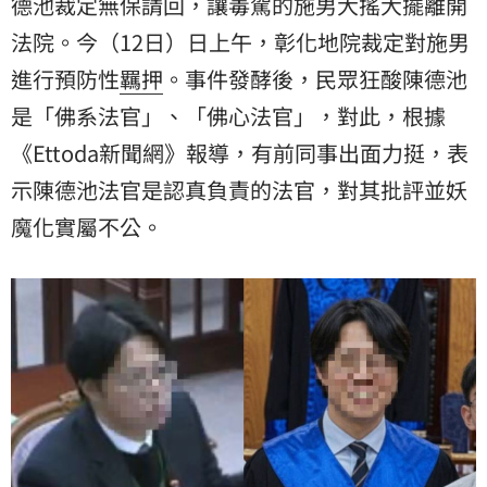
德池裁定無保請回，讓毒駕的施男大搖大擺離開
法院。今（12日）日上午，彰化地院裁定對施男
進行預防性
羈押
。事件發酵後，民眾狂酸陳德池
是「佛系法官」、「佛心法官」，對此，根據
《Ettoda新聞網》報導，有前同事出面力挺，表
示陳德池法官是認真負責的法官，對其批評並妖
魔化實屬不公。