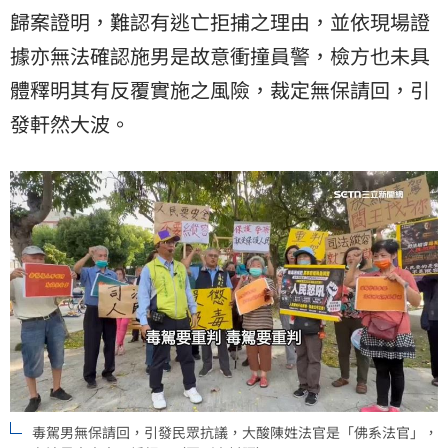
歸案證明，難認有逃亡拒捕之理由，並依現場證
據亦無法確認施男是故意衝撞員警，檢方也未具
體釋明其有反覆實施之風險，裁定無保請回，引
發軒然大波。
毒駕男無保請回，引發民眾抗議，大酸陳姓法官是「佛系法官」，