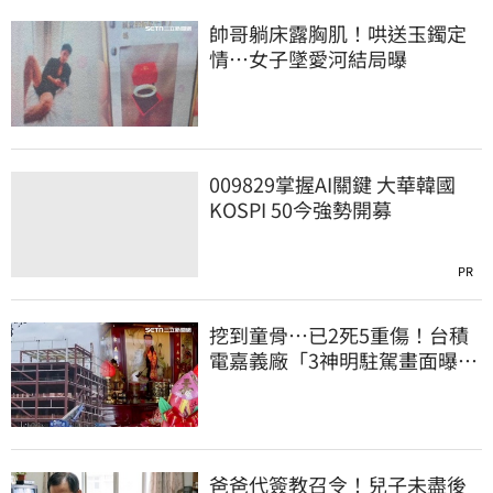
帥哥躺床露胸肌！哄送玉鐲定
情…女子墜愛河結局曝
009829掌握AI關鍵 大華韓國
KOSPI 50今強勢開募
PR
挖到童骨…已2死5重傷！台積
電嘉義廠「3神明駐駕畫面曝
光」
爸爸代簽教召令！兒子未盡後