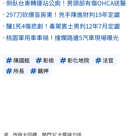
倒臥台東轉運站公廁！男頭部有傷OHCA送醫
297刀砍爆盲房東！兇手陳進財判19年定讞
釀1死4傷悲劇！毒駕賓士男判12年7月定讞
桃園軍用車車禍！撞爛路邊5汽車現場曝光
陳國銘
彰檢
彰化地院
法官
所長
羈押
改版大回饋 熱門3C大獎接力送