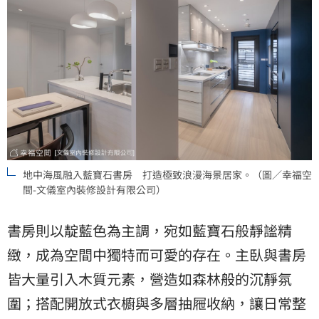
地中海風融入藍寶石書房 打造極致浪漫海景居家。（圖／幸福空
間-文儀室內裝修設計有限公司）
書房則以靛藍色為主調，宛如藍寶石般靜謐精
緻，成為空間中獨特而可愛的存在。主臥與書房
皆大量引入木質元素，營造如森林般的沉靜氛
圍；搭配開放式衣櫥與多層抽屜收納，讓日常整