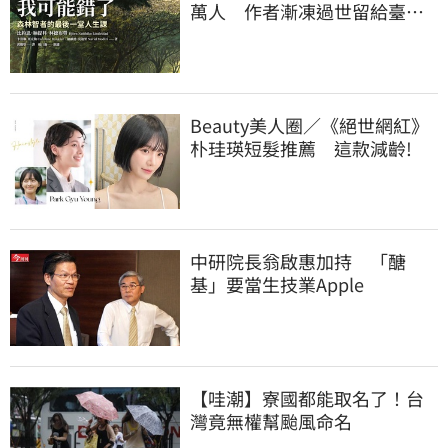
萬人 作者漸凍過世留給臺灣
的祝福首曝光
Beauty美人圈／《絕世網紅》
朴珪瑛短髮推薦 這款減齡!
中研院長翁啟惠加持 「醣
基」要當生技業Apple
【哇潮】寮國都能取名了！台
灣竟無權幫颱風命名