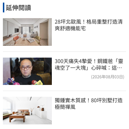
延伸閱讀
28坪北歐風！格局重整打造清
爽舒適機能宅
300天痛失4摯愛！鋼鐵爸「靈
魂空了一大塊」心碎喊：這輩
子最痛的路
(2026年08月03日)
獨鍾實木質感！80坪別墅打造
極簡禪風