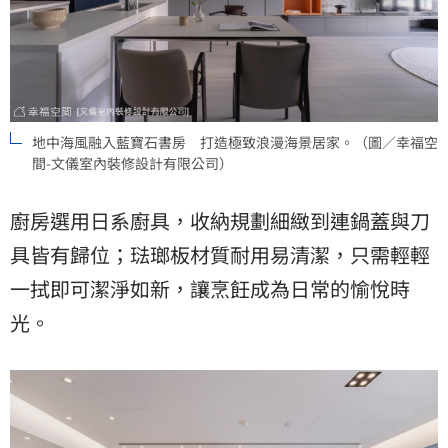
地中海風融入藍寶石書房 打造極致浪漫海景居家。（圖／幸福空
間-文儀室內裝修設計有限公司）
廚房選用日系廚具，收納規劃細緻到連鍋蓋與刀
具皆有歸位；琺瑯板材質耐用易清潔，只需輕輕
一拭即可潔淨如新，讓烹飪成為日常的愉悅時
光。