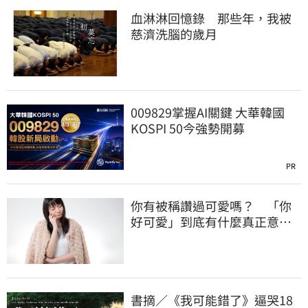
血淋淋回憶錄 那些年，我被
慈濟洗腦的歲月
009829掌握AI關鍵 大華韓國
KOSPI 50今強勢開募
PR
你有被稱讚過可愛嗎？ 「你
好可愛」到底有什麼真正意
涵？
書摘／《我可能錯了》逼哭18