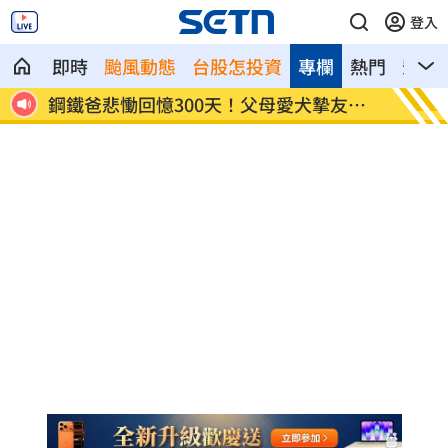
登入
即時
颱風動態
台股怎投資
專欄
熱門
影音
漲停
鋼鐵爸悲慟回憶300天！父母愛犬摯友過
《玫瑰
世
了