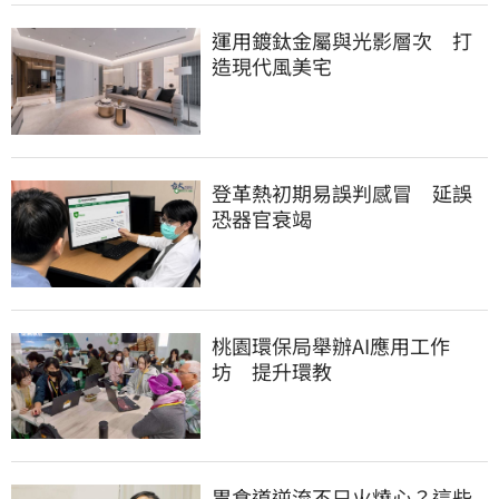
運用鍍鈦金屬與光影層次　打
造現代風美宅
登革熱初期易誤判感冒　延誤
恐器官衰竭
桃園環保局舉辦AI應用工作
坊　提升環教
胃食道逆流不只火燒心？這些