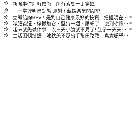
新聞事件即時更新 所有消息一手掌握！
一手掌握明星動態 即刻下載娛樂星聞APP
立即諮詢HPV！是對自己健康最好的投資，把握現在不
PR
嫌晚！
減肥首選，檸檬加它，堅持一週，腰細了，瘦到你懷疑
PR
人生
起床就先做件事，沒三天小腹就不見了! 肚子一天天變
PR
小！
生活困頓拮据！池秋美不忍出手幫田路路 真實暖舉曝
光