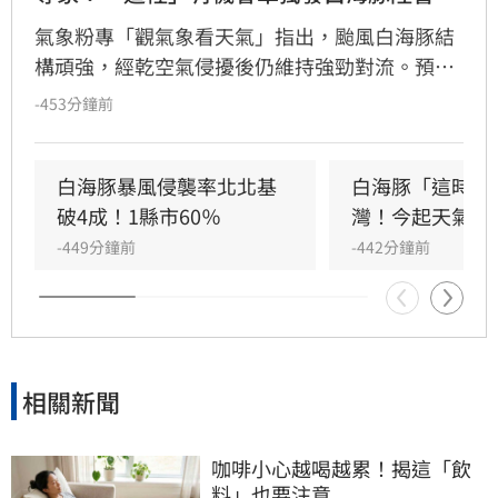
氣象粉專「觀氣象看天氣」指出，颱風白海豚結
構頑強，經乾空氣侵擾後仍維持強勁對流。預估
白海豚將於8月8日至10日最接近台灣，暴風圈預
-453分鐘前
計於8日中午前後進入北部海域。氣象專家研
判，海警發布時間恐落在週五，週六可能針對連
江縣發布陸警。儘管目前預測暴風圈不直接侵襲
白海豚暴風侵襲率北北基
白海豚「這時」
台灣本島，但路徑仍具不確定性，且與海岸線距
破4成！1縣市60％
灣！今起天氣變
離十分接近。氣象署建議民眾密切留意最新路
-449分鐘前
-442分鐘前
徑，特別是中部以北地區恐受風雨影響，前往琉
球、沖繩旅遊者亦需提高警覺，隨時關注颱風動
態以策安全。
相關新聞
咖啡小心越喝越累！揭這「飲
料」也要注意