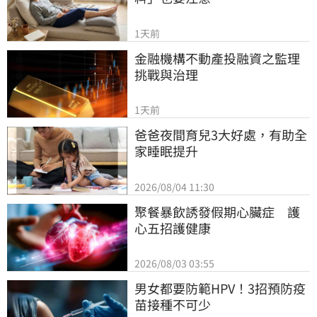
1天前
金融機構不動產投融資之監理
挑戰與治理
1天前
爸爸夜間育兒3大好處，有助全
家睡眠提升
2026/08/04 11:30
聚餐暴飲誘發假期心臟症　護
心五招護健康
2026/08/03 03:55
男女都要防範HPV！3招預防疫
苗接種不可少