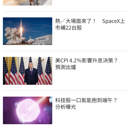
熱／大場面來了！　SpaceX上
市補22台股
美CPI 4.2％影響升息決策？　
預測出爐
科技股一口氣能抱到端午？　
分析曝光