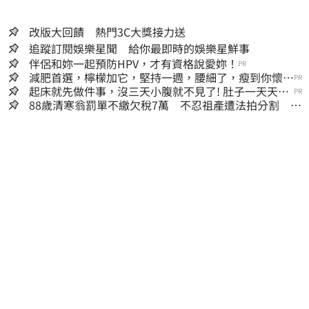
改版大回饋 熱門3C大獎接力送
追蹤訂閱娛樂星聞 給你最即時的娛樂星鮮事
伴侶和妳一起預防HPV，才有資格說愛妳！
PR
減肥首選，檸檬加它，堅持一週，腰細了，瘦到你懷疑
PR
人生
起床就先做件事，沒三天小腹就不見了! 肚子一天天變
PR
小！
88歲清寒翁罰單不繳欠稅7萬 不忍祖產遭法拍分割 家
族按月代繳償債