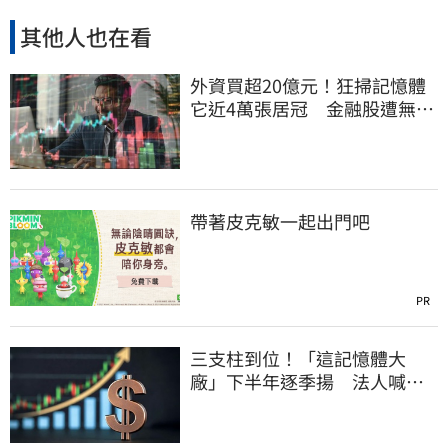
其他人也在看
外資買超20億元！狂掃記憶體
它近4萬張居冠 金融股遭無情
棄守
帶著皮克敏一起出門吧
PR
三支柱到位！「這記憶體大
廠」下半年逐季揚 法人喊
EPS上看5.68元