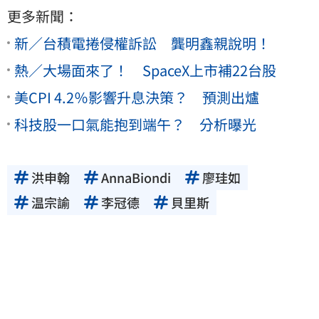
更多新聞：
新／台積電捲侵權訴訟 龔明鑫親說明！
熱／大場面來了！ SpaceX上市補22台股
美CPI 4.2％影響升息決策？ 預測出爐
科技股一口氣能抱到端午？ 分析曝光
洪申翰
AnnaBiondi
廖珪如
温宗諭
李冠德
貝里斯