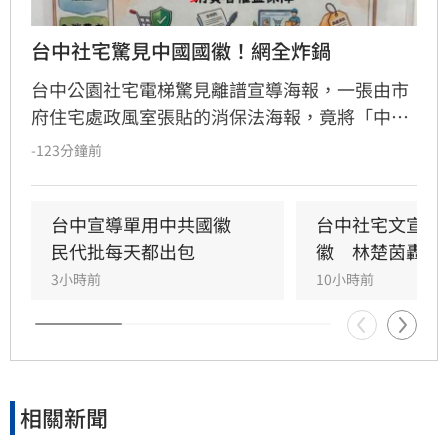
台中社宅驚見中國國徽！網全炸鍋
台中公園社宅電梯驚見離譜宣導海報，一張由市
府住宅處政風室張貼的消保法海報，竟將「中央
機關」圖示誤植為中國國徽，五星圖樣引發民眾
-123分鐘前
譁然。政治工作者周軒質疑市府立場，網友更諷
刺台中是否已中國化。對此，台中市住宅發展工
程處6日緊急滅火，坦承是內部人員使用AI製圖卻
台中宣導單用中共國徽　
台中社宅文宣驚
未落實校稿釀禍，已將爭議海報全面下架並致
民代批每天都出包
徽　林楚茵轟這
歉，承諾未來將嚴格審核宣導品內容，杜絕類似
3小時前
10小時前
荒謬烏龍再次發生。
相關新聞