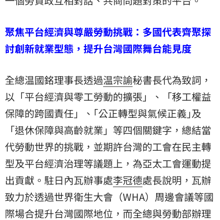
一個勞資政互相對話、共商問題對策的平台。
聚焦平台經濟與尊嚴勞動挑戰：多國代表齊聚探
討創新就業型態，提升台灣國際舞台能見度
全總温國銘理事長透過
温宗諭
秘書長代為致詞，
以「平台經濟與零工勞動的擴張」、「移工權益
保障的跨國責任」、｢公正轉型與氣候正義｣及
「退休保障與高齡就業」等四個關鍵字，總結當
代勞動世界的挑戰，並期許台灣的工會在民主轉
型及平台經濟治理等議題上，為亞太工會運動提
出貢獻。駐日內瓦辦事處
李冠德
處長說明，瓦辦
致力於透過世界衛生大會（WHA）周邊會議等國
際場合提升台灣國際地位，而全總與勞動部辦理