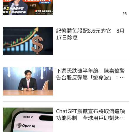
PR
記憶體每股配8.6元的它 8月
17日除息
下週恐跌破半年線！陳嘉偉警
告台股反彈屬「逃命波」：空
頭大屠殺剛開始
ChatGPT震撼宣布將取消這項
功能限制 全球用戶即刻起
「免費」用到飽