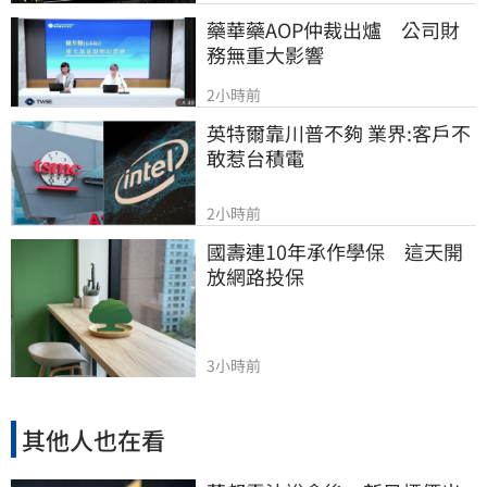
藥華藥AOP仲裁出爐　公司財
務無重大影響
2小時前
英特爾靠川普不夠 業界:客戶不
敢惹台積電
2小時前
國壽連10年承作學保　這天開
放網路投保
3小時前
其他人也在看