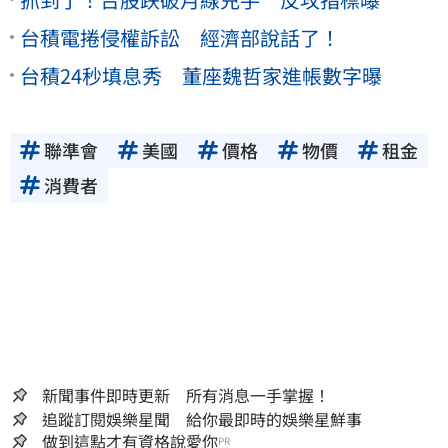
台積電捲侵權訴訟 經濟部說話了！
台積24秒填息秀 董座魏哲家進帳數字曝
聯準會
美國
價格
物價
租金
消費者
新聞事件即時更新 所有消息一手掌握！
追蹤訂閱娛樂星聞 給你最即時的娛樂星鮮事
做到這點才有資格說愛你
PR