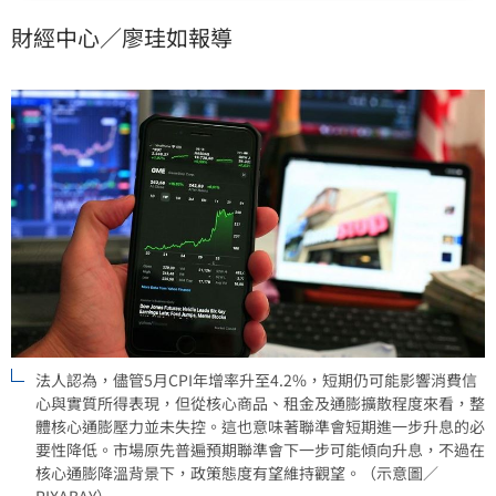
幅已低於目標，通膨擴散情況改善，這使市場對聯準會
財經中心／廖珪如報導
（Fed）進一步升息的擔憂減輕。隨著政策態度轉向觀
望，金融市場情緒趨於穩定，後續將持續觀察核心通膨
的改善進度。
法人認為，儘管5月CPI年增率升至4.2%，短期仍可能影響消費信
心與實質所得表現，但從核心商品、租金及通膨擴散程度來看，整
體核心通膨壓力並未失控。這也意味著聯準會短期進一步升息的必
要性降低。市場原先普遍預期聯準會下一步可能傾向升息，不過在
核心通膨降溫背景下，政策態度有望維持觀望。（示意圖／
PIXABAY）