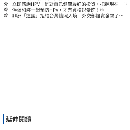
立即諮詢HPV！是對自己健康最好的投資，把握現在不
PR
嫌晚！
伴侶和妳一起預防HPV，才有資格說愛妳！
PR
非洲「這國」拒絕台灣護照入境 外交部證實發聲了：
持續交涉聯繫
延伸閱讀