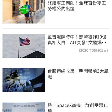
終結零工剝削！全球首份零工
勞權公約出爐
藍曾嗆陳時中！慈濟被詐10億
真相大白 AIT突發1文酸爆…
他笑：真的很會
(2020年06月05日)
台股週線收黑　明開盤前3大風
險
熱／SpaceX商機　群創受惠11
檔