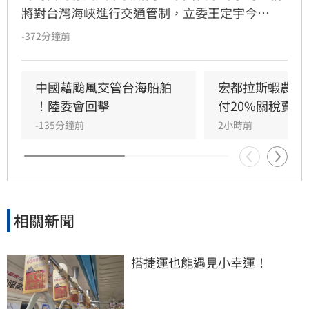
將對台灣海峽進行交通管制，立委王定宇今
（8）日嚴詞批評，直指中國政府此舉既無知又
-372分鐘前
無良。王定宇表示，中華人民共和國對台灣海峽
毫無管轄權，利用颱風演戲管制交通不僅貽笑大
方，更藐視國際規範。他強調，中國人民處於水
中國藉颱風交管台海船舶 
宏都拉斯蝦農嗆
深火熱，政府卻忙於政治操作。王定宇感嘆，中
！陸委會回擊
付20%關稅賣台
國作為大國卻缺乏基本素質，並再次提醒「誰跟
-135分鐘前
2小時前
中國同一國誰倒楣」。
相關新聞
搭捷運也能遇見小幸運！