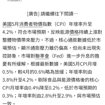
[廣告] 請繼續往下閱讀…
美國
5月
消費者
物價
指數（CPI）年增率升至
4.2%，符合市場預期，反映能源
價格
持續上漲對
整體物價帶來壓力。不過，核心通膨數據低於市
場預估，顯示通膨壓力雖仍偏高，但尚未出現失
控跡象，市場對
聯準會
（Fed）進一步升息的擔
憂有所緩解。根據最新數據，美國5月CPI月增
0.5%，較4月的0.6%略為放緩；年增率則由
3.8%升至4.2%。剔除食品與能源價格後的核心
CPI月增率由0.4%降至0.2%，低於市場預期的
0.3%；年增率則由2.8%升至2.9%，與市場預估
一致。