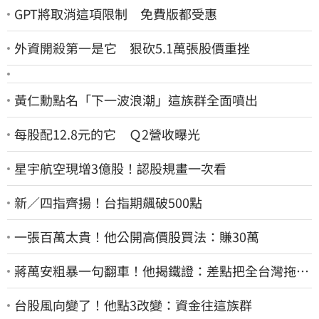
GPT將取消這項限制 免費版都受惠
外資開殺第一是它 狠砍5.1萬張股價重挫
黃仁勳點名「下一波浪潮」這族群全面噴出
每股配12.8元的它 Ｑ2營收曝光
星宇航空現增3億股！認股規畫一次看
新／四指齊揚！台指期飆破500點
一張百萬太貴！他公開高價股買法：賺30萬
蔣萬安粗暴一句翻車！他揭鐵證：差點把全台灣拖下
水哪時道歉
台股風向變了！他點3改變：資金往這族群