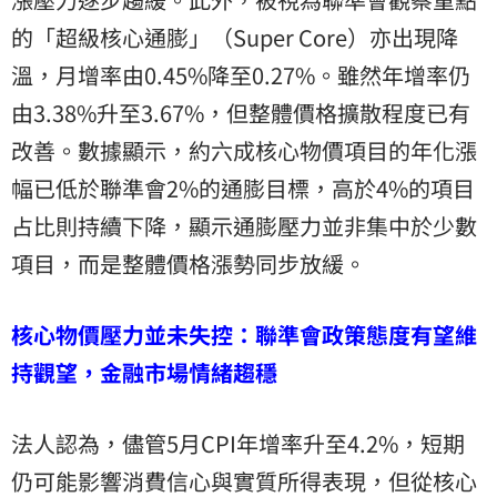
的「超級核心通膨」（Super Core）亦出現降
溫，月增率由0.45%降至0.27%。雖然年增率仍
由3.38%升至3.67%，但整體價格擴散程度已有
改善。數據顯示，約六成核心物價項目的年化漲
幅已低於聯準會2%的通膨目標，高於4%的項目
占比則持續下降，顯示通膨壓力並非集中於少數
項目，而是整體價格漲勢同步放緩。
核心物價壓力並未失控：聯準會政策態度有望維
持觀望，金融市場情緒趨穩
法人認為，儘管5月CPI年增率升至4.2%，短期
仍可能影響消費信心與實質所得表現，但從核心