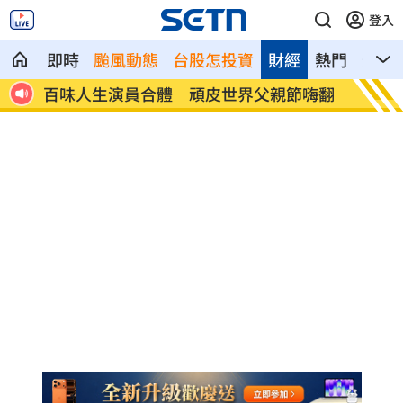
登入
即時
颱風動態
台股怎投資
財經
熱門
影音
越本
百味人生演員合體 頑皮世界父親節嗨翻
美法官