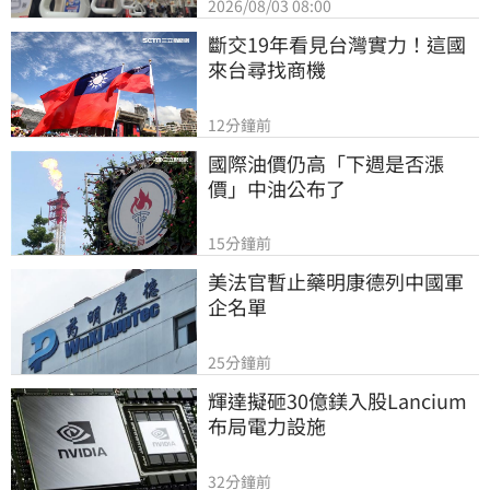
2026/08/03 08:00
斷交19年看見台灣實力！這國
來台尋找商機
12分鐘前
國際油價仍高「下週是否漲
價」中油公布了
15分鐘前
美法官暫止藥明康德列中國軍
企名單
25分鐘前
輝達擬砸30億鎂入股Lancium 
布局電力設施
32分鐘前