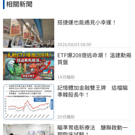
相關新聞
搭捷運也能遇見小幸運！
2026/08/03 08:00
ETF爆208億逃命潮！ 溫建勳揭
買盤
14分鐘前
記憶體加金融雙王牌　這檔瞄
準韓股長牛！
20分鐘前
瞄準胃癌新療法　醣聯啟動一
期臨床試驗！