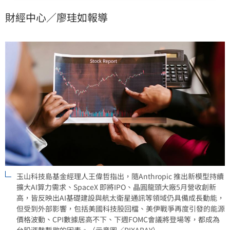
高，輝達生態系將持續帶動台廠供應鏈。儘管受地緣政
財經中心／廖珪如報導
治與美國聯準會會議等外部變數干擾，短線震盪反而是
逢低佈局良機，建議投資人靜待市場沉澱後，尋找具基
本面優勢的標的。
玉山科技島基金經理人王偉哲指出，隨Anthropic 推出新模型持續
擴大AI算力需求、SpaceX 即將IPO、晶圓龍頭大廠5月營收創新
高，皆反映出AI基礎建設與航太衛星通訊等領域仍具備成長動能，
但受到外部影響，包括美國科技股回檔、美伊戰爭再度引發的能源
價格波動、CPI數據居高不下、下週FOMC會議將登場等，都成為
台股漲勢暫歇的因素。（示意圖／PIXABAY）