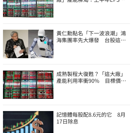
2.58元擺脫虧損
黃仁勳點名「下一波浪潮」鴻
海集團率先大爆發 台股這族
群全面噴出
成熟製程大復甦？「這大廠」
產能利用率衝90% 目標價上
看220元
記憶體每股配8.6元的它 8月
17日除息