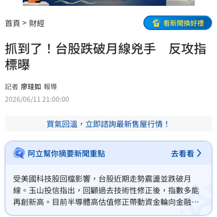
首頁
財經
看新聞換好禮
抓到了！台股跌破月線兇手 反攻指
標曝
記者
廖珪如
報導
2026/06/11 21:00:00
買氣回溫，立即諮詢最新售屋行情！
阿立幫你摘要新聞重點
去看看
受美國科技股回檔影響，台股近期走勢震盪並跌破月
線。玉山投信指出，回顧過去技術性修正後，指數多能
再創新高。目前半導體高估值修正帶動資金輪向金融與
傳產，屬於健康的良性輪動，且AI價值鏈獲利能見度仍