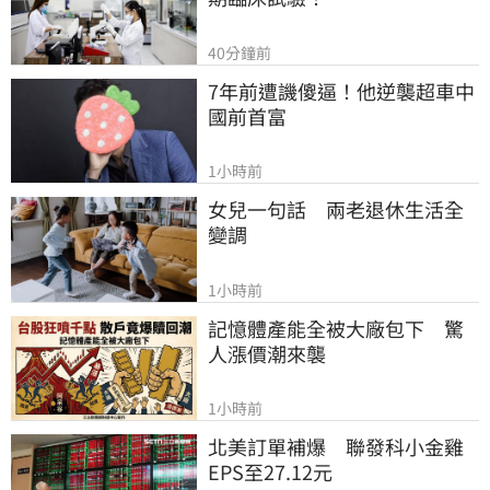
40分鐘前
7年前遭譏傻逼！他逆襲超車中
國前首富
1小時前
女兒一句話　兩老退休生活全
變調
1小時前
記憶體產能全被大廠包下　驚
人漲價潮來襲
1小時前
北美訂單補爆　聯發科小金雞
EPS至27.12元