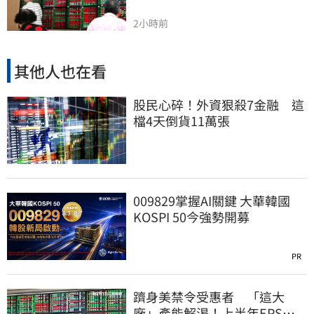
2小時前
其他人也在看
股民心碎！外資狠殺7金融 這
檔4天倒貨11萬張
009829掌握AI關鍵 大華韓國
KOSPI 50今強勢開募
PR
躋身美禁令受惠者 「這大
廠」產能解渴！上半年EPS衝