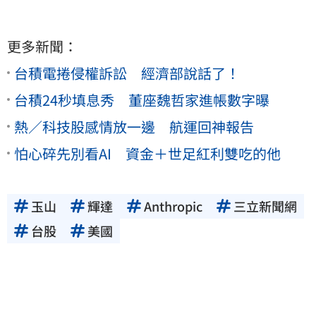
更多新聞：
台積電捲侵權訴訟 經濟部說話了！
台積24秒填息秀 董座魏哲家進帳數字曝
熱／科技股感情放一邊 航運回神報告
怕心碎先別看AI 資金＋世足紅利雙吃的他
玉山
輝達
Anthropic
三立新聞網
台股
美國