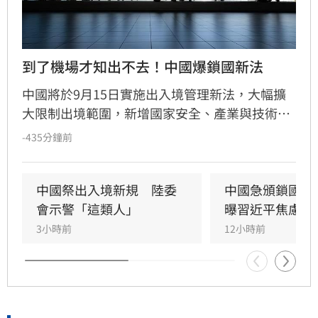
到了機場才知出不去！中國爆鎖國新法
中國將於9月15日實施出入境管理新法，大幅擴
大限制出境範圍，新增國家安全、產業與技術安
全等紅線。最引發爭議的是法規允許官方在不通
-435分鐘前
知當事人的情況下執行邊境管制，形同將「秘密
邊控」就地合法化。法律學者警告，此舉將使人
身自由裁量權完全掌握在官方手中，不僅衝擊外
中國祭出入境新規　陸委
中國急頒鎖國新
商與科技人才，常往返兩岸的台商及企業高管更
會示警「這類人」
曝習近平焦慮2
是高風險群。隨著執法尺度不明，建議相關人士
3小時前
12小時前
須密切關注法規動向，以免在前往機場時才驚覺
被禁止出境，淪為新法祭品，人身安全與營運風
險恐顯著提升。