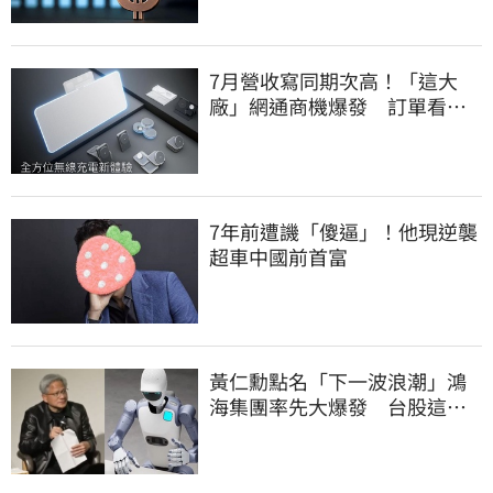
7月營收寫同期次高！「這大
廠」網通商機爆發 訂單看到
2027年
7年前遭譏「傻逼」！他現逆襲
超車中國前首富
黃仁勳點名「下一波浪潮」鴻
海集團率先大爆發 台股這族
群全面噴出