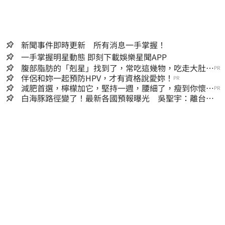
新聞事件即時更新 所有消息一手掌握！
一手掌握明星動態 即刻下載娛樂星聞APP
腹部脂肪的「剋星」找到了，常吃這幾物，吃走大肚
PR
囊，瘦出小蠻腰
伴侶和妳一起預防HPV，才有資格說愛妳！
PR
減肥首選，檸檬加它，堅持一週，腰細了，瘦到你懷疑
PR
人生
白海豚路徑變了！最新各國預報曝光 吳聖宇：離台灣
又更近一點