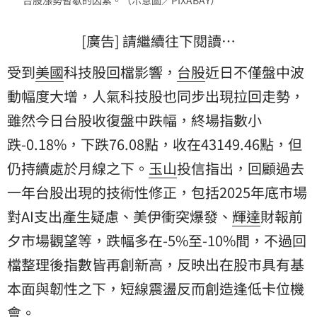
[廣告] 請繼續往下閱讀…
受到
美國
科技股回檔影響，
台股
近日不僅盤中波
動幅度大增，人氣科技股也同步出現拉回走勢，
雖然今日台股收復盤中跌幅，終場指數小
跌-0.18%，下跌76.08點，收在43149.46點，但
仍持續處於月線之下。
玉山
投信指出，回顧過去
一年台股出現的技術性修正，包括2025年底市場
對AI支出產生疑慮、美伊衝突爆發、
輝達
財報前
夕市場觀望等，跌幅多在-5%至-10%間，不過回
檔整理後指數皆再創新高，反映出在股市具有基
本面與韌性之下，短線震盪反而創造逢低卡位機
會。