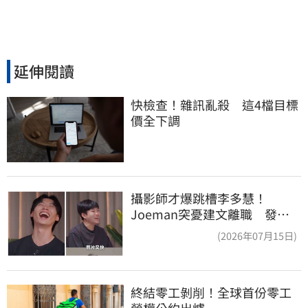
延伸閱讀
快檢查！雜訊亂殺　這4檔目標
價全下調
攝影師才爆跳槽李多慧！
Joeman突憂建文離職 發聲
「其實我很清楚」
(2026年07月15日)
終結零工剝削！全球首份零工
勞權公約出爐