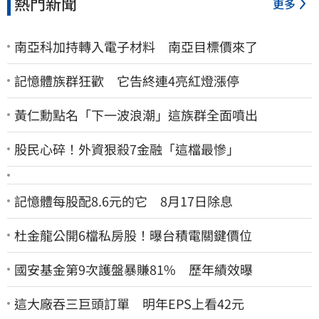
熱門新聞
更多
南亞科加持轉入電子材料 南亞目標價來了
記憶體族群狂歡 它告終連4亮紅燈漲停
黃仁勳點名「下一波浪潮」這族群全面噴出
股民心碎！外資狠殺7金融「這檔最慘」
記憶體每股配8.6元的它 8月17日除息
杜金龍公開6檔私房股！曝台積電關鍵價位
國安基金第9次護盤暴賺81% 歷年績效曝
這大廠吞三巨頭訂單 明年EPS上看42元