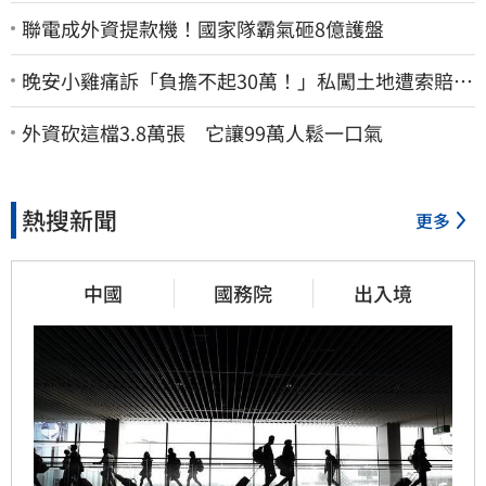
聯電成外資提款機！國家隊霸氣砸8億護盤
晚安小雞痛訴「負擔不起30萬！」私闖土地遭索賠
崩潰：不接受漫天要價
外資砍這檔3.8萬張 它讓99萬人鬆一口氣
熱搜新聞
更多
中國
國務院
出入境