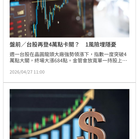
盤前／台股再登4萬點卡關？ 1風險埋隱憂
週一台股在晶圓龍頭大廠強勢領漲下，指數一度突破4
萬點大關，終場大漲684點。金管會放寬單一持股上限
至25%，預期將引發2000億補庫存行情，為大型權值
2026/04/27 11:00
股提供強勁支撐。儘管市場呈現「拉積盤」結構，但受
惠AI需求強勁，台經院大幅上修今年GDP至7.56%。專
家指出，美股財報亮眼且地緣政治干擾鈍化，科技股獲
利可期，若AI趨勢股出現拉回，將是中長期佈局的佳
機，投資人可密切關注密集法說會動向。