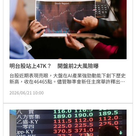
仍具充足動能。
明台股站上47K？ 開盤前2大風險曝
台股近期表現亮眼，大盤在AI產業強勁動能下創下歷史
新高，收在46465點。儘管聯準會新任主席華許釋出鷹
派訊號，點陣圖暗示升息可能，但AI基本面穩健，代理
2026/06/21 10:00
型AI崛起更帶動台灣半導體與IC設計供應鏈。然而，投
資人須留意美伊局勢突變，伊朗宣布關閉荷莫茲海峽恐
衝擊全球市場，建議週一開盤應密切觀察日韓股市與原
油期貨走勢，並審慎佈局成長性明確之個股。