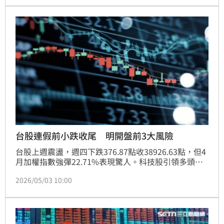
標的超過百檔。在AI需求強勁發展下，主動選股價值讓
投資人賺得盆滿缽滿。
台股連假前小跌收尾 明開盤前3大風險
台股上週震盪，週四下跌376.87點收38926.63點，但4
月加權指數強彈22.71%表現驚人。科技股引領多頭趨
勢，受惠美股四大巨頭財報亮眼及輝達加速「代理式
2026/05/03 10:00
AI」布局，帶動算力與推論需求爆發。專家看好AI從模
型生成轉向任務執行，將推升資料中心CPU與GPU協同
需求。儘管外資上週轉賣，但電子指數中長期上行趨勢
明確，後續需關注通膨數據與聯準會貨幣政策，以應對
市場結構性復甦。