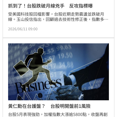
抓到了！台股跌破月線兇手 反攻指標曝
受美國科技股回檔影響，台股近期走勢震盪並跌破月
線。玉山投信指出，回顧過去技術性修正後，指數多能
再創新高。目前半導體高估值修正帶動資金輪向金融與
2026/06/11 09:00
傳產，屬於健康的良性輪動，且AI價值鏈獲利能見度仍
高，輝達生態系將持續帶動台廠供應鏈。儘管受地緣政
治與美國聯準會會議等外部變數干擾，短線震盪反而是
逢低佈局良機，建議投資人靜待市場沉澱後，尋找具基
本面優勢的標的。
黃仁勳在台護盤？ 台股明開盤前1風險
台股5月表現強勁，加權指數大漲逾5800點，收盤再創