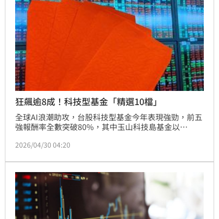
狂飆逾8成！科技型基金「精選10檔」
全球AI浪潮助攻，台股科技型基金今年表現強勁，前五
強報酬率全數突破80%，其中玉山科技島基金以
87.87%奪冠。法人分析，受惠AI驅動企業獲利上修及
2026/04/30 04:20
半導體大廠加速擴產，台股長線看好。專家建議投資人
可鎖定半導體測試、光通訊及設備三大主軸。儘管市場
面臨四萬點關卡震盪及外資期貨空單壓力，但在強勁內
資支撐下，建議採分批布局策略，掌握科技股成長紅利
與超額報酬。