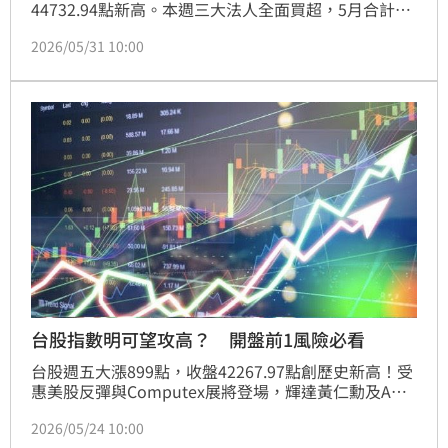
44732.94點新高。本週三大法人全面買超，5月合計買
超破3000億元，顯示外資與投信聯手加碼信心十足。
2026/05/31 10:00
受惠AI伺服器與半導體需求擴大，電子產業獲利動能強
勁。隨著COMPUTEX展即將登場，聚焦AI運算與先進
製程等利多題材，加上國內景氣燈號連5紅，台股有望
續戰新高。投資人可關注高速傳輸與封裝族群，並留意
市場波動風險。
台股指數明可望攻高？ 開盤前1風險必看
台股週五大漲899點，收盤42267.97點創歷史新高！受
惠美股反彈與Computex展將登場，輝達黃仁勳及AMD
蘇姿丰來台演說帶動AI題材熱度，市場資金再度聚焦。
2026/05/24 10:00
專家指出，全球半導體市場規模預計於2030年突破1.5