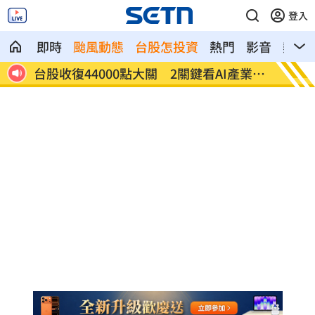
登入
即時
颱風動態
台股怎投資
熱門
影音
熱搜
27
台股收復44000點大關 2關鍵看AI產業發
他見搶
展
歲