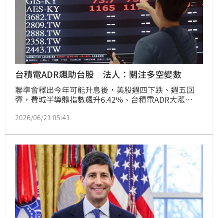
台積電ADR飆助台股 法人：關注多空變數
聯準會釋出今年可能升息後，美股週四下跌、週五回
彈，費城半導體指數飆升6.42%、台積電ADR大漲
6.94%創高，有助台股週一表現。法人分析，聯準會釋
2026/06/21 05:41
鷹派立場，恐有資金避險，但AI帶動台廠基本面強，持
續關注美伊情勢變數。