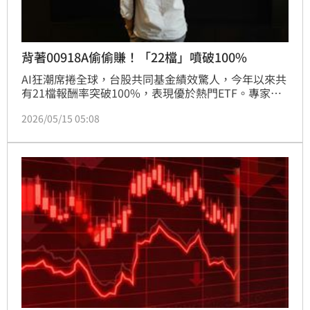
背著00918A偷偷賺！「22檔」噴破100%
AI狂潮席捲全球，台股共同基金績效驚人，今年以來共
有21檔報酬率突破100%，表現優於熱門ETF。專家分
析，台灣掌握完整AI供應鏈，實質訂單推升企業獲利，
2026/05/15 05:08
帶動基金淨值成長。美股重倉基金如兆豐全球元宇宙也
繳出51%佳績。展望後市，儘管通膨隱憂仍存，但隨著
AI Agent與各大科技盛會接力登場，AI長線多頭趨勢不
變，建議投資人逢低布局，掌握這波科技造富機會。