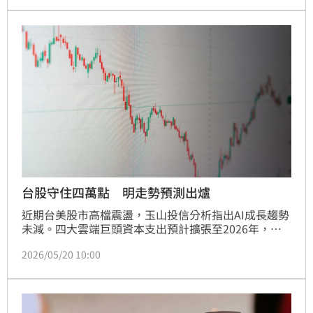
兆美元，長期看好科技成長股。儘管三大法人動向分
歧，投信仍連5週加碼。建議投資人聚焦半導體、光通
訊等強勢族群，並留意高檔震盪與聯準會利率政策變
數，謹慎布局優質個股。
台股守住四萬點 明走勢預測出爐
近期台美股市高檔震盪，玉山投信分析指出AI成長趨勢
未減。四大雲端巨頭資本支出預計擴張至2026年，象
徵AI進入長期結構性成長階段。與2000年網路泡沫不
2026/05/20 10:00
同，現今AI龍頭具備強勁自由現金流與實質盈餘。雖然
市場因利率擔憂出現短線回檔，但台灣電子類股ROE成
長優於大盤，具備中長期競爭優勢。建議投資人可逢低
分批布局半導體測試、光通訊及設備等關鍵產業，積極
掌握AI驗證行情帶來的投資契機。