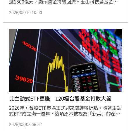
逾1800億元，顯示資金持續回流。玉山科技島基金經
理人王偉哲指出，受惠於AI與半導體需求，台灣製造業
2026/05/10 10:00
PMI與外銷訂單表現亮眼，偏多格局未變。隨後續輝達
財報及Computex等科技盛會登場，AI題材將持續發
酵。專家建議佈局半導體測試與光通訊產業，集中持股
方式參與這波由AI驅動的台股多頭行情，維持震盪盤堅
格局。
比主動式ETF更賺 120檔台股基金打敗大盤
2026年，台股ETF市場正式迎來關鍵轉折點。隨著主動
式ETF成立滿一週年，這項原本被視為「新兵」的產
品，快速躍升為市場資金追逐新寵；但比起新品ETF績
2026/05/05 06:57
效更剽悍的，其實是傳統台股基金，今年來打敗大盤的