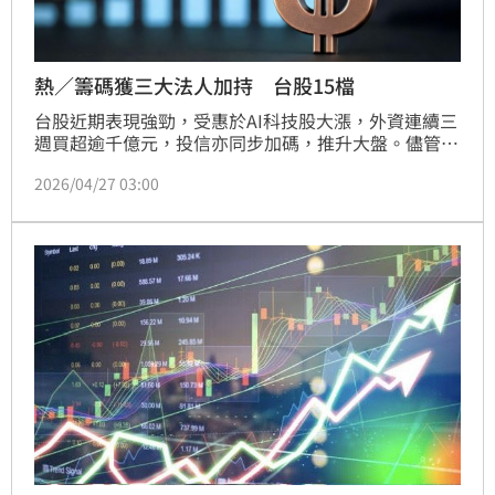
熱／籌碼獲三大法人加持 台股15檔
台股近期表現強勁，受惠於AI科技股大漲，外資連續三
週買超逾千億元，投信亦同步加碼，推升大盤。儘管美
伊戰事影響趨緩，市場目光轉向美股超級財報週，
2026/04/27 03:00
Meta、微軟、蘋果等科技巨頭財報將牽動台廠供應
鏈。OpenAI發布GPT-5.5，凸顯AI產業競爭激烈。根據
CMoney篩選，聯發科、緯創、廣達等15檔個股因三月
營收創高且獲法人買超而備受關注，其中AI伺服器與半
導體族群為焦點。然而，指數乖離過大、融資餘額高檔
及外資避險空單，顯示短線震盪風險增高，投資人應留
意盤中波動。