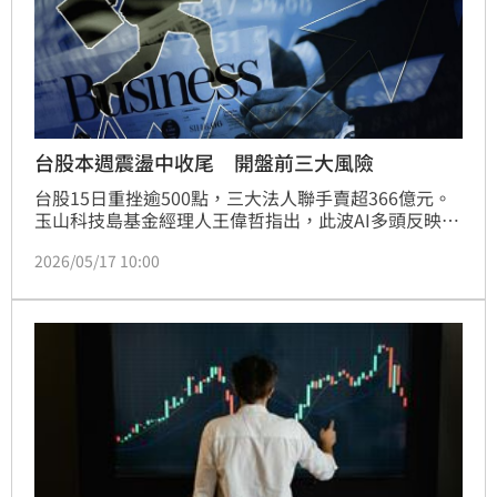
台股本週震盪中收尾 開盤前三大風險
台股15日重挫逾500點，三大法人聯手賣超366億元。
玉山科技島基金經理人王偉哲指出，此波AI多頭反映真
實需求而非無基之彈。市場聚焦下週輝達財報及6月
2026/05/17 10:00
Computex展覽，將成為AI產業重要風向球。隨著推論
AI應用增加，光通訊與GPU算力需求持續看漲。建議投
資人聚焦電子類股，如半導體測試與光通訊，並因應通
膨與降息變數，採取汰弱留強策略，掌握成長性明確的
投資標的。