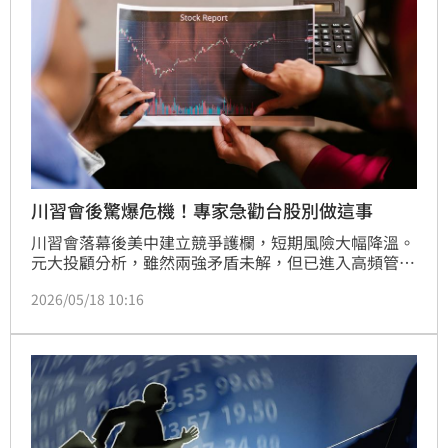
川習會後驚爆危機！專家急勸台股別做這事
川習會落幕後美中建立競爭護欄，短期風險大幅降溫。
元大投顧分析，雖然兩強矛盾未解，但已進入高頻管理
時代。針對台股後市，法人強調AI實質需求支撐多頭，
2026/05/18 10:16
基本面依舊強勁，然而「漲太多」成為當前致命傷，需
嚴防籌碼鬆動引發的恐慌性賣壓。目前大盤已連續七日
未創新高，追價意願消退且震盪劇烈。專家建議投資人
應保持冷靜、綁緊安全帶，避免在劇烈波動中盲目追高
殺低。