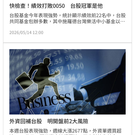
快檢查！績效打敗0050 台股冠軍是他
台股基金今年表現強勢，統計顯示績效前22名中，台股
共同基金包辦多數，其中施羅德台灣樂活中小基金以
126.11%奪冠。主因在於台灣掌握完整AI供應鏈，受惠
2026/05/14 12:00
於AI Agent推升硬體需求，AMD財報亦證實算力需求強
勁。專家看好晶圓龍頭技術論壇與輝達財報後市，但提
醒需留意美國通膨與美債殖利率波動。建議投資人保留
現金部位，針對評價偏高個股適度調節，以應對市場高
檔震盪。
外資回補台股 明開盤前2大風險
本週台股表現強勁，週線大漲2677點，外資單週買超