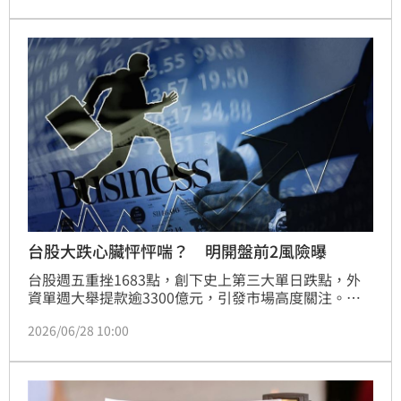
灣憑藉半導體先進製程與完整供應鏈，穩居全球科技核
心樞紐。儘管籌碼面因融資餘額攀升與外資期貨空單處
於高檔，短期震盪難免，但基本面多頭格局不變。專家
建議投資人，在市場回檔時分批布局，並聚焦半導體測
試、IC設計及漲價概念等次產業，以提升長期投資績
效，惟投資人仍須審慎評估市場風險。
台股大跌心臟怦怦喘？ 明開盤前2風險曝
台股週五重挫1683點，創下史上第三大單日跌點，外
資單週大舉提款逾3300億元，引發市場高度關注。玉
山科技島基金經理人王偉哲分析，此次震盪主因受美股
2026/06/28 10:00
影響、高槓桿及評價調整，並非基本面轉壞。儘管短線
受地緣政治與避險情緒影響波動加劇，但AI伺服器與半
導體產業長線趨勢依然穩健。建議投資人適度控制持股
水位並留意融資壓力，待市場整理後，中長期多頭行情