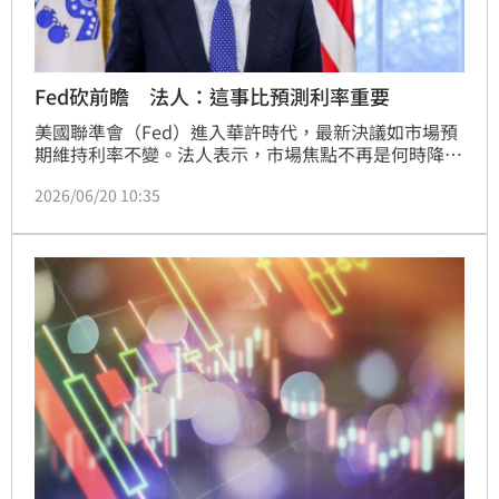
Fed砍前瞻 法人：這事比預測利率重要
美國聯準會（Fed）進入華許時代，最新決議如市場預
期維持利率不變。法人表示，市場焦點不再是何時降
息，而是轉向高利率環境將維持多久，建議投資人避免
2026/06/20 10:35
過度押注降息時間，應聚焦企業獲利與產業競爭力。