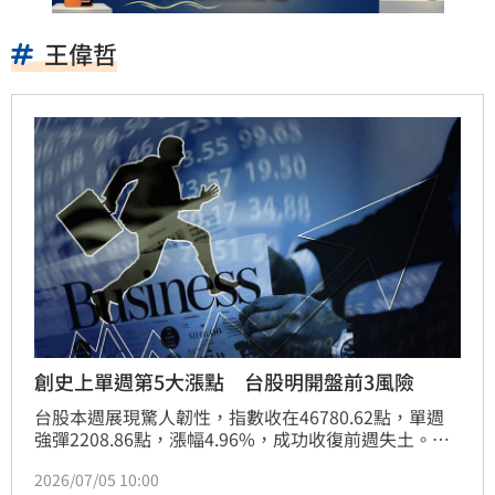
王偉哲
創史上單週第5大漲點 台股明開盤前3風險
台股本週展現驚人韌性，指數收在46780.62點，單週
強彈2208.86點，漲幅4.96%，成功收復前週失土。儘
管三大法人合計賣超，但投信法人連11週買超力挺。玉
2026/07/05 10:00
山科技島基金經理人王偉哲分析，全球AI應用爆發，台