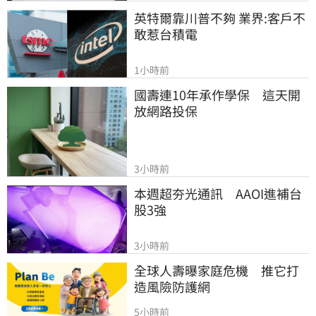
英特爾靠川普不夠 業界:客戶不
敢惹台積電
1小時前
國壽連10年承作學保　這天開
放網路投保
3小時前
本週超夯光通訊　AAOI進補台
股3強
3小時前
全球人壽曝家庭危機　推它打
造風險防護網
5小時前