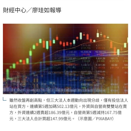
美元，長期看好科技成長股。儘管三大法人動向分歧，
財經中心／廖珪如報導
投信仍連5週加碼。建議投資人聚焦半導體、光通訊等強
勢族群，並留意高檔震盪與聯準會利率政策變數，謹慎
布局優質個股。
雖然收盤再創高點，但三大法人本週動向出現分歧，僅有投信法人
站在買方，連續第5週加碼502.13億元，外資與自營商雙雙站在賣
方，外資連續2週賣超186.39億元，自營商第5週減持167.75億
元，三大法人合計買超147.99億元。（示意圖／PIXABAY）