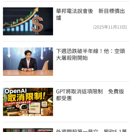
華邦電法說會後 新目標價出
爐
(2025年11月13日)
下週恐跌破半年線！他：空頭
大屠殺剛開始
GPT將取消這項限制　免費版
都受惠
外資開殺第一是它　狠砍5.1萬