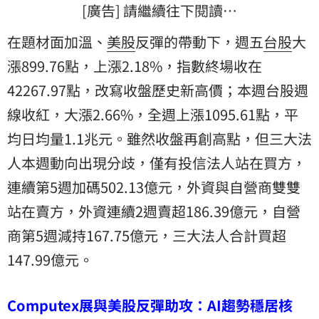
[廣告] 請繼續往下閱讀…
在題材面加溫、
美股
反彈的帶動下，週五
台股
大
漲899.76點，上漲2.18%，指數終場收在
42267.97點，改寫收盤歷史新高價；本週台股週
線收紅，大漲2.66%，全週上漲1095.61點，平
均日均量1.1兆元。雖然收盤再創高點，但三大法
人本週動向出現分歧，僅有投信法人站在買方，
連續第5週加碼502.13億元，外資與自營商雙雙
站在賣方，外資連續2週賣超186.39億元，自營
商第5週減持167.75億元，三大法人合計買超
147.99億元。
Computex展與美股反彈助攻：AI趨勢穩居核