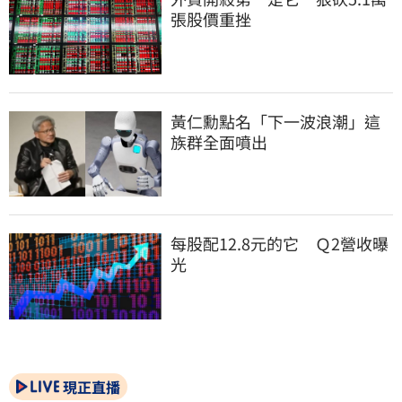
張股價重挫
黃仁勳點名「下一波浪潮」這
族群全面噴出
每股配12.8元的它　Ｑ2營收曝
光
現正直播