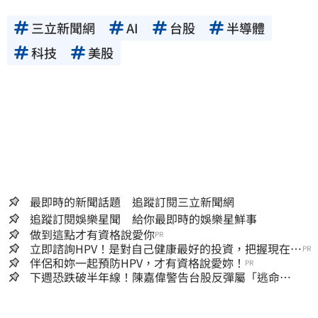
三立新聞網
AI
台股
半導體
科技
美股
最即時的新聞話題 追蹤訂閱三立新聞網
追蹤訂閱娛樂星聞 給你最即時的娛樂星鮮事
做到這點才有資格說愛你
PR
立即諮詢HPV！是對自己健康最好的投資，把握現在不
PR
嫌晚！
伴侶和妳一起預防HPV，才有資格說愛妳！
PR
下週恐跌破半年線！陳嘉偉警告台股反彈屬「逃命
波」：空頭大屠殺剛開始