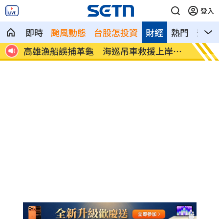
登入
即時
颱風動態
台股怎投資
財經
熱門
影音
不
高雄漁船誤捕革龜 海巡吊車救援上岸安
富邦交
置
湯