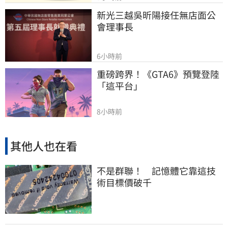
新光三越吳昕陽接任無店面公
會理事長
6小時前
重磅跨界！《GTA6》預覽登陸
「這平台」
8小時前
其他人也在看
不是群聯！ 記憶體它靠這技
術目標價破千