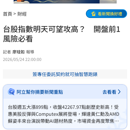
首頁
財經
看新聞換好禮
台股指數明天可望攻高？ 開盤前1
風險必看
記者
廖珪如
報導
2026/05/24 22:00:00
簽專任委託契約就可抽智慧跑錶
阿立幫你摘要新聞重點
去看看
台股週五大漲899點，收盤42267.97點創歷史新高！受
惠美股反彈與Computex展將登場，輝達黃仁勳及AMD
蘇姿丰來台演說帶動AI題材熱度，市場資金再度聚焦。
專家指出，全球半導體市場規模預計於2030年突破1.5兆