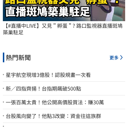
【#直播中LIVE】又見＂孵蛋＂? 路口監視器直播斑鳩
築巢駐足
熱門新聞
更多
星宇航空現增3億股！認股規畫一次看
新／四指齊揚！台指期飆破500點
一張百萬太貴！他公開高價股買法：賺30萬
台股風向變了！他點3改變：資金往這族群