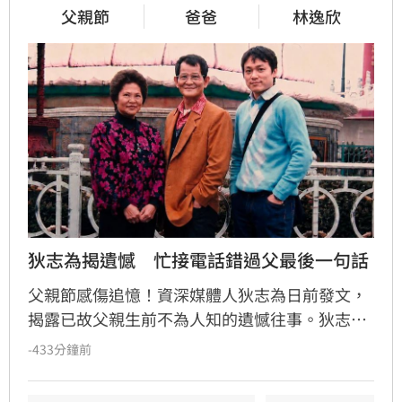
父親節
爸爸
林逸欣
狄志為揭遺憾　忙接電話錯過父最後一句話
父親節感傷追憶！資深媒體人狄志為日前發文，
揭露已故父親生前不為人知的遺憾往事。狄志為
透露，父親一生以海為家，兩人相處時間極少，
-433分鐘前
甚至錯過他的婚禮。直到父親罹患胃癌末期，才
坦承當年曾悄悄現身婚宴現場，因愧對家人只敢