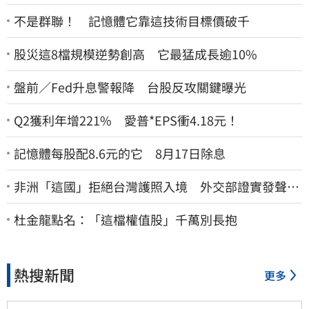
不是群聯！ 記憶體它靠這技術目標價破千
股災這8檔規模逆勢創高 它最猛成長逾10%
盤前／Fed升息警報降 台股反攻關鍵曝光
Q2獲利年增221% 愛普*EPS衝4.18元！
記憶體每股配8.6元的它 8月17日除息
非洲「這國」拒絕台灣護照入境 外交部證實發聲
了：持續交涉聯繫
杜金龍點名：「這檔權值股」千萬別長抱
熱搜新聞
更多