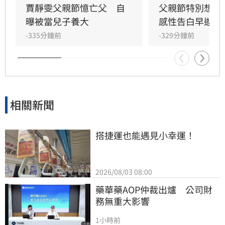
在門外落淚。最讓狄志為心碎的是，當年陪病重
賈靜雯父親節憶亡父　自
父親節特別想他
父親曬太陽時，自己因忙於接工作電話而忽視了
曝被當兒子養大
感性告白早逝父
父親，沒想到那竟是父子最後的相處，父親回房
-335分鐘前
-329分鐘前
後便陷入永眠。這段錯過的對話成為他20年來心
中最深的遺憾，他以此感嘆，有些電話晚點接沒
關係，但錯過的親情與話語，可能再也無法挽
回，呼籲大眾珍惜身邊親人。
相關新聞
搭捷運也能遇見小幸運！
2026/08/03 08:00
藥華藥AOP仲裁出爐　公司財
務無重大影響
1小時前