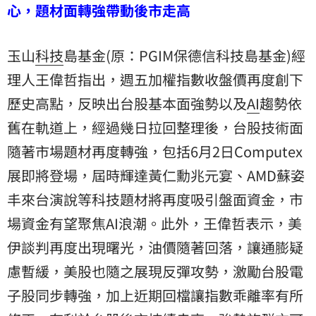
心，題材面轉強帶動後市走高
玉山
科技
島基金(原：PGIM保德信科技島基金)經
理人王偉哲指出，週五加權指數收盤價再度創下
歷史高點，反映出台股基本面強勢以及
AI
趨勢依
舊在軌道上，經過幾日拉回整理後，台股技術面
隨著市場題材再度轉強，包括6月2日Computex
展即將登場，屆時輝達黃仁勳兆元宴、AMD蘇姿
丰來台演說等科技題材將再度吸引盤面資金，市
場資金有望聚焦AI浪潮。此外，王偉哲表示，美
伊談判再度出現曙光，油價隨著回落，讓通膨疑
慮暫緩，美股也隨之展現反彈攻勢，激勵台股電
子股同步轉強，加上近期回檔讓指數乖離率有所