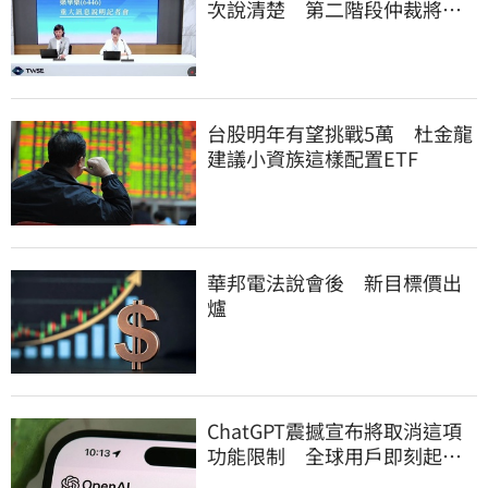
次說清楚 第二階段仲裁將聲
請撤銷
台股明年有望挑戰5萬 杜金龍
建議小資族這樣配置ETF
華邦電法說會後 新目標價出
爐
ChatGPT震撼宣布將取消這項
功能限制 全球用戶即刻起
「免費」用到飽