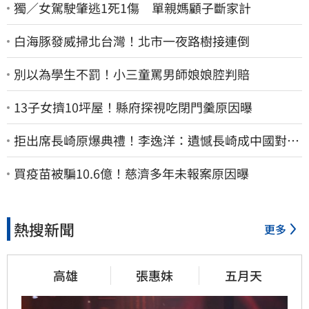
獨／女駕駛肇逃1死1傷 單親媽顧子斷家計
白海豚發威掃北台灣！北市一夜路樹接連倒
別以為學生不罰！小三童罵男師娘娘腔判賠
13子女擠10坪屋！縣府探視吃閉門羹原因曝
拒出席長崎原爆典禮！李逸洋：遺憾長崎成中國對台
實施法律戰的執行工具
買疫苗被騙10.6億！慈濟多年未報案原因曝
熱搜新聞
更多
高雄
張惠妹
五月天