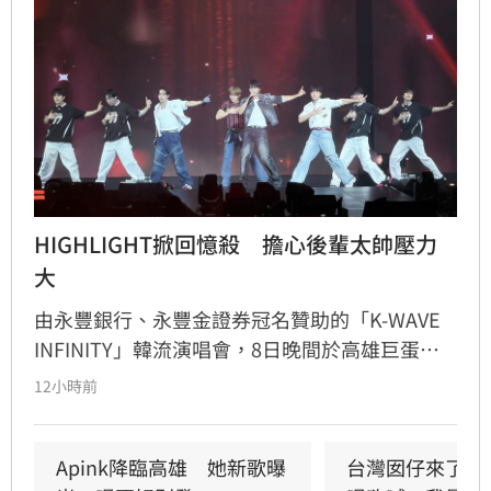
HIGHLIGHT掀回憶殺　擔心後輩太帥壓力
大
由永豐銀行、永豐金證券冠名贊助的「K-WAVE 
INFINITY」韓流演唱會，8日晚間於高雄巨蛋熱
力開唱，集結NEWBEAT、FLARE U、CRAVITY、
12小時前
Apink及HIGHLIGHT五組人氣韓星，從新生代團
體到韓流經典代表接力登台，滿場粉絲高舉手燈
熱情應援，尖叫與歡呼聲一路未停，最後由
Apink降臨高雄　她新歌曝
台灣囡仔來了　