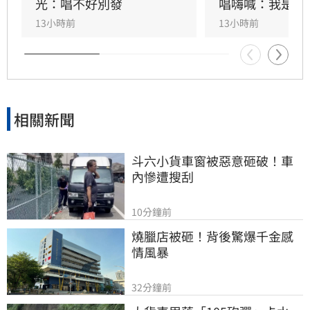
HIGHLIGHT壓軸接管舞台，將現場氣氛推向最高
光：唱不好別發
唱嗨喊：我是誰
潮。
13小時前
13小時前
相關新聞
斗六小貨車窗被惡意砸破！車
內慘遭搜刮
10分鐘前
燒臘店被砸！背後驚爆千金感
情風暴
32分鐘前