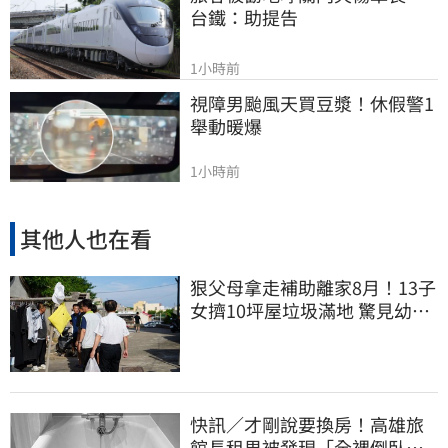
台鐵：助提告
1小時前
視障男颱風天買豆漿！休假警1
舉動暖爆
1小時前
其他人也在看
狠父母拿走補助離家8月！13子
女擠10坪屋垃圾滿地 驚見幼童
深夜遊蕩
快訊／才剛說要換房！高雄旅
館長租男被發現「全裸倒臥浴