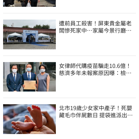
遭前員工殺害！屏東貴金屬老
闆慘死家中…家屬今景行廳低
調送別最後一程
女律師代購疫苗騙走10.6億！
慈濟多年未報案原因曝：檢警
上門才知被騙
北市19歲少女家中產子！死嬰
藏毛巾伴屍數日 提袋進派出所
嚇壞警員