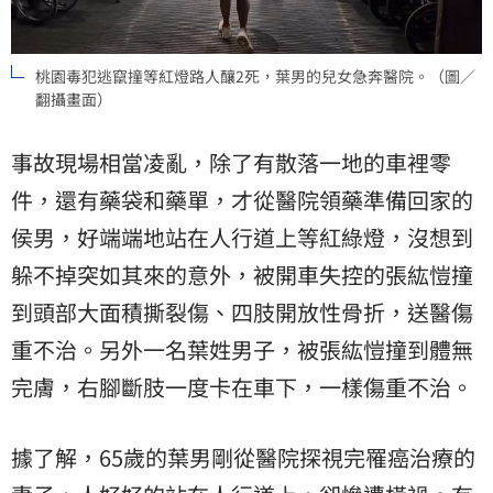
桃園毒犯逃竄撞等紅燈路人釀2死，葉男的兒女急奔醫院。（圖／
翻攝畫面）
事故現場相當凌亂，除了有散落一地的車裡零
件，還有藥袋和藥單，才從醫院領藥準備回家的
侯男，好端端地站在人行道上等紅綠燈，沒想到
躲不掉突如其來的意外，被開車失控的張紘愷撞
到頭部大面積撕裂傷、四肢開放性骨折，送醫傷
重不治。另外一名葉姓男子，被張紘愷撞到體無
完膚，右腳斷肢一度卡在車下，一樣傷重不治。
據了解，65歲的葉男剛從醫院探視完罹癌治療的