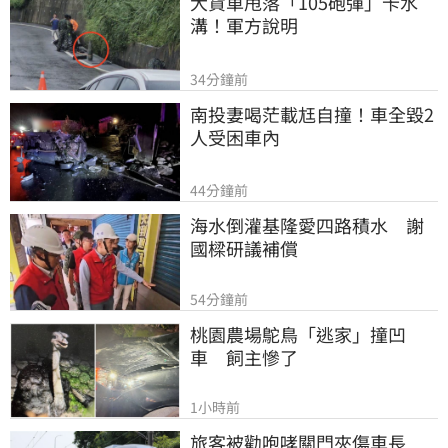
大貨車甩落「105砲彈」卡水
溝！軍方說明
34分鐘前
南投妻喝茫載尪自撞！車全毀2
人受困車內
44分鐘前
海水倒灌基隆愛四路積水　謝
國樑研議補償
54分鐘前
桃園農場鴕鳥「逃家」撞凹
車　飼主慘了
1小時前
旅客被勸咆哮關門夾傷車長　