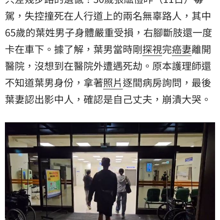
駕
，失控撞死在人行道上的兩名無辜路人，其中
65歲的葉姓男子身體嚴重受損，右腳斷肢還一度
卡在車下。據了解，葉男當時剛
探視
完
癌妻
離開
醫院
，沒想到在醫院外遭遇死劫。原本護理師還
不知道葉男身份，拿著
照片
逐間病房詢問，最後
葉妻認出影中人，確認是自己丈夫，崩潰大哭。