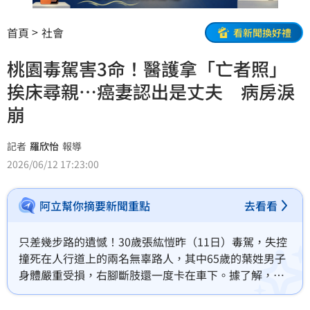
首頁
社會
看新聞換好禮
桃園毒駕害3命！醫護拿「亡者照」
挨床尋親…癌妻認出是丈夫 病房淚
崩
記者
羅欣怡
報導
2026/06/12 17:23:00
阿立幫你摘要新聞重點
去看看
只差幾步路的遺憾！30歲張紘愷昨（11日）毒駕，失控
撞死在人行道上的兩名無辜路人，其中65歲的葉姓男子
身體嚴重受損，右腳斷肢還一度卡在車下。據了解，葉
男當時剛探視完癌妻離開醫院，沒想到在醫院外遭遇死
劫。原本護理師還不知道葉男身份，拿著照片逐間病房