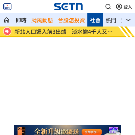
登入
即時
颱風動態
台股怎投資
社會
熱門
影音
又奪
父親出軌自己閨密！鐵肺歌后辛酸人生曝
里長表
光