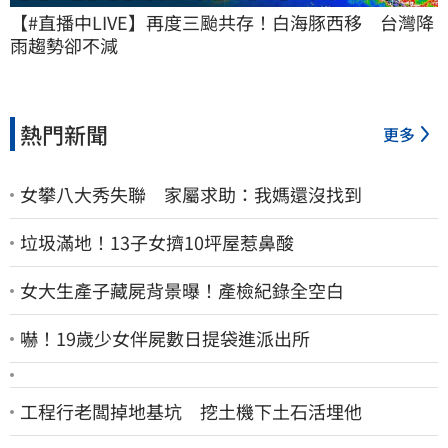
【#直播中LIVE】再度三颱共存！白海豚西移　台灣降
雨趨勢卻不減
熱門新聞
更多
女攀八大秀失聯 家屬求助：我媽還沒找到
垃圾滿地！13子女擠10坪屋惹鼻酸
女大生產子藏屍背景曝！產檢紀錄全空白
嚇！19歲少女伴屍數日提袋進派出所
工程行老闆掉地基坑 挖土機下土石活埋他