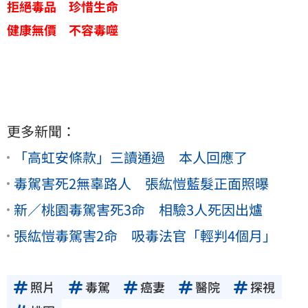
拒絕毒品 珍惜生命
健康無價 不容毒噬
更多新聞：
「高虹安條款」三讀通過 本人回應了
毒駕害死2無辜路人 張紘愷藍髮正面照曝
新／桃園毒駕害死3命 相驗3人死因出爐
張紘愷毒駕害2命 吸毒法官「輕判4個月」
照片
毒駕
癌妻
醫院
探視