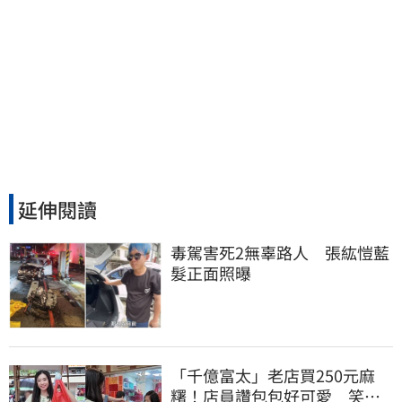
延伸閱讀
毒駕害死2無辜路人　張紘愷藍
髮正面照曝
「千億富太」老店買250元麻
糬！店員讚包包好可愛 笑