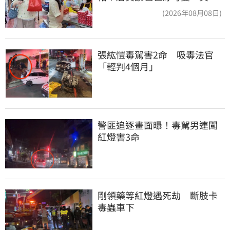
回：我自己做的
(2026年08月08日)
張紘愷毒駕害2命　吸毒法官
「輕判4個月」
警匪追逐畫面曝！毒駕男連闖
紅燈害3命
剛領藥等紅燈遇死劫　斷肢卡
毒蟲車下