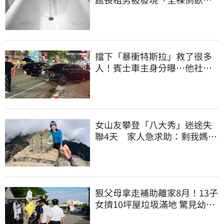
缸」身亡
擋下「暴衝特斯拉」救了很多
人！賓士車主身分曝…他社群
擁1.4萬追蹤
女山友攀登「八大秀」迷途失
聯4天 家人急求助：剩我媽還
沒找到
狠父母拿走補助離家8月！13子
女擠10坪屋垃圾滿地 驚見幼童
深夜遊蕩