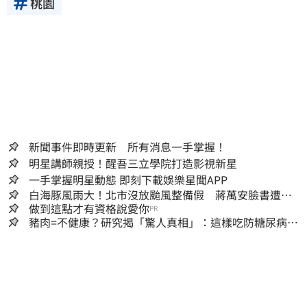
桃園
新聞事件即時更新 所有消息一手掌握！
明星講師親授！醒吾三立學院打造影視新星
一手掌握明星動態 即刻下載娛樂星聞APP
白海豚風雨大！北市沒放颱風整備假 蔣萬安臉書遭網
友灌爆：標準在哪？
做到這點才有資格說愛你
PR
豬肉=不健康？研究揭「驚人真相」：這樣吃防糖尿病、
降膽固醇