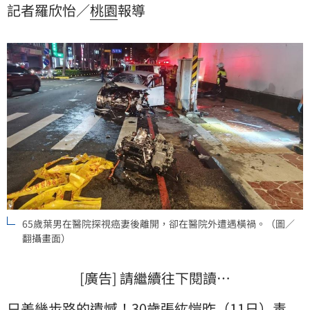
記者羅欣怡／
桃園
報導
詢問，最後葉妻認出影中人，確認是自己丈夫，崩潰大
哭。
65歲葉男在醫院探視癌妻後離開，卻在醫院外遭遇橫禍。（圖／
翻攝畫面）
[廣告] 請繼續往下閱讀…
只差幾步路的遺憾！30歲張紘愷昨（11日）
毒