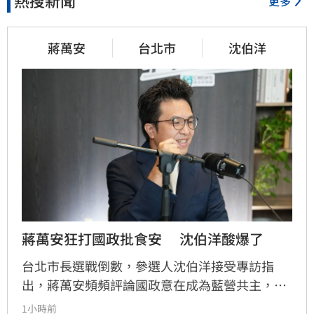
熱搜新聞
更多
蔣萬安
台北市
沈伯洋
蔣萬安狂打國政批食安　 沈伯洋酸爆了
台北市長選戰倒數，參選人沈伯洋接受專訪指
出，蔣萬安頻頻評論國政意在成為藍營共主，更
質疑其拋出的食安議題劍指台中市長盧秀燕。沈
1小時前