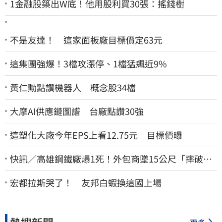
1金融股築出W底！他用股利買30張：搖錢樹
不是友達！ 這家面板廠目標價定63元
這集團強爆！3檔攻漲停、1檔猛飆近9%
黃仁勳點讚機器人 概念股34檔
大摩AI供應鏈圖譜 台廠點讚30強
這塑化大廠今年EPS上看12.75元 目標價曝
快訊／高雄鋼鐵廠爆1死！外包商墜15公尺「摔破頭
亡」
宏都拉斯哭了！ 友邦白蝦換這國上場