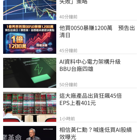
失敗」策略
40分鐘前
他買0050暴賺1200萬　預告出
清日
45分鐘前
AI資料中心電力架構升級　
BBU台廠四雄
50分鐘前
這大廠產品出貨狂飆45倍　
EPS上看401元
1小時前
相信黃仁勳？喊逢低買AI股績
效曝光