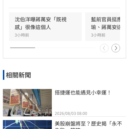
伯洋強調，作為市長應專注市民需求，而非追求
聲勢。沈伯洋並表示將按節奏發布政見，目標爭
取過半選民認同，並分享訪美考察交通與都更的
沈伯洋曝蔣萬安「既視
藍前官員挺應佳
寶貴經驗，展現務實治理態度，爭取台北市民支
感」很像這個人
瑜、蔣萬安送祝
持。
3小時前
3小時前
相關新聞
搭捷運也能遇見小幸運！
2026/08/03 08:00
美股崩盤將至？歷史揭「永不