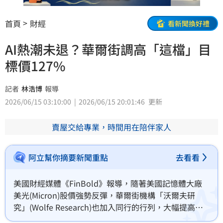
首頁
財經
看新聞換好禮
AI熱潮未退？華爾街調高「這檔」目
標價127%
記者
林浩博
報導
2026/06/15 03:10:00
2026/06/15 20:01:46
更新
賣屋交給專業，時間用在陪伴家人
阿立幫你摘要新聞重點
去看看
美國財經媒體《FinBold》報導，隨著美國記憶體大廠
美光(Micron)股價強勢反彈，華爾街機構「沃爾夫研
究」(Wolfe Research)也加入同行的行列，大幅提高了
美光的12個月目標價。