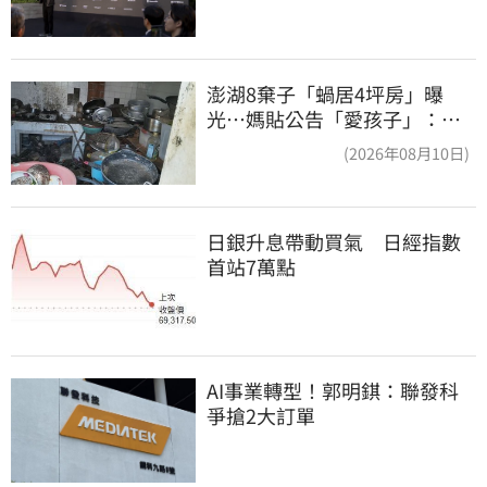
澎湖8棄子「蝸居4坪房」曝
光⋯媽貼公告「愛孩子」：還
平靜生活！網炸鍋
(2026年08月10日)
日銀升息帶動買氣　日經指數
首站7萬點
AI事業轉型！郭明錤：聯發科
爭搶2大訂單