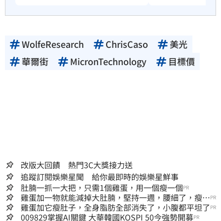
WolfeResearch
ChrisCaso
美光
華爾街
MicronTechnology
目標價
改版大回饋 熱門3C大獎接力送
追蹤訂閱娛樂星聞 給你最即時的娛樂星鮮事
肚腩一抓一大把，只需1個雞蛋，用一個瘦一個
PR
雞蛋加一物就能減掉大肚腩，堅持一週，腰細了，瘦到
PR
你懷疑人生！
雞蛋加它瘦肚子，全身脂肪全部消失了，小腹都平坦了
PR
009829掌握AI關鍵 大華韓國KOSPI 50今強勢開募
PR