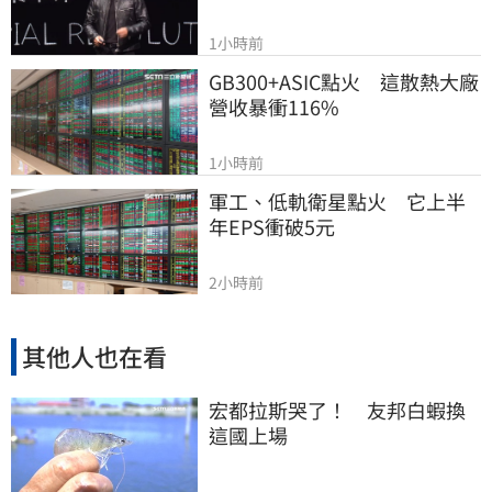
1小時前
GB300+ASIC點火　這散熱大廠
營收暴衝116%
1小時前
軍工、低軌衛星點火　它上半
年EPS衝破5元
2小時前
其他人也在看
宏都拉斯哭了！ 友邦白蝦換
這國上場