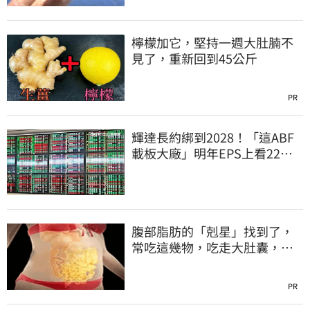
檸檬加它，堅持一週大肚腩不
見了，重新回到45公斤
PR
輝達長約綁到2028！「這ABF
載板大廠」明年EPS上看22
元 目標價至1000元
腹部脂肪的「剋星」找到了，
常吃這幾物，吃走大肚囊，瘦
出小蠻腰
PR