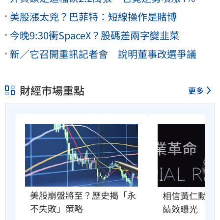
美股漲太兇？巴菲特：短線操作是賭博
今晚9:30衝SpaceX？股碼差兩字變韭菜
新／它召開重訊記者會 說明董事改選爭議
財經市場重點
更多
美股崩盤將至？歷史揭「永
相信黃仁勳？喊
不失敗」策略
績效曝光