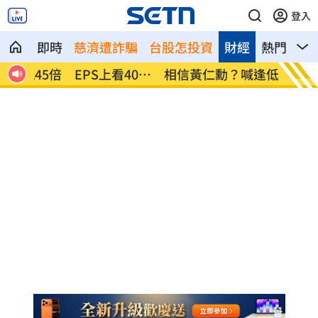
登入
即時
慈濟遭詐騙
台股怎投資
財經
熱門
影
01
相信黃仁勳？喊逢低買AI股績效曝光
兒女蝸