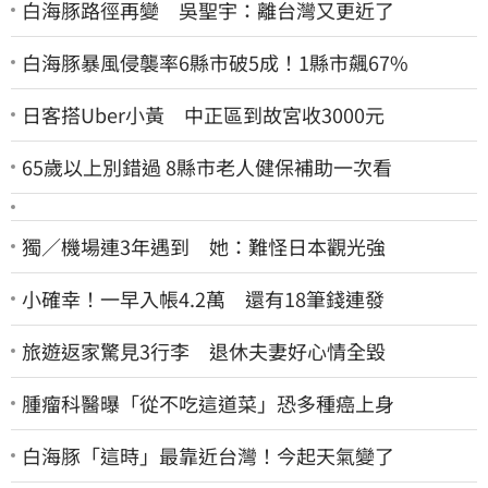
白海豚路徑再變 吳聖宇：離台灣又更近了
白海豚暴風侵襲率6縣市破5成！1縣市飆67%
日客搭Uber小黃 中正區到故宮收3000元
65歲以上別錯過 8縣市老人健保補助一次看
獨／機場連3年遇到 她：難怪日本觀光強
小確幸！一早入帳4.2萬 還有18筆錢連發
旅遊返家驚見3行李 退休夫妻好心情全毀
腫瘤科醫曝「從不吃這道菜」恐多種癌上身
白海豚「這時」最靠近台灣！今起天氣變了