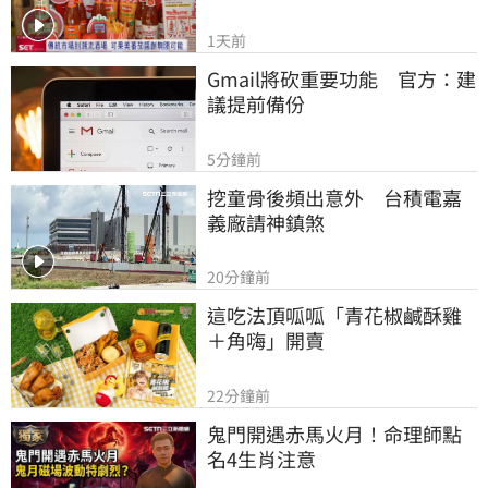
1天前
Gmail將砍重要功能　官方：建
議提前備份
5分鐘前
挖童骨後頻出意外　台積電嘉
義廠請神鎮煞
20分鐘前
這吃法頂呱呱「青花椒鹹酥雞
＋角嗨」開賣
22分鐘前
鬼門開遇赤馬火月！命理師點
名4生肖注意