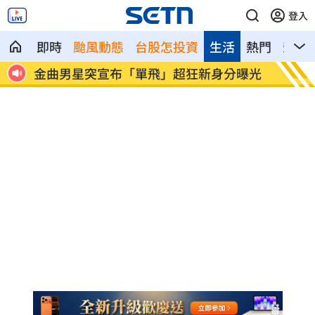
登入
即時
颱風動態
台股怎投資
生活
熱門
影音
金曲男星突宣布「單飛」超狂新身分曝光
Min
舉