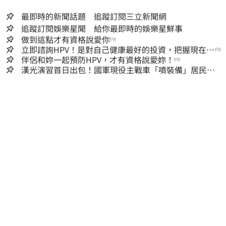
最即時的新聞話題 追蹤訂閱三立新聞網
追蹤訂閱娛樂星聞 給你最即時的娛樂星鮮事
做到這點才有資格說愛你
PR
立即諮詢HPV！是對自己健康最好的投資，把握現在不
PR
嫌晚！
伴侶和妳一起預防HPV，才有資格說愛妳！
PR
漢光演習首日出包！國軍現役主戰車「噴裝備」居民撿
到零件…軍方說話了