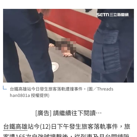
台鐵高雄站今日發生旅客落軌遭撞事件。(圖／Threads
han0801a 授權提供)
[廣告] 請繼續往下閱讀…
台鐵
高雄
站今(12)日下午發生旅客落軌事件，旅
客遭165次自強號撞擊後，從列車及月台間縫隙