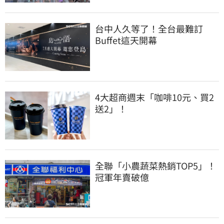
台中人久等了！全台最難訂
Buffet這天開幕
4大超商週末「咖啡10元、買2
送2」！
全聯「小農蔬菜熱銷TOP5」！
冠軍年賣破億