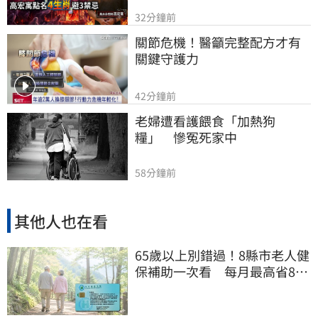
32分鐘前
關節危機！醫籲完整配方才有
關鍵守護力
42分鐘前
老婦遭看護餵食「加熱狗
糧」　慘冤死家中
58分鐘前
其他人也在看
65歲以上別錯過！8縣市老人健
保補助一次看 每月最高省826
元