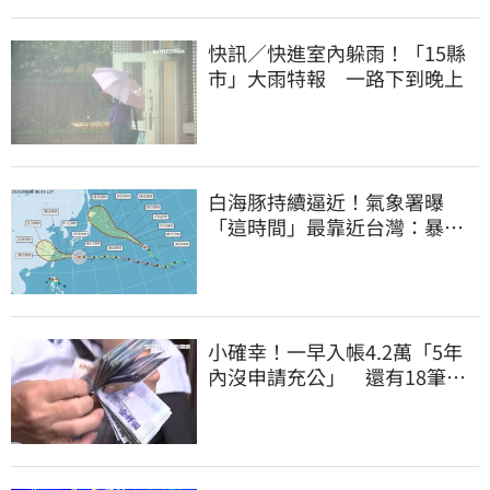
快訊／快進室內躲雨！「15縣
市」大雨特報 一路下到晚上
白海豚持續逼近！氣象署曝
「這時間」最靠近台灣：暴風
圈來襲了
小確幸！一早入帳4.2萬「5年
內沒申請充公」 還有18筆錢
連發到8月底