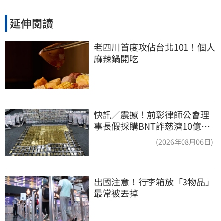
延伸閱讀
老四川首度攻佔台北101！個人
麻辣鍋開吃
快訊／震撼！前彰律師公會理
事長假採購BNT詐慈濟10億、
洗錢囤232kg黃金
(2026年08月06日)
出國注意！行李箱放「3物品」
最常被丟掉