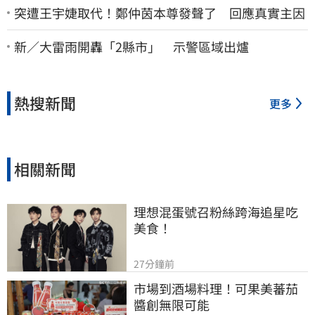
突遭王宇婕取代！鄭仲茵本尊發聲了 回應真實主因
新／大雷雨開轟「2縣市」 示警區域出爐
熱搜新聞
更多
相關新聞
理想混蛋號召粉絲跨海追星吃
美食！
27分鐘前
市場到酒場料理！可果美蕃茄
醬創無限可能