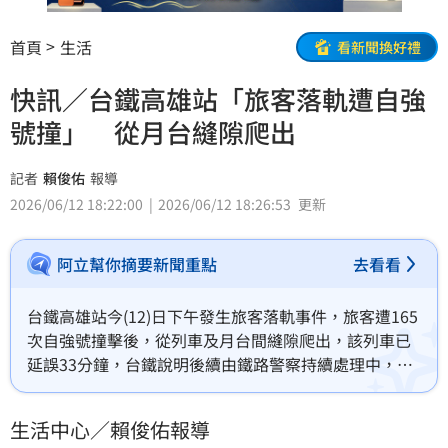
首頁
生活
看新聞換好禮
快訊／台鐵高雄站「旅客落軌遭自強
號撞」 從月台縫隙爬出
記者
賴俊佑
報導
2026/06/12 18:22:00
2026/06/12 18:26:53
更新
阿立幫你摘要新聞重點
去看看
台鐵高雄站今(12)日下午發生旅客落軌事件，旅客遭165
次自強號撞擊後，從列車及月台間縫隙爬出，該列車已
延誤33分鐘，台鐵說明後續由鐵路警察持續處理中，目
前高雄站上下行列車可正常行駛。（賴俊佑）
生活中心／賴俊佑報導