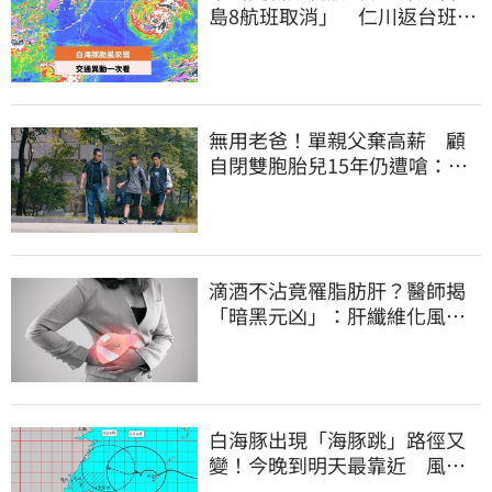
島8航班取消」 仁川返台班機
提前1天起飛
無用老爸！單親父棄高薪 顧
自閉雙胞胎兒15年仍遭嗆：怎
不教好再帶出門
滴酒不沾竟罹脂肪肝？醫師揭
「暗黑元凶」：肝纖維化風險
暴增3.77倍！
白海豚出現「海豚跳」路徑又
變！今晚到明天最靠近 風雨
搖滾區曝光