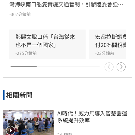
灣海峽南口船隻實施交通管制，引發陸委會強烈
反彈。陸委會批評中方聲明粗暴且漠視國際法，
-307分鐘前
強調中共無權管轄台灣海域，並請北京當局恪守
規範、管好自家防颱事宜，「不必越俎代庖」。
鄭麗文脫口稱「台灣從來
宏都拉斯蝦農嗆
也不是一個國家」
付20%關稅賣台
-275分鐘前
-23分鐘前
相關新聞
AI時代！威力馬導入智慧營運
系統提升效率
2小時前