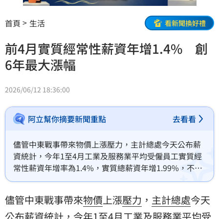
首頁
生活
看新聞換好禮
前4月實質經常性薪資年增1.4% 創
6年最大漲幅
2026/06/12 18:36:00
阿立幫你摘要新聞重點
去看看
儘管中東戰事帶來物價上漲壓力，主計總處今天公布薪
資統計，今年1至4月工業及服務業平均受僱員工實質經
常性薪資年增率為1.4%，實質總薪資年增1.99%，不只
成長速度高過物價，更分別創下近6年及近8年最大漲
幅。
儘管中東戰事帶來
物價
上漲
壓力
，
主計總處
今天
公布
薪資
統計，今年1至4月
工業
及
服務業
平均受