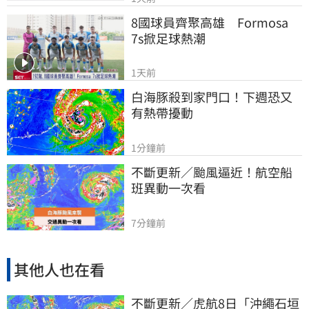
8國球員齊聚高雄　Formosa 
7s掀足球熱潮
1天前
白海豚殺到家門口！下週恐又
有熱帶擾動
1分鐘前
不斷更新／颱風逼近！航空船
班異動一次看
7分鐘前
其他人也在看
不斷更新／虎航8日「沖繩石垣