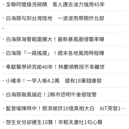
全聯阿嬤級洗碗精 客人讚去油力強用45年
白海豚勾到台灣陸地 一波波雨帶開炸北部
白海豚海警範圍擴大！最新暴風圈侵襲率曝
白海豚「一路搖擺」！週末各地風雨時程曝
奉獻醫學研究逾40年！林慶順教授不幸離世
小確幸！一早入帳4.2萬 還有18筆錢連發
白海豚颱風逼近！2縣市恐明午後發陸警
藍曾嗆陳時中！慈濟被詐10億真相大白 AIT突發1文
酸爆…他笑：真的很會
想生女兒卻連生10寶！年輕夫妻吐1句心聲