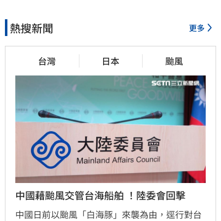
熱搜新聞
更多
台灣
日本
颱風
中國藉颱風交管台海船舶 ！陸委會回擊
中國日前以颱風「白海豚」來襲為由，逕行對台