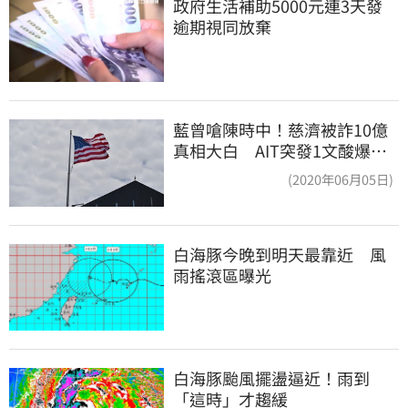
政府生活補助5000元連3天發 
逾期視同放棄
藍曾嗆陳時中！慈濟被詐10億
真相大白 AIT突發1文酸爆…
他笑：真的很會
(2020年06月05日)
白海豚今晚到明天最靠近　風
雨搖滾區曝光
白海豚颱風擺盪逼近！雨到
「這時」才趨緩