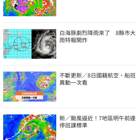
白海豚劇烈降雨來了　8縣市大
雨特報開炸
不斷更新／8日國籍航空、船班
異動一次看
新／颱風逼近！7地區明午前達
停班課標準