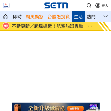
登入
即時
颱風動態
台股怎投資
生活
熱門
影音
一次
中國富婆加60場吻戲 短劇剛上線慘遭下
亡妹慘
架
況