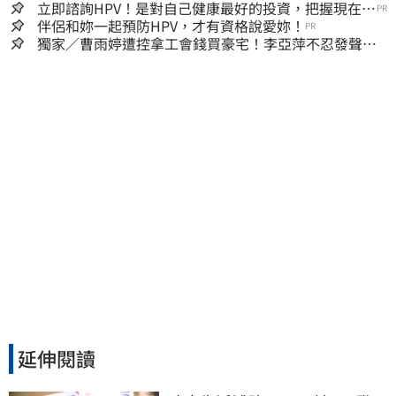
立即諮詢HPV！是對自己健康最好的投資，把握現在不
PR
嫌晚！
伴侶和妳一起預防HPV，才有資格說愛妳！
PR
獨家／曹雨婷遭控拿工會錢買豪宅！李亞萍不忍發聲：
余天管工會都貼錢
延伸閱讀