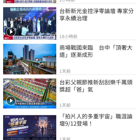
台新新光金控淨零論壇 專家分
享永續治理
18小時前
商場戰國來臨　台中「頂奢大
道」逐漸成形
1天前
台彩父親節推新刮刮樂千萬頭
獎超「爸」氣
1天前
「拍片人的多重宇宙」職涯論
壇9/12登場！
1天前