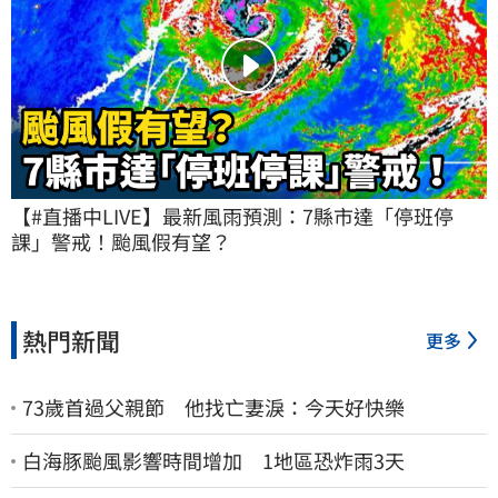
【#直播中LIVE】最新風雨預測：7縣市達「停班停
課」警戒！颱風假有望？
熱門新聞
更多
73歲首過父親節 他找亡妻淚：今天好快樂
白海豚颱風影響時間增加 1地區恐炸雨3天