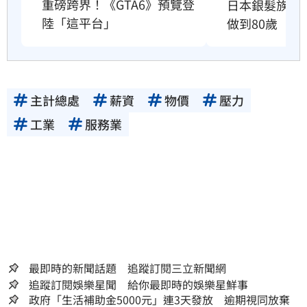
重磅跨界！《GTA6》預覽登
日本銀髮族瘋
陸「這平台」
做到80歲
主計總處
薪資
物價
壓力
工業
服務業
最即時的新聞話題 追蹤訂閱三立新聞網
追蹤訂閱娛樂星聞 給你最即時的娛樂星鮮事
政府「生活補助金5000元」連3天發放 逾期視同放棄