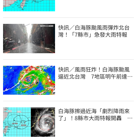
快訊／白海豚颱風雨彈炸北台
灣！「7縣市」急發大雨特報
快訊／風雨狂炸！白海豚颱風
逼近北台灣 7地區明午前達停
班課標準
白海豚擦過近海「劇烈降雨來
了」！8縣市大雨特報開轟 今
明風雨最集中