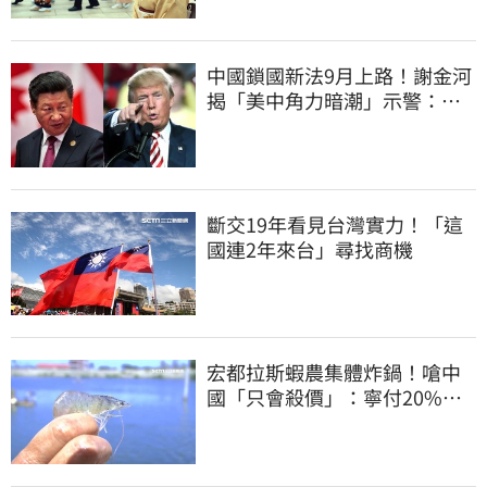
中國鎖國新法9月上路！謝金河
揭「美中角力暗潮」示警：台
灣1類人危險了
斷交19年看見台灣實力！「這
國連2年來台」尋找商機
宏都拉斯蝦農集體炸鍋！嗆中
國「只會殺價」：寧付20%關
稅賣白蝦給台灣