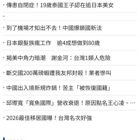
傳患自閉症！19歲泰國王子認在追日本美女
到了機場才知出不去！中國爆鎖國新法
日本銀髮族瘋工作 逾4成想做到80歲
揭美中角力暗潮 謝金河：台灣1類人危險
斷交國200萬磅蝦遭我友邦封殺！業者慘叫
中國出入境新規炸鍋！苦主「被恢復國籍」
邱瓈寬「寬魚國際」營收衰退！原因點名王心凌、楊
丞琳網笑翻：太誠實
2026最佳移居國曝！台灣名次好強