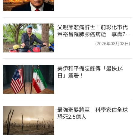
父親節悲痛辭世！前彰化市代
蔡裕昌罹肺腺癌病逝 享壽71
歲
(2026年08月08日)
美伊和平備忘錄傳「最快14
日」簽署！
最強聖嬰將至　科學家估全球
恐死2.5億人