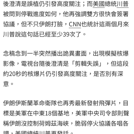
後澄清是誤植仍引發高度關注；而
美國
總統
川普
被問到停戰進度如何，他再強調雙方很快會簽署
協議，但不只伊朗打臉，
CNN
也統計這兩個月來
川普說這句話已經至少39次了。
念稿念到一半突然播出詭異畫面，出現模擬核爆
影像，電視台隨後澄清是「剪輯失誤」，但這段
約20秒的核爆片仍引發高度關注，是否別有深
意。
伊朗伊斯蘭革命衛隊也再秀最新發射飛彈片，目
標是美軍在中東18個基地，美軍中央司令部則聲
稱伊朗沒控制荷姆茲海峽，脆弱停火協議各唱各
調，美國總統川普再發話。