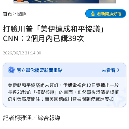
首頁
國際
看新聞換好禮
打臉川普「美伊達成和平協議」
CNN：2個月內已講39次
2026/06/12 21:14:00
阿立幫你摘要新聞重點
去看看
美伊朗和平協議尚未簽訂，伊朗電視台12日竟播出一段
長達20秒的「模擬核爆」的畫面，雖然事後澄清是誤植
仍引發高度關注；而美國總統川普被問到停戰進度如
何，他再強調雙方很快會簽署協議，但不只伊朗打臉，
CNN也統計這兩個月來川普說這句話已經至少39次了。
記者柯雅涵／綜合報導