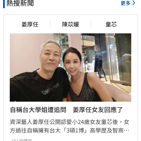
熱搜新聞
更多
姜厚任
陳苡孋
童芯
自稱台大學姐遭追問　姜厚任女友回應了
資深藝人姜厚任公開認愛小24歲女友童芯後，女
方過往自稱擁有台大「3碩1博」高學歷及智商
146等背景引發外界高度質疑。童芯日前於社群
-161分鐘前