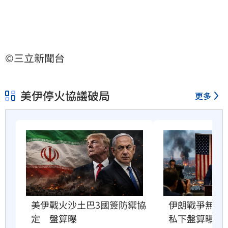
©三立新聞台
美伊停火協議破局
更多
美伊戰火沙土巴3國簽防禦協
伊朗戰爭無解
定　盤算曝
私下盤算曝光