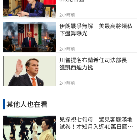
2小時前
伊朗戰爭無解　美最高將領私
下盤算曝光
2小時前
川普提名布蘭希任司法部長　
獲凱西迪力挺
2小時前
其他人也在看
兒探視七旬母 驚見客廳滿地
試卷！才知月入近40萬日圓
真相竟如此感人