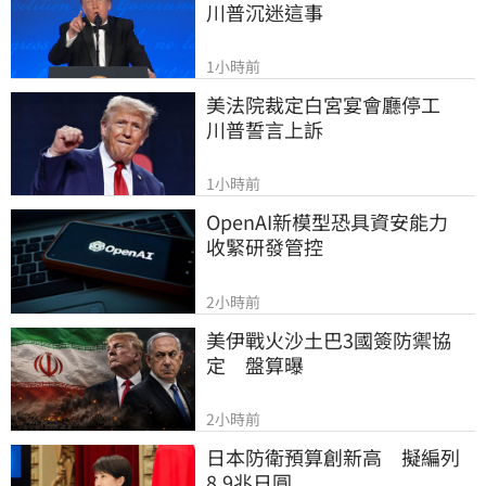
川普沉迷這事
1小時前
美法院裁定白宮宴會廳停工　
川普誓言上訴
1小時前
OpenAI新模型恐具資安能力　
收緊研發管控
2小時前
美伊戰火沙土巴3國簽防禦協
定　盤算曝
2小時前
日本防衛預算創新高　擬編列
8.9兆日圓