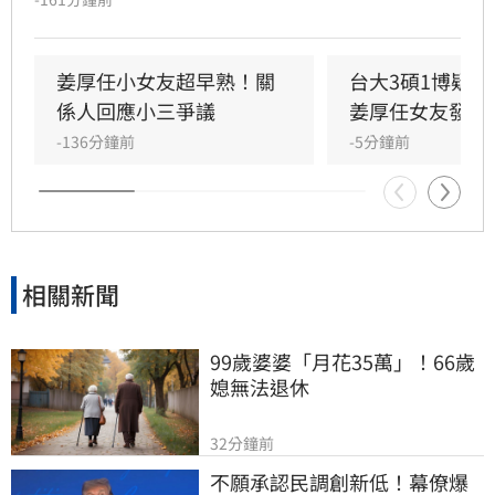
發布千字長文，以「台大學姐」自居暢談邏輯與
真相，試圖回應爭議，卻未提供具體學歷證明文
件，導致話題持續發酵，網友針對其學歷真實性
姜厚任小女友超早熟！關
台大3碩1博疑
仍存有諸多疑問。面對女友身陷輿論風波，姜厚
係人回應小三爭議
姜厚任女友發聲
任展現力挺態度，笑稱兩人的戀情已像偵探片，
-136分鐘前
-5分鐘前
強調對女友背景知情且不擔憂。林宜君
相關新聞
99歲婆婆「月花35萬」！66歲
媳無法退休
32分鐘前
不願承認民調創新低！幕僚爆