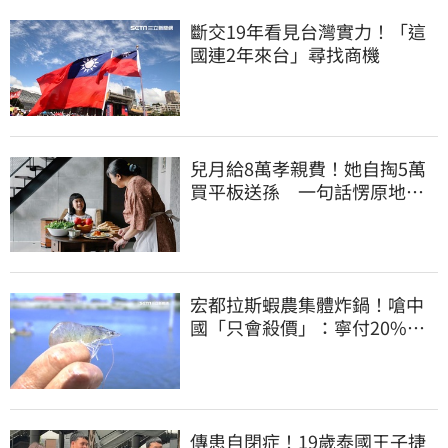
斷交19年看見台灣實力！「這
國連2年來台」尋找商機
兒月給8萬孝親費！她自掏5萬
買平板送孫 一句話愣原地
「傷心不已」
宏都拉斯蝦農集體炸鍋！嗆中
國「只會殺價」：寧付20%關
稅賣白蝦給台灣
傳患自閉症！19歲泰國王子捷