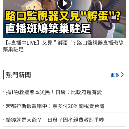
【#直播中LIVE】又見＂孵蛋＂? 路口監視器直播斑鳩
築巢駐足
熱門新聞
更多
捐1物救援熊本災民！日網：比政府還有愛
宏都拉斯蝦農嗆中：寧多付20%關稅賣台灣
給錢就是大爺？ 日母子因孝親費激烈爭吵