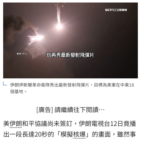
伊朗伊斯蘭革命衛隊秀出最新發射飛彈片，目標為美軍在中東18
個基地。
[廣告] 請繼續往下閱讀…
美
伊朗
和平協議尚未簽訂，伊朗電視台12日竟播
出一段長達20秒的「模擬
核爆
」的畫面，雖然事