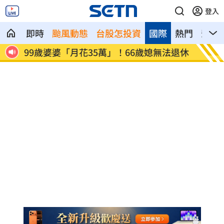
登入
即時
颱風動態
台股怎投資
國際
熱門
影音
秒結
99歲婆婆「月花35萬」！66歲媳無法退休
外野僅
標