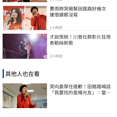
曹雨婷哭揭幫田路路好幾次　
連借據都沒寫
1小時前
才說恨她！川普社群影片狂用
泰勒絲新歌
2小時前
其他人也在看
突向姜厚任道歉！田路路喊話
「我要找的是楊光友」：當時
太衝動