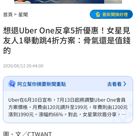
首頁
星聞
看新聞換好禮
想退Uber One反拿5折優惠！女星見
友人1舉動跳4折方案：骨氣還是值錢
的
2026/06/12 20:44:00
阿立幫你摘要新聞重點
去看看
Uber在6月10日宣布，7月13日起將調整Uber One會員
方案價格，月費由120元調升至199元，年費則由1200元
漲到1990元，漲幅約66%。對此，女星葉欣眉分享，她
原本想取消Uber One，系統卻祭出5折續訂優惠留人，
因此她忍不住再次訂閱，結果朋友選擇不續訂，反而出
圖、文／CTWANT