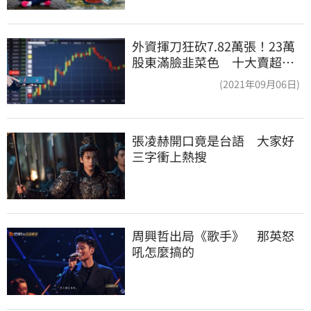
外資揮刀狂砍7.82萬張！23萬
股東滿臉韭菜色 十大賣超個
股一次看
(2021年09月06日)
張凌赫開口竟是台語　大家好
三字衝上熱搜
周興哲出局《歌手》　那英怒
吼怎麼搞的