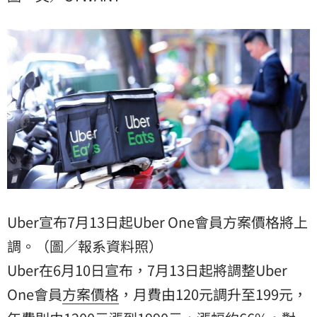
現4折優惠通知，讓她氣得直呼後悔。
Uber宣布7月13日起Uber One會員方案價格將上
調。（圖／報系資料照）
Uber在6月10日宣布，7月13日起將調整Uber
One會員
方案
價格
，月費由120元調升至199元，