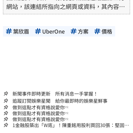
網站，該連結所指向之網頁或資料，其內容均
為所連結網站提供，相關權利均為該網站、內
容提供者或合法權利人所有，三立集團不擔保
葉欣眉
UberOne
方案
價格
其真實性、正確性、即時性、完整性或合法
性。三立新聞網所提供的資訊內容，若其著作
權不屬於三立集團所有，使用者未取得內容提
供者（著作權人）許可之前，亦不得擅自轉
貼、重製、變更、散布，否則概由使用者自負
全責。
新聞事件即時更新 所有消息一手掌握！
追蹤訂閱娛樂星聞 給你最即時的娛樂星鮮事
做到這點才有資格說愛你
PR
做到這點才有資格說愛你
PR
做到這點才有資格說愛你
PR
1金融股築出「W底」！陳重銘用股利買回30張：堅固穩
定的搖錢樹