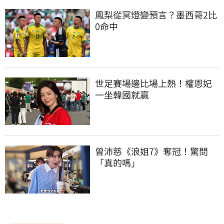
鳳梨從冥燈變預言？墨西哥2比
0命中
世足賽場邊比場上熱！權恩妃
一坐韓國就贏
曾沛慈《浪姐7》奪冠！驚問
「真的嗎」