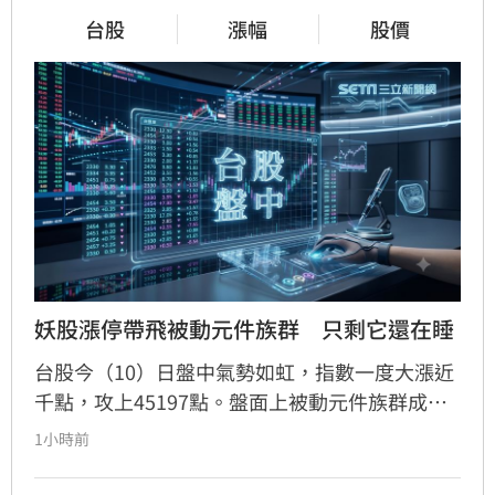
台股
漲幅
股價
妖股漲停帶飛被動元件族群　只剩它還在睡
台股今（10）日盤中氣勢如虹，指數一度大漲近
千點，攻上45197點。盤面上被動元件族群成為
市場焦點，其中禾伸堂強勢攻上漲停板，帶動國
1小時前
巨、華新科及大毅等個股同步走高，族群幾乎全
面噴出。然而，儘管被動元件類股漲勢凌厲，唯