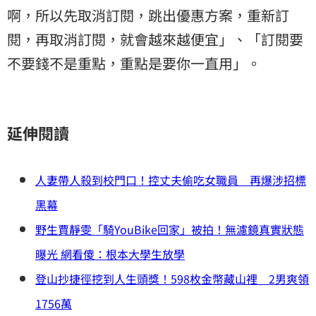
啊，所以先取消訂閱，跳出優惠方案，重新訂
閱，再取消訂閱，就會越來越便宜」、「訂閱要
不要錢不是重點，重點是要你一直用」。
延伸閱讀
人妻帶人殺到校門口！控丈夫偷吃女職員 再爆涉招標
黑幕
野生賈靜雯「騎YouBike回家」被拍！無濾鏡真實狀態
曝光 網看傻：根本大學生放學
登山抄捷徑挖到人生頭獎！598枚金幣藏山裡 2男爽領
1756萬