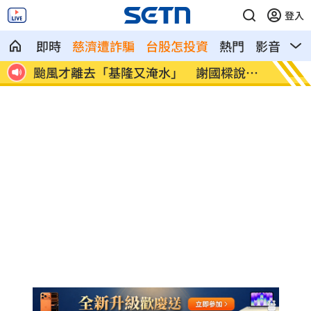
登入
即時
慈濟遭詐騙
台股怎投資
熱門
影音
熱
說話
珠寶店百萬金飾離奇消失 小偷竟是他
哥倫比