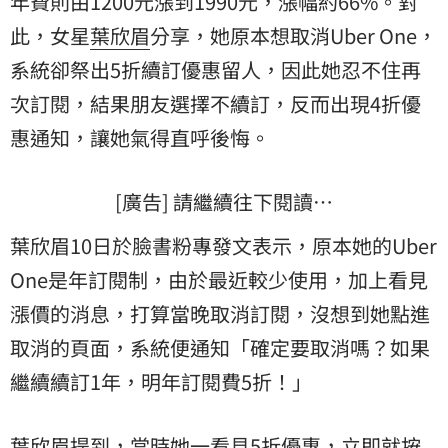
年費則由1200元漲到1990元，漲幅約66%。對
此，女星
葉欣眉
分享，她原本想取消Uber One，
系統卻祭出5折續訂優惠留人，因此她忍不住再
次訂閱，結果朋友選擇不續訂，反而出現4折優
惠通知，讓她氣得直呼後悔。
[廣告] 請繼續往下閱讀…
葉欣眉10日於臉書粉專發文表示，原本她的Uber
One是年訂閱制，由於最近較少使用，加上看見
漲價的消息，打算當晚取消訂閱，沒想到她點進
取消的頁面，系統便通知「確定要取消嗎？如果
繼續續訂1年，明年訂閱費5折！」
葉欣眉提到，當時她一看見5折優惠，立即就按