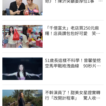
奇》！陳沂突籲姜厚任1事 親
揭2疑點
「千億富太」老店買250元麻
糬！店員讚包包好可愛 笑
回：我自己做的
51歲長這樣不科學！曾馨瑩挖
空馬甲戰袍洩曲線 90秒片掀
千人朝聖
不幹演員了！甜美女星證實轉
行「改開計程車」 驚人收入
全說了