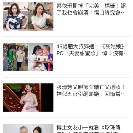
蔡依珊撕掉「完美」標籤！認
了我也會崩潰：傷口終究會癒
合
46歲肥大叔猝逝！《灰姑娘》
PO「夫妻甜蜜照」 悼：沒有病
痛了
張清芳父親節罕曬亡父遺照！
神似五官引網熱議 回憶當年
演出哭到不行
博士女友小一就看《珍珠傳