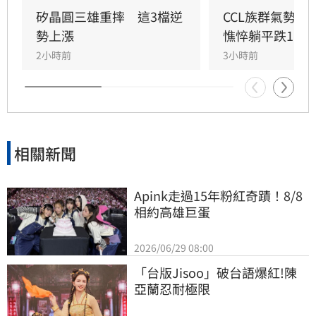
獨斐成表現疲軟，逆勢小跌0.49%，成為派對中
矽晶圓三雄重摔　這3檔逆
CCL族群氣勢如
的唯一遺珠。投資人面對大盤劇烈波動，仍需保
勢上漲
憔悴躺平跌1.6
持審慎評估市場風險。本新聞內容僅供參考，不
2小時前
3小時前
構成投資建議，投資人應自行評估並承擔交易結
果。
相關新聞
Apink走過15年粉紅奇蹟！8/8
相約高雄巨蛋
2026/06/29 08:00
「台版Jisoo」破台語爆紅!陳
亞蘭忍耐極限