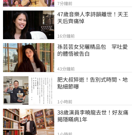
7分鐘前
47歲音樂人李詩韻離世！天王
天后齊痛悼
16分鐘前
孫芸芸女兒曬精品包　罕吐愛
的體悟被告白
43分鐘前
肥大叔猝逝！告別式時間、地
點細節曝
1小時前
38歲演員李曉龍去世！好友痛
揭隱瞞病1年
1小時前