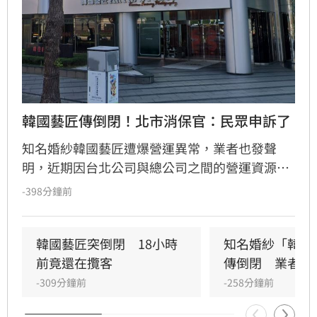
韓國藝匠傳倒閉！北市消保官：民眾申訴了
知名婚紗韓國藝匠遭爆營運異常，業者也發聲
明，近期因台北公司與總公司之間的營運資源
「出現重大調整與切割」，引發據點無法繼續營
-398分鐘前
運的問題。北市府消保官室今(10日）表示，已稽
查其台北門市，因負責人未出面，現場員工稱，
租約僅到明日(11日)。現已接獲2件申訴案。
韓國藝匠突倒閉　18小時
知名婚紗「韓國
前竟還在攬客
傳倒閉　業者發
-309分鐘前
-258分鐘前