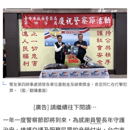
炎夏日勤務之餘消暑解渴，感受來自警友及社會各界的
溫暖支持。
警友第四辦事處頒發各單位嘉勉金及破案獎金，肯定同仁在打擊犯
罪。（圖／翻攝畫面）
[廣告] 請繼續往下閱讀…
一年一度警察節即將到來，為感謝
員警
長年守護
治安
、維護交通及服務民眾的辛勞付出，台中市