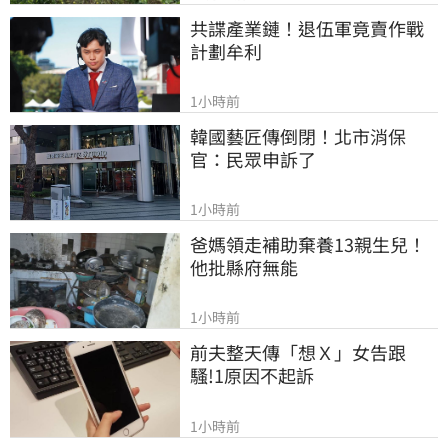
共諜產業鏈！退伍軍竟賣作戰
計劃牟利
1小時前
韓國藝匠傳倒閉！北市消保
官：民眾申訴了
1小時前
爸媽領走補助棄養13親生兒！
他批縣府無能
1小時前
前夫整天傳「想Ｘ」女告跟
騷!1原因不起訴
1小時前