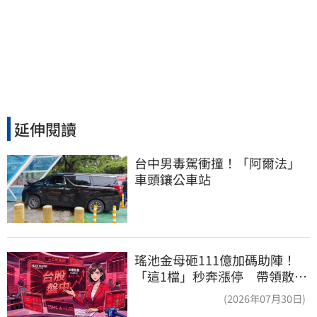
延伸閱讀
台中男毒駕衝撞！「阿爾法」
車頭鑲公車站
瑤池金母砸111億加碼助陣！
「這1檔」秒奔漲停 帶領散熱
雙雄點火
(2026年07月30日)