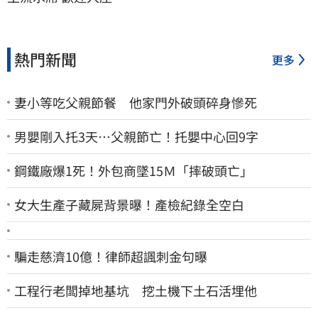
熱門新聞
更多
妻小等吃父親節餐 他家門外破頭碎身慘死
男嬰剛入托3天…父親節亡！托嬰中心回9字
鋼鐵廠爆1死！外包商墜15Ｍ「摔破頭亡」
女大生產子藏屍背景曝！產檢紀錄全空白
騙走慈濟10億！律師超諷刺金句曝
工程行老闆掉地基坑 挖土機下土石活埋他