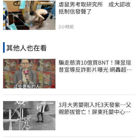
虐鼠男考取研究所　成大認收
抵制信發聲了
2小時前
其他人也在看
騙走慈濟10億買BNT！陳昱瑄
昔宣導反詐影片曝光 網轟超級
諷刺
3月大男嬰剛入托3天發紫…父
親節拔管亡！屏東托嬰中心回9
字