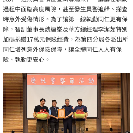
過程中面臨高度風險，甚至發生員警追緝、攔查
時意外受傷情形。為了讓第一線執勤同仁更有保
障，智訓董事長魏連峯及華方總經理李潔茹特別
加碼捐贈17萬元
保險
經費，為第四分局各派出所
同仁增列意外保險保障，讓全體同仁人人有保
險、執勤更安心。