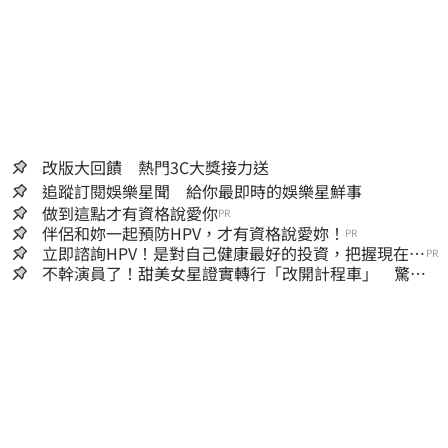
改版大回饋 熱門3C大獎接力送
追蹤訂閱娛樂星聞 給你最即時的娛樂星鮮事
做到這點才有資格說愛你
PR
伴侶和妳一起預防HPV，才有資格說愛妳！
PR
立即諮詢HPV！是對自己健康最好的投資，把握現在不
PR
嫌晚！
不幹演員了！甜美女星證實轉行「改開計程車」 驚人
收入全說了