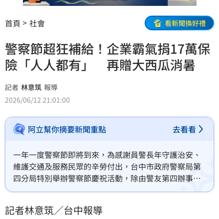
首頁
社會
看新聞換好禮
警察節超狂補給！企業霸氣捐17萬保
險「人人都有」 再贈大西瓜消暑
記者
林意筑
報導
2026/06/12 21:01:00
阿立幫你摘要新聞重點
去看看
一年一度警察節即將到來，為感謝員警長年守護治安、
維護交通及服務民眾的辛勞付出，台中市政府警察局第
四分局特別舉辦警察節慶祝活動，除由警友第四辦事處
頒發各單位嘉勉金及破案獎金，肯定同仁在打擊犯罪、
查緝毒品及守護治安上的卓越表現外，更準備近200件
記者林意筑／台中報導
名牌休閒衫及35顆來自花蓮的優質大西瓜，讓同仁在炎