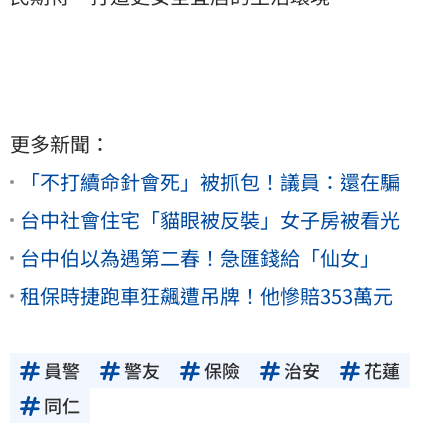
更多新聞：
「不打續命針會死」被抓包！議員：還在騙
台中社會住宅「貓眼被反裝」女子房被看光
台中伯以為遇第二春！急匯錢給「仙女」
租保時捷跑車狂飆遭吊牌！他慘賠353萬元
員警
警友
保險
治安
花蓮
同仁