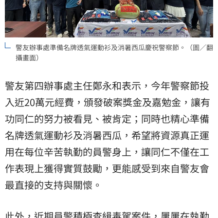
警友辦事處準備名牌透氣運動衫及消暑西瓜慶祝警察節。（圖／翻
攝畫面）
警友第四辦事處主任鄭永和表示，今年警察節投
入近20萬元經費，頒發破案獎金及嘉勉金，讓有
功同仁的努力被看見、被肯定；同時也精心準備
名牌透氣運動衫及消暑西瓜，希望將資源真正運
用在每位辛苦執勤的員警身上，讓同仁不僅在工
作表現上獲得實質鼓勵，更能感受到來自警友會
最直接的支持與關懷。
此外，近期員警積極查緝毒駕案件，屢屢在執勤