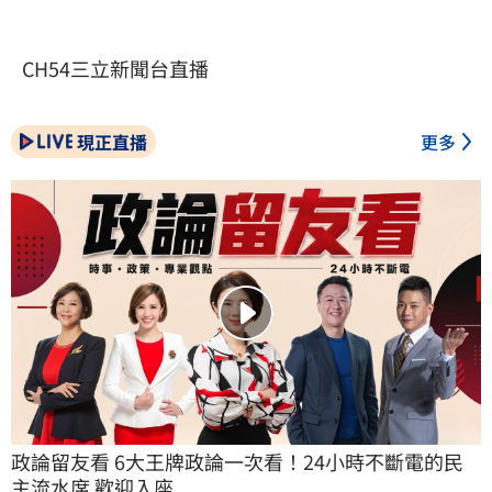
CH54三立新聞台直播
現正直播
更多
政論留友看 6大王牌政論一次看！24小時不斷電的民
主流水席 歡迎入座