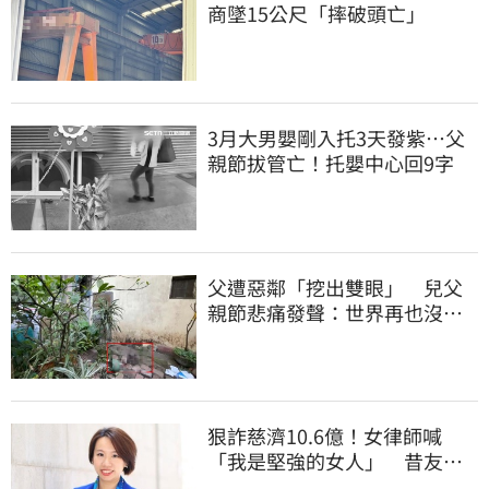
商墜15公尺「摔破頭亡」
3月大男嬰剛入托3天發紫…父
親節拔管亡！托嬰中心回9字
父遭惡鄰「挖出雙眼」 兒父
親節悲痛發聲：世界再也沒有
顏色
狠詐慈濟10.6億！女律師喊
「我是堅強的女人」 昔友人
曝：她疫情突神隱