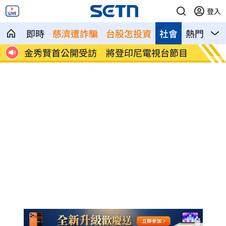
登入
即時
慈濟遭詐騙
台股怎投資
社會
熱門
影
省電
金秀賢首公開受訪 將登印尼電視台節目
澎湖後