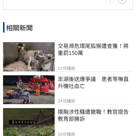
相關新聞
交易瀕危環尾狐猴遭查獲！將
重罰150萬
19分鐘前
澎湖後送爆爭議　患者等嘸直
升機吐血亡
24分鐘前
摸胸涉性騷遭撤職！教官提告
教育部勝訴
50分鐘前