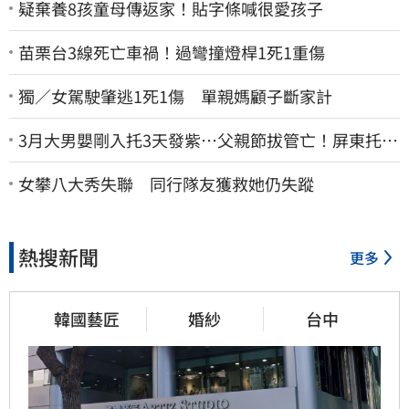
疑棄養8孩童母傳返家！貼字條喊很愛孩子
苗栗台3線死亡車禍！過彎撞燈桿1死1重傷
獨／女駕駛肇逃1死1傷 單親媽顧子斷家計
3月大男嬰剛入托3天發紫…父親節拔管亡！屏東托嬰
中心回9字
女攀八大秀失聯 同行隊友獲救她仍失蹤
熱搜新聞
更多
韓國藝匠
婚紗
台中