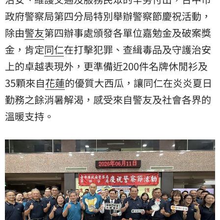
政府警察局第四分局特別舉辦警察節慶祝活動，
除由
警友
第四辦事處頒發各單位嘉勉金及破案獎
金，肯定
同仁
在打擊犯罪、查緝毒品及守護治安
上的卓越表現外，更準備近200件名牌休閒衫及
35顆來自
花蓮
的優質大西瓜，讓同仁在炎炎夏日
勤務之餘消暑解渴，感受來自警友及社會各界的
溫暖支持。