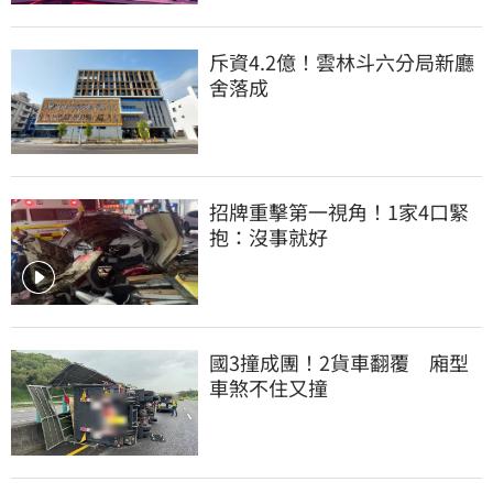
斥資4.2億！雲林斗六分局新廳
舍落成
招牌重擊第一視角！1家4口緊
抱：沒事就好
國3撞成團！2貨車翻覆　廂型
車煞不住又撞