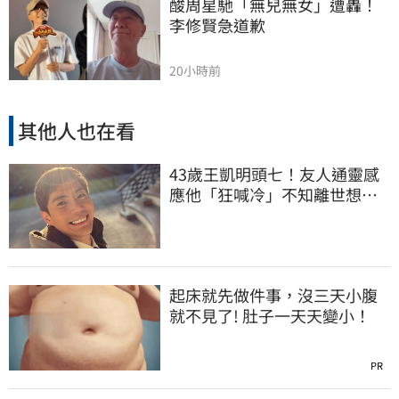
酸周星馳「無兒無女」遭轟！
李修賢急道歉
20小時前
其他人也在看
43歲王凱明頭七！友人通靈感
應他「狂喊冷」不知離世想進
棚拍戲
起床就先做件事，沒三天小腹
就不見了! 肚子一天天變小！
PR