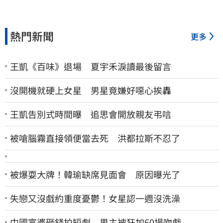
熱門新聞
更多
王凱《百味》退場 夏宇禾淚讀最後留言
沒開機就硬上女星 男星竟嫌好噁心挨轟
王凱告別式時間曝 追思會開放親友弔唁
被嗆腦霧直接領便當去死 洪都拉斯不忍了
被爆耍大牌！韓瑜缺席見面會 原因曝光了
失戀又沒戲約重度憂鬱！女星認一週沒洗澡
中國富婆砸錢拍短劇 男主被狂加60場吻戲