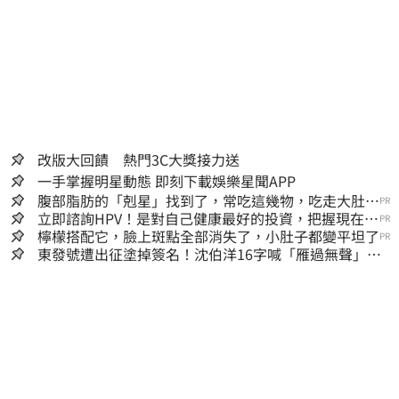
改版大回饋 熱門3C大獎接力送
一手掌握明星動態 即刻下載娛樂星聞APP
腹部脂肪的「剋星」找到了，常吃這幾物，吃走大肚
PR
囊，瘦出小蠻腰
立即諮詢HPV！是對自己健康最好的投資，把握現在不
PR
嫌晚！
檸檬搭配它，臉上斑點全部消失了，小肚子都變平坦了
PR
東發號遭出征塗掉簽名！沈伯洋16字喊「雁過無聲」
萬人讚：這就是高度