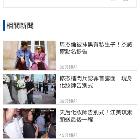
相關新聞
周杰倫被抹黑有私生子！杰威
爾點名提告
30分鐘前
修杰楷閃兵認罪首露面　現身
化妝師告別式
39分鐘前
天后化妝師告別式！江美琪素
顏送最後一程
45分鐘前