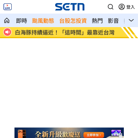
登入
即時
颱風動態
台股怎投資
熱門
影音
熱搜
合作
白海豚持續逼近！「這時間」最靠近台灣
蕭敬騰