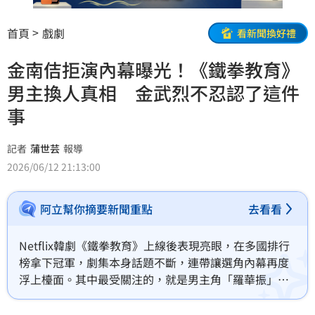
首頁
戲劇
看新聞換好禮
金南佶拒演內幕曝光！《鐵拳教育》
男主換人真相 金武烈不忍認了這件
事
記者
蒲世芸
報導
2026/06/12 21:13:00
阿立幫你摘要新聞重點
去看看
Netflix韓劇《鐵拳教育》上線後表現亮眼，在多國排行
榜拿下冠軍，劇集本身話題不斷，連帶讓選角內幕再度
浮上檯面。其中最受關注的，就是男主角「羅華振」一
角，原本第一人選其實並非金武烈，而是金南佶，不過
最終因劇本爭議而婉拒演出，才由金武烈接手詮釋。