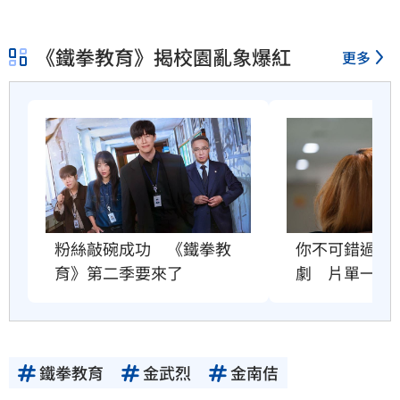
《鐵拳教育》揭校園亂象爆紅
更多
粉絲敲碗成功　《鐵拳教
你不可錯過的
育》第二季要來了
劇　片單一次
鐵拳教育
金武烈
金南佶