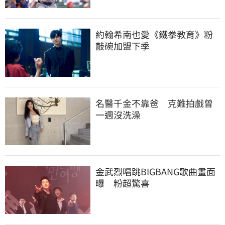
約翰希南也愛《鐵拳教育》粉
敲碗加盟下季
名醫千金不靠爸　克難拍戲曾
一週沒洗澡
金武烈唱跳BIGBANG歌曲畫面
曝　粉超驚喜