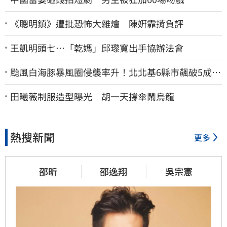
《聰明鎮》遭批恐怖大雜燴 陳姸霏揹負評
王凱明頭七…「乾媽」邱瓈寬出手協辦法會
颱風白海豚暴風圈侵襲率升！北北基6縣市飆破5成
1縣市「最高達67%」
田曦薇制服造型曝光 胡一天撐傘鬧烏龍
熱搜新聞
更多
邵昕
邵逸翔
吳宗憲