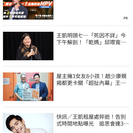
PR
王凱明頭七…「死因不詳」今
下午解剖！「乾媽」邱瓈寬出
手協辦法會
屋主擁3女友8小孩！趙少康親
揭都更卡關「超扯內幕」王偉
忠啼笑皆非
快訊／王凱租屋處猝逝！告別
式時間地點曝光 追思會連3天
開放親友弔唁