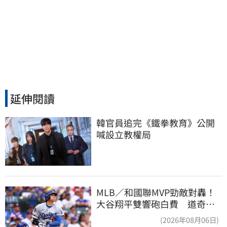
延伸閱讀
韓官員追完《鐵拳教育》公開
喊設立教權局
MLB／和國聯MVP勁敵對轟！
大谷翔平雙響砲白費 道奇連2
系列賽慘遭橫掃
(2026年08月06日)