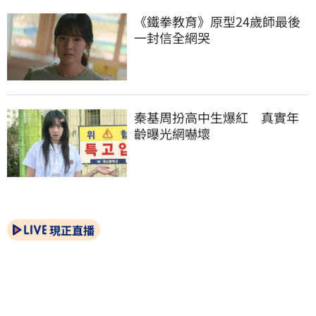
《鐵拳教育》原型24歲師最後
一封信全網哭
秦基周扮高中生爆紅　真實年
齡曝光網嚇壞
現正直播