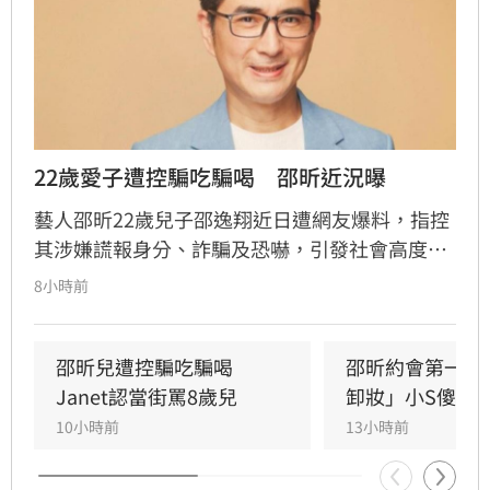
22歲愛子遭控騙吃騙喝　邵昕近況曝
藝人邵昕22歲兒子邵逸翔近日遭網友爆料，指控
其涉嫌謊報身分、詐騙及恐嚇，引發社會高度關
注。隨著風波延燒，邵昕的近況也隨之曝光，據
8小時前
悉他已於三年前移民美國，並與現任妻子
Christina在當地再婚，目前重心轉往海外經營食
品團購生意。林品妤
邵昕兒遭控騙吃騙喝　
邵昕約會第一天
Janet認當街罵8歲兒
卸妝」小S傻眼
10小時前
13小時前