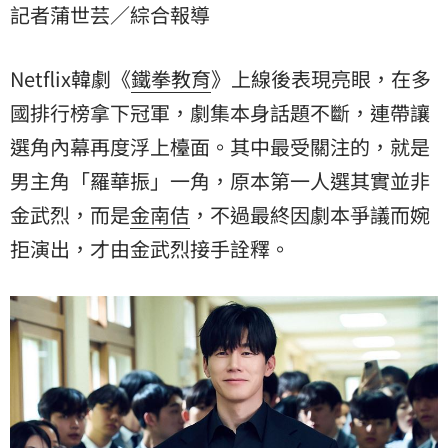
記者蒲世芸／綜合報導
Netflix韓劇《
鐵拳教育
》上線後表現亮眼，在多
國排行榜拿下冠軍，劇集本身話題不斷，連帶讓
選角內幕再度浮上檯面。其中最受關注的，就是
男主角「羅華振」一角，原本第一人選其實並非
金武烈
，而是
金南佶
，不過最終因劇本爭議而婉
拒演出，才由金武烈接手詮釋。