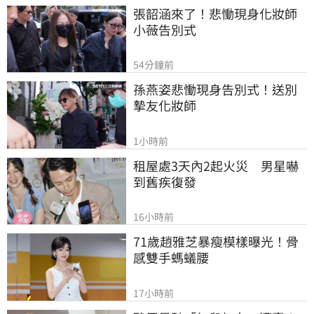
張韶涵來了！悲慟現身化妝師
小薇告別式
54分鐘前
孫燕姿悲慟現身告別式！送別
摯友化妝師
1小時前
租屋處3天內2起火災　男星嚇
到舊疾復發
16小時前
71歲趙雅芝暴瘦模樣曝光！骨
感雙手螞蟻腰
17小時前