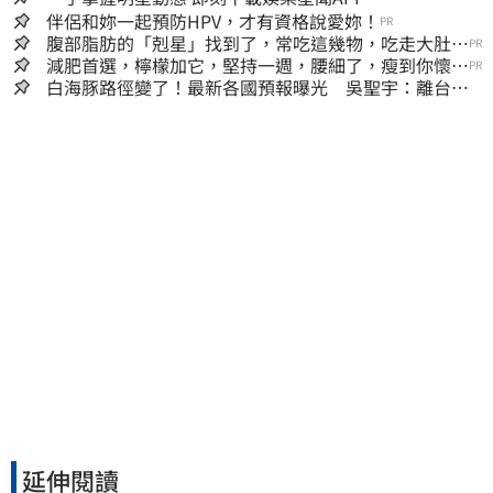
伴侶和妳一起預防HPV，才有資格說愛妳！
PR
腹部脂肪的「剋星」找到了，常吃這幾物，吃走大肚
PR
囊，瘦出小蠻腰
減肥首選，檸檬加它，堅持一週，腰細了，瘦到你懷疑
PR
人生
白海豚路徑變了！最新各國預報曝光 吳聖宇：離台灣
又更近一點
延伸閱讀