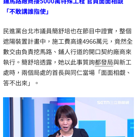
鋪馬路廠商接5000萬特殊工程 官員面面相覷
「不敢講誰指使」
民進黨台北市議員簡舒培也在節目中證實，整個
遮陽裝置計畫中，施工費高達4966萬元，竟然全
數交由負責挖馬路、鋪人行道的開口契約廠商來
執行。簡舒培透露，她以此事質詢
都發局
與
新工
處
時，兩個局處的首長與同仁當場「面面相覷、
答不出來」。