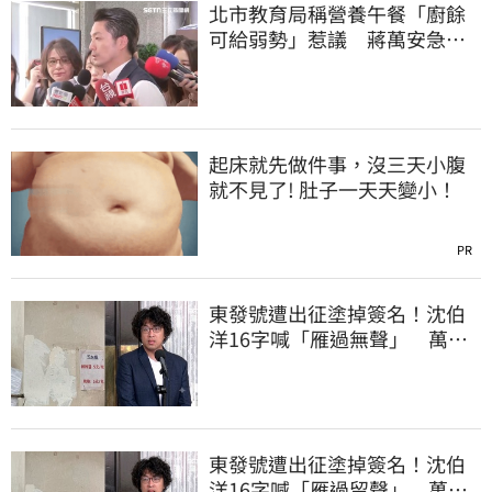
北市教育局稱營養午餐「廚餘
可給弱勢」惹議 蔣萬安急
喊：不會這樣做
起床就先做件事，沒三天小腹
就不見了! 肚子一天天變小！
PR
東發號遭出征塗掉簽名！沈伯
洋16字喊「雁過無聲」 萬人
讚：這就是高度
東發號遭出征塗掉簽名！沈伯
洋16字喊「雁過留聲」 萬人