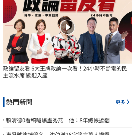
政論留友看 6大王牌政論一次看！24小時不斷電的民
主流水席 歡迎入座
熱門新聞
更多
賴清德0看稿嗆爆盧秀燕！他：8年總帳掀翻
東發號塗掉簽名 沈伯洋16字箴言萬人讚爆