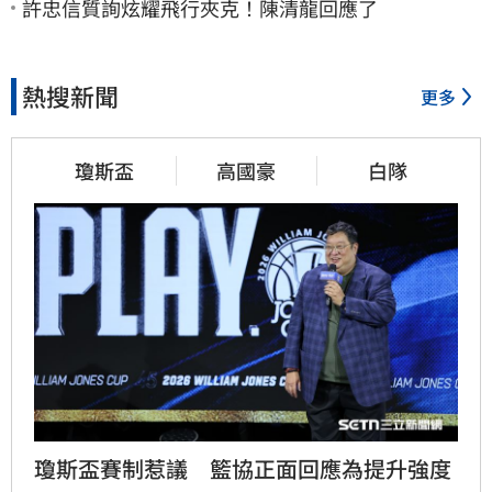
許忠信質詢炫耀飛行夾克！陳清龍回應了
熱搜新聞
更多
瓊斯盃
高國豪
白隊
瓊斯盃賽制惹議　籃協正面回應為提升強度