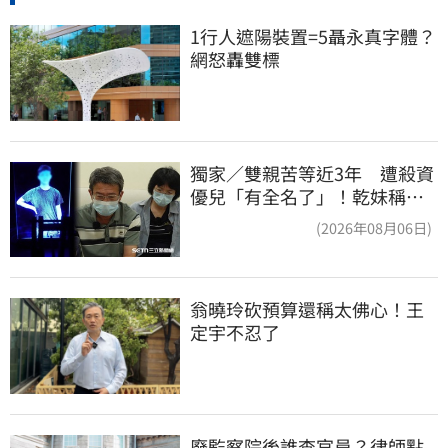
1行人遮陽裝置=5聶永真字體？
網怒轟雙標
獨家／雙親苦等近3年 遭殺資
優兒「有全名了」！乾妹稱賠
償恐毀她未來
(2026年08月06日)
翁曉玲砍預算還稱太佛心！王
定宇不忍了
廢監察院後誰查官員？律師點