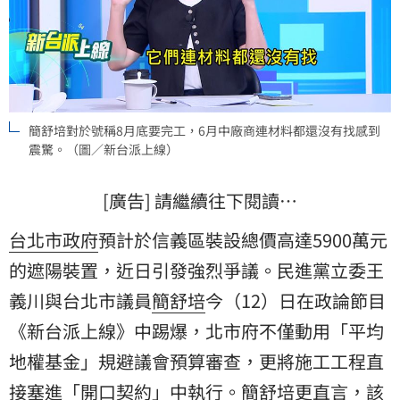
簡舒培對於號稱8月底要完工，6月中廠商連材料都還沒有找感到
震驚。（圖／新台派上線）
[廣告] 請繼續往下閱讀…
台北市政府
預計於信義區裝設總價高達5900萬元
的遮陽裝置，近日引發強烈爭議。民進黨立委
王
義川
與台北市議員
簡舒培
今（12）日在政論節目
《新台派上線》中踢爆，北市府不僅動用「平均
地權基金」規避議會預算審查，更將施工工程直
接塞進「開口契約」中執行。簡舒培更直言，該