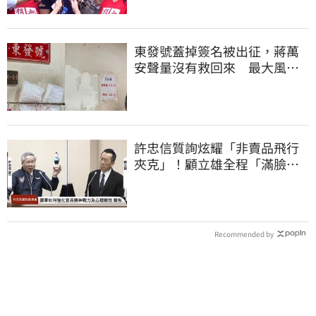
東發號蓋掉簽名被出征，蔣萬
安聲量沒有救回來 最大風險
曝光
許忠信質詢炫耀「非賣品飛行
夾克」！顧立雄全程「滿臉問
號」
Recommended by