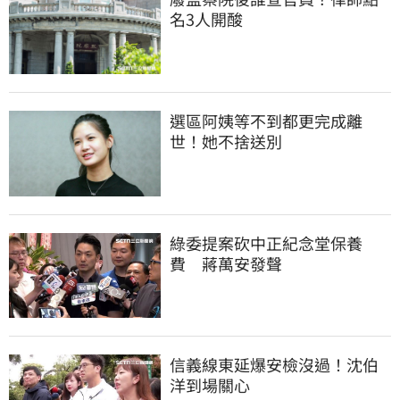
名3人開酸
選區阿姨等不到都更完成離
世！她不捨送別
綠委提案砍中正紀念堂保養
費　蔣萬安發聲
信義線東延爆安檢沒過！沈伯
洋到場關心