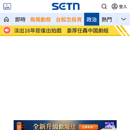
登入
即時
颱風動態
台股怎投資
政治
熱門
影音
國產
淡出16年拒復出拍戲 姜厚任轟中國劇組
淡江大