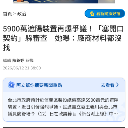
首頁
政治
看新聞換好禮
5900萬遮陽裝置再爆爭議！「塞開口
契約」躲審查 她曝：廠商材料都沒
找
編輯
陳菀妤
報導
2026/06/12 21:38:00
阿立幫你摘要新聞重點
去看看
台北市政府預計於信義區裝設總價高達5900萬元的遮陽
裝置，近日引發強烈爭議。民進黨立委王義川與台北市
議員簡舒培今（12）日在政論節目《新台派上線》中踢
爆，北市府不僅動用「平均地權基金」規避議會預算審
查，更將施工工程直接塞進「開口契約」中執行。簡舒