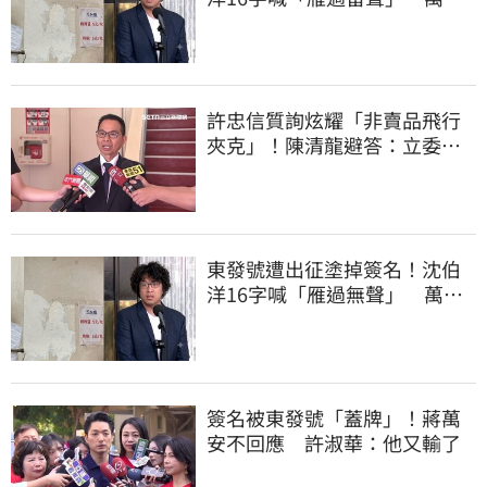
讚：這就是高度
許忠信質詢炫耀「非賣品飛行
夾克」！陳清龍避答：立委質
詢各有專業
東發號遭出征塗掉簽名！沈伯
洋16字喊「雁過無聲」 萬人
讚：這就是高度
簽名被東發號「蓋牌」！蔣萬
安不回應 許淑華：他又輸了