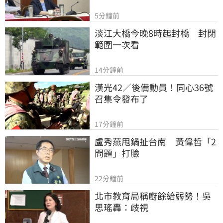
5分鐘前
淡江大橋今晚8時起封橋　封閉
範圍一次看
14分鐘前
漢光42／後備動員！同心36號
召集令發布了
17分鐘前
盧秀燕甩鍋扯台南　黃偉哲「2
問題」打臉
22分鐘前
北市教育局稱廚餘給弱勢！吳
思瑤轟：歧視