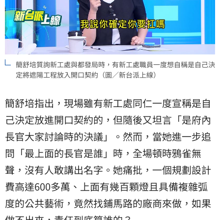
簡舒培質詢新工處與都發局時，有新工處職員一度想自稱是自己決
定將遮陽工程放入開口契約（圖／新台派上線）
簡舒培指出，現場雖有新工處同仁一度宣稱是自
己決定放進開口契約的，但隨後又坦言「是府內
長官大家討論時的決議」。然而，當她進一步追
問「最上面的長官是誰」時，全場頓時鴉雀無
聲，沒有人敢講出名字。她痛批，一個規劃設計
費高達600多萬、上面有幾百顆燈且具備複雜弧
度的公共藝術，竟然找鋪馬路的廠商來做，如果
做不出來，責任到底算誰的？