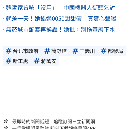
魏哲家曾嗆「沒用」 中國機器人街頭乞討
就差一天！她錯過0050甜甜價 真實心聲曝
無菸城市配套再挨轟！她批：別拖基層下水
台北市政府
簡舒培
王義川
都發局
新工處
蔣萬安
最即時的新聞話題 追蹤訂閱三立新聞網
一手掌握明星動態 即刻下載娛樂星聞APP