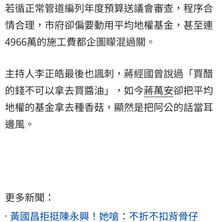
若循正常管道編列年度預算送議會審查，程序合
情合理，市府卻偏要動用平均地權基金，甚至連
4966萬的施工費都企圖矇混過關。
主持人李正皓最後也諷刺，蔣經國曾說過「買醋
的錢不可以拿去買醬油」，如今
蔣萬安
卻把平均
地權的基金拿去種香菇，顯然是把阿公的話當耳
邊風。
更多新聞：
黃國昌拒挺陳永興！她嗆：不折不扣背骨仔