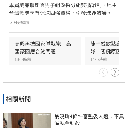
本屆威廉瓊斯盃男子組改採分組雙循環制，地主
台灣藍隊享有保送四強資格，引發球迷熱議。籃
協副理事長文大培親自回應，強調賽制調整旨在
-394分鐘前
提升賽事張力與精彩度，並直言今年整體競爭強
度堪稱20年來最高。文大培指出，瓊斯盃的核心
價值在於國際交流與實戰練兵，邀請美國NCAA
高興再披國家隊戰袍　高
陳子威欽點高國
一級球隊及菲律賓等強權參賽，目標是讓球迷享
國豪回應合約問題
隊　關鍵原因曝
受高水準對決。
13小時前
14小時前
相關新聞
翁曉玲4條件審監委人選：不具
備就全封殺