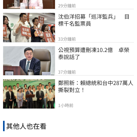
29分鐘前
沈伯洋招募「巡洋監兵」　目
標千名監票員
33分鐘前
公視預算遭刪凍10.2億　卓榮
泰說話了
37分鐘前
鄭照新：賴總統和台中287萬人
撕裂對立！
1小時前
其他人也在看