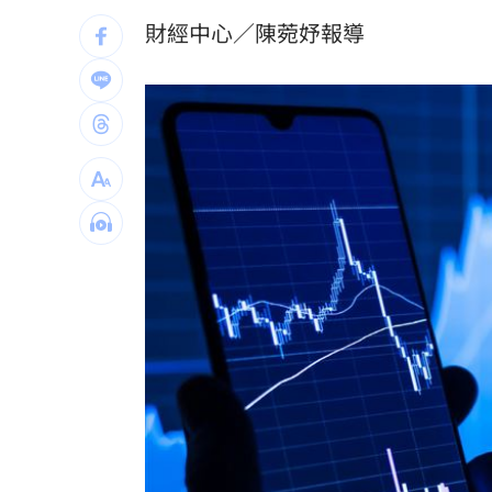
台灣地震97％是這2種 氣象署認證破壞
財經中心／陳菀妤報導
AIT推韌性台灣系列文 首波聚焦災害管
曾經歷合約糾紛 THE BOYZ確定9人續
新／大雷雨開轟「2縣市」 示警區域出
台灣彩券開獎直播中
20:31
LIVE三立+24小時直播
15:27
三立iNEWS新聞台線上直播
18:00
市場到酒場料理！可果美蕃茄醬創無限
父親節送會拉筋的按摩椅 爸爸「筋歡喜
油品食安事件引關注 挑選保健食品要注