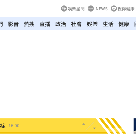
娛樂星聞
iNEWS
祝你健康
門
影音
熱搜
直播
政治
社會
娛樂
生活
健康
經歷
16:06
雨婷
16:05
勸架
16:04
季線
16:04
了
16:02
山症
16:00