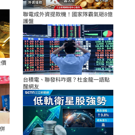
聯電成外資提款機！國家隊霸氣砸8億
護盤
金價
台積電、聯發科咋選？杜金龍一語點
醒網友
併