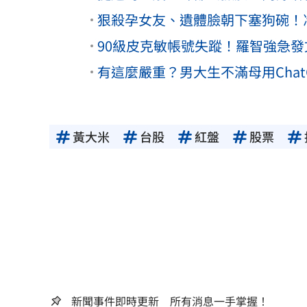
狠殺孕女友、遺體臉朝下塞狗碗！
90級皮克敏帳號失蹤！羅智強急
有這麼嚴重？男大生不滿母用Cha
黃大米
台股
紅盤
股票
新聞事件即時更新 所有消息一手掌握！