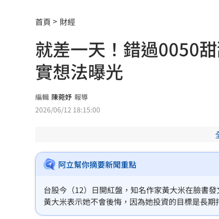
保全「拒倒垃圾」：我不是清潔員！下
首頁
財經
女律假買疫苗詐慈濟10億！主謀竟是無
就差一天！錯過0050
胡瓜保險箱百萬現金消失 鬆口驚人內
實想法曝光
上班遲到1分鐘被迫請假1hr 律師：已
白海豚逼近「會發陸警」？氣象署最新
編輯
陳菀妤
報導
2026/06/12 18:15:00
路邊長樹藤釀禍！騎士慘勾摔車「臉掛
台中社宅文宣驚見中國國徽 林楚茵轟
談中聯風波 蘇南維:靠近選舉怎麼講都失
阿立幫你摘要新聞重點
每投1元創1.8倍影響 凱基金永續布局
台股今（12）日開紅盤，知名作家黃大米在臉書發
黃大米表示她不會後悔，因為她投資的目標是長期
羅志祥談偶像飯撒互動 認了：開心最