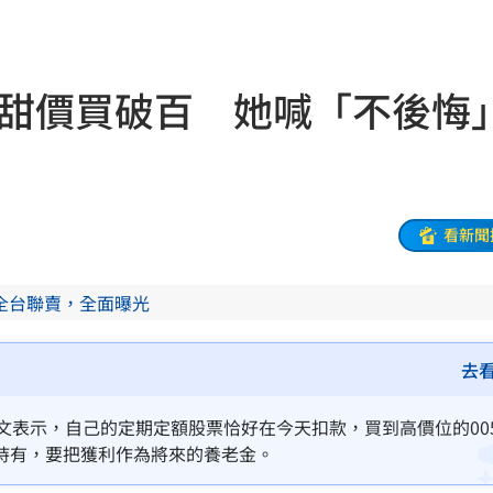
場慘
15:59
業男
15:59
甜甜價買破百 她喊「不後悔
幕
15:59
觸法
15:59
說明
15:58
看新聞
彩」
15:52
全台聯賣，全面曝光
這句
15:52
焦
15:52
去
結果
15:50
文表示，自己的定期定額股票恰好在今天扣款，買到高價位的00
持有，要把獲利作為將來的養老金。
重要
15:49