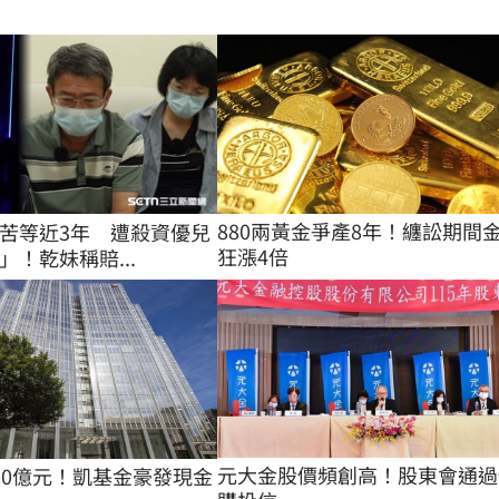
880兩黃金爭產8年！纏訟期間
苦等近3年 遭殺資優兒
狂漲4倍
」！乾妹稱賠...
元大金股價頻創高！股東會通過
00億元！凱基金豪發現金