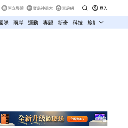
阿立導讀
寶島神很大
富房網
登入
國際
兩岸
運動
專題
新奇
科技
旅遊
汽車
寵物