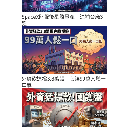
SpaceX財報後星艦量產　進補台廠3
強
外資砍這檔3.8萬張　它讓99萬人鬆一
口氣