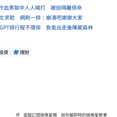
冷血男獄中人人喊打 被迫隔離保命
發文求助 網刷一排：崩潰吧謝謝大家
tGPT排行程不環保 負氣出走後陳屍森林
投資
理財
追蹤訂閱娛樂星聞 給你最即時的娛樂星鮮事