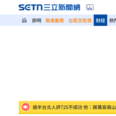
即時
颱風動態
台股怎投資
財經
熱
鬼月入厝觸禁忌！家具亂飛 江柏樂曝
再槓演藝工會 池秋美、班鐵翔妻轟曹
NCC沒委員！白質疑1事爆爭執韓國瑜急
台股高價股撐盤再現雙萬金 收斂守住
早餐店「1畫面」釣出始源朝聖 台粉傻
過半台北人評725不成功 他：蔣萬安高