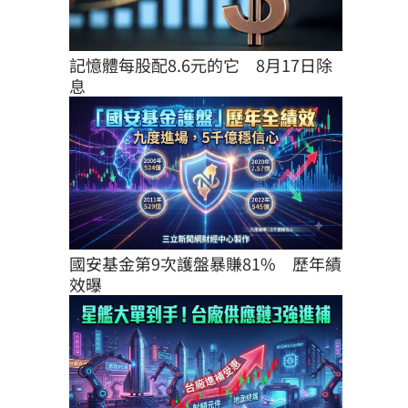
記憶體每股配8.6元的它　8月17日除
息
國安基金第9次護盤暴賺81%　歷年績
效曝