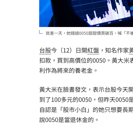
罕病博士彭士齊 輪椅上的生命覺醒！
11
酷澎「爸氣父親節」國際官方品牌齊聚
就差一天，她錯過0050甜甜價買破百，喊「不後悔
台股
今（12）日開
紅盤
，知名作家
扣款，買到高價位的0050。黃大
利作為將來的養老金。
黃大米在臉書發文，表示台股今天開
到了100多元的0050，但昨天00
自認是「股市小白」的她只想要長
說0050是當退休金的。