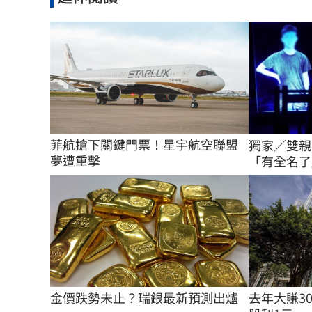
菲航搶下關鍵門票！星宇航空聯盟
獨家／雙親
夢遭重擊
「有全名了
金價跌勢未止？瑞銀最新預測出爐
去年大賺3