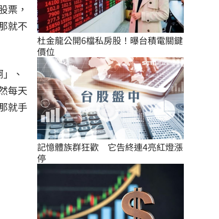
股票，
那就不
杜金龍公開6檔私房股！曝台積電關鍵
價位
啊」、
然每天
那就手
記憶體族群狂歡　它告終連4亮紅燈漲
停