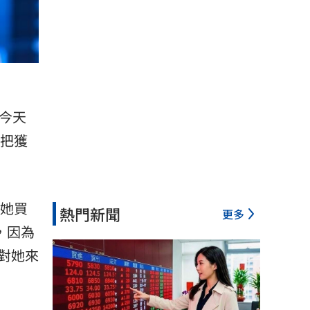
今天
把獲
以她買
熱門新聞
更多
，因為
對她來