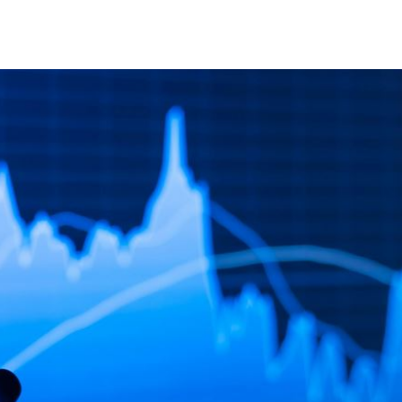
力大
15:47
理
15:46
約
15:43
爐
15:42
可能
12:00
」
18:00
意
13:00