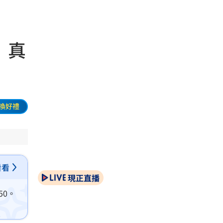
」真
換好禮
看看
現正直播
50。