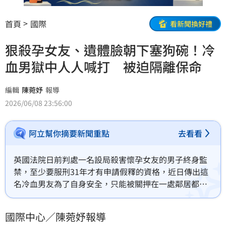
首頁
國際
看新聞換好禮
狠殺孕女友、遺體臉朝下塞狗碗！冷
血男獄中人人喊打 被迫隔離保命
編輯
陳菀妤
報導
2026/06/08 23:56:00
阿立幫你摘要新聞重點
去看看
英國法院日前判處一名設局殺害懷孕女友的男子終身監
禁，至少要服刑31年才有申請假釋的資格，近日傳出這
名冷血男友為了自身安全，只能被關押在一處鄰居都是
老弱囚犯的醫院監區。
國際中心／陳菀妤報導