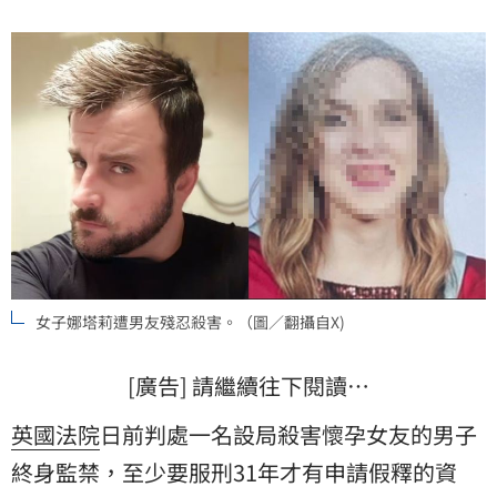
女子娜塔莉遭男友殘忍殺害。（圖／翻攝自X)
[廣告] 請繼續往下閱讀…
英國法院
日前判處一名設局殺害懷孕女友的男子
終身監禁，至少要服刑31年才有申請假釋的資