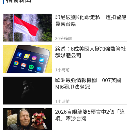
印尼破獲K他命走私　遭扣留船
員含台籍
30分鐘前
路透：6成美國人挺加強監管社
群媒體公司
1小時前
歐洲最強情報機關　007英國
MI6狠甩法奪冠
1小時前
2026盲眼龍婆5預言中2個「這
項」牽涉台灣