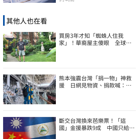
其他人也在看
買房3年才知「蜘蛛人住我
家」！華裔屋主傻眼 全球童
真信件狂寄來
熊本強震台灣「捐一物」神救
援 日網見物資、捐款喊：給
台灣統治算了
斷交台灣換來芭樂票！「這
國」金援暴跌9成 中國只給26
萬