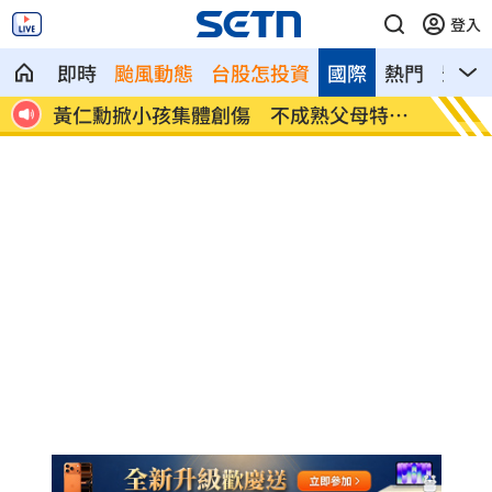
登入
即時
颱風動態
台股怎投資
國際
熱門
影音
體公司
黃仁勳掀小孩集體創傷 不成熟父母特徵
氣象女
曝