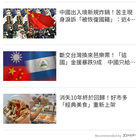
中國出入境新規炸鍋！苦主現
身淚訴「被恢復國籍」：近4億
資產權停擺
斷交台灣換來芭樂票！「這
國」金援暴跌9成 中國只給26
萬
消失10年終於回歸！好市多
「經典美食」重新上架
Recommended by