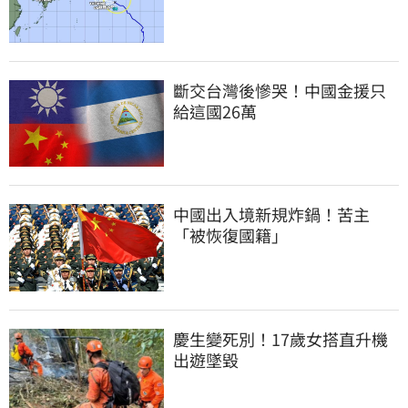
斷交台灣後慘哭！中國金援只
給這國26萬
中國出入境新規炸鍋！苦主
「被恢復國籍」
慶生變死別！17歲女搭直升機
出遊墜毀