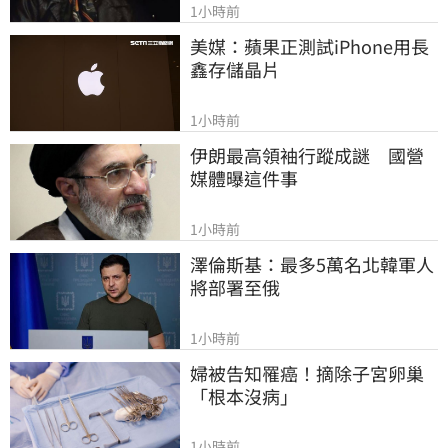
1小時前
美媒：蘋果正測試iPhone用長
鑫存儲晶片
1小時前
伊朗最高領袖行蹤成謎　國營
媒體曝這件事
1小時前
澤倫斯基：最多5萬名北韓軍人
將部署至俄
1小時前
婦被告知罹癌！摘除子宮卵巢
「根本沒病」
1小時前