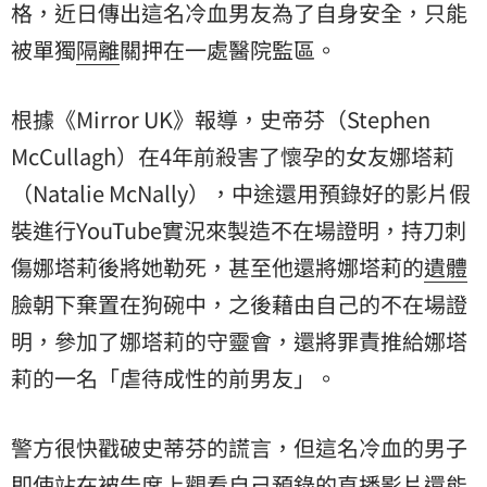
格，近日傳出這名冷血男友為了自身安全，只能
被單獨
隔離
關押在一處醫院監區。
根據《Mirror UK》報導，史帝芬（Stephen
McCullagh）在4年前殺害了懷孕的女友娜塔莉
（Natalie McNally），中途還用預錄好的影片假
裝進行YouTube實況來製造不在場證明，持刀刺
傷娜塔莉後將她勒死，甚至他還將娜塔莉的
遺體
臉朝下棄置在狗碗中，之後藉由自己的不在場證
明，參加了娜塔莉的守靈會，還將罪責推給娜塔
莉的一名「虐待成性的前男友」。
警方很快戳破史蒂芬的謊言，但這名冷血的男子
即使站在被告席上觀看自己預錄的直播影片還能