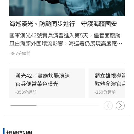
海巡漢光、防颱同步進行　守護海疆國安
國軍漢光42號實兵演習進入第5天，儘管面臨颱
風白海豚外圍環流影響，海巡署仍展現高度應變
能力，在兼顧防颱整備的同時，順利完成關鍵設
-367分鐘前
施防護、據點部署、側翼警戒及諮詢組進駐等重
要操演課目。
漢光42／實施炊爨演練　
顧立雄視導第三
官兵便當菜色曝光
慰勉參演官兵辛
-353分鐘前
-250分鐘前
相關新聞