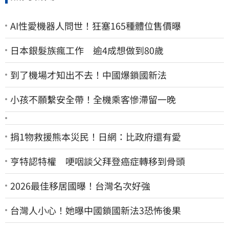
AI性愛機器人問世！狂塞165種體位售價曝
日本銀髮族瘋工作 逾4成想做到80歲
到了機場才知出不去！中國爆鎖國新法
小孩不願繫安全帶！全機乘客慘滯留一晚
捐1物救援熊本災民！日網：比政府還有愛
亨特認特權 哽咽談父拜登癌症轉移到骨頭
2026最佳移居國曝！台灣名次好強
台灣人小心！她曝中國鎖國新法3恐怖後果