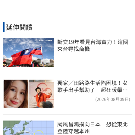
延伸閱讀
斷交19年看見台灣實力！這國
來台尋找商機
獨家／田路路生活陷困境！女
歌手出手幫助了 超狂暖舉曝
光
(2026年08月09日)
颱風昌鴻撲向日本　恐從東北
登陸穿越本州