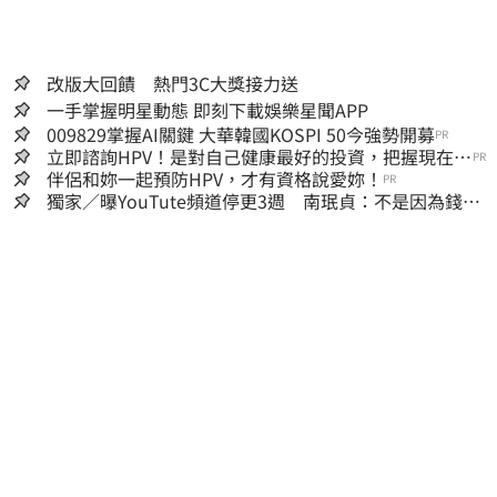
改版大回饋 熱門3C大獎接力送
一手掌握明星動態 即刻下載娛樂星聞APP
009829掌握AI關鍵 大華韓國KOSPI 50今強勢開募
PR
立即諮詢HPV！是對自己健康最好的投資，把握現在不
PR
嫌晚！
伴侶和妳一起預防HPV，才有資格說愛妳！
PR
獨家／曝YouTute頻道停更3週 南珉貞：不是因為錢！
粉絲這句讓她不放棄