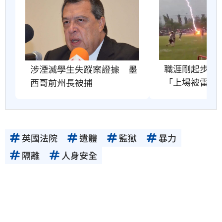
職涯剛起步　2
涉湮滅學生失蹤案證據　墨
「上場被雷劈
西哥前州長被捕
英國法院
遺體
監獄
暴力
隔離
人身安全