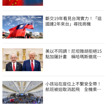
斷交19年看見台灣實力！「這
國連2年來台」尋找商機
美以不同調！尼坦雅胡拒絕15
點加薩計畫 稱哈瑪斯徹底繳
械才撤軍
小孩站在座位上不繫安全帶！
航班被迫取消起飛 全機乘客
慘滯留一晚