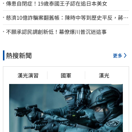
傳患自閉症！19歲泰國王子認在追日本美女
慈濟10億詐騙案翻舊帳：陳時中等到歷史平反，蔣萬
安償還2022政治利息
不願承認民調創新低！幕僚爆川普沉迷這事
熱搜新聞
更多
漢光演習
國軍
漢光