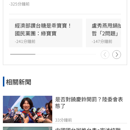
五月即知情卻隱匿不報，並質疑台糖董事會淪為
-325分鐘前
民進黨酬庸工具，點名多位董事背景與綠營關係
密切。對此，高雄市政府發言人符瑋玲嚴正駁
回，強調陳其邁市長未曾推薦台糖人事，呼籲勿
經濟部讚台糖是乖寶寶！
盧秀燕甩鍋扯台
惡意抹黑。同時，高市府反擊指出王鴻薇曾收受
國民黨團：綠寶寶
哲「2問題」打
遭重罰的南僑油脂政治獻金，質疑其發言動機。
-241分鐘前
-147分鐘前
雙方陣營針對台糖人事布局與食安通報責任展開
激烈政治攻防，事件背後的政治角力與食安疑雲
恐將持續擴大，民眾對於食安把關的信任度亦備
受挑戰。
相關新聞
是否對饒慶鈴開罰？陸委會表
態了
33分鐘前