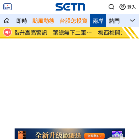
登入
即時
颱風動態
台股怎投資
兩岸
熱門
影音
軍打
梅西梅開二度 登北美聯賽盃歷史進球王
挖童骨
煞