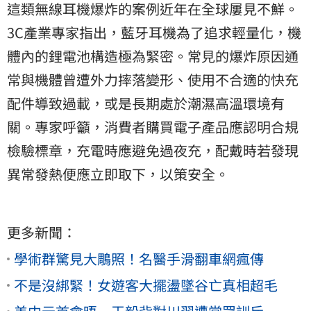
這類無線耳機爆炸的案例近年在全球屢見不鮮。
3C產業專家指出，藍牙耳機為了追求輕量化，機
體內的鋰電池構造極為緊密。常見的爆炸原因通
常與機體曾遭外力摔落變形、使用不合適的快充
配件導致過載，或是長期處於潮濕高溫環境有
關。專家呼籲，消費者購買電子產品應認明合規
檢驗標章，充電時應避免過夜充，配戴時若發現
異常發熱便應立即取下，以策安全。
更多新聞：
學術群驚見大鵰照！名醫手滑翻車網瘋傳
不是沒綁緊！女遊客大擺盪墜谷亡真相超毛