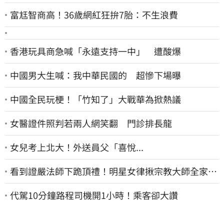
富尪智商高！36歲網紅狂拚7胎：不生浪費
香港玩具商急喊「永遠支持一中」 遭酸爆
中國男大生喊：我中華民國的 超慘下場曝
中國全民玩梗！「竹知了」大戰華為掀熱議
女醫證件照判若兩人網笑翻 門診排長龍
女兒考上北大！外送員父「喜悅...
看到證嚴法師下跪頂禮！明星女律揪宗教大師全家詐
慈濟…全家爽睡黃金堆
代駕10分鐘路程司機開1小時！乘客卻大讚