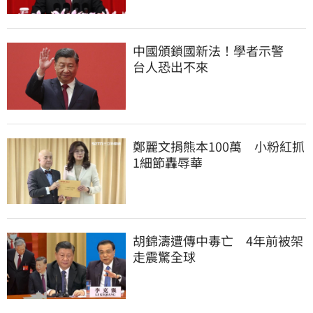
中國頒鎖國新法！學者示警　
台人恐出不來
鄭麗文捐熊本100萬　小粉紅抓
1細節轟辱華
胡錦濤遭傳中毒亡　4年前被架
走震驚全球