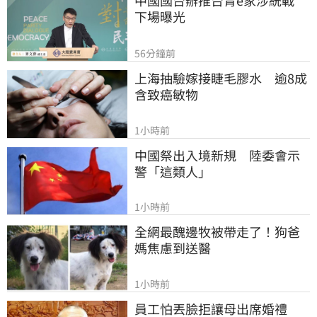
中國國台辦推台青e家涉統戰　
下場曝光
56分鐘前
上海抽驗嫁接睫毛膠水　逾8成
含致癌敏物
1小時前
中國祭出入境新規　陸委會示
警「這類人」
1小時前
全網最醜邊牧被帶走了！狗爸
媽焦慮到送醫
1小時前
員工怕丟臉拒讓母出席婚禮　