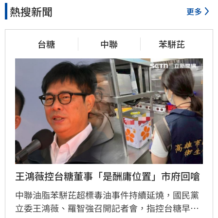
熱搜新聞
更多
台糖
中聯
苯駢芘
王鴻薇控台糖董事「是酬庸位置」市府回嗆
中聯油脂苯駢芘超標毒油事件持續延燒，國民黨
立委王鴻薇、羅智強召開記者會，指控台糖早在