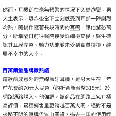
然而，耳機卻在毫無預警的情況下突然炸裂。男
大生表示，爆炸後當下立刻感受到耳部一陣劇烈
灼熱，隨後伴隨著長段時間的
耳鳴
，讓他驚恐萬
分。所幸隔日前往醫院接受詳細檢查後，醫生確
認其耳膜完整、聽力功能並未受到實質損損，純
屬不幸中的大幸。
百萬銷量品牌掀熱議
這款釀成意外的無線藍牙耳機，是男大生在一年
前花費約70元人民幣（約折合新台幣315元）於
網路通路購入。他強調，該商品在網路上擁有極
高評價，累積銷售量更跨越百萬大關，絕對不是
來路不明的無牌劣質山寨貨，過去一年的使用經