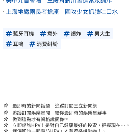
美中元首會晤 王毅背對川習遭當眾訓斥
上海地鐵兩長者搶座 圍攻少女抓臉吐口水
藍牙耳機
意外
爆炸
男大生
耳鳴
消費糾紛
最即時的新聞話題 追蹤訂閱三立新聞網
追蹤訂閱娛樂星聞 給你最即時的娛樂星鮮事
做到這點才有資格說愛你
PR
立即諮詢HPV！是對自己健康最好的投資，把握現在不
PR
嫌晚！
伴侶和妳一起預防HPV，才有資格說愛妳！
PR