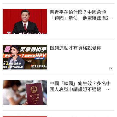
習近平在怕什麼？中國急頒
「鎖國」新法 他驚曝焦慮2
事：恐慌鞏固政權
做到這點才有資格說愛你
PR
中國「鎖國」偷生效？多名中
國人哀號申請護照不通過 網
紅驚：沒見過