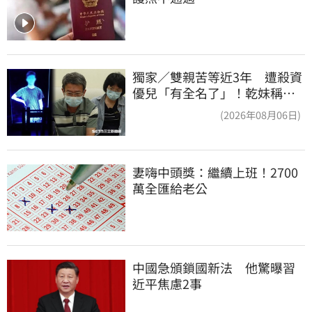
獨家／雙親苦等近3年 遭殺資
優兒「有全名了」！乾妹稱賠
償恐毀她未來
(2026年08月06日)
妻嗨中頭獎：繼續上班！2700
萬全匯給老公
中國急頒鎖國新法　他驚曝習
近平焦慮2事