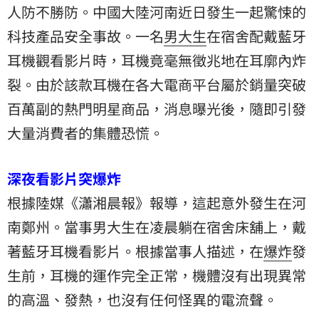
人防不勝防。中國大陸河南近日發生一起驚悚的
科技產品安全事故。一名
男大生
在宿舍配戴藍牙
耳機觀看影片時，耳機竟毫無徵兆地在耳廓內炸
裂。由於該款耳機在各大電商平台屬於銷量突破
百萬副的熱門明星商品，消息曝光後，隨即引發
大量消費者的集體恐慌。
深夜看影片突爆炸
根據陸媒《瀟湘晨報》報導，這起意外發生在河
南鄭州。當事男大生在凌晨躺在宿舍床舖上，戴
著藍牙耳機看影片。根據當事人描述，在
爆炸
發
生前，耳機的運作完全正常，機體沒有出現異常
的高溫、發熱，也沒有任何怪異的電流聲。