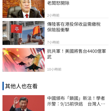
老闆怒開除
2小時前
傳陸客在港投保收益需繳稅 　
保險股衝擊
7小時前
抗共軍！美國將售台4400億軍
武
10小時前
其他人也在看
中國頒布「鎖國」新法！學者
示警：9/15前快逃 台灣人也
被規範恐出不來