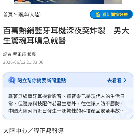
首頁
兩岸(大陸)
看新聞換好禮
百萬熱銷藍牙耳機深夜突炸裂 男大
生驚魂耳鳴急就醫
記者
程正邦
報導
2026/06/12 21:33:00
阿立幫你摘要新聞重點
去看看
戴著無線藍牙耳機看影音、聽音樂已是現代人的生活日
常，但隨身科技配件若發生意外，往往讓人防不勝防。
中國大陸河南近日發生一起驚悚的科技產品安全事故。
一名男大生在宿舍配戴藍牙耳機觀看影片時，耳機竟毫
無徵兆地在耳廓內炸裂。由於該款耳機在各大電商平台
大陸中心／程正邦報導
屬於銷量突破百萬副的熱門明星商品，消息曝光後，隨