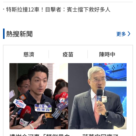
法院討公道結果出爐
特斯拉撞12車！目擊者：賓士擋下救好多人
熱搜新聞
更多
慈濟
疫苗
陳時中