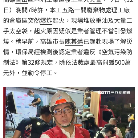
日）晚間7時許，本工五路一間廢棄物處理工廠
的倉庫區突然
爆炸
起火，現場堆放重油及大量二
手太空袋，起火原因疑似是業者管理不當引發燃
燒。稍早前，高雄市長
陳其邁
已趕赴現場了解災
情，環保局經檢測後認定業者違反《空氣污染防
制法》第32條規定，除依法裁處最高罰鍰500萬
元外，並勒令停工。