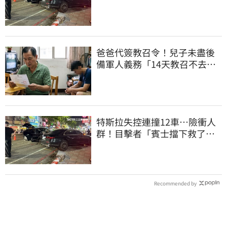
擁1.4萬追蹤
爸爸代簽教召令！兒子未盡後
備軍人義務「14天教召不去」
換3個月刑期
特斯拉失控連撞12車…險衝人
群！目擊者「賓士擋下救了好
多人」車主發聲
Recommended by