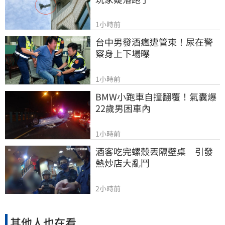
1小時前
台中男發酒瘋遭管束！尿在警
察身上下場曝
1小時前
BMW小跑車自撞翻覆！氣囊爆
22歲男困車內
1小時前
酒客吃完螺殼丟隔壁桌　引發
熱炒店大亂鬥
2小時前
其他人也在看