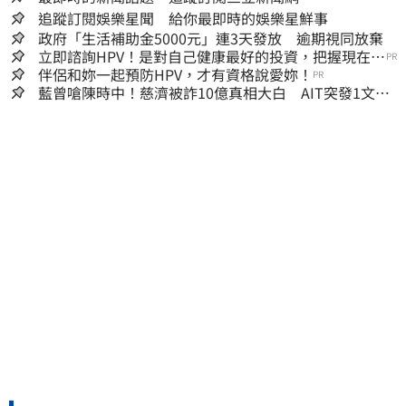
追蹤訂閱娛樂星聞 給你最即時的娛樂星鮮事
政府「生活補助金5000元」連3天發放 逾期視同放棄
立即諮詢HPV！是對自己健康最好的投資，把握現在不
PR
嫌晚！
伴侶和妳一起預防HPV，才有資格說愛妳！
PR
藍曾嗆陳時中！慈濟被詐10億真相大白 AIT突發1文酸
爆…他笑：真的很會