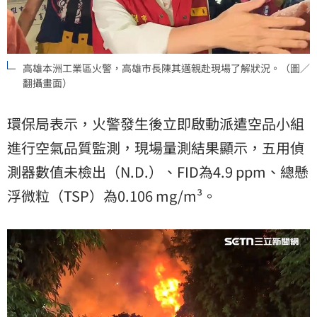
高雄本洲工業區火警，高雄市長陳其邁親赴現場了解狀況。（圖／
翻攝畫面）
環保局表示，火警發生後立即啟動派遣空品小組
進行空氣品質監測，現場量測結果顯示，五用偵
測器數值未檢出（N.D.）、FID為4.9 ppm、總懸
浮微粒（TSP）為0.106 mg/m³。