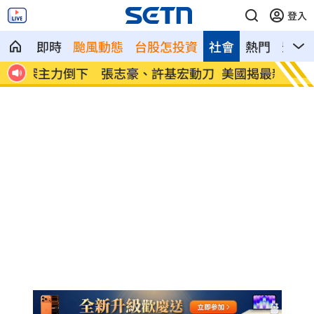
登入
即時
颱風動態
台股怎投資
社會
熱門
影音
宏動刀
美國揭最新UFO檔案 巨型三角飛行物曝
漢光4
光
力