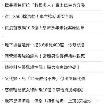
擋暴衝特斯拉「救很多人」賓士車主身分曝
賓士S500擋浩劫！車主這話暖哭全網
買疫苗被騙10.6億！慈濟多年未報案原因曝
地下墳墓遷葬…挖3.6米見400座！今辦法會
滴管灌毒強拍謎片！宮廟男性侵傳播妹致死
精神科名醫驚爆性侵！逼男病患跪地硬上
父代簽…兒「14天教召不去」付出慘痛代價
慈濟輕易被女律師騙10億？李怡貞拋4疑點
我不是清潔員！保全「拒倒垃圾」上班3天被炒 找