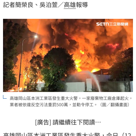
記者簡榮良、吳泊萱／
高雄
報導
《空氣污染防制法》第32條規定，除依法裁處最高罰鍰
500萬元外，並勒令停工。
高雄岡山區本洲工業區發生重大火警，一家廢棄物工廠倉庫起火，
業者被依違反空污法重罰500萬，並勒令停工。（圖／翻攝畫面）
[廣告] 請繼續往下閱讀…
高雄
岡山
區本洲工業區發生重大
火警
，今日（12