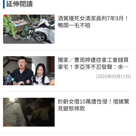
延伸閱讀
酒駕撞死女清潔員判7年9月！
鴨闆一毛不賠
獨家／曹雨婷遭控拿工會錢買
豪宅！李亞萍不忍發聲：余天
管工會都貼錢
(2025年05月17日)
妙齡女借10萬遭性侵！借據驚
見變態條款