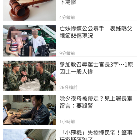
下場慘
4分鐘前
亡妹慘遭公公毒手　表姊曝父
親節悲傷現況
9分鐘前
參加教召辱罵士官長3字…1原
因比一般人慘
26分鐘前
除夕夜母被帶走？兒上署長室
留言：要殺警
1小時前
「小飛機」失控撞民宅！肇事
玩家疑落跑了