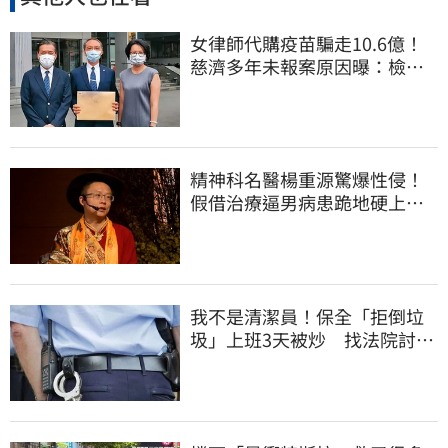
女律師代購疫苗騙走10.6億！
慈濟多年未報案原因曝：檢警
上門才知被騙
精神科名醫楊重源驚爆性侵！
假借治療逼男病患跪地硬上…
遭判刑4年8月
我不是清潔員！保全「拒倒垃
圾」上班3天被炒 找法院討公
道結果出爐