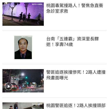
桃園毒駕撞路人！警焦急直衝
急診室求救
台南「五連霸」資深里長驟
逝！享壽74歲
警匪追逐挨撞慘死！2路人遭撞
飛畫面曝光
桃園警匪追逐！2路人挨撞頭部