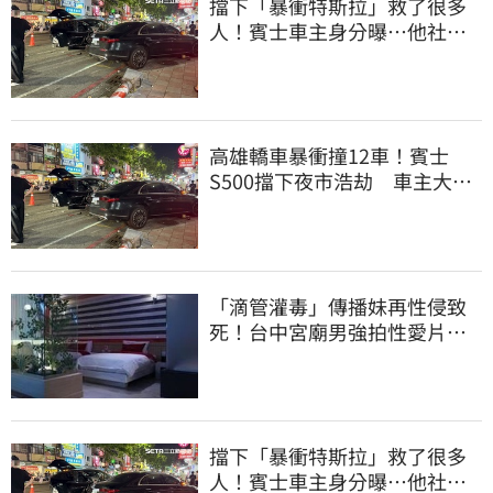
擋下「暴衝特斯拉」救了很多
人！賓士車主身分曝…他社群
擁1.4萬追蹤
高雄轎車暴衝撞12車！賓士
S500擋下夜市浩劫 車主大
度：車再買就有
「滴管灌毒」傳播妹再性侵致
死！台中宮廟男強拍性愛片
惡行曝光
擋下「暴衝特斯拉」救了很多
人！賓士車主身分曝…他社群