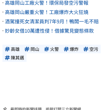
高雄岡山工廠火警！環保局發空污警報
高雄岡山嚴重火警！工廠爆炸大火狂燒
酒駕撞死女清潔員判7年9月！鴨闆一毛不賠
妙齡女借10萬遭性侵！借據驚見變態條款
高雄
岡山
火警
爆炸
空污
陳其邁
最即時的新聞話題 追蹤訂閱三立新聞網