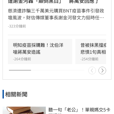
遭謝金河轟「顛倒黑白」　蔣萬安回應了
慈濟遭詐騙三千萬美元購買BNT疫苗事件引發政
壇風波，財信傳媒董事長謝金河發文力挺時任衛
福部長陳時中，批評蔣萬安指稱「政府買夠疫
-323分鐘前
苗」的說法有失公道，並強調當年台灣受國際外
交與中國因素圍堵，取得疫苗極為艱難。對此，
台北市長蔣萬安今反擊表示，民眾對於疫情期間
明知疫苗採購難！沈伯洋
昔被抹黑擋疫苗
搶打疫苗的慘痛經驗，以及政府疑似阻擋民間採
嗆蔣萬安造謠
悲憤1句真相大
購、護航特定業者的記憶絕不會被洗掉。
-264分鐘前
-254分鐘前
相關新聞
聽一句「老公」！單親媽交5卡