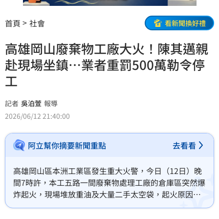
首頁
社會
看新聞換好禮
高雄岡山廢棄物工廠大火！陳其邁親
赴現場坐鎮…業者重罰500萬勒令停
工
記者
吳泊萱
報導
2026/06/12 21:40:00
阿立幫你摘要新聞重點
去看看
高雄岡山區本洲工業區發生重大火警，今日（12日）晚
間7時許，本工五路一間廢棄物處理工廠的倉庫區突然爆
炸起火，現場堆放重油及大量二手太空袋，起火原因疑
似是業者管理不當引發燃燒。稍早前，高雄市長陳其邁
已趕赴現場了解災情，環保局經檢測後認定業者違反