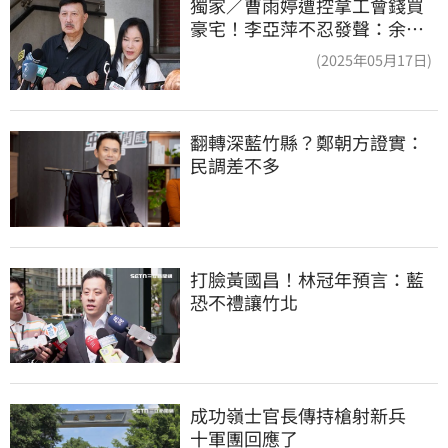
獨家／曹雨婷遭控拿工會錢買
豪宅！李亞萍不忍發聲：余天
管工會都貼錢
(2025年05月17日)
翻轉深藍竹縣？鄭朝方證實：
民調差不多
打臉黃國昌！林冠年預言：藍
恐不禮讓竹北
成功嶺士官長傳持槍射新兵　
十軍團回應了