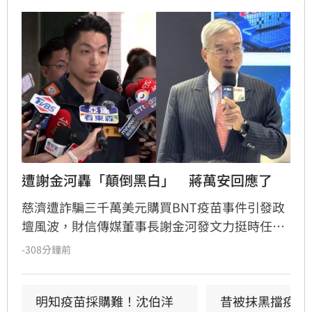
遭謝金河轟「顛倒黑白」　蔣萬安回應了
慈濟遭詐騙三千萬美元購買BNT疫苗事件引發政
壇風波，財信傳媒董事長謝金河發文力挺時任衛
福部長陳時中，批評蔣萬安指稱「政府買夠疫
-308分鐘前
苗」的說法有失公道，並強調當年台灣受國際外
交與中國因素圍堵，取得疫苗極為艱難。對此，
台北市長蔣萬安今反擊表示，民眾對於疫情期間
明知疫苗採購難！沈伯洋
昔被抹黑擋疫苗