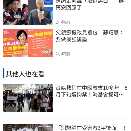
遭謝金河轟「顛倒黑白」　蔣
萬安回應了
2小時前
父親節提政見禮包　蘇巧慧：
要做最強後盾
2小時前
其他人也在看
台籍教師在中國教書10多年 5
月下旬遭拘禁！海基會揭可能
原因
「別想躲在受害者3字後面」！