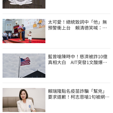
太可愛！總統致詞中「他」無
預警衝上台 賴清德笑喊：卸
任再交棒給你
藍曾嗆陳時中！慈濟被詐10億
真相大白 AIT突發1文酸爆…
他笑：真的很會
賴瑞隆點名疫苗詐騙「幫兇」
要求道歉！柯志恩嗆1句被網罵
爆