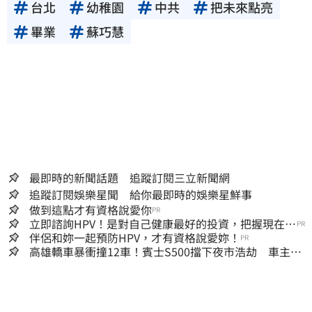
台北
幼稚園
中共
把未來點亮
畢業
蘇巧慧
最即時的新聞話題 追蹤訂閱三立新聞網
追蹤訂閱娛樂星聞 給你最即時的娛樂星鮮事
做到這點才有資格說愛你
PR
立即諮詢HPV！是對自己健康最好的投資，把握現在不
PR
嫌晚！
伴侶和妳一起預防HPV，才有資格說愛妳！
PR
高雄轎車暴衝撞12車！賓士S500擋下夜市浩劫 車主大
度：車再買就有