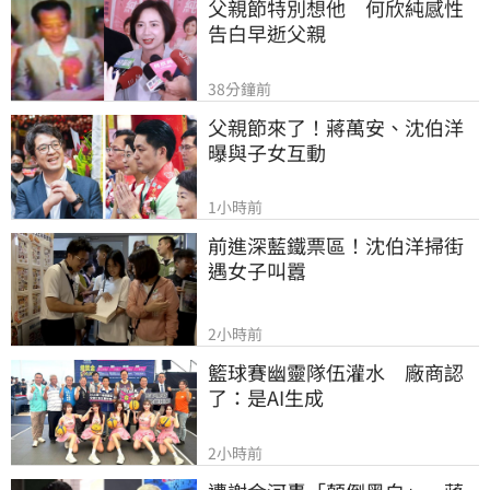
父親節特別想他　何欣純感性
告白早逝父親
38分鐘前
父親節來了！蔣萬安、沈伯洋
曝與子女互動
1小時前
前進深藍鐵票區！沈伯洋掃街
遇女子叫囂
2小時前
籃球賽幽靈隊伍灌水　廠商認
了：是AI生成
2小時前