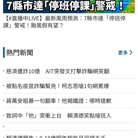
【#直播中LIVE】最新風雨預測：7縣市達「停班停
課」警戒！颱風假有望？
熱門新聞
更多
慈濟遭詐10億 AIT突發文打擊詐騙網笑翻
被點名疫苗詐騙幫兇！柯志恩嗆1句網罵爆
蔣萬安粗暴一句翻車！他揭鐵證：哪時道歉
致詞中「他」突衝上台 賴清德笑點接班人
賴清德預告：0-18歲明年起每月可領五千