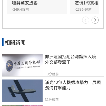
搶打疫苗的慘痛經驗，以及政府疑似阻擋民間採
嗆蔣萬安造謠
悲憤1句真相大
購、護航特定業者的記憶絕不會被洗掉。
-249分鐘前
-239分鐘前
相關新聞
非洲這國拒絕台灣護照入境　
外交部發聲了
19分鐘前
漢光42無人機秀攻擊力　展現
濱海打擊能力
31分鐘前