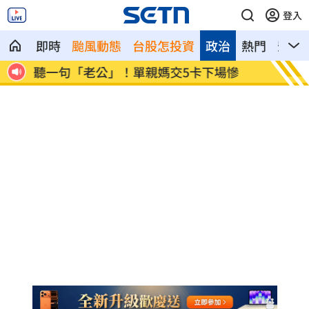
登入
即時
颱風動態
台股怎投資
政治
熱門
影音
應了
聽一句「老公」！單親媽交5卡下場慘
非洲這
了