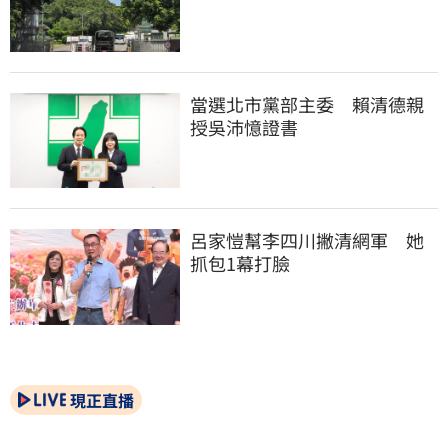
當選北市黨部主委　賴清德親
授吳沛憶證書
呂家愷幫李四川撇清網軍　她
抓包1幕打臉
現正直播