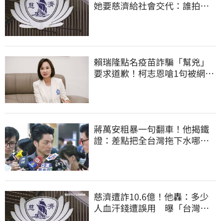
她要慈濟給社會交代：誰拍板
付10.6億
賴瑞隆點名疫苗詐騙「幫兇」
要求道歉！柯志恩嗆1句被網罵
爆
蔣萬安粗暴一句翻車！他揭鐵
證：差點把全台灣拖下水哪時
道歉
慈濟遭詐10.6億！他轟：多少
人血汗錢遭誤用 曝「台灣這
法律」過時百年