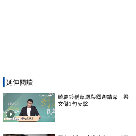
延伸閱讀
饒慶鈴稱幫鳳梨釋迦請命　梁
文傑1句反擊