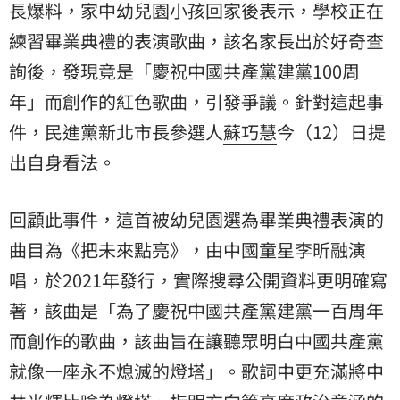
長爆料，家中幼兒園小孩回家後表示，學校正在
練習畢業典禮的表演歌曲，該名家長出於好奇查
詢後，發現竟是「慶祝中國共產黨建黨100周
年」而創作的紅色歌曲，引發爭議。針對這起事
件，民進黨新北市長參選人
蘇巧慧
今（12）日提
出自身看法。
回顧此事件，這首被幼兒園選為畢業典禮表演的
曲目為《
把未來點亮
》，由中國童星李昕融演
唱，於2021年發行，實際搜尋公開資料更明確寫
著，該曲是「為了慶祝中國共產黨建黨一百周年
而創作的歌曲，該曲旨在讓聽眾明白中國共產黨
就像一座永不熄滅的燈塔」。歌詞中更充滿將
中