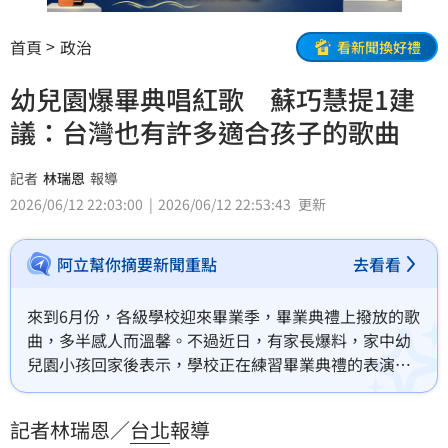
首頁
政治
看新聞換好禮
幼兒園爆畢典唱紅歌 蘇巧慧提1建
議：台灣也有許多適合孩子的歌曲
記者
林瑞恩
報導
2026/06/12 22:03:00
2026/06/12 22:53:43
更新
阿立幫你摘要新聞重點
去看看
來到6月份，各級學校迎來畢業季，畢業典禮上撥放的歌
曲，多半感人而溫馨。不過近日，有家長爆料，家中幼
兒園小孩回家後表示，學校正在練習畢業典禮的表演歌
曲，該名家長出於好奇查詢後，發現竟是「慶祝中國共
產黨建黨100周年」而創作的紅色歌曲，引發爭議。針
記者林瑞恩／
台北
報導
對這起事件，民進黨新北市長參選人蘇巧慧今（12）日