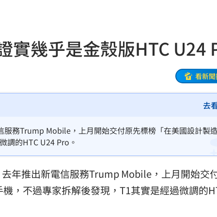
、加
00:31
原因
00:26
實幾乎是金殼版HTC U24 P
槓警
00:23
看新聞
鎮濤
00:22
去
趨緩
00:19
務Trump Mobile，上月開始交付原先標榜「在美國設計製
懂事
00:12
HTC U24 Pro。
」去年推出新電信服務Trump Mobile，上月開始交
打點
23:59
手機，不過專家拆解後發現，T1其實是經過微調的H
23:53