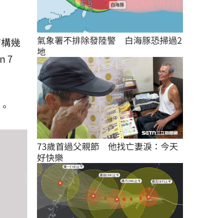
氣象署不排除發陸警　白海豚恐掃過2
結構幾
地
 7
。
73歲首過父親節　他找亡妻淚：今天
好快樂