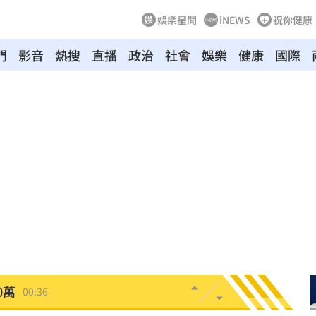
娛樂星聞
iNEWS
祝你健康
門
影音
熱搜
直播
政治
社會
娛樂
健康
國際
！
01:20
物
01:17
！
01:03
47
油
00:43
擊
00:41
0萬
00:36