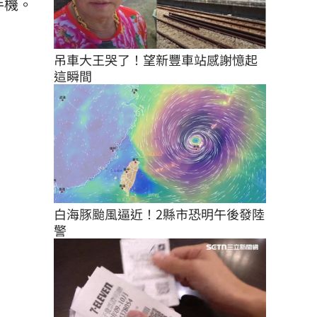
手機。
吊車大王哭了！望新豐車站感謝憶起
這瞬間
白海豚颱風逼近！2縣市恐明午後發陸
警