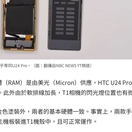
幾乎等同U24 Pro。（圖：翻攝自NBC NEWS YT頻道）
AM）是由美光（Micron）供應，HTC U24 Pr
的產品。此外由於軟排線加長，T1相機的閃光燈位置也有
金色塗裝外，兩者的基本硬體一致。事實上，兩款手
C的主機板裝進T1機殼中，且可正常運作。