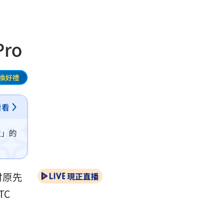
ro
換好禮
看看
造」的
付原先
現正直播
TC