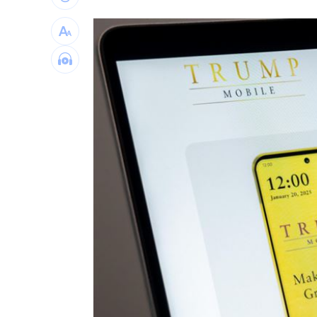
3歲米格魯偷吃軟糖 被催吐後好有戲
23
獨／北勢棒球隊穿破鞋拚冠軍 台僑看
台灣彩券開獎直播中
20:31
LIVE三立+24小時直播
15:27
三立iNEWS新聞台線上直播
18:00
商場戰國來臨 台中「頂奢大道」逐漸
台彩父親節推新刮刮樂千萬頭獎超「爸
「拍片人的多重宇宙」職涯論壇9/12登
8國球員齊聚高雄 Formosa 7s掀足球
理想混蛋號召粉絲跨海追星吃美食！
18: