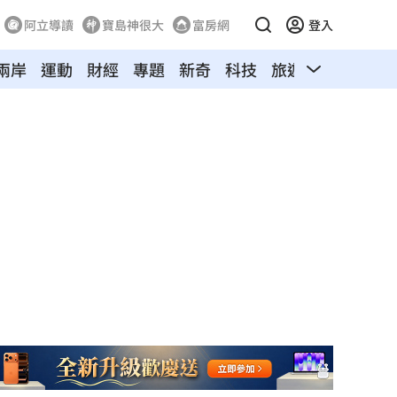
阿立導讀
寶島神很大
富房網
登入
兩岸
運動
財經
專題
新奇
科技
旅遊
汽車
寵物