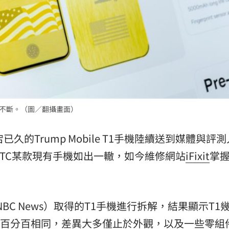
來爭議不斷。（圖／翻攝畫面）
宕已久的Trump Mobile T1手機陸續送到媒體與評
TC某款現有手機如出一轍，如今維修網站
iFixit
掌
NBC News）取得的T1手機進行拆解，結果顯示T1
兩者不是百分百相同，差異大多僅止於外觀，以及一些零組