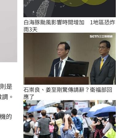
白海豚颱風影響時間增加　1地區恐炸
雨3天
o則是
石崇良、姜至剛驚傳請辭？衛福部回
微調。
應了
機的