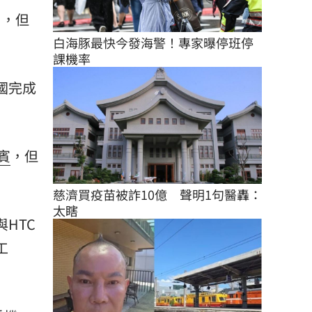
」，但
白海豚最快今發海警！專家曝停班停
課機率
美國完成
賓
，但
慈濟買疫苗被詐10億　聲明1句醫轟：
太瞎
與HTC
工