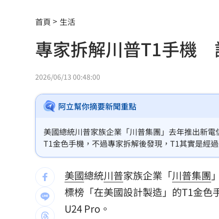
獨／海外遊學增強外語 台人夯英、美
首頁
生活
長尾獼猴失控狂襲居民！官方追查異常
專家拆解川普T1手機 證
伊波拉失控！專家憂病毒恐已突變
00:23
飲料空盒找嘸地方丟 騎車咬著遭攔查
2026/06/13 00:48:00
63歲章小蕙吐露心聲：後悔當年嫁給鍾
阿立幫你摘要新聞重點
白海豚颱風擺盪逼近！雨到「這時」才
美國總統川普家族企業「川普集團」去年推出新電信服
最遺憾童年記憶空白 禹菡：當年真不
T1金色手機，不過專家拆解後發現，T1其實是經過微調的
每股配12.8元的它 Ｑ2營收曝光
00:00
美國
總統
川普
家族企業「
川普集團
連續2場安打！ 林安可掃二壘打貢獻1
標榜「在美國設計製造」的T1金色
歐洲避暑天堂失守！地中海熱到像溫泉
U24 Pro。