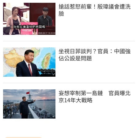
搶話惹怒前輩！殷瑋議會遭洗
臉
坐視日菲談判？官員：中國強
佔公設是問題
妄想宰制第一島鏈　官員曝北
京14年大戰略