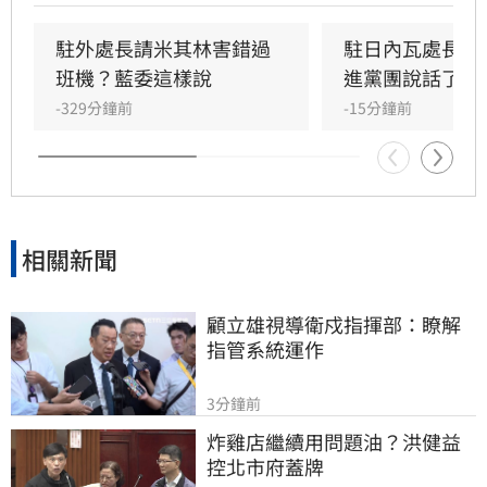
預算運用上毫無章法。此外，李冠德被控長期羞
辱同仁、歧視宗教與性別，並濫用職權將公務員
駐外處長請米其林害錯過
駐日內瓦處長爭
當私人司機，甚至因極端撙節導致辦公室連洗手
班機？藍委這樣說
進黨團說話了
乳等基本物資都短缺，行徑相當誇張。
-329分鐘前
-15分鐘前
相關新聞
顧立雄視導衛戍指揮部：瞭解
指管系統運作
3分鐘前
炸雞店繼續用問題油？洪健益
控北市府蓋牌