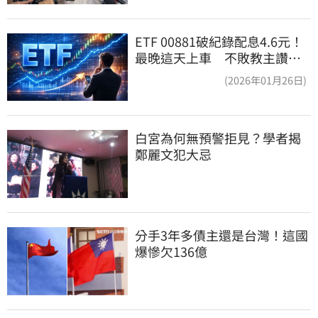
ETF 00881破紀錄配息4.6元！
最晚這天上車 不敗教主讚：
表現超越0050
(2026年01月26日)
白宮為何無預警拒見？學者揭
鄭麗文犯大忌
分手3年多債主還是台灣！這國
爆慘欠136億