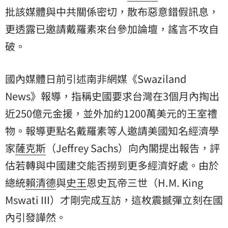
批該媒體與中共關係密切，散布惡意錯假訊息，
更透露已邀請戴羅素來台參加論壇，謠言不攻自
破。
國內媒體日前引述南非網媒《Swaziland
News》報導，指稱史國要求台灣在3個月內掏出
近250億元金援，並外加約1200萬美元的王室禮
物。報導更點名戴羅素等人邀請美國知名經濟學
家
薩克斯
（Jeffrey Sachs）向內閣提出報告，評
估若轉與中國建交能否撈到更多經濟好處。由於
總統
賴清德
與
史王
恩史瓦帝三世（H.M. King
Mswati III）才剛完成互訪，這枚震撼彈立刻在國
內引發譁然。