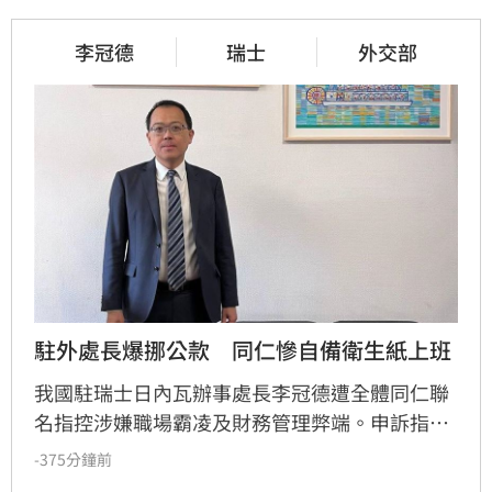
李冠德
瑞士
外交部
駐外處長爆挪公款　同仁慘自備衛生紙上班
我國駐瑞士日內瓦辦事處長李冠德遭全體同仁聯
名指控涉嫌職場霸凌及財務管理弊端。申訴指
出，李冠德不僅以公款支應私人開銷、浮濫報
-375分鐘前
帳，更涉嫌編造無憑證單據處理匯兌損失，且在