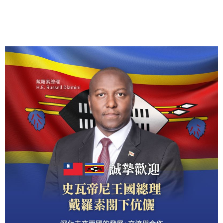
交謠言。外交部呼籲各界警惕中國的經濟誘餌，台灣將
持續深化兩國互惠合作，穩固這段長達半世紀的鐵桿邦
誼。