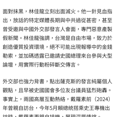
面對抹黑，林佳龍立刻出面滅火。他一針見血指
出，放話的特定媒體長期與中共過從甚密，甚至
曾受邀與中國外交部發言人會面，專門惡意產製
假新聞。林佳龍強調，台灣是自由市場，致力於
創造優質投資環境，絕不可能出現報導中的金錢
勒索，並加碼透露已邀請史國總理來台參與大型
論壇，用實際行動粉碎斷交傳言。
外交部也強力背書，點出薩克斯的發言純屬個人
觀點，且早被史國國會多位友台議員猛烈砲轟。
事實上，兩國高層互動熱絡，戴羅素前（2024）
年曾親自訪台，今年5月賴總統搭乘史王專機出
訪時，戴羅素更親自接機，展現深厚情誼。