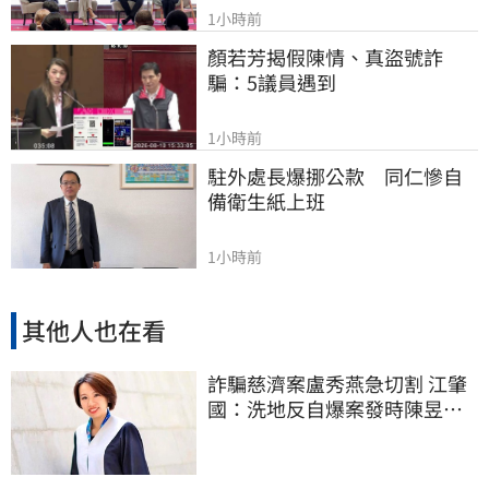
1小時前
顏若芳揭假陳情、真盜號詐
騙：5議員遇到
1小時前
駐外處長爆挪公款　同仁慘自
備衛生紙上班
1小時前
其他人也在看
詐騙慈濟案盧秀燕急切割 江肇
國：洗地反自爆案發時陳昱瑄
與市府關係