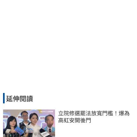
延伸閱讀
立院修選罷法放寬門檻！爆為
高虹安開後門