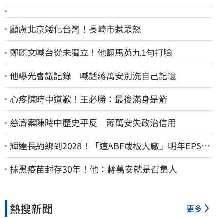
顧慮北京矮化台灣！長崎市惹眾怒
鄭麗文喊台從未獨立！他翻馬英九1句打臉
他曝光會議記錄 喊話蔣萬安別洗自己記憶
心疼陳時中道歉！王必勝：最後滿身是箭
慈濟案陳時中歷史平反 蔣萬安失政治信用
輝達長約綁到2028！「這ABF載板大廠」明年EPS上
看22元 目標價至1000元
抹黑疫苗封存30年！他：蔣萬安就是召集人
熱搜新聞
更多