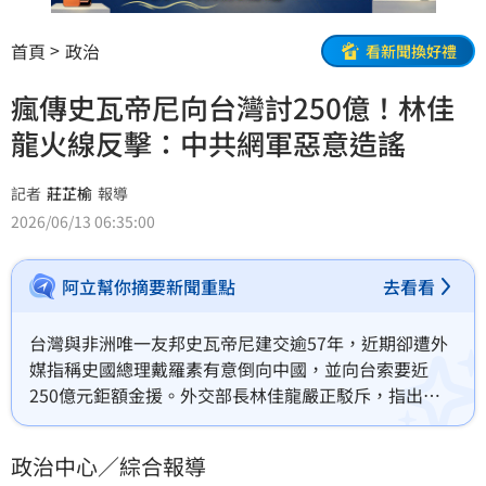
首頁
政治
看新聞換好禮
瘋傳史瓦帝尼向台灣討250億！林佳
龍火線反擊：中共網軍惡意造謠
記者
莊芷榆
報導
2026/06/13 06:35:00
阿立幫你摘要新聞重點
去看看
台灣與非洲唯一友邦史瓦帝尼建交逾57年，近期卻遭外
媒指稱史國總理戴羅素有意倒向中國，並向台索要近
250億元鉅額金援。外交部長林佳龍嚴正駁斥，指出該
報導為與中共關係密切的媒體散布之假訊息，旨在惡意
打壓台灣外交空間。林佳龍強調台史關係穩固，已正式
政治中心／綜合報導
邀請戴羅素總理來台參加大型論壇，以實際行動粉碎斷