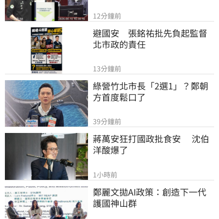
12分鐘前
避國安　張銘祐批先負起監督
北市政的責任
13分鐘前
綠營竹北市長「2選1」？鄭朝
方首度鬆口了
39分鐘前
蔣萬安狂打國政批食安　 沈伯
洋酸爆了
1小時前
鄭麗文拋AI政策：創造下一代
護國神山群