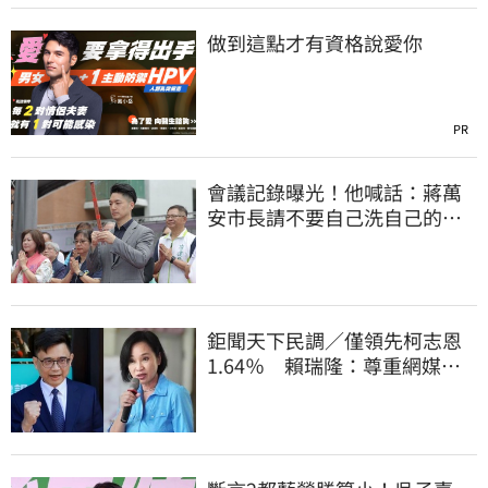
做到這點才有資格說愛你
PR
會議記錄曝光！他喊話：蔣萬
安市長請不要自己洗自己的記
憶好嗎？
鉅聞天下民調／僅領先柯志恩
1.64％ 賴瑞隆：尊重網媒特
殊調查方式