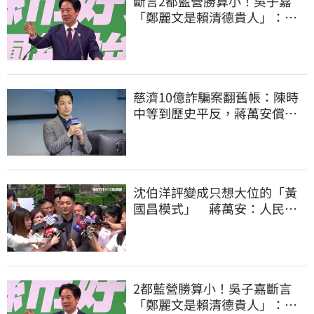
斷言2都藍營勝算小！吳子嘉
「鄭麗文是賴清德貴人」：保
送2028連任總統
慈濟10億詐騙案翻舊帳：陳時
中等到歷史平反，蔣萬安償還
2022政治利息
沈伯洋評變成只想大位的「黃
國昌模式」 蔣萬安：人民受
不了民進黨
2都藍營勝算小！吳子嘉斷言
「鄭麗文是賴清德貴人」：保