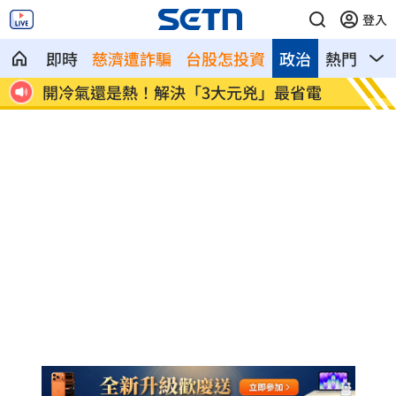
登入
即時
慈濟遭詐騙
台股怎投資
政治
熱門
影
省電
金秀賢首公開受訪 將登印尼電視台節目
澎湖後