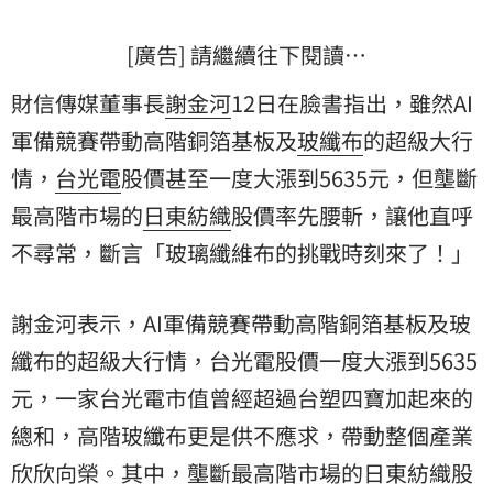
[廣告] 請繼續往下閱讀…
財信傳媒董事長
謝金河
12日在臉書指出，雖然AI
軍備競賽帶動高階銅箔基板及
玻纖布
的超級大行
情，
台光電
股價甚至一度大漲到5635元，但壟斷
最高階市場的
日東紡織
股價率先腰斬，讓他直呼
不尋常，斷言「玻璃纖維布的挑戰時刻來了！」
謝金河表示，AI軍備競賽帶動高階銅箔基板及玻
纖布的超級大行情，台光電股價一度大漲到5635
元，一家台光電市值曾經超過台塑四寶加起來的
總和，高階玻纖布更是供不應求，帶動整個產業
欣欣向榮。其中，壟斷最高階市場的日東紡織股