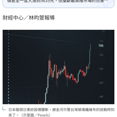
價甚至一度大漲到5635元，但壟斷最高階市場的日東紡
織股價率先腰斬，讓他直呼不尋常，斷言「玻璃纖維布
的挑戰時刻來了！」
財經中心／林昀萱報導
日本龍頭日東紡股價腰斬，謝金河示警台灣玻璃纖維布的挑戰時刻
來了。（示意圖／Pexels）