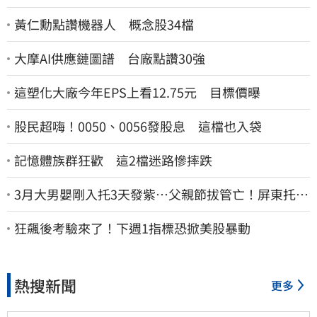
黃仁勳點讚機器人 概念股34檔
大摩AI供應鏈圖譜 台廠點讚30強
這塑化大廠今年EPS上看12.75元 目標價曝
股民超嗨！0050、0056發股息 這檔也入袋
記憶體族群狂歡 這2檔迷路慘摔跌
3月大男嬰剛入托3天發紫…父親節拔管亡！屏東托嬰
中心回9字
狂飆後考驗來了！下週1指標恐掀美股暴動
熱搜新聞
更多