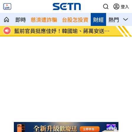
登入
即時
慈濟遭詐騙
台股怎投資
財經
熱門
影
非常好
藍前官員挺應佳妤！韓國瑜、蔣萬安送祝
新／8
福