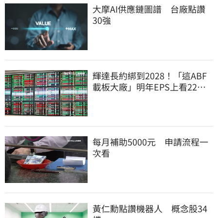
大摩AI供應鏈圖譜 台廠點讚
30強
輝達長約綁到2028！「這ABF
載板大廠」明年EPS上看22
元 目標價至1000元
每月補助5000元 申請流程一
次看
黃仁勳點讚機器人 概念股34