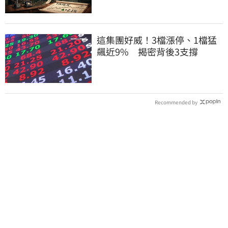
這集團好威！3檔漲停、1檔猛
飆近9% 揭密背後3支撐
Recommended by