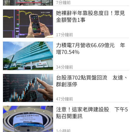
7分鐘前
她裸辭半年靠股息度日！眾見
金額警告1事
17分鐘前
力積電7月營收66.69億元　年
增70.54%
34分鐘前
台股漲702點買盤回流　友達、
群創漲停
47分鐘前
注意！這家老牌建設股　下午5
點召開重訊
1小時前