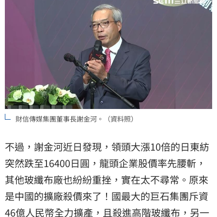
財信傳媒集團董事長謝金河。（資料照）
不過，謝金河近日發現，領頭大漲10倍的日東紡
突然跌至16400日圓，龍頭企業股價率先腰斬，
其他玻纖布廠也紛紛重挫，實在太不尋常。原來
是中國的擴廠殺價來了！國最大的巨石集團斥資
46億人民幣全力擴產，且殺進高階玻纖布，另一