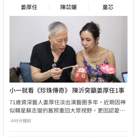
姜厚任
陳苡孋
童芯
小一就看《珍珠傳奇》 陳沂突籲姜厚任1事
71歲資深藝人姜厚任淡出演藝圈多年，近期因神
似韓星蘇志燮的舊照重回大眾視野，更因認愛小
24歲的高學歷女友童芯引發關注。然而，陳沂質
-449分鐘前
疑兩人的「七世情緣」，指出郵遞區號與戲劇播
出時間點皆有出入，呼籲姜厚任應謹慎查證。