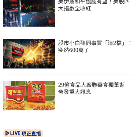
美伊簽和平協議有望！美股四
大指數全收紅
股市小白聽同事買「這2檔」：
突然600萬了
29億食品大廠聯華食獨董逝　
急發重大訊息
現正直播