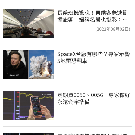
長榮班機驚魂！男乘客急速衝
撞旅客 婦科名醫也掛彩：全
機卡半小時
(2022年08月02日)
SpaceX台廠有哪些？專家示警
5地雷恐翻車
定期買0050、0056　專家做好
永遠套牢準備