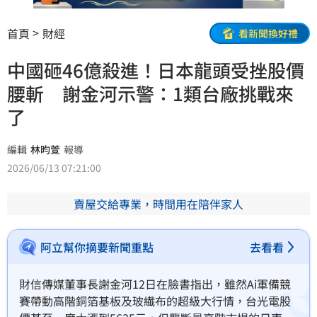
首頁
財經
看新聞換好禮
中國砸46億殺進！日本龍頭受挫股價
腰斬 謝金河示警：1類台廠挑戰來
了
編輯
林昀萱
報導
2026/06/13 07:21:00
賣屋交給專業，時間用在陪伴家人
阿立幫你摘要新聞重點
去看看
財信傳媒董事長謝金河12日在臉書指出，雖然Ai軍備競
賽帶動高階銅箔基板及玻纎布的超級大行情，台光電股