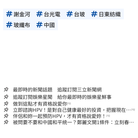
謝金河
台光電
台玻
日東紡織
玻纖布
中國
最即時的新聞話題 追蹤訂閱三立新聞網
追蹤訂閱娛樂星聞 給你最即時的娛樂星鮮事
做到這點才有資格說愛你
PR
立即諮詢HPV！是對自己健康最好的投資，把握現在不
PR
嫌晚！
伴侶和妳一起預防HPV，才有資格說愛妳！
PR
被問要不要和中國和平統一？鄭麗文開1條件：立刻春暖
花開