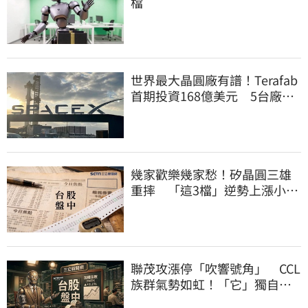
檔
世界最大晶圓廠有譜！Terafab
首期投資168億美元 5台廠或
打進供應鏈
幾家歡樂幾家愁！矽晶圓三雄
重摔 「這3檔」逆勢上漲小兵
立大功
聯茂攻漲停「吹響號角」 CCL
族群氣勢如虹！「它」獨自憔
悴躺平跌1.6%