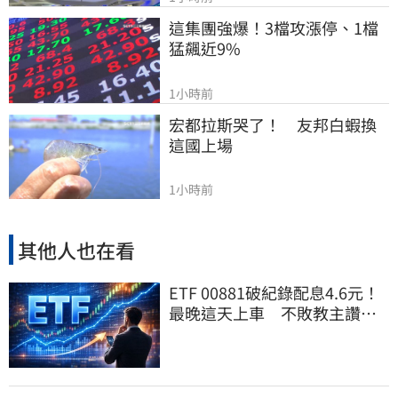
這集團強爆！3檔攻漲停、1檔
猛飆近9%
1小時前
宏都拉斯哭了！　友邦白蝦換
這國上場
1小時前
其他人也在看
ETF 00881破紀錄配息4.6元！
最晚這天上車 不敗教主讚：
表現超越0050