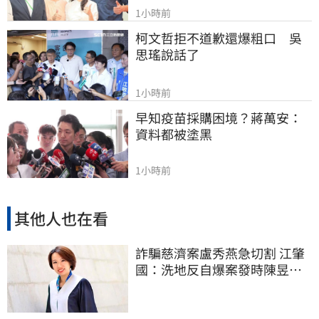
1小時前
柯文哲拒不道歉還爆粗口　吳
思瑤說話了
1小時前
早知疫苗採購困境？蔣萬安：
資料都被塗黑
1小時前
其他人也在看
詐騙慈濟案盧秀燕急切割 江肇
國：洗地反自爆案發時陳昱瑄
與市府關係