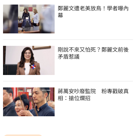
鄭麗文遭老美放鳥！學者曝內
幕
剛說不來又怕死？鄭麗文前後
矛盾惹議
蔣萬安吵廢監院　粉專戳破真
相：搶位爛招