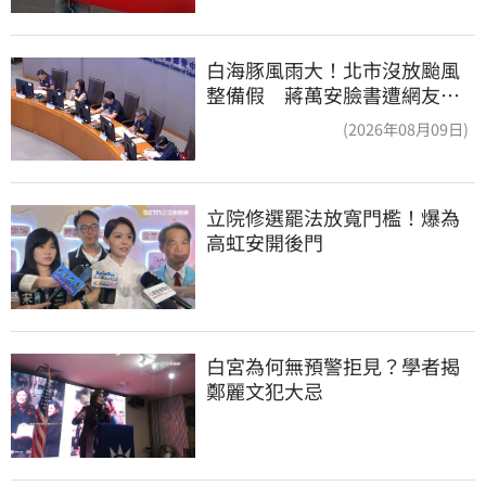
白海豚風雨大！北市沒放颱風
整備假 蔣萬安臉書遭網友灌
爆：標準在哪？
(2026年08月09日)
立院修選罷法放寬門檻！爆為
高虹安開後門
白宮為何無預警拒見？學者揭
鄭麗文犯大忌