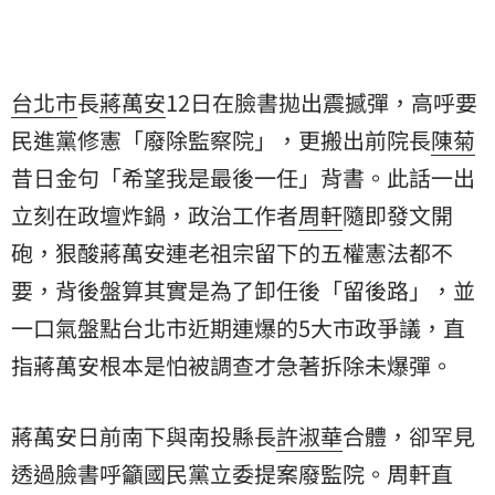
台北市
長
蔣萬安
12日在臉書拋出震撼彈，高呼要
民進黨修憲「廢除監察院」，更搬出前院長
陳菊
昔日金句「希望我是最後一任」背書。此話一出
立刻在政壇炸鍋，政治工作者
周軒
隨即發文開
砲，狠酸蔣萬安連老祖宗留下的五權憲法都不
要，背後盤算其實是為了卸任後「留後路」，並
一口氣盤點台北市近期連爆的5大市政爭議，直
指蔣萬安根本是怕被調查才急著拆除未爆彈。
蔣萬安日前南下與南投縣長
許淑華
合體，卻罕見
透過臉書呼籲國民黨立委提案廢監院。周軒直