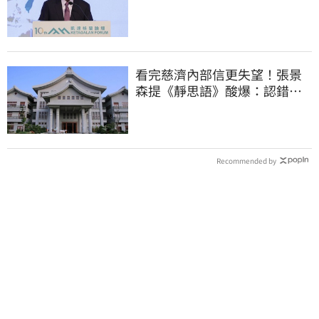
看完慈濟內部信更失望！張景
森提《靜思語》酸爆：認錯有
那麼難？
Recommended by