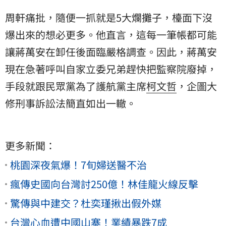
周軒痛批，隨便一抓就是5大爛攤子，檯面下沒
爆出來的想必更多。他直言，這每一筆帳都可能
讓蔣萬安在卸任後面臨嚴格調查。因此，蔣萬安
現在急著呼叫自家立委兄弟趕快把監察院廢掉，
手段就跟民眾黨為了護航黨主席
柯文哲
，企圖大
修刑事訴訟法簡直如出一轍。
更多新聞：
桃園深夜氣爆！7旬婦送醫不治
瘋傳史國向台灣討250億！林佳龍火線反擊
驚傳與中建交？杜奕瑾揪出假外媒
台灣心血遭中國山寨！業績暴跌7成