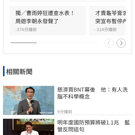
人司馬玉嬌得知後，罕見在新聞留言區溫情喊
話，勸告年僅68歲的田路路應學會自強自力。
獨／曹雨婷狂遭查水表！
才賣龜苓膏求生
周遊李朝永發聲了
突宣布暫停內幕
-376分鐘前
-314分鐘前
相關新聞
慈濟買BNT幕後　他：有人洗
腦不科學概念
9分鐘前
明年度國防預算將破1.1兆　藍
營反問這句