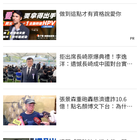
做到這點才有資格說愛你
PR
拒出席長崎原爆典禮！李逸
洋：遺憾長崎成中國對台實施
法律戰的執行工具
張景森重砲轟慈濟遭詐10.6
億！點名顏博文下台：為什麼
這麼好騙？