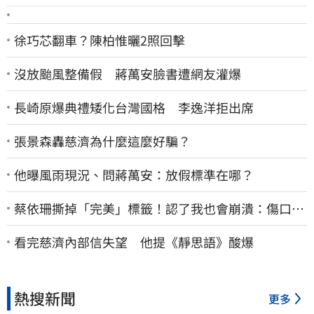
徐巧芯翻車？陳柏惟曬2照回擊
沒放颱風整備假 蔣萬安臉書遭網友灌爆
長崎原爆典禮矮化台灣國格 李逸洋拒出席
張景森轟慈濟為什麼這麼好騙？
他曝風雨現況、問蔣萬安：放假標準在哪？
蔡依珊撕掉「完美」標籤！認了我也會崩潰：傷口終
究會癒合
看完慈濟內部信失望 他提《靜思語》酸爆
熱搜新聞
更多