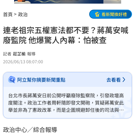
首頁
政治
看新聞換好禮
連老祖宗五權憲法都不要？蔣萬安喊
廢監院 他爆驚人內幕：怕被查
記者
莊芷榆
報導
2026/06/13 08:07:00
阿立幫你摘要新聞重點
去看看
台北市長蔣萬安日前公開呼籲廢除監察院，引發政壇高
度關注。政治工作者周軒隨即發文開砲，質疑蔣萬安此
舉並非為了憲政改革，而是企圖規避卸任後的司法與監
察調查。周軒更具體盤點包含大直培英社宅廢棄物、秀
珍菇遮陽傘、負壓吸菸室及捷運施工安全等5大市政爭
政治中心／綜合報導
議，直指蔣萬安是因擔心爛攤子被清算，才急著拆除監