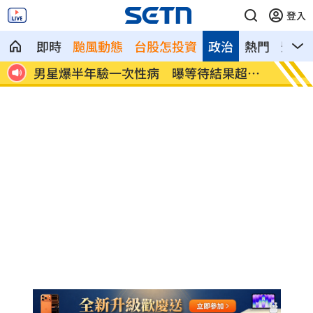
登入
即時
颱風動態
台股怎投資
政治
熱門
影音
界追
男星爆半年驗一次性病 曝等待結果超忐
佐藤二
忑
停