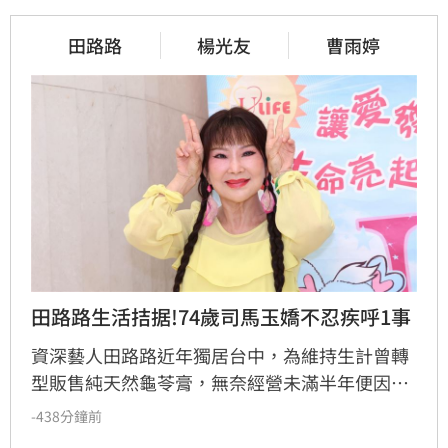
田路路
楊光友
曹雨婷
田路路生活拮据!74歲司馬玉嬌不忍疾呼1事
資深藝人田路路近年獨居台中，為維持生計曾轉
型販售純天然龜苓膏，無奈經營未滿半年便因身
體狀況亮紅燈，被迫宣布暫停營業。田路路於社
-438分鐘前
群發文致歉，引發各界關注。曾紅極一時的主持