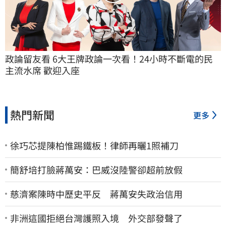
政論留友看 6大王牌政論一次看！24小時不斷電的民
主流水席 歡迎入座
熱門新聞
更多
徐巧芯提陳柏惟踢鐵板！律師再曬1照補刀
簡舒培打臉蔣萬安：巴威沒陸警卻超前放假
慈濟案陳時中歷史平反 蔣萬安失政治信用
非洲這國拒絕台灣護照入境 外交部發聲了