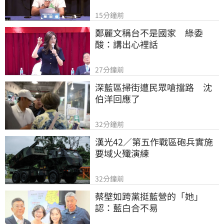
15分鐘前
鄭麗文稱台不是國家　綠委
酸：講出心裡話
27分鐘前
深藍區掃街遭民眾嗆擋路　沈
伯洋回應了
32分鐘前
漢光42／第五作戰區砲兵實施
要域火殲演練
32分鐘前
蔡壁如跨黨挺藍營的「她」
認：藍白合不易