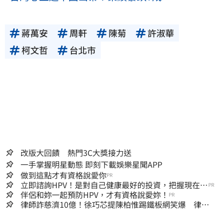
蔣萬安
周軒
陳菊
許淑華
柯文哲
台北市
改版大回饋 熱門3C大獎接力送
一手掌握明星動態 即刻下載娛樂星聞APP
做到這點才有資格說愛你
PR
立即諮詢HPV！是對自己健康最好的投資，把握現在不
PR
嫌晚！
伴侶和妳一起預防HPV，才有資格說愛妳！
PR
律師詐慈濟10億！徐巧芯提陳柏惟踢鐵板網笑爆 律師
再曬1照補刀