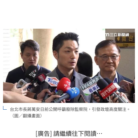
察院這顆未爆彈。此舉被批評與民眾黨護航柯文哲的行
徑雷同，引發各界對其政治動機與市政績效的熱烈討
論。
台北市長蔣萬安日前公開呼籲廢除監察院，引發政壇高度關注。
（圖／翻攝畫面）
[廣告] 請繼續往下閱讀…