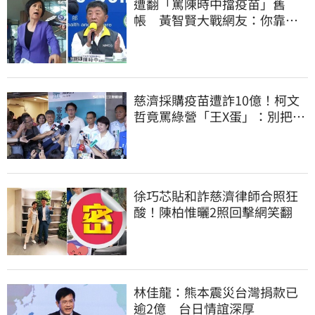
遭翻「罵陳時中擋疫苗」舊
帳 黃智賢大戰網友：你靠我
活下來的
慈濟採購疫苗遭詐10億！柯文
哲竟罵綠營「王X蛋」：別把全
國人民當白痴
徐巧芯貼和詐慈濟律師合照狂
酸！陳柏惟曬2照回擊網笑翻
林佳龍：熊本震災台灣捐款已
逾2億 台日情誼深厚