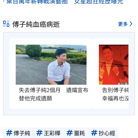
棄百萬年薪轉戰演藝圈 女星超狂經歷曝光
傅子純血癌病逝
更多
失去傅子純2個月　遺孀宣布
告別傅子純　
替他完成遺願
幸福再也沒有
傅子純
王彩樺
噩耗
抄心經