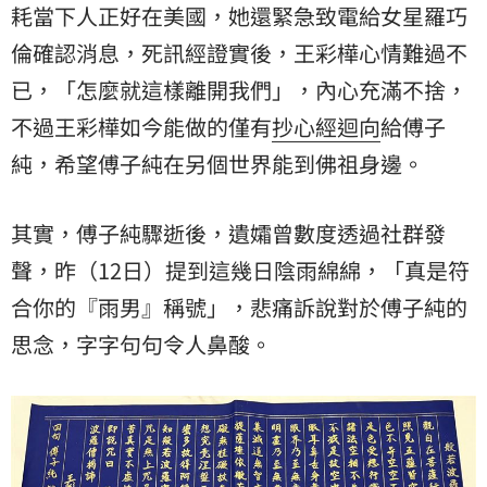
耗當下人正好在美國，她還緊急致電給女星羅巧
倫確認消息，死訊經證實後，王彩樺心情難過不
已，「怎麼就這樣離開我們」，內心充滿不捨，
不過王彩樺如今能做的僅有
抄心經
迴向
給傅子
純，希望傅子純在另個世界能到佛祖身邊。
其實，傅子純驟逝後，遺孀曾數度透過社群發
聲，昨（12日）提到這幾日陰雨綿綿，「真是符
合你的『雨男』稱號」，悲痛訴說對於傅子純的
思念，字字句句令人鼻酸。