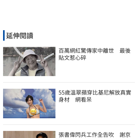
延伸閱讀
百萬網紅驚傳家中離世　最後
貼文惹心碎
55歲溫翠蘋穿比基尼解放真實
身材　網看呆
張書偉閃兵工作全告吹　謝京