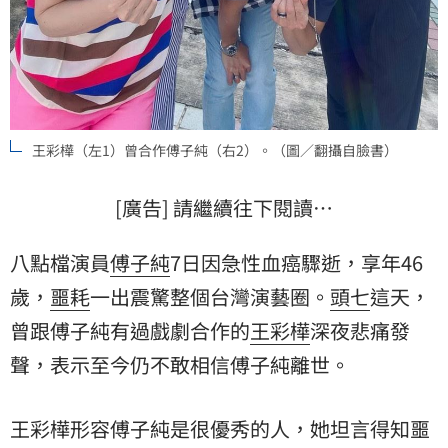
王彩樺（左1）曾合作傅子純（右2）。（圖／翻攝自臉書）
[廣告] 請繼續往下閱讀…
八點檔演員
傅子純
7日因急性血癌驟逝，享年46
歲，
噩耗
一出震驚整個台灣演藝圈。
頭七
這天，
曾跟傅子純有過戲劇合作的
王彩樺
深夜悲痛發
聲，表示至今仍不敢相信傅子純離世。
王彩樺形容傅子純是很優秀的人，她坦言得知噩