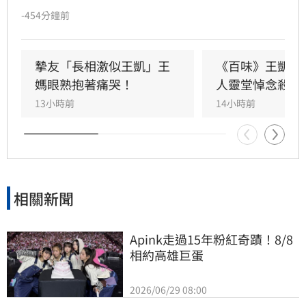
透露，王凱生前曾因腸胃炎消瘦，離世前一週還
-454分鐘前
曾開玩笑說褲子終於穿得進去，未料竟成最後對
話。Jeff與王凱情同手足，王母見到外貌神似的
Jeff當場淚崩。演藝圈大姐大邱瓈寬得知後，主
摯友「長相激似王凱」王
《百味》王凱驟
動伸出援手協助王家處理後事，展現十足義氣。
媽眼熟抱著痛哭！
人靈堂悼念殺青
王凱離世消息震驚演藝圈，許多好友紛紛表達不
13小時前
14小時前
捨，願其一路好走，家屬目前正全力處理告別式
相關事宜，場面令人鼻酸。
相關新聞
Apink走過15年粉紅奇蹟！8/8
相約高雄巨蛋
2026/06/29 08:00