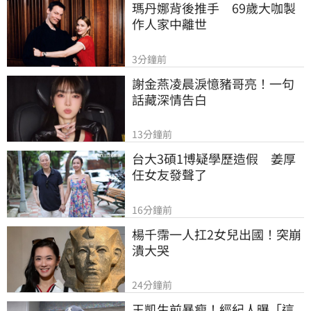
瑪丹娜背後推手　69歲大咖製
作人家中離世
3分鐘前
謝金燕凌晨淚憶豬哥亮！一句
話藏深情告白
13分鐘前
台大3碩1博疑學歷造假　姜厚
任女友發聲了
16分鐘前
楊千霈一人扛2女兒出國！突崩
潰大哭
24分鐘前
王凱生前暴瘦！經紀人曝「這