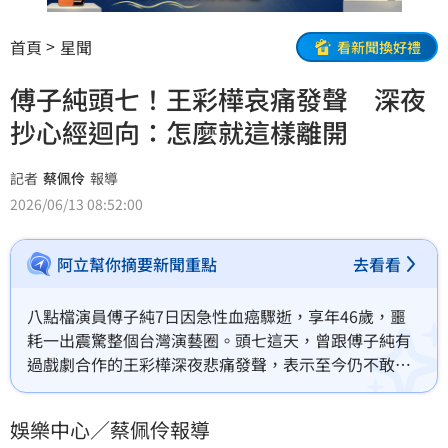
首頁
星聞
看新聞換好禮
傅子純頭七！王彩樺哀痛發聲 深夜
抄心經迴向：怎麼就這樣離開
記者
蔡佩伶
報導
2026/06/13 08:52:00
阿立幫你摘要新聞重點
去看看
八點檔演員傅子純7日因急性血癌驟逝，享年46歲，噩
耗一出震驚整個台灣演藝圈。頭七這天，曾跟傅子純有
過戲劇合作的王彩樺深夜悲痛發聲，表示至今仍不敢相
信傅子純離世。蔡佩伶報導
娛樂中心／蔡佩伶報導