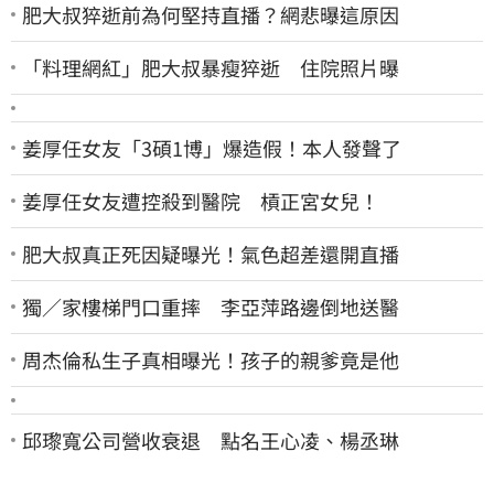
肥大叔猝逝前為何堅持直播？網悲曝這原因
「料理網紅」肥大叔暴瘦猝逝 住院照片曝
姜厚任女友「3碩1博」爆造假！本人發聲了
姜厚任女友遭控殺到醫院 槓正宮女兒！
肥大叔真正死因疑曝光！氣色超差還開直播
獨／家樓梯門口重摔 李亞萍路邊倒地送醫
周杰倫私生子真相曝光！孩子的親爹竟是他
邱瓈寬公司營收衰退 點名王心凌、楊丞琳