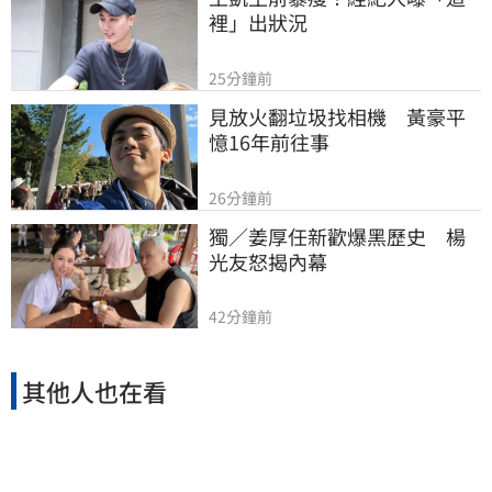
裡」出狀況
25分鐘前
見放火翻垃圾找相機　黃豪平
憶16年前往事
26分鐘前
獨／姜厚任新歡爆黑歷史　楊
光友怒揭內幕
42分鐘前
其他人也在看