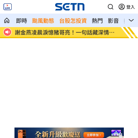
登入
即時
颱風動態
台股怎投資
熱門
影音
熱搜
藏深情告
撞臉大咖韓星！《陽光》導演簽下台大正
遭
妹