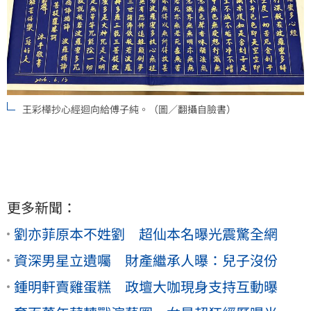
王彩樺抄心經迴向給傅子純。（圖／翻攝自臉書）
更多新聞：
劉亦菲原本不姓劉 超仙本名曝光震驚全網
資深男星立遺囑 財產繼承人曝：兒子沒份
鍾明軒賣雞蛋糕 政壇大咖現身支持互動曝