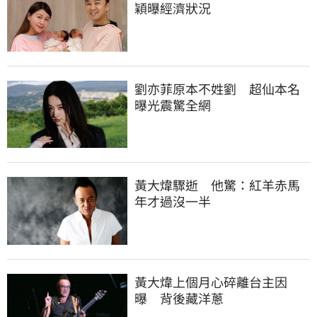
穎曝經濟狀況
劉亦菲原本不姓劉　超仙本名
曝光震驚全網
黃大煒驟逝　他驚：紅羊赤馬
年才過沒一半
黃大煒上個月心碎離台主因
曝　背後藏洋蔥