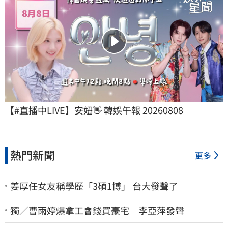
【#直播中LIVE】安妞👋 韓娛午報 20260808
熱門新聞
更多
姜厚任女友稱學歷「3碩1博」 台大發聲了
獨／曹雨婷爆拿工會錢買豪宅 李亞萍發聲