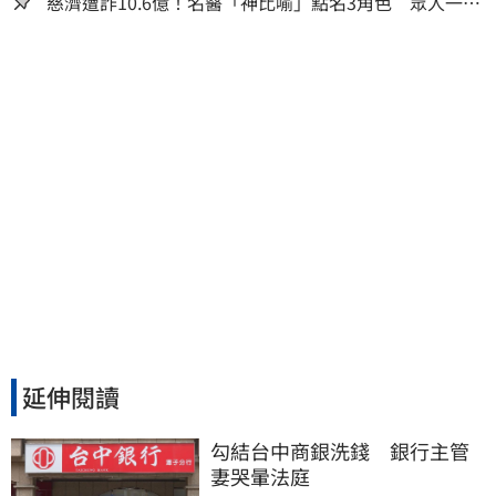
慈濟遭詐10.6億！名醫「神比喻」點名3角色 眾人一看
秒懂讚：好傳神
延伸閱讀
勾結台中商銀洗錢　銀行主管
妻哭暈法庭