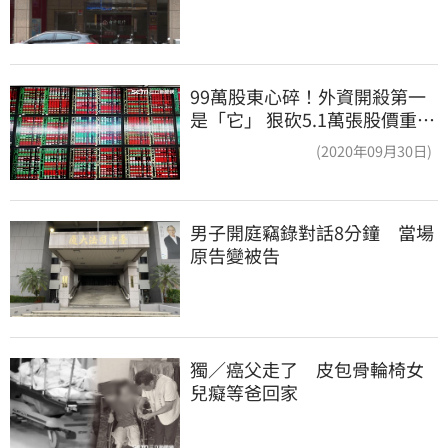
99萬股東心碎！外資開殺第一
是「它」 狠砍5.1萬張股價重挫
近5%
(2020年09月30日)
男子開庭竊錄對話8分鐘　當場
原告變被告
獨／癌父走了　皮包骨輪椅女
兒癡等爸回家