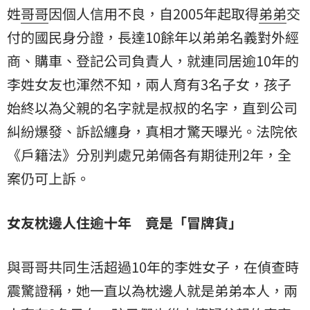
姓
哥哥
因個人信用不良，自2005年起取得
弟弟
交
付的國民身分證，長達10餘年以弟弟名義對外經
商、購車、登記公司負責人，就連同居逾10年的
李姓女友也渾然不知，兩人育有3名子女，孩子
始終以為父親的名字就是叔叔的名字，直到公司
糾紛爆發、訴訟纏身，真相才驚天曝光。法院依
《戶籍法》分別判處兄弟倆各有期徒刑2年，全
案仍可上訴。
女友枕邊人住逾十年 竟是「冒牌貨」
與哥哥共同生活超過10年的李姓女子，在偵查時
震驚證稱，她一直以為枕邊人就是弟弟本人，兩