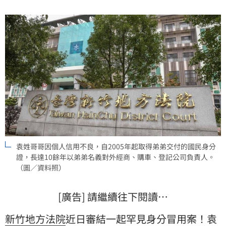
法院依《戶籍法》分別判處兄弟倆各有期徒刑2年，全案
仍可上訴。
袁姓哥哥因個人信用不良，自2005年起取得弟弟交付的國民身分
證，長達10餘年以弟弟名義對外經商、購車、登記公司負責人。
（圖／資料照）
[廣告] 請繼續往下閱讀…
新竹地方法院
近日審結一起罕見身分冒用案！袁