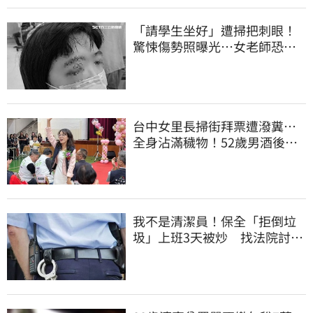
「請學生坐好」遭掃把刺眼！
驚悚傷勢照曝光…女老師恐失
明堅持會提告
台中女里長掃街拜票遭潑糞⋯
全身沾滿穢物！52歲男酒後失
控遭逮捕
我不是清潔員！保全「拒倒垃
圾」上班3天被炒 找法院討公
道結果出爐