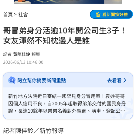
首頁
社會
看新聞換好禮
哥冒弟身分活逾10年開公司生3子！
女友渾然不知枕邊人是誰
記者
黃陳佳鈴
報導
2026/06/13 10:46:00
阿立幫你摘要新聞重點
去看看
新竹地方法院近日審結一起罕見身分冒用案！袁姓哥哥
因個人信用不良，自2005年起取得弟弟交付的國民身分
證，長達10餘年以弟弟名義對外經商、購車、登記公司
負責人，就連同居逾10年的李姓女友也渾然不知，兩人
育有3名子女，孩子始終以為父親的名字就是叔叔的名
記者陳佳鈴／新竹報導
字，直到公司糾紛爆發、訴訟纏身，真相才驚天曝光。