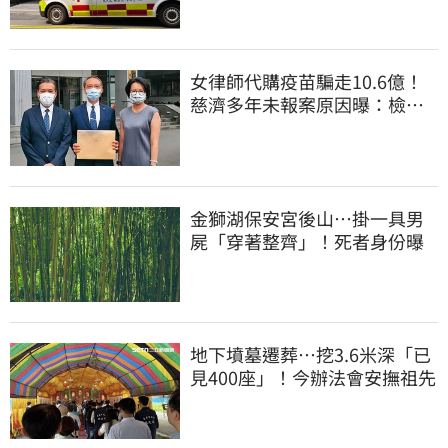
女律師代購疫苗騙走10.6億！
慈濟多年未報案原因曝：檢警
上門才知被騙
金獅湖保安宮後山…掛一具男
屍「穿著整齊」！死者身份曝
地下墳墓遷葬…挖3.6米深「已
見400座」！今辦法會安撫祖先