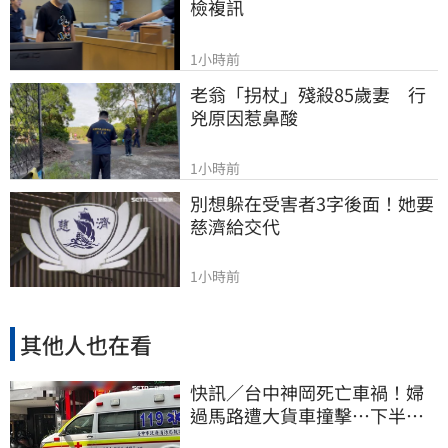
檢複訊
1小時前
老翁「拐杖」殘殺85歲妻　行
兇原因惹鼻酸
1小時前
別想躲在受害者3字後面！她要
慈濟給交代
1小時前
其他人也在看
快訊／台中神岡死亡車禍！婦
過馬路遭大貨車撞擊…下半身
輾碎慘死路口