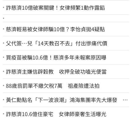
詐慈濟10億破案關鍵！女律頻繁1動作露餡
慈濟輕易被女律師騙10億？李怡貞拋4疑點
父代簽…兒「14天教召不去」付出慘痛代價
買疫苗被騙10.6億！慈濟多年未報案原因曝
詐慈濟主嫌信辟穀教 收押全破功嗑光便當
88歲翁罰單不繳欠稅7萬 祖產險遭法拍
黃仁勳點名「下一波浪潮」鴻海集團率先大爆發 台
股這族群全面噴出
詐慈濟10.6億住豪宅 女律師豪奢生活曝光