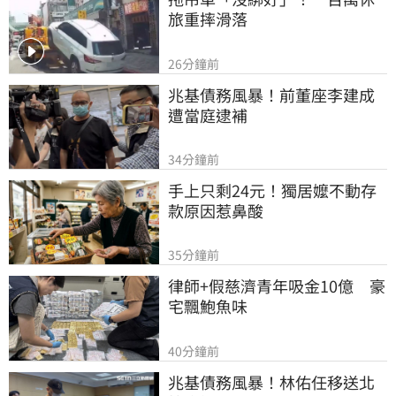
旅重摔滑落
26分鐘前
兆基債務風暴！前董座李建成
遭當庭逮補
34分鐘前
手上只剩24元！獨居嬤不動存
款原因惹鼻酸
35分鐘前
律師+假慈濟青年吸金10億　豪
宅飄鮑魚味
40分鐘前
兆基債務風暴！林佑任移送北