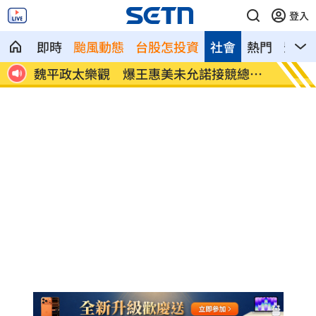
登入
即時
颱風動態
台股怎投資
社會
熱門
影音
太樂觀 爆王惠美未允諾接競總主
川普喊戰爭快結束 美
45000