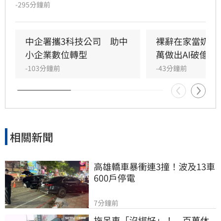
由戚薇AI分身演出的首部作品《末日盛夏》今（7
-295分鐘前
日）釋出首波宣傳影片後，畫面中的運鏡手法卻
意外引爆全網怒火。預告片開場採用「裙下仰拍
視角」，鏡頭直接從角色雙腿之間低角度直視裙
中企署攜3科技公司　助中
裸辭在家當奶爸
底，被指帶有強烈的偷窺暗示，導致原本備受期
小企業數位轉型
萬做出AI破億神
待的AI技術創新慘遭好評翻車。
-103分鐘前
-43分鐘前
相關新聞
高雄轎車暴衝連3撞！波及13車
600戶停電
7分鐘前
拖吊車「沒綁好」！　百萬休