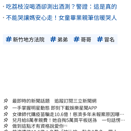
吃荔枝沒喝酒卻測出酒測？警證：這是真的
不能哭讓媽安心走！女童畢業親筆信暖哭人
新竹地方法院
弟弟
哥哥
冒名
最即時的新聞話題 追蹤訂閱三立新聞網
一手掌握明星動態 即刻下載娛樂星聞APP
女律師代購疫苗騙走10.6億！慈濟多年未報案原因曝：
檢警上門才知被騙
兒月給8萬孝親費！她自掏5萬買平板送孫 一句話愣原
地「傷心不已」
做到這點才有資格說愛你
PR