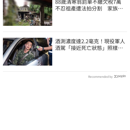
88歲清寒翁罰單不繳欠稅7萬
不忍祖產遭法拍分割 家族按
月代繳償債
酒測濃度達2.2毫克！現役軍人
酒駕「接近死亡狀態」照樣開
車上路遭勒退
Recommended by