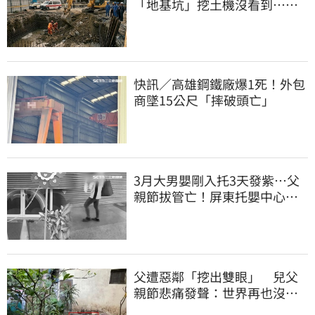
「地基坑」挖土機沒看到…下
土石活埋他
快訊／高雄鋼鐵廠爆1死！外包
商墜15公尺「摔破頭亡」
3月大男嬰剛入托3天發紫…父
親節拔管亡！屏東托嬰中心回9
字
父遭惡鄰「挖出雙眼」 兒父
親節悲痛發聲：世界再也沒有
顏色