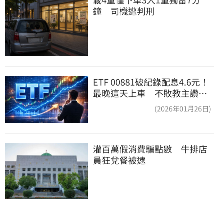
鐘　司機遭判刑
ETF 00881破紀錄配息4.6元！
最晚這天上車 不敗教主讚：
表現超越0050
(2026年01月26日)
灌百萬假消費騙點數　牛排店
員狂兌餐被逮