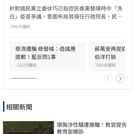
針對國民黨立委徐巧芯指控民進黨替陳時中「洗
白」疫苗爭議，意圖布局其接任行政院長，民進
黨台北市長參選人沈伯洋表示，當年陳時中針對
-396分鐘前
慈濟採購BNT疫苗採取保護措施，如今只是還原
事實、給予平反，不叫洗白。至於徐巧芯點名陳
時中將接掌閣揆的說法，沈伯洋則認為此議題應
慈濟遭騙 綠營喊：造謠應
蔣萬安再提疫苗
詢問相關決策層而非他本人。
道歉！藍反問1事
伯洋打臉
-332分鐘前
-326分鐘前
相關新聞
摸胸涉性騷遭撤職！教官提告
教育部勝訴