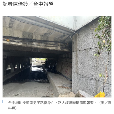
記者陳佳鈴／
台中
報導
治，目前生命徵象穩定。
台中柳川步道旁男子路倒身亡，路人經過嚇壞隨即報警。（圖／資
料照）