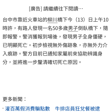
[廣告] 請繼續往下閱讀…
台中市靠近火車站的
柳川
橋下今（13）日上午10
時許，有路人發現一名50多歲
男子
倒臥橋下，隨
即報警。警消獲報到場後，發現男子全身僵硬，
已明顯死亡。初步檢視無外傷跡象，亦無外力介
入痕跡。警方目前已通知家屬前來協助辨識身
分，並將進一步釐清確切死亡原因。
更多新聞：
灌百萬假消費騙點數 牛排店員狂兌餐被逮