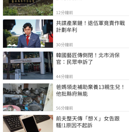
12分鐘前
共諜產業鏈！退伍軍竟賣作戰
計劃牟利
30分鐘前
韓國藝匠傳倒閉！北市消保
官：民眾申訴了
44分鐘前
爸媽領走補助棄養13親生兒！
他批縣府無能
56分鐘前
前夫整天傳「想Ｘ」女告跟
騷!1原因不起訴