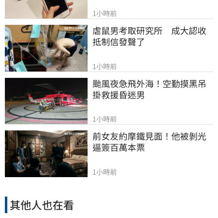
1小時前
虐鼠男考取研究所　成大認收
抵制信發聲了
1小時前
颱風夜急飛外海！空勤摸黑吊
掛救援昏迷男
1小時前
前女友約摩鐵見面！他被剝光
逼簽百萬本票
1小時前
其他人也在看