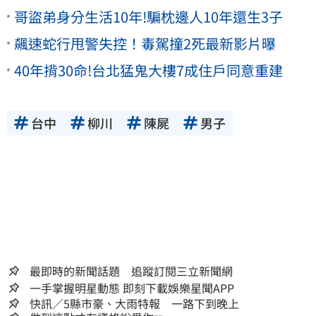
哥盜弟身分生活10年!騙枕邊人10年還生3子
飆速蛇行甩警失控！毒駕撞2死最新影片曝
40年揹30命!台北猛鬼大樓7成住戶同意重建
台中
柳川
陳屍
男子
最即時的新聞話題 追蹤訂閱三立新聞網
一手掌握明星動態 即刻下載娛樂星聞APP
快訊／5縣市豪、大雨特報 一路下到晚上