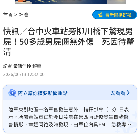
首頁
社會
看新聞換好禮
快訊／台中火車站旁柳川橋下驚現男
屍！50多歲男屍僵無外傷 死因待釐
清
記者
黃陳佳鈴
報導
2026/06/13 12:32:00
阿立幫你摘要新聞重點
去看看
陸軍東引地區一名軍官發生意外！指揮部今（13）日表
示，所屬黃姓軍官於今日凌晨在營區內疑似發生自我傷
害情形，幸經同袍及時發現，由單位內具EMT1急救專長
人員立即施以CPR，成功搶救後恢復呼吸與心跳，並於
清晨安排醫療專機緊急後送至台北內湖三軍總醫院救