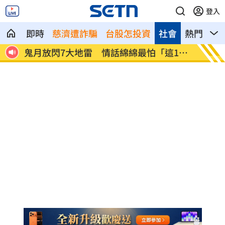
登入
即時
慈濟遭詐騙
台股怎投資
社會
熱門
影
演惡
鬼月放閃7大地雷 情話綿綿最怕「這1
摸胸涉
字」