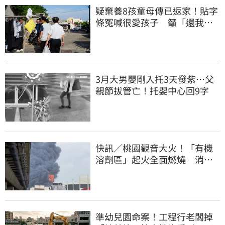
疑棄養8孩童母傳已返家！貼字
條冤喊很愛孩子 籲「還我們
平靜的生活」
3月大男嬰剛入托3天發紫…父
親節拔管亡！托嬰中心回9字
快訊／桃園觀音大火！「有機
溶劑區」起火全面燃燒 消
防：危險物質多
準幼兒園命案！工程行老闆掉