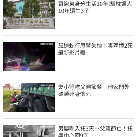
哥盜弟身分生活10年!騙枕邊人
10年還生3子
飆速蛇行甩警失控！毒駕撞2死
最新影片曝
妻小等吃父親節餐　他家門外
破頭碎身慘死
男嬰剛入托3天…父親節亡！托
嬰中心回9字