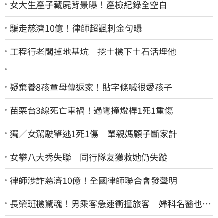
女大生產子藏屍背景曝！產檢紀錄全空白
騙走慈濟10億！律師超諷刺金句曝
工程行老闆掉地基坑 挖土機下土石活埋他
疑棄養8孩童母傳返家！貼字條喊很愛孩子
苗栗台3線死亡車禍！過彎撞燈桿1死1重傷
獨／女駕駛肇逃1死1傷 單親媽顧子斷家計
女攀八大秀失聯 同行隊友獲救她仍失蹤
律師涉詐慈濟10億！全國律師聯合會發聲明
長榮班機驚魂！男乘客急速衝撞旅客 婦科名醫也掛
彩：全機卡半小時