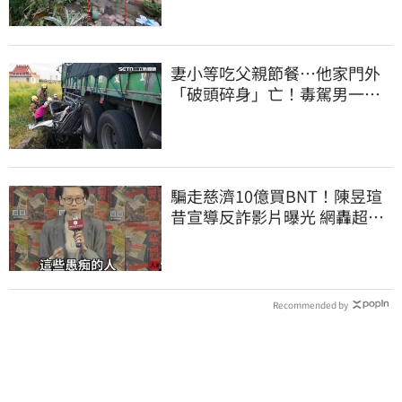
妻小等吃父親節餐⋯他家門外
「破頭碎身」亡！毒駕男一路
向南撞死人收押
騙走慈濟10億買BNT！陳昱瑄
昔宣導反詐影片曝光 網轟超級
諷刺
Recommended by