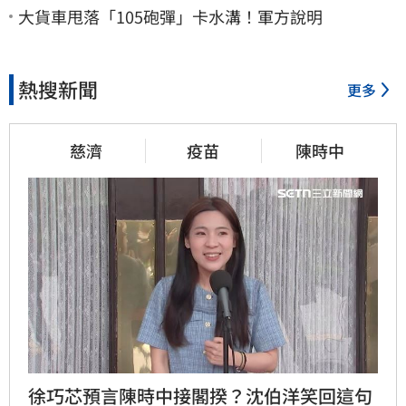
大貨車甩落「105砲彈」卡水溝！軍方說明
熱搜新聞
更多
慈濟
疫苗
陳時中
徐巧芯預言陳時中接閣揆？沈伯洋笑回這句