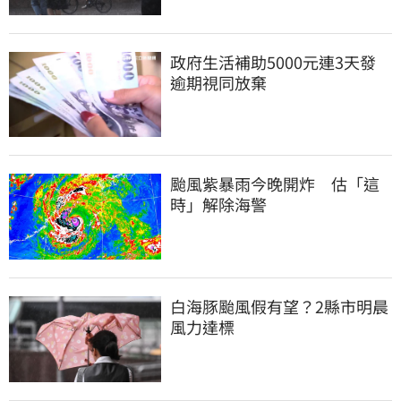
政府生活補助5000元連3天發 
逾期視同放棄
颱風紫暴雨今晚開炸　估「這
時」解除海警
白海豚颱風假有望？2縣市明晨
風力達標