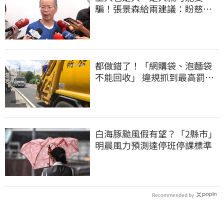
騙！張景森給兩建議：盼慈濟
展開「自淨」
都做錯了！「網購袋、泡麵袋
不能回收」 違規抓到最高罰
6000元
白海豚颱風假有望？「2縣市」
明晨風力預測達停班停課標準
Recommended by