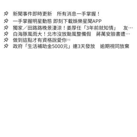
新聞事件即時更新 所有消息一手掌握！
一手掌握明星動態 即刻下載娛樂星聞APP
獨家／田路路晚景淒涼！姜厚任「3年前就知情」 友人
私下援助內幕曝光
白海豚風雨大！北市沒放颱風整備假 蔣萬安臉書遭網
友灌爆：標準在哪？
做到這點才有資格說愛你
PR
政府「生活補助金5000元」連3天發放 逾期視同放棄