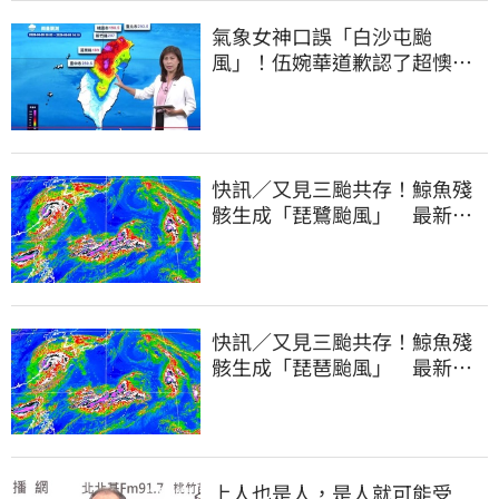
氣象女神口誤「白沙屯颱
風」！伍婉華道歉認了超懊
惱 全網打氣：更親切
快訊／又見三颱共存！鯨魚殘
骸生成「琵鷺颱風」 最新路
徑曝光
快訊／又見三颱共存！鯨魚殘
骸生成「琵琶颱風」 最新路
徑曝光
上人也是人，是人就可能受