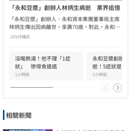
「永和豆漿」創辦人林炳生病逝　業界追憶
「永和豆漿」創辦人、永和資本集團董事局主席
林炳生傳出因病離世，享壽70歲。對此，永和資
本集團今（8）日發布訃告證實，林炳生昨（7）
-205分鐘前
日中午12時45分因食道癌在台北逝世。
沒喝熱湯！他不理「1症
永和豆漿創辦人
狀」　慘得食道癌
逝！5症狀是警
1小時前
1小時前
相關新聞