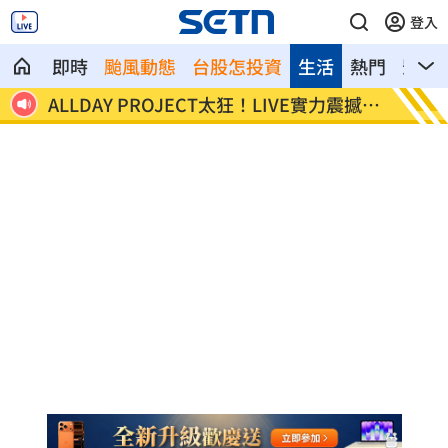
登入
即時
颱風動態
台股怎投資
生活
熱門
影音
震撼全
顧立雄視導第三作戰區 慰勉參演官兵辛
放雙手
勞