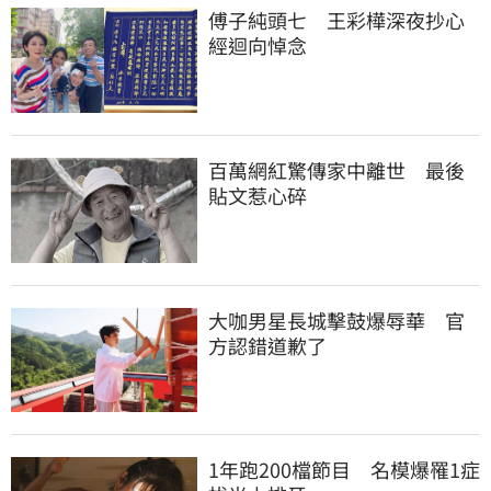
傅子純頭七　王彩樺深夜抄心
經迴向悼念
百萬網紅驚傳家中離世　最後
貼文惹心碎
大咖男星長城擊鼓爆辱華　官
方認錯道歉了
1年跑200檔節目　名模爆罹1症