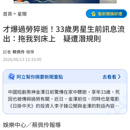
首頁
星聞
看新聞換好禮
才爆過勞猝逝！33歲男星生前訊息流
出：拖我到床上 疑遭潛規則
記者
蔡佩伶
報導
2026/06/13 12:33:00
阿立幫你摘要新聞重點
去看看
中國短劇男神金澤日前驚傳在家中驟逝，享年33歲，死
因也被傳與過勞有關，近日，金澤前任、同時也是電影
《日掛中天》的投資人李子鋒公開與金澤的對話內容，
曝光金澤生前疑似遭遇潛規則的內幕，引起眾人討論。
蔡佩伶報導
娛樂中心／蔡佩伶報導