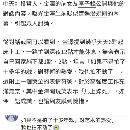
中天》投資人、金澤的前女友
李子鋒
公開與他的
對話
內容，曝光金澤生前疑似遭遇
潛規則
的內
幕，引起眾人討論。
從對話截圖可以看到， 金澤提到幾乎天天6點起
床上工，一路忙到深夜12點才能休息，無奈表示
自己回家躺下都1點、2點，坦言「如果不是拍了
十多年的戲，對藝術的熱愛，我也拍不動了」，
還附上一個哭泣的表情符號，對於高強度工作充
滿無奈，其中金澤開玩笑表示「馬上猝死」，如
今一語成讖，也讓網友感到惋惜。