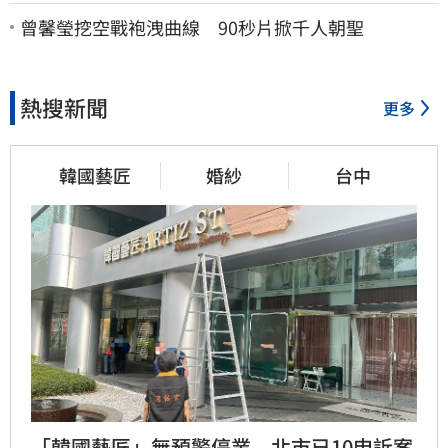
子」：還平靜生活！網炸鍋
曾馨瑩挖空戰袍洩曲線 90秒片掀千人朝聖
熱搜新聞
更多
韓國藝匠
婚紗
台中
「韓國藝匠」無預警停業　北市已10申訴案