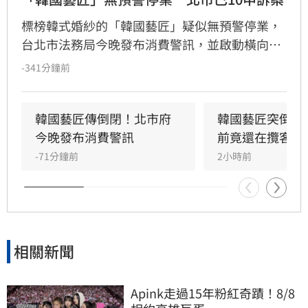
標榜韓式婚紗的「韓國藝匠」疑似無預警停業，
台北市法務局今晚發布消費警訊，並啟動橫向通
報機制；截至今晚8時止，已接獲10件相關消費
-341分鐘前
爭議申訴案。
韓國藝匠傳倒閉！北市府
韓國藝匠突倒閉
今晚發布消費警訊
前竟還在攬客
-71分鐘前
2小時前
相關新聞
Apink走過15年粉紅奇蹟！8/8