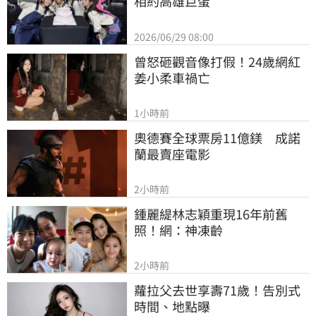
相約高雄巨蛋
2026/06/29 08:00
曾怒砸觀音像打假！24歲網紅
姜小柔車禍亡
1小時前
奧德賽全球票房11億鎂　成諾
蘭最賣座電影
2小時前
鍾麗緹林志穎重現16年前舊
照！網：神凍齡
2小時前
蘿拉父去世享壽71歲！告別式
時間、地點曝