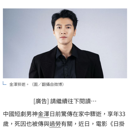
金澤猝逝。（圖／翻攝自微博）
[廣告] 請繼續往下閱讀…
中國短劇男神
金澤
日前驚傳在家中驟逝，享年33
歲，死因也被傳與
過勞
有關，近日，電影《日掛