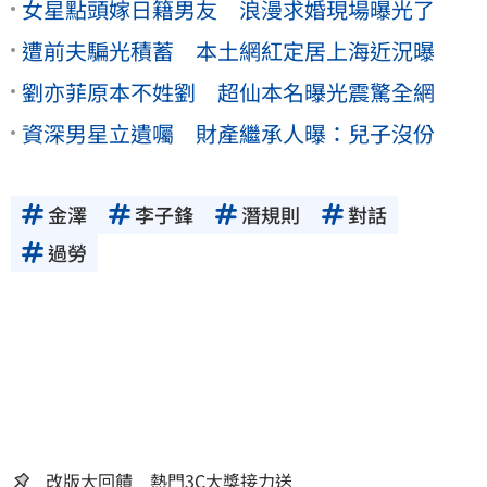
女星點頭嫁日籍男友 浪漫求婚現場曝光了
遭前夫騙光積蓄 本土網紅定居上海近況曝
劉亦菲原本不姓劉 超仙本名曝光震驚全網
資深男星立遺囑 財產繼承人曝：兒子沒份
金澤
李子鋒
潛規則
對話
過勞
改版大回饋 熱門3C大獎接力送