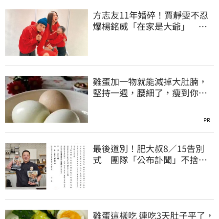
方志友11年婚碎！賈靜雯不忍
爆楊銘威「在家是大爺」 洩
夫妻私下互動
雞蛋加一物就能減掉大肚腩，
堅持一週，腰細了，瘦到你懷
疑人生！
PR
最後道別！肥大叔8／15告別
式 團隊「公布訃聞」不捨：
想來看他就來吧
雞蛋這樣吃 連吃3天肚子平了，