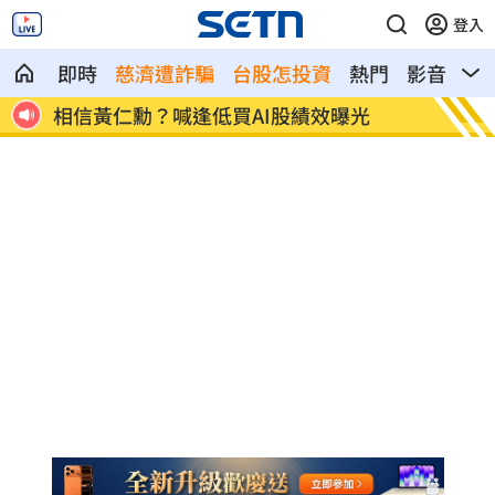
登入
即時
慈濟遭詐騙
台股怎投資
熱門
影音
熱
兒女蝸居！澎湖13孩母返家父無消息
GB3
116%