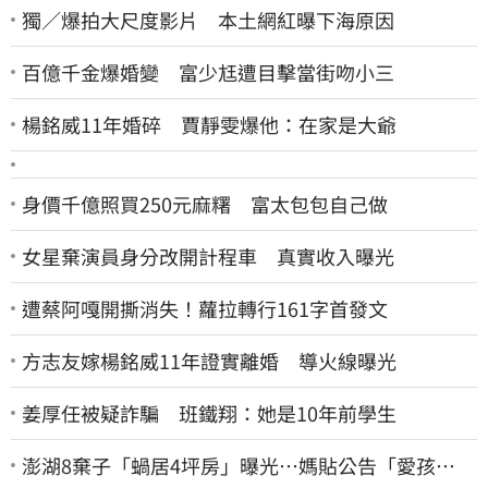
獨／爆拍大尺度影片 本土網紅曝下海原因
百億千金爆婚變 富少尪遭目擊當街吻小三
楊銘威11年婚碎 賈靜雯爆他：在家是大爺
身價千億照買250元麻糬 富太包包自己做
女星棄演員身分改開計程車 真實收入曝光
遭蔡阿嘎開撕消失！蘿拉轉行161字首發文
方志友嫁楊銘威11年證實離婚 導火線曝光
姜厚任被疑詐騙 班鐵翔：她是10年前學生
澎湖8棄子「蝸居4坪房」曝光⋯媽貼公告「愛孩