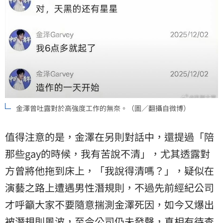
金澤曾吐露對於高強度工作的無奈。（圖／翻攝自微博）
值得注意的是，金澤在另則對話中，還提過「陪
那些gay的時候，我有苦說不清」，尤其透露對
方曾將他拖到床上，「我說得清嗎？」，疑似在
演藝之路上遭遇男性潛規則，不過先前經紀公司
才呼籲大家不要隨意揣測金澤死因，如今又爆出
被潛規則風波，至今公司仍未發聲，真相有待查