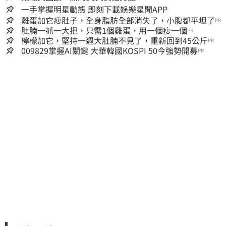
一手掌握明星動態 即刻下載娛樂星聞APP
雞蛋加它瘦肚子，全身脂肪全部消失了，小腹都平坦了
PR
肚腩一抓一大把，只需1個雞蛋，用一個瘦一個
PR
檸檬加它，堅持一週大肚腩不見了，重新回到45公斤
PR
009829掌握AI關鍵 大華韓國KOSPI 50今強勢開募
PR