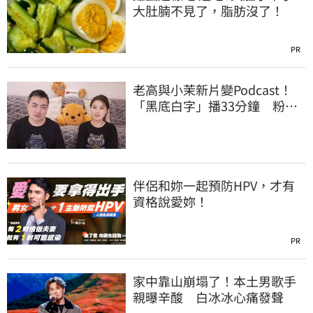
大肚腩不見了，脂肪沒了！
PR
老高與小茉新片變Podcast！
「黑底白字」播33分鐘 粉絲
瘋猜原因
伴侶和妳一起預防HPV，才有
資格說愛妳！
PR
家中靠山崩塌了！本土男歌手
親曝辛酸 白冰冰心痛發聲