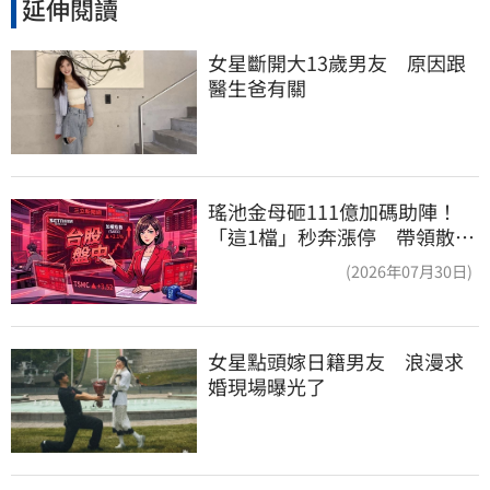
延伸閱讀
女星斷開大13歲男友　原因跟
醫生爸有關
瑤池金母砸111億加碼助陣！
「這1檔」秒奔漲停 帶領散熱
雙雄點火
(2026年07月30日)
女星點頭嫁日籍男友　浪漫求
婚現場曝光了