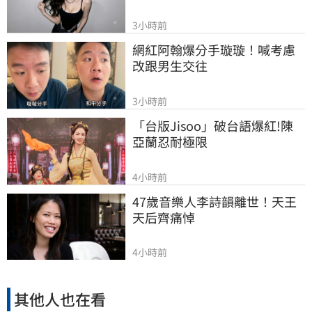
3小時前
網紅阿翰爆分手璇璇！喊考慮
改跟男生交往
3小時前
「台版Jisoo」破台語爆紅!陳
亞蘭忍耐極限
4小時前
47歲音樂人李詩韻離世！天王
天后齊痛悼
4小時前
其他人也在看