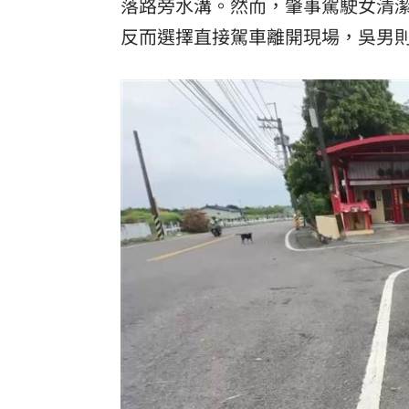
落路旁水溝。然而，肇事駕駛女清
反而選擇直接駕車離開現場，吳男