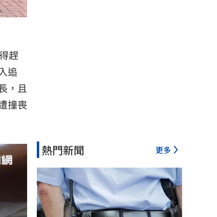
得趕
入追
長，且
遭撞喪
熱門新聞
更多