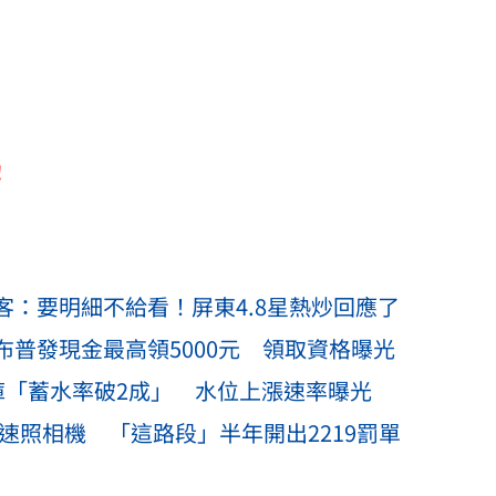
！
元⋯客：要明細不給看！屏東4.8星熱炒回應了
布普發現金最高領5000元 領取資格曝光
庫「蓄水率破2成」 水位上漲速率曝光
測速照相機 「這路段」半年開出2219罰單