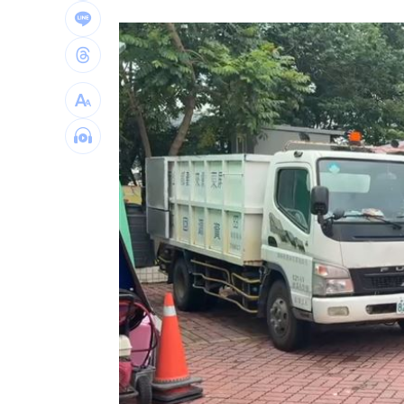
藥華藥AOP仲裁出爐 公司財務無重大
英特爾靠川普不夠 業界:客戶不敢惹台積
「最美變性人」揭離婚真相 自曝主動
台灣彩券開獎直播中
20:31
LIVE三立+24小時直播
15:27
三立iNEWS新聞台線上直播
18:00
AI時代！威力馬導入智慧營運系統提升
台彩父親節推新刮刮樂千萬頭獎超「爸
商場戰國來臨 台中「頂奢大道」逐漸
「拍片人的多重宇宙」職涯論壇9/12登