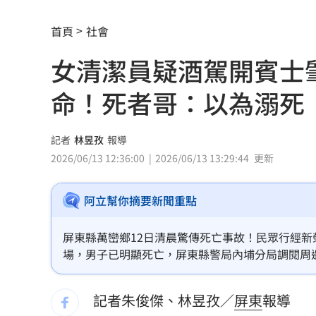
非珍奶！全球「10大健康神物」台灣是
首頁
社會
藍重提統一論述 徐國勇轟：呼應北京
女清潔員疑酒駕開賓士
中颱白海豚逼近 喜來登大飯店圍籬突
命！死者哥：以為溺死
小煜離婚後首個父親節 一句話逼哭網
男星陳屍河中 背包藏20kg水泥塊死因
記者
林昱孜
報導
2026/06/13 12:36:00
2026/06/13 13:29:44
更新
白海豚豪雨開炸！大全聯搶1元蔬菜
15:2
阿立幫你摘要新聞重點
新／7縣市大雨特報 大雷雨最新警戒區
中颱白海豚逐漸逼近 北市工地鷹架突
屏東縣萬巒鄉12日清晨驚傳死亡事故！民眾行經
場，男子已明顯死亡，屏東縣警局內埔分局調閱周
千人烤蚵又來了！不畏35度高溫啖鮮甜
光，竟是來義鄉公所的一名女清潔隊長，且疑似酒
知道是無端遭撞喪命。
記者朱俊傑、林昱孜／
屏東
報導
月經期發胖很正常?順著荷爾蒙「7天」