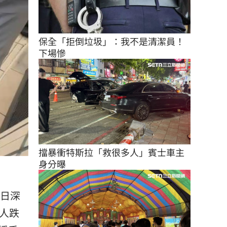
保全「拒倒垃圾」：我不是清潔員！
下場慘
擋暴衝特斯拉「救很多人」賓士車主
身分曝
1日深
人跌