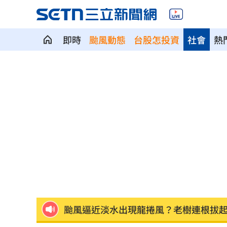
即時
颱風動態
台股怎投資
社會
熱
偷吃粿粿判賠百萬 王子神隱8個月2度
台玻千金為何不回台 徐莉玲這件事成
颱風來襲中國卻管制台海！他：無知又
白海豚來了！最強風雨「恐24小時內灌
白海豚橫掃沖繩！4萬戶停電、多人受傷
颱風逼近淡水出現龍捲風？老樹連根拔
佛心價吸客！屏東自助餐雞肉加3菜銅板