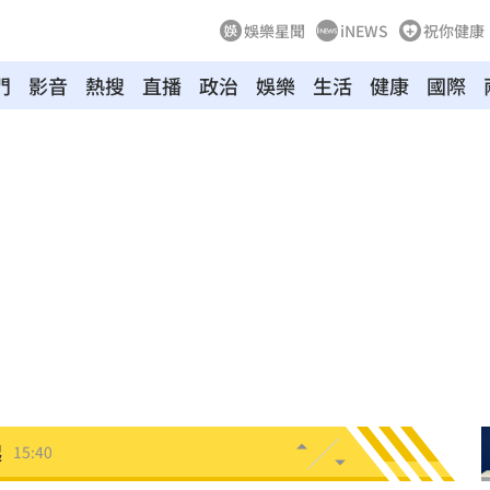
娛樂星聞
iNEWS
祝你健康
門
影音
熱搜
直播
政治
娛樂
生活
健康
國際
發文
15:45
關鍵
15:42
無良
15:41
完」
15:40
15:40
起
15:40
價
15:38