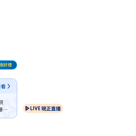
換好禮
看看
現
現正直播
曝
來才