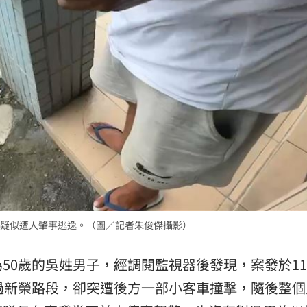
疑似遭人肇事逃逸。（圖／記者朱俊傑攝影）
50歲的吳姓男子，經調閱監視器後發現，案發於1
過新榮路段，卻突遭後方一部小客車撞擊，隨後整個