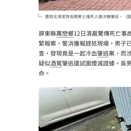
8國球員齊聚高雄 Formosa 7s掀足球
曹姓女清潔隊長開賓士撞死人還涉嫌肇逃。（圖
理想混蛋號召粉絲跨海追星吃美食！
18:
屏東縣
萬巒鄉
12日清晨驚傳死亡事
緊報案，警消獲報趕抵現場，男子
查，發現竟是一起冷血
肇逃
案，而
疑似
酒駕
肇逃還試圖煙滅證據。吳
命。