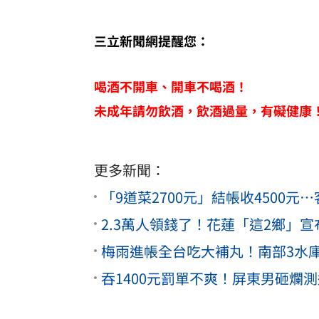
三立新聞網提醒您：
喝酒不開車、開車不喝酒！
未成年請勿飲酒，飲酒過量，有礙健康
更多新聞：
「9道菜2700元」結帳收4500
2.3萬人領錢了！花蓮「這2鄉」宣
梅雨進帳全台吃大補丸！南部3水
吞1400元罰單不爽！屏東男砸爛