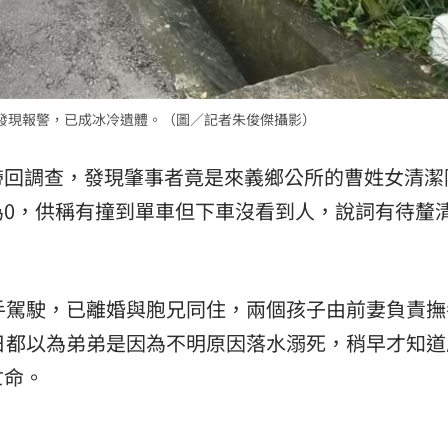
發現報警，已成冰冷遺體。（圖／記者朱俊傑攝影）
帶回調查，發現肇事者竟是來義鄉公所的曹姓女清潔
為0，供稱有撞到單車但下車沒看到人，說詞有待釐
手駕駛，已離婚與胞兄同住，兩個孩子由前妻負責撫
日都以為弟弟是因為不明原因落水溺死，稍早才知道
亡命。