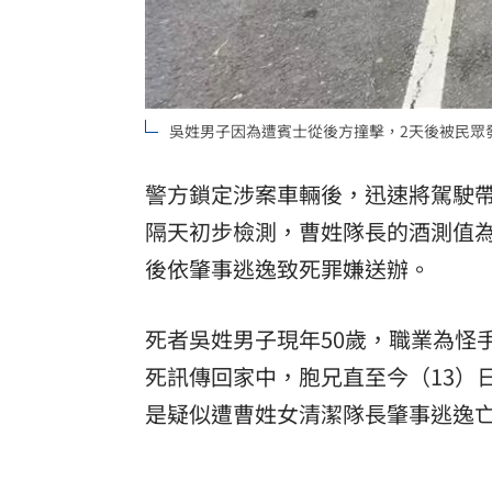
吳姓男子因為遭賓士從後方撞擊，2天後被民眾
警方鎖定涉案車輛後，迅速將駕駛
隔天初步檢測，曹姓隊長的酒測值
後依肇事逃逸致死罪嫌送辦。
死者吳姓男子現年50歲，職業為怪
死訊傳回家中，胞兄直至今（13）
是疑似遭曹姓女清潔隊長肇事逃逸