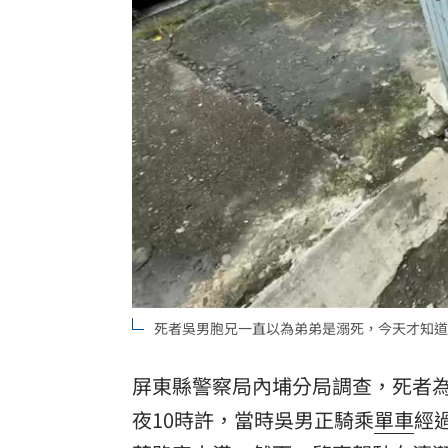
死者吳男胞兄一直以為弟弟是溺死，今天才知道
屏東縣警察局內埔分局調查，死者為
夜10時許，當時吳男正騎乘
單車
經