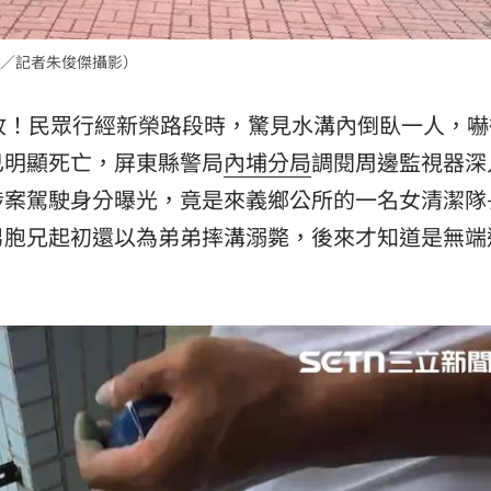
熱潮
10:00
／記者朱俊傑攝影）
15
故！民眾行經新榮路段時，驚見水溝內倒臥一人，嚇
已明顯死亡，屏東縣警局
內埔分局
調閱周邊監視器深
涉案駕駛身分曝光，竟是來義鄉公所的一名女清潔隊
男胞兄起初還以為弟弟摔溝溺斃，後來才知道是無端