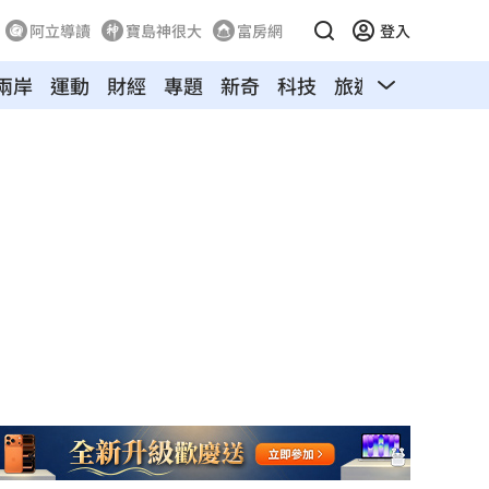
阿立導讀
寶島神很大
富房網
登入
兩岸
運動
財經
專題
新奇
科技
旅遊
汽車
寵物