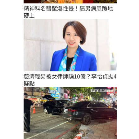
精神科名醫驚爆性侵！逼男病患跪地
硬上
慈濟輕易被女律師騙10億？李怡貞拋4
疑點