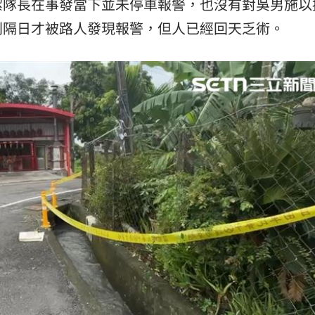
潔隊長在事發當下並未停車報警，也沒有對吳男施以
則隔日才被路人發現報警，但人已經回天乏術。