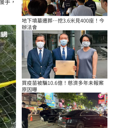
援手，
地下墳墓遷葬…挖3.6米見400座！今
辦法會
買疫苗被騙10.6億！慈濟多年未報案
原因曝