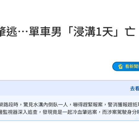
這個
15:37
敘事
15:35
肇逃⋯單車男「浸溝1天」亡
倒塌
15:33
友
15:32
成謎
15:27
看新聞
5
去
曝
15:25
倒塌
15:23
新榮路段時，驚見水溝內倒臥一人，嚇得趕緊報案，警消獲報趕抵
邊監視器深入追查，發現竟是一起冷血肇逃案，而涉案駕駛身分
海味
15:19
駕肇逃還是圖煙滅證據。吳男胞兄起初還以為弟弟摔溝溺斃，後
燃脂
15:13