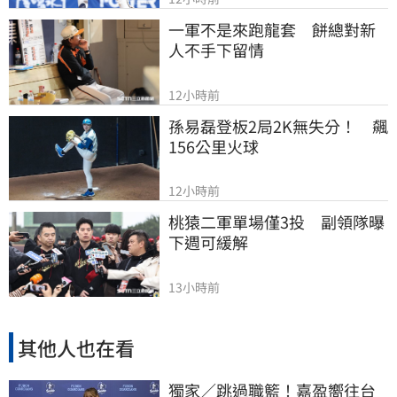
一軍不是來跑龍套　餅總對新
人不手下留情
12小時前
孫易磊登板2局2K無失分！　飆
156公里火球
12小時前
桃猿二軍單場僅3投　副領隊曝
下週可緩解
13小時前
其他人也在看
獨家／跳過職籃！嘉盈嚮往台