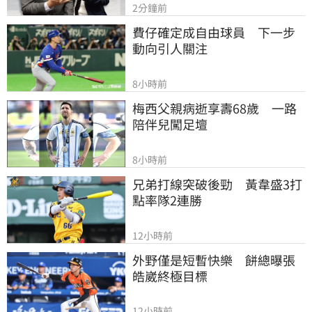
2分鐘前
費仔確定成自由球員　下一步
動向引人關注
8小時前
梅西父親病逝享壽68歲　一路
陪伴兒闖足壇
8小時前
兄弟打線突破後勁　黃韋盛3打
點率隊2連勝
12小時前
外野僅是短暫快樂　餅總曝張
皓崴終極目標
12小時前