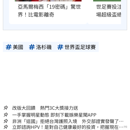
亞馬爾梅西「19密碼」驚世
世足賽投注額
界！比電影離奇
場超級盃總和
美國
洛杉磯
世界盃足球賽
改版大回饋 熱門3C大獎接力送
一手掌握明星動態 即刻下載娛樂星聞APP
非洲「這國」拒絕台灣護照入境 外交部證實發聲了：
持續交涉聯繫
立即諮詢HPV！是對自己健康最好的投資，把握現在不
PR