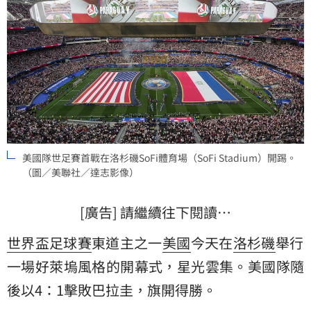
美國隊世足賽首戰在洛杉磯SoFi體育場（SoFi Stadium）開踢。
（圖／美聯社／達志影像）
[廣告] 請繼續往下閱讀…
世界盃足球賽
東道主之一
美國
今天在
洛杉磯
舉行
一場好萊塢風格的開幕式，星光雲集。美國隊隨
後以4：1擊敗巴拉圭，旗開得勝。