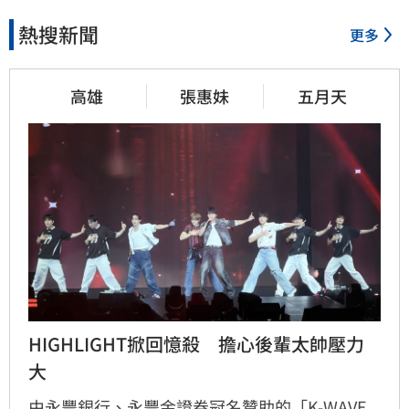
熱搜新聞
更多
高雄
張惠妹
五月天
HIGHLIGHT掀回憶殺　擔心後輩太帥壓力
大
由永豐銀行、永豐金證券冠名贊助的「K-WAVE 