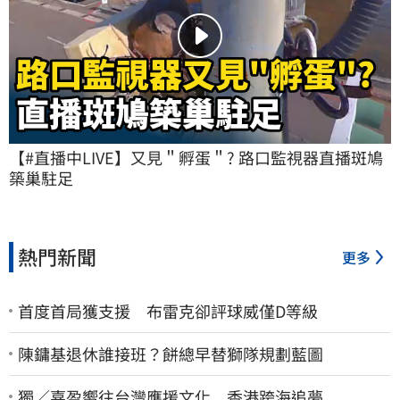
【#直播中LIVE】又見＂孵蛋＂? 路口監視器直播斑鳩
築巢駐足
熱門新聞
更多
首度首局獲支援 布雷克卻評球威僅D等級
陳鏞基退休誰接班？餅總早替獅隊規劃藍圖
獨／嘉盈嚮往台灣應援文化 香港跨海追夢