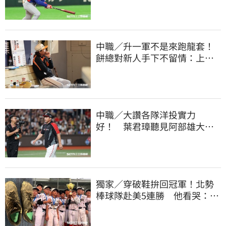
中職／升一軍不是來跑龍套！
餅總對新人手下不留情：上來
設法把先發擠掉
中職／大讚各隊洋投實力
好！ 葉君璋聽見阿部雄大被
註銷好吃驚
獨家／穿破鞋拚回冠軍！北勢
棒球隊赴美5連勝 他看哭：台
灣囡仔的韌性