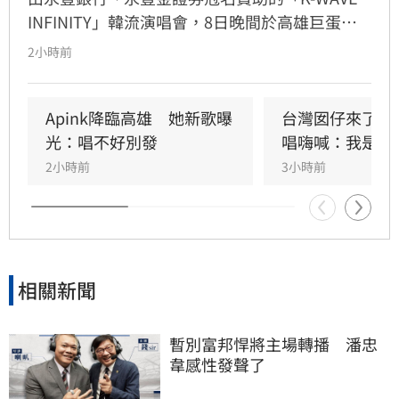
INFINITY」韓流演唱會，8日晚間於高雄巨蛋熱
力開唱，集結NEWBEAT、FLARE U、CRAVITY、
2小時前
Apink及HIGHLIGHT五組人氣韓星，從新生代團
體到韓流經典代表接力登台，滿場粉絲高舉手燈
熱情應援，尖叫與歡呼聲一路未停，最後由
Apink降臨高雄　她新歌曝
台灣囡仔來了　
HIGHLIGHT壓軸接管舞台，將現場氣氛推向最高
光：唱不好別發
唱嗨喊：我是誰
潮。
2小時前
3小時前
相關新聞
暫別富邦悍將主場轉播　潘忠
韋感性發聲了