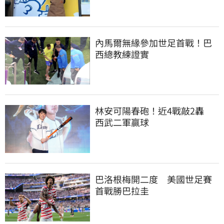
內馬爾無緣參加世足首戰！巴
西總教練證實
林安可陽春砲！近4戰敲2轟　
西武二軍贏球
巴洛根梅開二度　美國世足賽
首戰勝巴拉圭