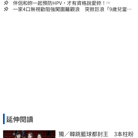
嫌晚！
伴侶和妳一起預防HPV，才有資格說愛妳！
PR
一家4口無視勸阻強闖圍籬觀浪 突掀巨浪「9歲兒當場
遭捲入海」
延伸閱讀
獨／韓跳籃球都封王　3本柱盼