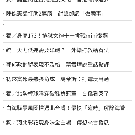
陳傑憲猛打助2連勝 餅總卻虧「做蠢事」
獨／身高173！排球女神十一挑戰mini徵選
統一火力低迷需要洋砲？ 外籍打教給看法
郭郁政對獅表現不及格 葉君璋說重話點評
初來富邦最熟張育成 瑪帝斯：打電玩用過
獨／北勢棒球隊穿破鞋拚冠軍 台僑看哭了
白海豚暴風圈掃過北台灣！最快「這時」解除海警
9日停班停課一覽
獨／河北彩花現身味全主場 傳想來台發展