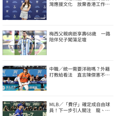
灣應援文化 放棄香港工作跨
海徵選mini追夢
梅西父親病逝享壽68歲 一路
陪伴兒子闖蕩足壇
中職／統一需要洋砲嗎？外籍
打教給看法 直言陳傑憲不能
天天4安扛全隊
MLB／「費仔」確定成自由球
員！下一步引人關注 龍、獅
都曾表態想網羅