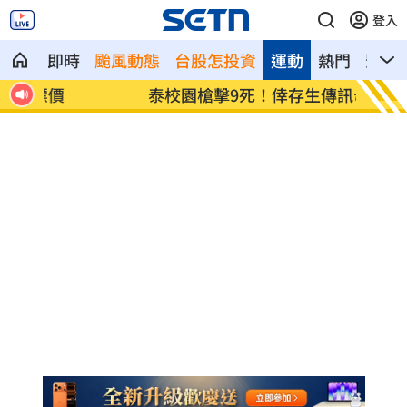
登入
即時
颱風動態
台股怎投資
運動
熱門
影音
泰校園槍擊9死！倖存生傳訊母：別打給我
鄭麗文
慶