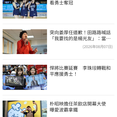
看勇士奪冠
突向姜厚任道歉！田路路喊話
「我要找的是楊光友」：當時
太衝動
(2026年08月07日)
悍將比賽延賽　李珠珢轉戰和
平應援勇士！
朴昭映擔任茶飲店開幕大使　
曝愛波霸拿鐵