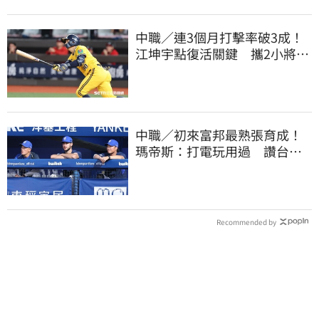
中職／連3個月打擊率破3成！
江坤宇點復活關鍵 攜2小將赴
美特訓見成效
中職／初來富邦最熟張育成！
瑪帝斯：打電玩用過 讚台灣
麥當勞大勝美國
Recommended by