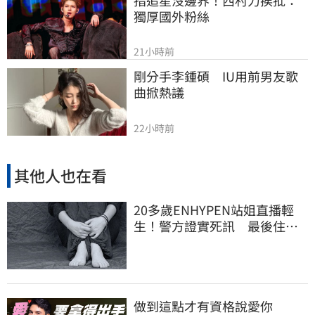
獨厚國外粉絲
21小時前
剛分手李鍾碩　IU用前男友歌
曲掀熱議
22小時前
其他人也在看
20多歲ENHYPEN站姐直播輕
生！警方證實死訊 最後住處
曝光令人鼻酸
做到這點才有資格說愛你