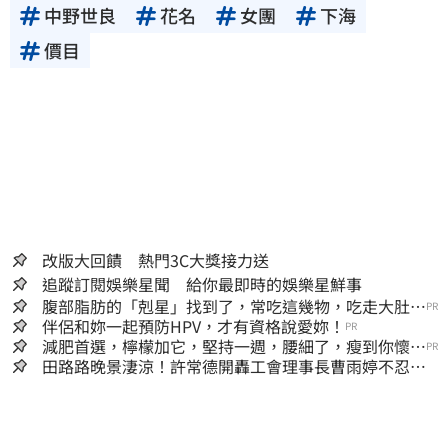
中野世良
花名
女團
下海
價目
改版大回饋 熱門3C大獎接力送
追蹤訂閱娛樂星聞 給你最即時的娛樂星鮮事
腹部脂肪的「剋星」找到了，常吃這幾物，吃走大肚
PR
囊，瘦出小蠻腰
伴侶和妳一起預防HPV，才有資格說愛妳！
PR
減肥首選，檸檬加它，堅持一週，腰細了，瘦到你懷疑
PR
人生
田路路晚景淒涼！許常德開轟工會理事長曹雨婷不忍
了：別只包紅包慰問