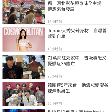
獨／河北彩花現身味全主場　
傳想來台發展
18小時前
Jennie大秀火辣身材　自曝曾
感到自卑
18小時前
71萬網紅死家中　曾吸毒患又
憂鬱症36歲亡
20小時前
韓團連5年來台　他濃妝變澀谷
辣妹系男生
20小時前
指追星沒邊界！西村力挨批：