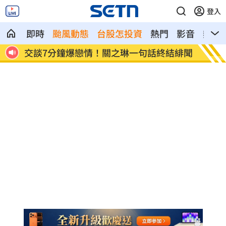
登入
即時
颱風動態
台股怎投資
熱門
影音
熱搜
族群
交談7分鐘爆戀情！關之琳一句話終結緋聞
上兵怒
壁