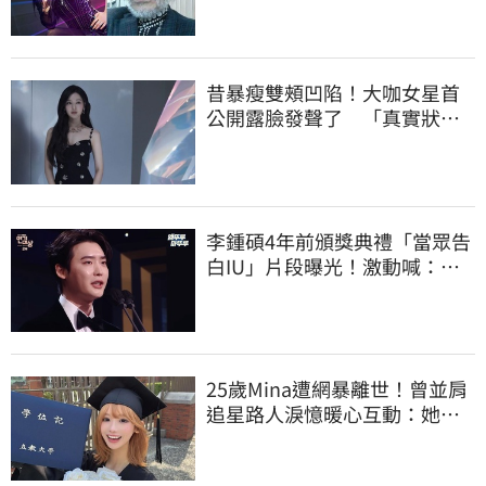
昔暴瘦雙頰凹陷！大咖女星首
公開露臉發聲了 「真實狀
態」曝光
李鍾碩4年前頒獎典禮「當眾告
白IU」片段曝光！激動喊：很
久前就喜歡妳
25歲Mina遭網暴離世！曾並肩
追星路人淚憶暖心互動：她真
的很善良