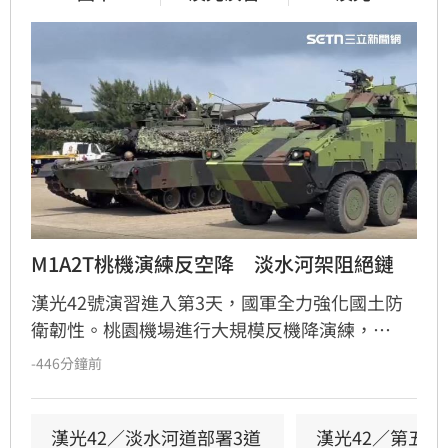
M1A2T桃機演練反空降　淡水河架阻絕鏈
漢光42號演習進入第3天，國軍全力強化國土防
衛韌性。桃園機場進行大規模反機降演練，
M1A2T戰車與八輪甲車進駐守護國門。同時，陸
-446分鐘前
軍53工兵團在淡水河道架設多重阻絕鏈，並於淡
江大橋部署防禦工事，嚴防敵軍經水路逼近政經
中樞。
漢光42／淡水河道部署3道
漢光42／第五