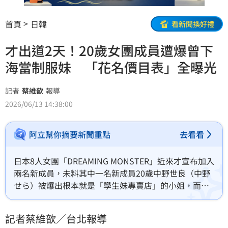
首頁
日韓
看新聞換好禮
才出道2天！20歲女團成員遭爆曾下
海當制服妹 「花名價目表」全曝光
記者
蔡維歆
報導
2026/06/13 14:38:00
阿立幫你摘要新聞重點
去看看
日本8人女團「DREAMING MONSTER」近來才宣布加入
兩名新成員，未料其中一名新成員20歲中野世良（中野
せら）被爆出根本就是「學生妹專賣店」的小姐，而且
花名跟價目表都曝光了。蔡維歆
記者蔡維歆／台北報導