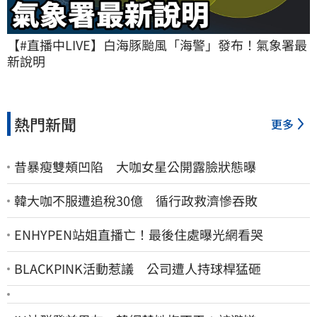
【#直播中LIVE】白海豚颱風「海警」發布！氣象署最
新說明
熱門新聞
更多
昔暴瘦雙頰凹陷 大咖女星公開露臉狀態曝
韓大咖不服遭追稅30億 循行政救濟慘吞敗
ENHYPEN站姐直播亡！最後住處曝光網看哭
BLACKPINK活動惹議 公司遭人持球桿猛砸