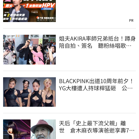
PR
姐夫AKIRA率師兄弟抵台！蹲身
陪自拍、簽名 聽粉絲唱歌羞
喊：好懷念喔
BLACKPINK出道10周年前夕！
YG大樓遭人持球桿猛砸 公司
火速改口回應了
天后「史上最下流父親」離
世 倉木麻衣導演爸逝享壽76
歲