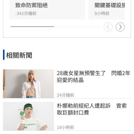
致命防禦阻絕
關鍵基礎設施防
-342分鐘前
9小時前
相關新聞
28歲女星無預警生了　閃婚2年
迎愛的結晶
24分鐘前
朴娜勑前經紀人遭起訴　曾索
取巨額封口費
18小時前