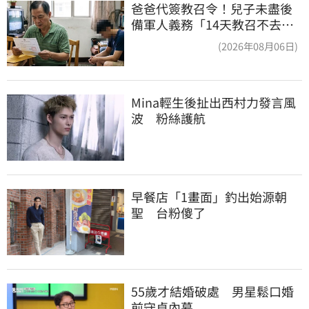
爸爸代簽教召令！兒子未盡後
備軍人義務「14天教召不去」
換3個月刑期
(2026年08月06日)
Mina輕生後扯出西村力發言風
波　粉絲護航
早餐店「1畫面」釣出始源朝
聖　台粉傻了
55歲才結婚破處　男星鬆口婚
前守貞內幕