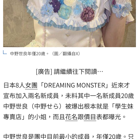
中野世良年僅20歲。（圖／翻攝自X）
[廣告] 請繼續往下閱讀…
日本8人
女團
「DREAMING MONSTER」近來才
宣布加入兩名新成員，未料其中一名新成員20歲
中野世良
（中野せら）被爆出根本就是「學生妹
專賣店」的小姐，而且
花名
跟
價目
表都曝光。
中野世良是團中目前最小的成員，年僅20歲。只