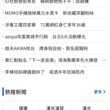
IU社群發前男友 韓網替她抱不平：該避嫌
MOMO手機換掉萬元水君卡 新收藏笑翻粉絲
涉毒又遭控家暴 71萬網紅身亡享年36歲
aespa攻蛋推城市行銷 台北6大活動曝光
姐夫AKIRA抵台 蹲身陪自拍、簽名超寵粉
黃仁勳點名「下一波浪潮」鴻海集團率先大爆發 台
股這族群全面噴出
李棟旭拍裸露戲拚了 戒酒半年狂操肌肉
熱搜新聞
更多
國軍
漢光演習
漢光