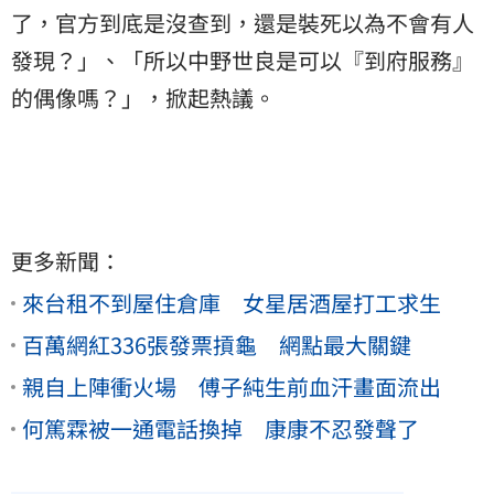
了，官方到底是沒查到，還是裝死以為不會有人
發現？」、「所以中野世良是可以『到府服務』
的偶像嗎？」，掀起熱議。
更多新聞：
來台租不到屋住倉庫 女星居酒屋打工求生
百萬網紅336張發票摃龜 網點最大關鍵
親自上陣衝火場 傅子純生前血汗畫面流出
何篤霖被一通電話換掉 康康不忍發聲了